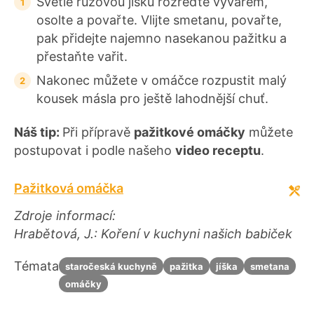
Světle růžovou jíšku rozřeďte vývarem,
osolte a povařte. Vlijte smetanu, povařte,
pak přidejte najemno nasekanou pažitku a
přestaňte vařit.
Nakonec můžete v omáčce rozpustit malý
kousek másla pro ještě lahodnější chuť.
Náš tip:
Při přípravě
pažitkové omáčky
můžete
postupovat i podle našeho
video receptu
.
Pažitková omáčka
Zdroje informací:
Hrabětová, J.: Koření v kuchyni našich babiček
Témata
staročeská kuchyně
pažitka
jíška
smetana
omáčky