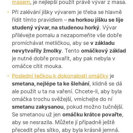
masem
, je nejlepší použít právě vývar z masa.
Při zalévání jíšky vývarem je třeba se hlavně
řídit tímto pravidlem –
n
a horkou jíšku se lije
studený vývar, na studenou horký
. Vývar
přilévejte pomalu a nezapomeňte vše dobře
promíchávat metličkou, aby se
v základu
nevytvořily žmolky
. Tento
omáčkový základ
je nutné dobře provařit, aby pak nebyla v
omáčce cítit mouka.
Poslední tečkou k dokonalosti omáčky
je
smetana, nejlépe ta ke šlehání
, klidně se dá
ale použít u ta na vaření. Chcete-li, aby byla
omáčka trochu svěžejší, vmíchejte do ní
smetanu zakysanou
, pokud možno tučnější.
Se smetanou už jen
omáčku krátce povařte
,
aby se nesrazila. Můžete jí případně ještě
přecedit přes sítko, aby byla krásně jemná.