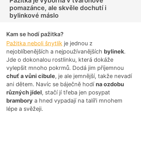
Pažitka je výborná v tvarohové
pomazánce, ale skvěle dochutí i
bylinkové máslo
Kam se hodí pažitka?
Pažitka neboli šnytlík
je jednou z
nejoblíbenějších a nejpoužívanějších
bylinek
.
Jde o dokonalou rostlinku, která dokáže
vylepšit mnoho pokrmů. Dodá jim příjemnou
chuť a vůni cibule
, je ale jemnější, takže nevadí
ani dětem. Navíc se báječně hodí
na ozdobu
různých jídel
, stačí jí třeba jen posypat
brambory
a hned vypadají na talíři mnohem
lépe a svěžeji.