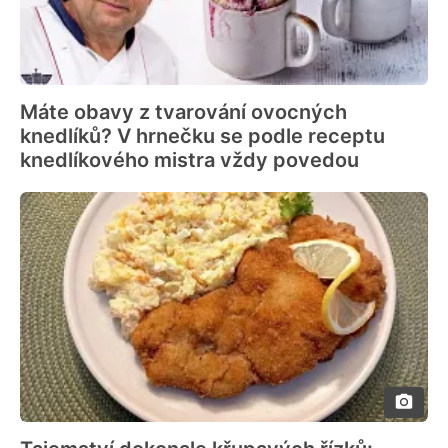
Máte obavy z tvarování ovocných
knedlíků? V hrnečku se podle receptu
knedlíkového mistra vždy povedou