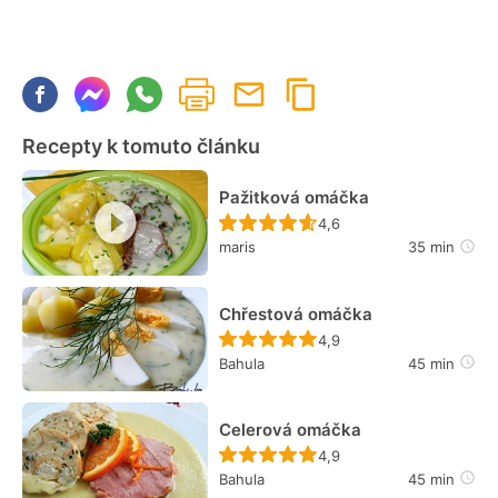
Recepty k tomuto článku
Pažitková omáčka
Recept ještě nebyl hodn
4,6
maris
35 min
Chřestová omáčka
Recept ještě nebyl hodn
4,9
Bahula
45 min
Celerová omáčka
Recept ještě nebyl hodn
4,9
Bahula
45 min