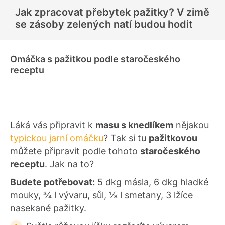
d
Jak zpracovat přebytek pažitky? V zimě
n
o
se zásoby zelených natí budou hodit
c
e
n
í
Omáčka s pažitkou podle staročeského
receptu
Láká vás připravit k
masu s knedlíkem
nějakou
typickou jarní omáčku
? Tak si tu
pažitkovou
můžete připravit podle tohoto
staročeského
receptu
. Jak na to?
Budete potřebovat:
5 dkg másla, 6 dkg hladké
mouky, ¾ l vývaru, sůl, ⅛ l smetany, 3 lžíce
nasekané pažitky.