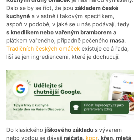
Dalo se by se říct, že jsou
základem české
kuchyně
a vlastně i takovým specifikem,
aspoň v podobě, v jaké se u nás podávají, tedy
s knedlíkem nebo vařeným bramborem
a
plátkem vařeného, případně pečeného
masa
.
Tradičních českých omáček
existuje celá řada,
liší se jen ingrediencemi, které je dochucují.
Do klasického
jíškového základu
s vývarem
nebo vodou se dávají
rajčata
,
kopr
,
křen
,
mletá