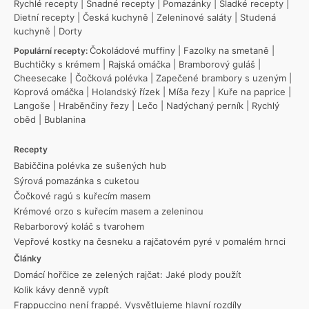
Rychlé recepty
|
Snadné recepty
|
Pomazánky
|
Sladké recepty
|
Dietní recepty
|
Česká kuchyně
|
Zeleninové saláty
|
Studená
kuchyně
|
Dorty
Čokoládové muffiny
|
Fazolky na smetaně
|
Populární recepty:
Buchtičky s krémem
|
Rajská omáčka
|
Bramborový guláš
|
Cheesecake
|
Čočková polévka
|
Zapečené brambory s uzeným
|
Koprová omáčka
|
Holandský řízek
|
Míša řezy
|
Kuře na paprice
|
Langoše
|
Hraběnčiny řezy
|
Lečo
|
Nadýchaný perník
|
Rychlý
oběd
|
Bublanina
Recepty
Babiččina polévka ze sušených hub
Sýrová pomazánka s cuketou
Čočkové ragú s kuřecím masem
Krémové orzo s kuřecím masem a zeleninou
Rebarborový koláč s tvarohem
Vepřové kostky na česneku a rajčatovém pyré v pomalém hrnci
Články
Domácí hořčice ze zelených rajčat: Jaké plody použít
Kolik kávy denně vypít
Frappuccino není frappé. Vysvětlujeme hlavní rozdíly