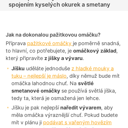
spojením kyselých okurek a smetany
Jak na dokonalou pažitkovou omáčku?
Příprava
pažitkové omáčky
je poměrně snadná,
to hlavní, co potřebujete, je
omáčkový základ
,
který připravíte
z jíšky a vývaru
.
Jíšku
uděláte jednoduše
z hladké mouky a
tuku – nejlepší je máslo
, díky němuž bude mít
omáčka lahodnou chuť. Na
světlé
smetanové omáčky
se používá světlá jíška,
tedy ta, která je osmažená jen lehce.
Jíšku je pak nejlepší
naředit vývarem
, aby
měla omáčka výraznější chuť. Pokud budete
mít v plánu ji
podávat s vařeným hovězím