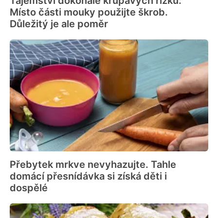
Tajemství dokonale křupavých řízků:
Místo části mouky použijte škrob.
Důležitý je ale poměr
Přebytek mrkve nevyhazujte. Tahle
domácí přesnídávka si získá děti i
dospělé