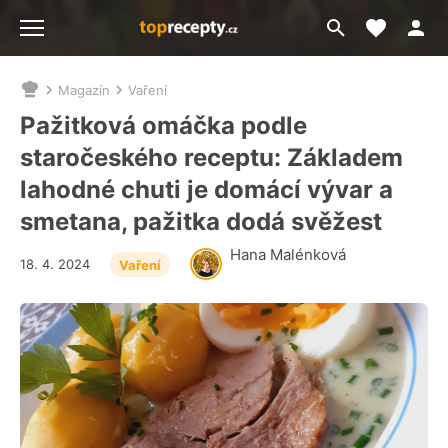
Moje akt
Přejít
Menu
na
vyhledávání
Magazín
Vaření
Nacházíte
se
Pažitková omáčka podle
zde:
staročeského receptu: Základem
lahodné chuti je domácí vývar a
smetana, pažitka dodá svěžest
Hana Malénková
18. 4. 2024
Vaření