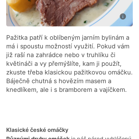
Pažitka patří k oblíbeným jarním bylinám a
má i spoustu možností využití. Pokud vám
již raší na zahrádce nebo v truhlíku či
květináči a vy přemýšlíte, kam ji použít,
zkuste třeba klasickou pažitkovou omáčku.
Báječně chutná s hovězím masem a
knedlíkem, ale i s bramborem a vajíčkem.
Klasické české omáčky
Různými druhy omáček
je náš národ vyhlášený.