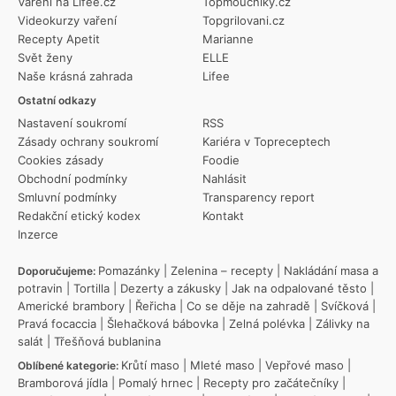
Vaření na Lifee.cz
Topmoucniky.cz
Videokurzy vaření
Topgrilovani.cz
Recepty Apetit
Marianne
Svět ženy
ELLE
Naše krásná zahrada
Lifee
Ostatní odkazy
Nastavení soukromí
RSS
Zásady ochrany soukromí
Kariéra v Topreceptech
Cookies zásady
Foodie
Obchodní podmínky
Nahlásit
Smluvní podmínky
Transparency report
Redakční etický kodex
Kontakt
Inzerce
Pomazánky
|
Zelenina – recepty
|
Nakládání masa a
Doporučujeme:
potravin
|
Tortilla
|
Dezerty a zákusky
|
Jak na odpalované těsto
|
Americké brambory
|
Řeřicha
|
Co se děje na zahradě
|
Svíčková
|
Pravá focaccia
|
Šlehačková bábovka
|
Zelná polévka
|
Zálivky na
salát
|
Třešňová bublanina
Krůtí maso
|
Mleté maso
|
Vepřové maso
|
Oblíbené kategorie:
Bramborová jídla
|
Pomalý hrnec
|
Recepty pro začátečníky
|