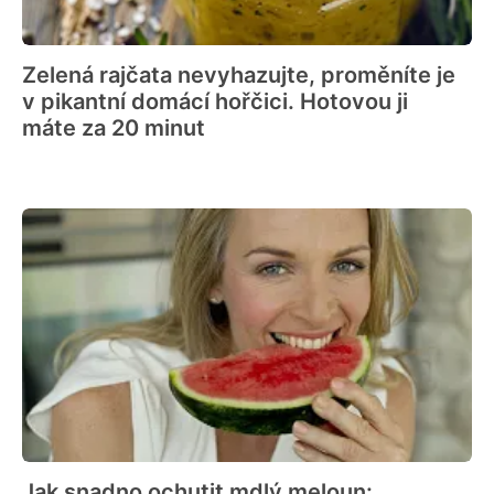
Zelená rajčata nevyhazujte, proměníte je
v pikantní domácí hořčici. Hotovou ji
máte za 20 minut
Jak snadno ochutit mdlý meloun: