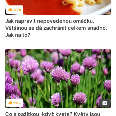
177×
Hodnocení
Jak napravit nepovedenou omáčku.
Většinou se dá zachránit celkem snadno.
Jak na to?
211×
Hodnocení
Co s pažitkou, když kvete? Květy jsou