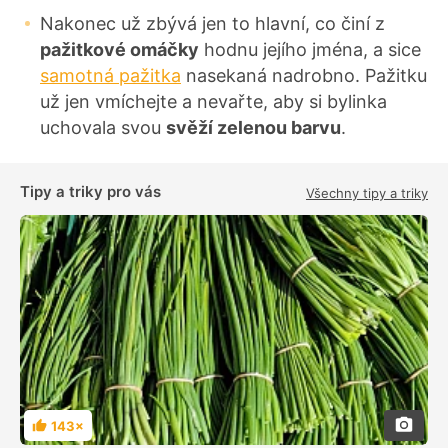
Nakonec už zbývá jen to hlavní, co činí z
pažitkové omáčky
hodnu jejího jména, a sice
samotná pažitka
nasekaná nadrobno. Pažitku
už jen vmíchejte a nevařte, aby si bylinka
uchovala svou
svěží zelenou barvu
.
Tipy a triky pro vás
Všechny tipy a triky
143×
H
o