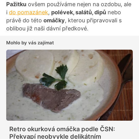
Pažitku
ovšem používáme nejen na ozdobu, ale
i
do pomazánek
,
polévek, salátů, dipů
nebo
právě do této
omáčky
, kterou připravovali s
oblibou již naši dávní předkové.
Mohlo by vás zajímat
Retro okurková omáčka podle ČSN:
Překvapí neobvykle delikátním