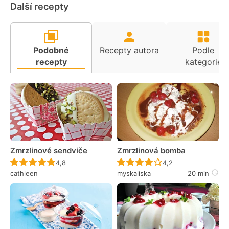
Další recepty
Podobné
Recepty autora
Podle
recepty
kategorie
Zmrzlinové sendviče
Zmrzlinová bomba
Recept ještě nebyl hodnocen
Recept ještě nebyl 
4,8
4,2
cathleen
myskaliska
20 min