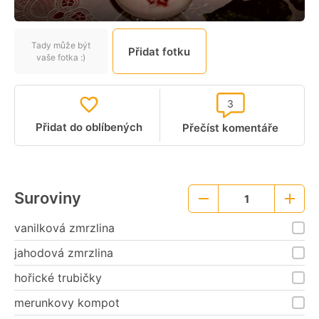
Tady může být
Přidat fotku
vaše fotka :)
3
Přidat do oblíbených
Přečíst komentáře
Suroviny
1
Menší
Větší
porce
porce
vanilková zmrzlina
jahodová zmrzlina
hořické trubičky
merunkovy kompot