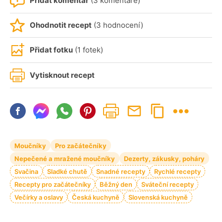
Přidat komentář
(3 komentáře)
Ohodnotit recept
(3 hodnocení)
Přidat fotku
(1 fotek)
Vytisknout recept
Moučníky
Pro začátečníky
Nepečené a mražené moučníky
Dezerty, zákusky, poháry
Svačina
Sladké chutě
Snadné recepty
Rychlé recepty
Recepty pro začátečníky
Běžný den
Sváteční recepty
Večírky a oslavy
Česká kuchyně
Slovenská kuchyně