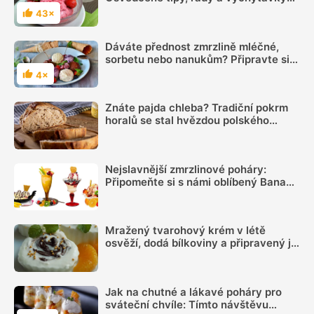
na přípravu nejoblíbenějších
43×
Hodnocení
osvěžujících pochoutek
Dáváte přednost zmrzlině mléčné,
sorbetu nebo nanukům? Připravte si
je sami doma
4×
Hodnocení
Znáte pajda chleba? Tradiční pokrm
horalů se stal hvězdou polského
rychlého občerstvení
Nejslavnější zmrzlinové poháry:
Připomeňte si s námi oblíbený Banana
split nebo Broskev Melba
Mražený tvarohový krém v létě
osvěží, dodá bílkoviny a připravený je
během chvilky
Jak na chutné a lákavé poháry pro
sváteční chvíle: Tímto návštěvu