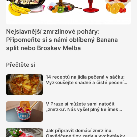
Nejslavnější zmrzlinové poháry:
Připomeňte si s námi oblíbený Banana
split nebo Broskev Melba
Přečtěte si
14 receptů na jídla pečená v sáčku:
Vyzkoušejte snadné a čisté pečení
plné chuti
V Praze si můžete sami natočit
„zmrzku“. Nás vyšel plný kelímek
zhruba na dvě stovky a takhle to
probíhalo
Jak připravit domácí zmrzlinu.
Osvědčené tipy, rady a vychytávky