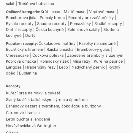
salát
|
Třešňová bublanina
Krůtí maso
|
Mleté maso
|
Vepřové maso
|
Oblíbené kategorie:
Bramborová jídla
|
Pomalý hrnec
|
Recepty pro začátečníky
|
Rychlé recepty
|
Snadné recepty
|
Pomazánky
|
Sladké recepty
|
Dietní recepty
|
Česká kuchyně
|
Zeleninové saláty
|
Studená
kuchyně
|
Dorty
Čokoládové muffiny
|
Fazolky na smetaně
|
Populární recepty:
Buchtičky s krémem
|
Rajská omáčka
|
Bramborový guláš
|
Cheesecake
|
Čočková polévka
|
Zapečené brambory s uzeným
|
Koprová omáčka
|
Holandský řízek
|
Míša řezy
|
Kuře na paprice
|
Langoše
|
Hraběnčiny řezy
|
Lečo
|
Nadýchaný perník
|
Rychlý
oběd
|
Bublanina
Recepty
Kuřecí prsa na mrkvi a cuketě
Slaný koláč s balkánským sýrem a špenátem
Banánový dezert s tvarohem, čokoládou a burizony
Citronové tiramisu
Letní buchta s jahodami
Hovězí svíčková Wellington
Články