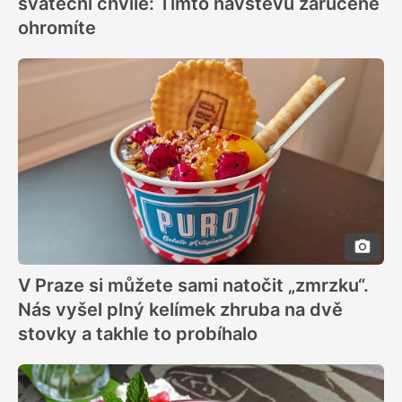
sváteční chvíle: Tímto návštěvu zaručeně
ohromíte
V Praze si můžete sami natočit „zmrzku“.
Nás vyšel plný kelímek zhruba na dvě
stovky a takhle to probíhalo