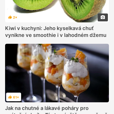
2×
Hodnocení
Kiwi v kuchyni: Jeho kyselkavá chuť
vynikne ve smoothie i v lahodném džemu
61×
Hodnocení
Jak na chutné a lákavé poháry pro