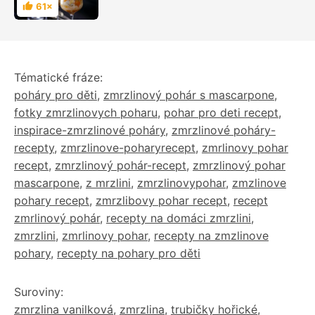
zaručeně ohromíte
61×
Hodnocení
Tématické fráze:
poháry pro děti
,
zmrzlinový pohár s mascarpone
,
fotky zmrzlinovych poharu
,
pohar pro deti recept
,
inspirace-zmrzlinové poháry
,
zmrzlinové poháry-
recepty
,
zmrzlinove-poharyrecept
,
zmrlinovy pohar
recept
,
zmrzlinový pohár-recept
,
zmrzlinový pohar
mascarpone
,
z mrzlini
,
zmrzlinovypohar
,
zmzlinove
pohary recept
,
zmrzlibovy pohar recept
,
recept
zmrlinový pohár
,
recepty na domáci zmrzlini
,
zmrzlini
,
zmrlinovy pohar
,
recepty na zmzlinove
pohary
,
recepty na pohary pro děti
Suroviny:
zmrzlina vanilková
,
zmrzlina
,
trubičky hořické
,