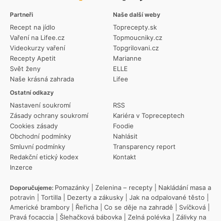
Partneři
Naše další weby
Recept na jídlo
Toprecepty.sk
Vaření na Lifee.cz
Topmoucniky.cz
Videokurzy vaření
Topgrilovani.cz
Recepty Apetit
Marianne
Svět ženy
ELLE
Naše krásná zahrada
Lifee
Ostatní odkazy
Nastavení soukromí
RSS
Zásady ochrany soukromí
Kariéra v Topreceptech
Cookies zásady
Foodie
Obchodní podmínky
Nahlásit
Smluvní podmínky
Transparency report
Redakční etický kodex
Kontakt
Inzerce
Pomazánky
|
Zelenina – recepty
|
Nakládání masa a
Doporučujeme:
potravin
|
Tortilla
|
Dezerty a zákusky
|
Jak na odpalované těsto
|
Americké brambory
|
Řeřicha
|
Co se děje na zahradě
|
Svíčková
|
Pravá focaccia
|
Šlehačková bábovka
|
Zelná polévka
|
Zálivky na