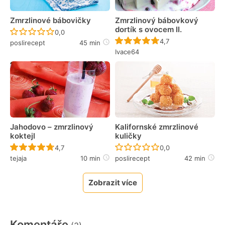
Zmrzlinové bábovičky
Zmrzlinový bábovkový
dortík s ovocem II.
Recept ještě nebyl hodnocen
0,0
Recept ještě nebyl 
4,7
poslirecept
45 min
Ivace64
Jahodovo – zmrzlinový
Kalifornské zmrzlinové
koktejl
kuličky
Recept ještě nebyl hodnocen
Recept ještě nebyl 
4,7
0,0
tejaja
10 min
poslirecept
42 min
Zobrazit více
Komentáře