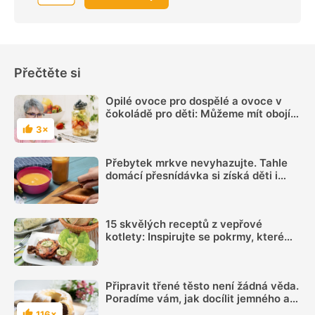
Přečtěte si
Opilé ovoce pro dospělé a ovoce v
čokoládě pro děti: Můžeme mít obojí
najednou?
3×
Hodnocení
Přebytek mrkve nevyhazujte. Tahle
domácí přesnídávka si získá děti i
dospělé
15 skvělých receptů z vepřové
kotlety: Inspirujte se pokrmy, které
vás nezklamou
Připravit třené těsto není žádná věda.
Poradíme vám, jak docílit jemného a
kyprého moučníku
116×