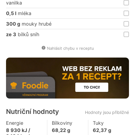
vanilka
0,5 l
mléka
300 g
mouky hrubé
ze 3
bílků sníh
Nahlásit chybu v receptu
Nutriční hodnoty
Hodnoty jsou přibližné
Energie
Bílkoviny
Tuky
8 930
kJ /
68,22
g
62,37
g