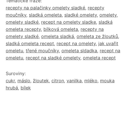
Tématické fráze:
recepty na palačinky omelety sladké
,
recepty
moučníky
,
sladká omeleta
,
sladké omelety
,
omelety
,
omelety sladké
,
recept na omelety sladke
,
sladká
omeleta recepty
,
bílková omeleta
,
recepty na
omelety sladké
,
omeleta sladká
,
omeleta ze žloutků
,
sladká omeleta recept
,
recept na omelety
,
jak uvařit
omeletu
,
třené moučníky
,
omeleta sldadka
,
recept na
omeletu
,
recept na sladké omelety
,
omeleta recept
Suroviny:
cukr
,
máslo
,
žloutek
,
citron
,
vanilka
,
mléko
,
mouka
hrubá
,
bílek