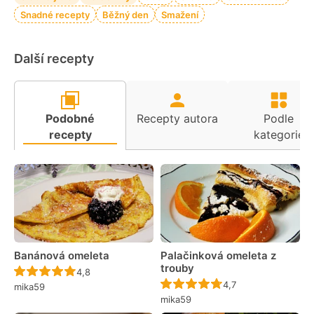
Snadné recepty
Běžný den
Smažení
Další recepty
Podobné
Recepty autora
Podle
recepty
kategorie
Banánová omeleta
Palačinková omeleta z
trouby
Recept ještě nebyl hodnocen
4,8
Recept ještě nebyl 
4,7
mika59
mika59