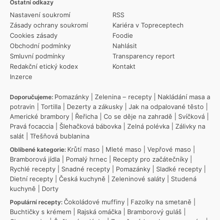
Ostatní odkazy
Nastavení soukromí
RSS
Zásady ochrany soukromí
Kariéra v Topreceptech
Cookies zásady
Foodie
Obchodní podmínky
Nahlásit
Smluvní podmínky
Transparency report
Redakční etický kodex
Kontakt
Inzerce
Pomazánky
|
Zelenina – recepty
|
Nakládání masa a
Doporučujeme:
potravin
|
Tortilla
|
Dezerty a zákusky
|
Jak na odpalované těsto
|
Americké brambory
|
Řeřicha
|
Co se děje na zahradě
|
Svíčková
|
Pravá focaccia
|
Šlehačková bábovka
|
Zelná polévka
|
Zálivky na
salát
|
Třešňová bublanina
Krůtí maso
|
Mleté maso
|
Vepřové maso
|
Oblíbené kategorie:
Bramborová jídla
|
Pomalý hrnec
|
Recepty pro začátečníky
|
Rychlé recepty
|
Snadné recepty
|
Pomazánky
|
Sladké recepty
|
Dietní recepty
|
Česká kuchyně
|
Zeleninové saláty
|
Studená
kuchyně
|
Dorty
Čokoládové muffiny
|
Fazolky na smetaně
|
Populární recepty:
Buchtičky s krémem
|
Rajská omáčka
|
Bramborový guláš
|