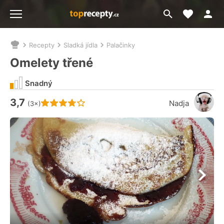
Moje akt
Přejít
Menu
na
vyhledávání
Recepty
Sladká jídla
Palačinky
Nacházíte
se
Omelety třené
zde:
Snadný
3,7
Hodnocení receptu je
Nadja
(3×)