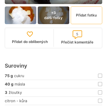
+3
Přidat fotku
další fotky
5
Přidat do oblíbených
Přečíst komentáře
Suroviny
75 g
cukru
40 g
másla
3
žloutky
citron - kůra