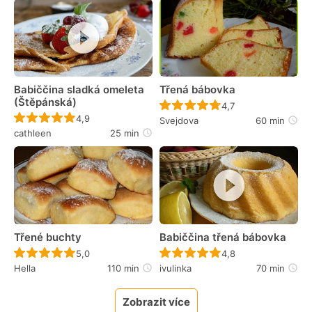
Babiččina sladká omeleta
Třená bábovka
(Štěpánská)
Recept ještě nebyl 
4,7
Recept ještě nebyl hodnocen
4,9
Svejdova
60 min
cathleen
25 min
Třené buchty
Babiččina třená bábovka
Recept ještě nebyl hodnocen
Recept ještě nebyl 
5,0
4,8
Hella
110 min
ivulinka
70 min
Zobrazit více