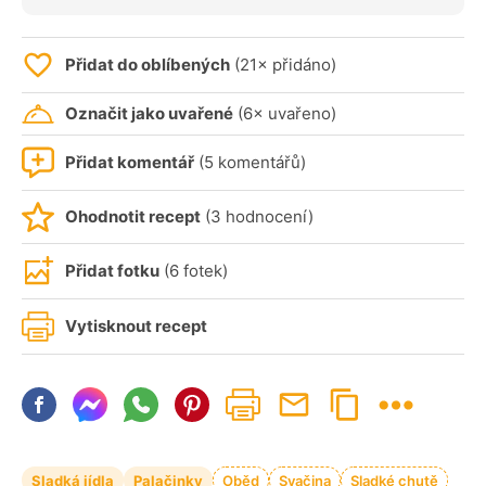
Přidat do oblíbených
(21× přidáno)
Označit jako uvařené
(6× uvařeno)
Přidat komentář
(5 komentářů)
Ohodnotit recept
(3 hodnocení)
Přidat fotku
(6 fotek)
Vytisknout recept
Sladká jídla
Palačinky
Oběd
Svačina
Sladké chutě