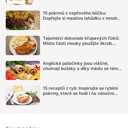
Hodnocení
15 pokrmů z vepřového bůčku:
Dopřejte si masitou lahůdku v mnoha
podobách
Tajemství dokonale křupavých řízků:
Místo části mouky použijte škrob.
Důležitý je ale poměr
Anglické palačinky jsou vláčné,
chutnají božsky a díky máslu se téměř
nepřipalují, snadný recept zvládne
každý
15 receptů z ryb: Inspirujte se rybími
pokrmy, které se hodí i na vánoční
hostinu