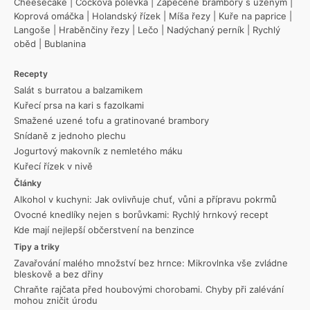
Cheesecake
|
Čočková polévka
|
Zapečené brambory s uzeným
|
Koprová omáčka
|
Holandský řízek
|
Míša řezy
|
Kuře na paprice
|
Langoše
|
Hraběnčiny řezy
|
Lečo
|
Nadýchaný perník
|
Rychlý
oběd
|
Bublanina
Recepty
Salát s burratou a balzamikem
Kuřecí prsa na kari s fazolkami
Smažené uzené tofu a gratinované brambory
Snídaně z jednoho plechu
Jogurtový makovník z nemletého máku
Kuřecí řízek v nivě
Články
Alkohol v kuchyni: Jak ovlivňuje chuť, vůni a přípravu pokrmů
Ovocné knedlíky nejen s borůvkami: Rychlý hrnkový recept
Kde mají nejlepší občerstvení na benzince
Tipy a triky
Zavařování malého množství bez hrnce: Mikrovlnka vše zvládne
bleskově a bez dřiny
Chraňte rajčata před houbovými chorobami. Chyby při zalévání
mohou zničit úrodu