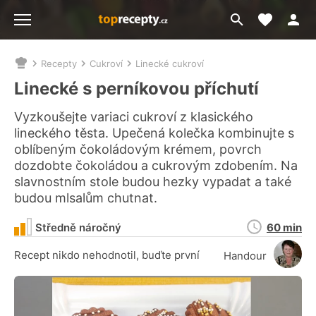
Moje akt
Přejít
Menu
na
vyhledávání
Recepty
Cukroví
Linecké cukroví
Nacházíte
se
Linecké s perníkovou příchutí
zde:
Vyzkoušejte variaci cukroví z klasického
lineckého těsta. Upečená kolečka kombinujte s
oblíbeným čokoládovým krémem, povrch
dozdobte čokoládou a cukrovým zdobením. Na
slavnostním stole budou hezky vypadat a také
budou mlsalům chutnat.
Doba
Středně náročný
60 min
přípravy
Recept nikdo nehodnotil, buďte první
Handour