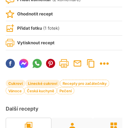
Ohodnotit recept
Přidat fotku
(1 fotek)
Vytisknout recept
Cukroví
Linecké cukroví
Recepty pro začátečníky
Vánoce
Česká kuchyně
Pečení
Další recepty