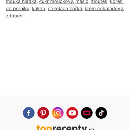
mouka hladká
,
cukr moučkový
,
máslo
,
žloutek
,
koření
do perníku
,
kakao
,
čokoláda hořká
,
krém čokoládový
,
zdobení