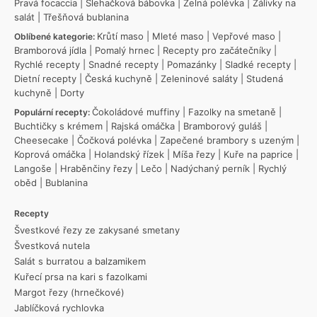
Pravá focaccia
|
Šlehačková bábovka
|
Zelná polévka
|
Zálivky na
salát
|
Třešňová bublanina
Krůtí maso
|
Mleté maso
|
Vepřové maso
|
Oblíbené kategorie:
Bramborová jídla
|
Pomalý hrnec
|
Recepty pro začátečníky
|
Rychlé recepty
|
Snadné recepty
|
Pomazánky
|
Sladké recepty
|
Dietní recepty
|
Česká kuchyně
|
Zeleninové saláty
|
Studená
kuchyně
|
Dorty
Čokoládové muffiny
|
Fazolky na smetaně
|
Populární recepty:
Buchtičky s krémem
|
Rajská omáčka
|
Bramborový guláš
|
Cheesecake
|
Čočková polévka
|
Zapečené brambory s uzeným
|
Koprová omáčka
|
Holandský řízek
|
Míša řezy
|
Kuře na paprice
|
Langoše
|
Hraběnčiny řezy
|
Lečo
|
Nadýchaný perník
|
Rychlý
oběd
|
Bublanina
Recepty
Švestkové řezy ze zakysané smetany
Švestková nutela
Salát s burratou a balzamikem
Kuřecí prsa na kari s fazolkami
Margot řezy (hrnečkové)
Jablíčková rychlovka