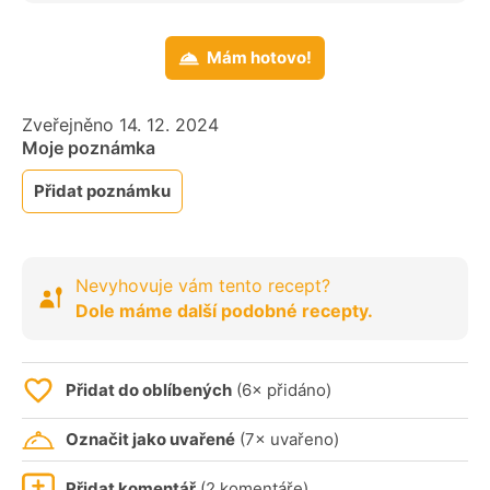
Mám hotovo!
Zveřejněno 14. 12. 2024
Moje poznámka
Přidat poznámku
Nevyhovuje vám tento recept?
Dole máme další podobné recepty.
Přidat do oblíbených
(6× přidáno)
Označit jako uvařené
(7× uvařeno)
Přidat komentář
(2 komentáře)