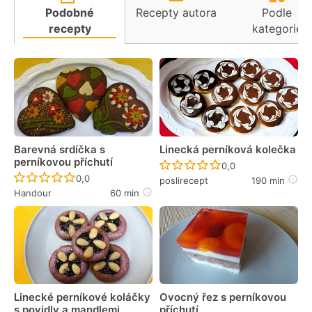
Podobné
Recepty autora
Podle
recepty
kategorie
Barevná srdíčka s
Linecká perníková kolečka
perníkovou příchutí
Recept ještě nebyl 
0,0
Recept ještě nebyl hodnocen
0,0
poslirecept
190 min
Handour
60 min
Linecké perníkové koláčky
Ovocný řez s perníkovou
s povidly a mandlemi
příchutí