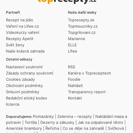
Partneři
Naše další weby
Recept na jídlo
Toprecepty.sk
Vaření na Lifee.cz
Topmoucniky.cz
Videokurzy vaření
Topgrilovani.cz
Recepty Apetit
Marianne
Svět ženy
ELLE
Naše krásná zahrada
Lifee
Ostatní odkazy
Nastavení soukromí
RSS
Zásady ochrany soukromí
Kariéra v Topreceptech
Cookies zásady
Foodie
Obchodní podmínky
Nahlásit
Smluvní podmínky
Transparency report
Redakční etický kodex
Kontakt
Inzerce
Pomazánky
|
Zelenina – recepty
|
Nakládání masa a
Doporučujeme:
potravin
|
Tortilla
|
Dezerty a zákusky
|
Jak na odpalované těsto
|
Americké brambory
|
Řeřicha
|
Co se děje na zahradě
|
Svíčková
|