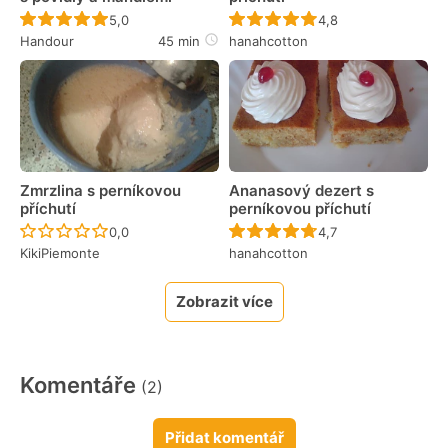
Recept ještě nebyl hodnocen
Recept ještě nebyl 
5,0
4,8
Handour
45 min
hanahcotton
Zmrzlina s perníkovou
Ananasový dezert s
příchutí
perníkovou příchutí
Recept ještě nebyl hodnocen
Recept ještě nebyl 
0,0
4,7
KikiPiemonte
hanahcotton
Zobrazit více
Komentáře
(2)
Přidat komentář