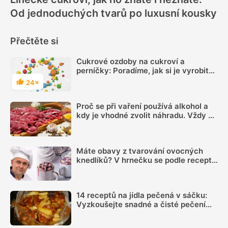
Od jednoduchých tvarů po luxusní kousky
Přečtěte si
Cukrové ozdoby na cukroví a
perníčky: Poradíme, jak si je vyrobit
doma
24×
Hodnocení
Proč se při vaření používá alkohol a
kdy je vhodné zvolit náhradu. Vždy se
totiž neodpaří
Máte obavy z tvarování ovocných
knedlíků? V hrnečku se podle receptu
knedlíkového mistra vždy povedou
14 receptů na jídla pečená v sáčku:
Vyzkoušejte snadné a čisté pečení
plné chuti