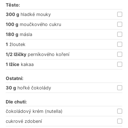
porce
porce
Těsto:
300 g
hladké mouky
100 g
moučkového cukru
180 g
másla
1
žloutek
1/2 lžičky
perníkového koření
1 lžíce
kakaa
Ostatní:
30 g
hořké čokolády
Dle chuti:
čokoládový krém (nutella)
cukrové zdobení