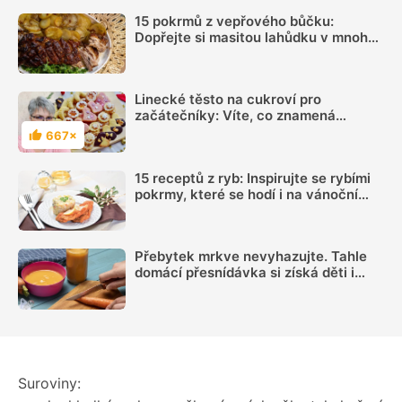
15 pokrmů z vepřového bůčku:
Dopřejte si masitou lahůdku v mnoha
podobách
Linecké těsto na cukroví pro
začátečníky: Víte, co znamená
pravidlo 3-2-1?
667×
Hodnocení
15 receptů z ryb: Inspirujte se rybími
pokrmy, které se hodí i na vánoční
hostinu
Přebytek mrkve nevyhazujte. Tahle
domácí přesnídávka si získá děti i
dospělé
Suroviny: