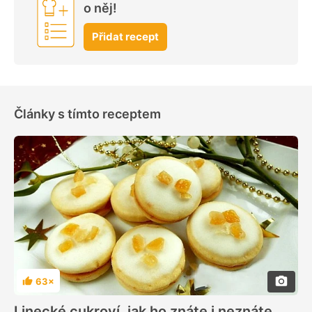
o něj!
Přidat recept
Články s tímto receptem
63×
Hodnocení
Linecké cukroví, jak ho znáte i neznáte.