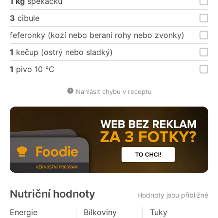
1 kg
špekáčků
3
cibule
feferonky (kozí nebo beraní rohy nebo zvonky)
1
kečup (ostrý nebo sladký)
1
pivo 10 °C
Nahlásit chybu v receptu
Nutriční hodnoty
Hodnoty jsou přibližné
Energie
Bílkoviny
Tuky