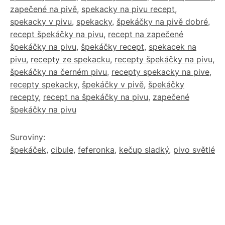
zapečené na pivě
,
spekacky na pivu recept
,
spekacky v pivu
,
spekacky
,
špekáčky na pivě dobré
,
recept špekáčky na pivu
,
recept na zapečené
špekáčky na pivu
,
špekáčky recept
,
spekacek na
pivu
,
recepty ze spekacku
,
recepty špekáčky na pivu
,
špekáčky na černém pivu
,
recepty spekacky na pive
,
recepty spekacky
,
špekáčky v pivě
,
špekáčky
recepty
,
recept na špekáčky na pivu
,
zapečené
špekáčky na pivu
Suroviny:
špekáček
,
cibule
,
feferonka
,
kečup sladký
,
pivo světlé