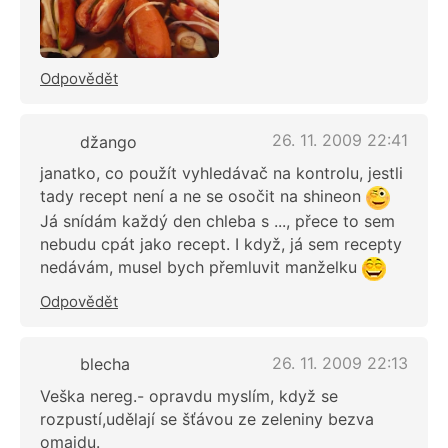
Odpovědět
26. 11. 2009 22:41
džango
janatko, co použít vyhledávač na kontrolu, jestli
tady recept není a ne se osočit na shineon
Já snídám každý den chleba s ..., přece to sem
nebudu cpát jako recept. I když, já sem recepty
nedávám, musel bych přemluvit manželku
Odpovědět
26. 11. 2009 22:13
blecha
Veška nereg.- opravdu myslím, když se
rozpustí,udělají se šťávou ze zeleniny bezva
omajdu.