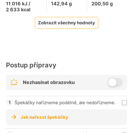
11 016
kJ /
142,94
g
200,50
g
2 633
kcal
Zobrazit všechny hodnoty
Postup přípravy
Nezhasínat obrazovku
Špekáčky nařízneme podélně, ale nedořízneme.
Jak nařezat špekáčky