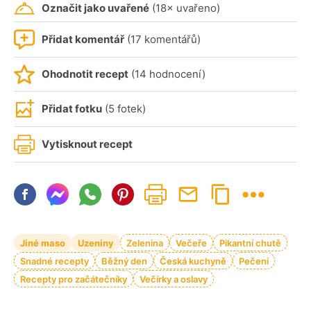
Označit jako uvařené
(18× uvařeno)
Přidat komentář
(17 komentářů)
Ohodnotit recept
(14 hodnocení)
Přidat fotku
(5 fotek)
Vytisknout recept
Jiné maso
Uzeniny
Zelenina
Večeře
Pikantní chutě
Snadné recepty
Běžný den
Česká kuchyně
Pečení
Recepty pro začátečníky
Večírky a oslavy