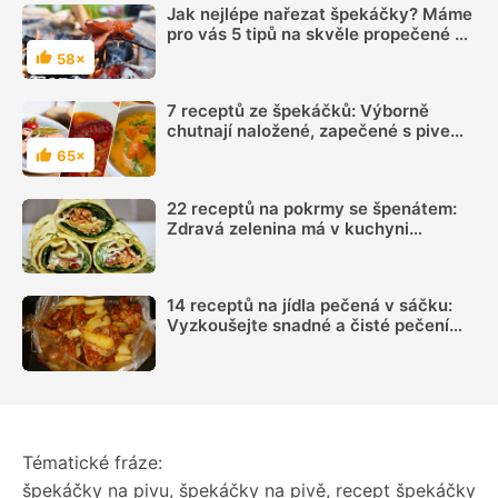
Jak nejlépe nařezat špekáčky? Máme
pro vás 5 tipů na skvěle propečené a
šťavnaté špekáčky
58×
Hodnocení
7 receptů ze špekáčků: Výborně
chutnají naložené, zapečené s pivem i
připravené se zelím
65×
Hodnocení
22 receptů na pokrmy se špenátem:
Zdravá zelenina má v kuchyni
všestranné využití
14 receptů na jídla pečená v sáčku:
Vyzkoušejte snadné a čisté pečení
plné chuti
Tématické fráze:
špekáčky na pivu
,
špekáčky na pivě
,
recept špekáčky