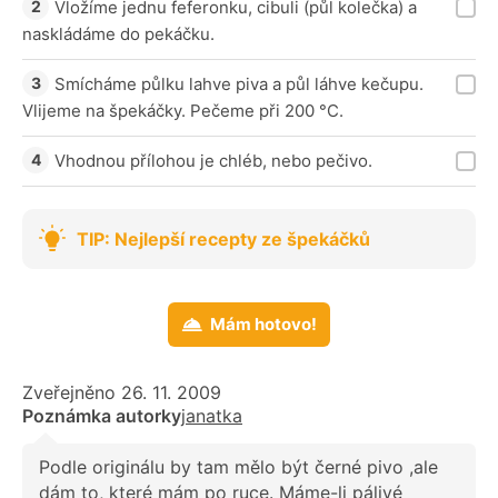
Vložíme jednu feferonku, cibuli (půl kolečka) a
naskládáme do pekáčku.
Smícháme půlku lahve piva a půl láhve kečupu.
Vlijeme na špekáčky. Pečeme při 200 °C.
Vhodnou přílohou je chléb, nebo pečivo.
TIP: Nejlepší recepty ze špekáčků
Mám hotovo!
Zveřejněno 26. 11. 2009
Poznámka autorky
janatka
Podle originálu by tam mělo být černé pivo ,ale
dám to, které mám po ruce. Máme-li pálivé