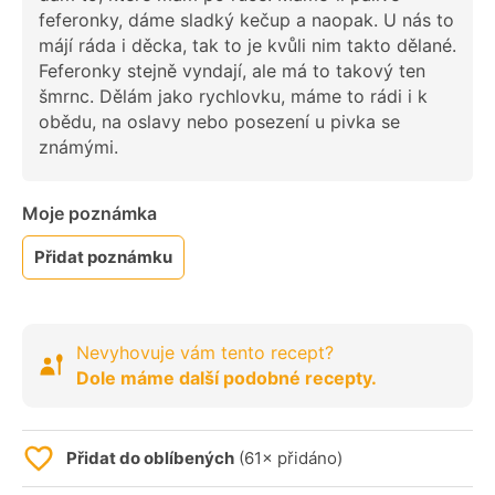
feferonky, dáme sladký kečup a naopak. U nás to
májí ráda i děcka, tak to je kvůli nim takto dělané.
Feferonky stejně vyndají, ale má to takový ten
šmrnc. Dělám jako rychlovku, máme to rádi i k
obědu, na oslavy nebo posezení u pivka se
známými.
Moje poznámka
Přidat poznámku
Nevyhovuje vám tento recept?
Dole máme další podobné recepty.
Přidat do oblíbených
(61× přidáno)