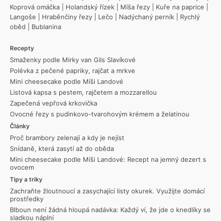
Koprová omáčka
|
Holandský řízek
|
Míša řezy
|
Kuře na paprice
|
Langoše
|
Hraběnčiny řezy
|
Lečo
|
Nadýchaný perník
|
Rychlý
oběd
|
Bublanina
Recepty
Smaženky podle Mirky van Gils Slavíkové
Polévka z pečené papriky, rajčat a mrkve
Mini cheesecake podle Míši Landové
Listová kapsa s pestem, rajčetem a mozzarellou
Zapečená vepřová krkovička
Ovocné řezy s pudinkovo-tvarohovým krémem a želatinou
Články
Proč brambory zelenají a kdy je nejíst
Snídaně, která zasytí až do oběda
Mini cheesecake podle Míši Landové: Recept na jemný dezert s
ovocem
Tipy a triky
Zachraňte žloutnoucí a zasychající listy okurek. Využijte domácí
prostředky
Blboun není žádná hloupá nadávka: Každý ví, že jde o knedlíky se
sladkou náplní