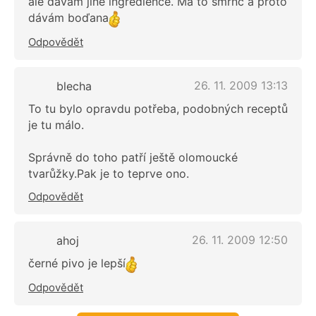
ale dávám jiné ingredience. Má to šmrnc a proto
dávám boďana
Odpovědět
26. 11. 2009 13:13
blecha
To tu bylo opravdu potřeba, podobných receptů
je tu málo.
Správně do toho patří ještě olomoucké
tvarůžky.Pak je to teprve ono.
Odpovědět
26. 11. 2009 12:50
ahoj
černé pivo je lepší
Odpovědět