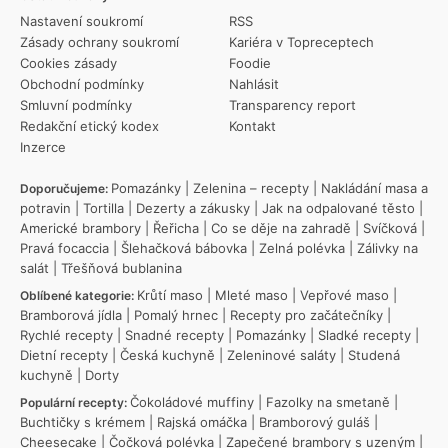
Nastavení soukromí
RSS
Zásady ochrany soukromí
Kariéra v Topreceptech
Cookies zásady
Foodie
Obchodní podmínky
Nahlásit
Smluvní podmínky
Transparency report
Redakční etický kodex
Kontakt
Inzerce
Pomazánky
|
Zelenina – recepty
|
Nakládání masa a
Doporučujeme:
potravin
|
Tortilla
|
Dezerty a zákusky
|
Jak na odpalované těsto
|
Americké brambory
|
Řeřicha
|
Co se děje na zahradě
|
Svíčková
|
Pravá focaccia
|
Šlehačková bábovka
|
Zelná polévka
|
Zálivky na
salát
|
Třešňová bublanina
Krůtí maso
|
Mleté maso
|
Vepřové maso
|
Oblíbené kategorie:
Bramborová jídla
|
Pomalý hrnec
|
Recepty pro začátečníky
|
Rychlé recepty
|
Snadné recepty
|
Pomazánky
|
Sladké recepty
|
Dietní recepty
|
Česká kuchyně
|
Zeleninové saláty
|
Studená
kuchyně
|
Dorty
Čokoládové muffiny
|
Fazolky na smetaně
|
Populární recepty:
Buchtičky s krémem
|
Rajská omáčka
|
Bramborový guláš
|
Cheesecake
|
Čočková polévka
|
Zapečené brambory s uzeným
|