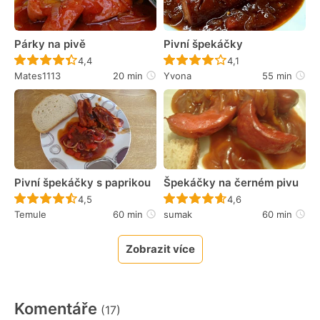
Párky na pivě
Pivní špekáčky
Recept ještě nebyl hodnocen
Recept ještě nebyl 
4,4
4,1
Mates1113
20 min
Yvona
55 min
Pivní špekáčky s paprikou
Špekáčky na černém pivu
Recept ještě nebyl hodnocen
Recept ještě nebyl 
4,5
4,6
Temule
60 min
sumak
60 min
Zobrazit více
Komentáře
(17)