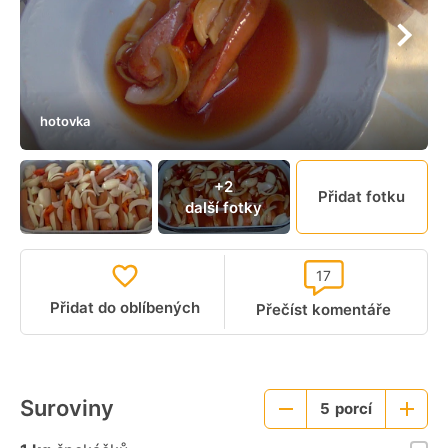
hotovka
+2
Přidat fotku
další fotky
17
Přidat do oblíbených
Přečíst komentáře
Suroviny
5
porcí
Menší
Větší
porce
porce