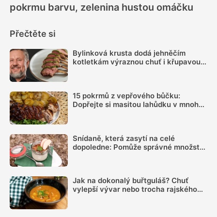
pokrmu barvu, zelenina hustou omáčku
Přečtěte si
Bylinková krusta dodá jehněčím
kotletkám výraznou chuť i křupavou
kůrku, radí Mirek Kalina
15 pokrmů z vepřového bůčku:
Dopřejte si masitou lahůdku v mnoha
podobách
Snídaně, která zasytí na celé
dopoledne: Pomůže správné množství
bílkovin a dostatek vlákniny
Jak na dokonalý buřtguláš? Chuť
vylepší vývar nebo trocha rajského
protlaku, záleží ale i na správném
množství cibule