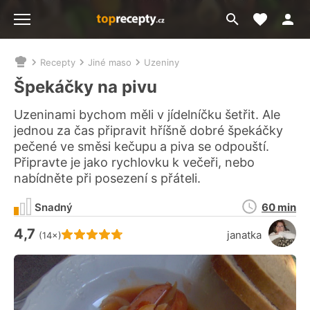
Moje akt
Přejít
Menu
na
vyhledávání
Recepty
Jiné maso
Uzeniny
Nacházíte
se
Špekáčky na pivu
zde:
Uzeninami bychom měli v jídelníčku šetřit. Ale
jednou za čas připravit hříšně dobré špekáčky
pečené ve směsi kečupu a piva se odpouští.
Připravte je jako rychlovku k večeři, nebo
nabídněte při posezení s přáteli.
Doba
Snadný
60 min
přípravy
4,7
Hodnocení receptu je
janatka
(14×)