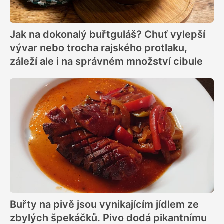
Jak na dokonalý buřtguláš? Chuť vylepší
vývar nebo trocha rajského protlaku,
záleží ale i na správném množství cibule
Buřty na pivě jsou vynikajícím jídlem ze
zbylých špekáčků. Pivo dodá pikantnímu