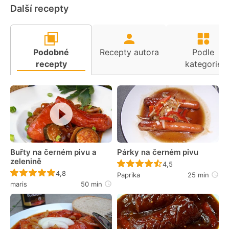
Další recepty
Podobné
Recepty autora
Podle
recepty
kategorie
Buřty na černém pivu a
Párky na černém pivu
zelenině
Recept ještě nebyl 
4,5
Recept ještě nebyl hodnocen
4,8
Paprika
25 min
maris
50 min