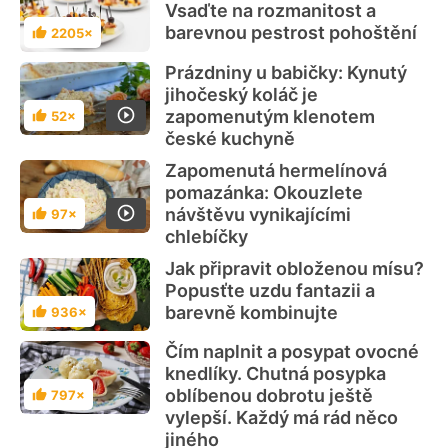
Vsaďte na rozmanitost a
barevnou pestrost pohoštění
2205×
Hodnocení
Prázdniny u babičky: Kynutý
jihočeský koláč je
zapomenutým klenotem
52×
Hodnocení
české kuchyně
Zapomenutá hermelínová
pomazánka: Okouzlete
návštěvu vynikajícími
97×
Hodnocení
chlebíčky
Jak připravit obloženou mísu?
Popusťte uzdu fantazii a
barevně kombinujte
936×
Hodnocení
Čím naplnit a posypat ovocné
knedlíky. Chutná posypka
oblíbenou dobrotu ještě
797×
Hodnocení
vylepší. Každý má rád něco
jiného