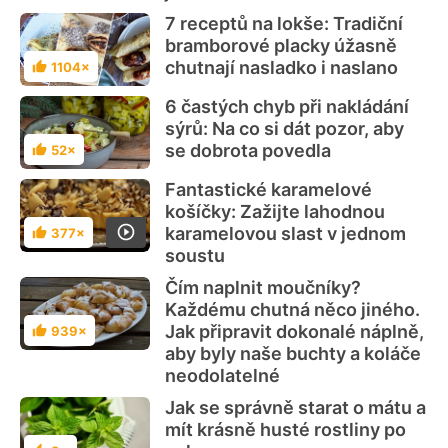
7 receptů na lokše: Tradiční
bramborové placky úžasně
chutnají nasladko i naslano
1104×
Hodnocení
6 častých chyb při nakládání
sýrů: Na co si dát pozor, aby
se dobrota povedla
52×
Hodnocení
Fantastické karamelové
košíčky: Zažijte lahodnou
karamelovou slast v jednom
377×
Hodnocení
soustu
Čím naplnit moučníky?
Každému chutná něco jiného.
Jak připravit dokonalé náplně,
939×
Hodnocení
aby byly naše buchty a koláče
neodolatelné
Jak se správně starat o mátu a
mít krásně husté rostliny po