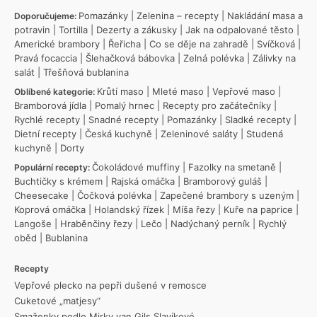
Pomazánky
|
Zelenina – recepty
|
Nakládání masa a
Doporučujeme:
potravin
|
Tortilla
|
Dezerty a zákusky
|
Jak na odpalované těsto
|
Americké brambory
|
Řeřicha
|
Co se děje na zahradě
|
Svíčková
|
Pravá focaccia
|
Šlehačková bábovka
|
Zelná polévka
|
Zálivky na
salát
|
Třešňová bublanina
Krůtí maso
|
Mleté maso
|
Vepřové maso
|
Oblíbené kategorie:
Bramborová jídla
|
Pomalý hrnec
|
Recepty pro začátečníky
|
Rychlé recepty
|
Snadné recepty
|
Pomazánky
|
Sladké recepty
|
Dietní recepty
|
Česká kuchyně
|
Zeleninové saláty
|
Studená
kuchyně
|
Dorty
Čokoládové muffiny
|
Fazolky na smetaně
|
Populární recepty:
Buchtičky s krémem
|
Rajská omáčka
|
Bramborový guláš
|
Cheesecake
|
Čočková polévka
|
Zapečené brambory s uzeným
|
Koprová omáčka
|
Holandský řízek
|
Míša řezy
|
Kuře na paprice
|
Langoše
|
Hraběnčiny řezy
|
Lečo
|
Nadýchaný perník
|
Rychlý
oběd
|
Bublanina
Recepty
Vepřové plecko na pepři dušené v remosce
Cuketové „matjesy“
Smaženky podle Mirky van Gils Slavíkové