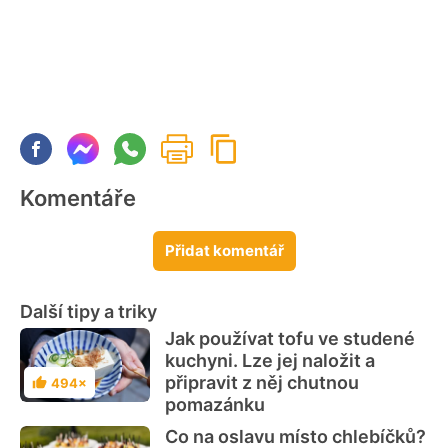
Komentáře
Přidat komentář
Další tipy a triky
Jak používat tofu ve studené
kuchyni. Lze jej naložit a
připravit z něj chutnou
494×
Hodnocení
pomazánku
Co na oslavu místo chlebíčků?