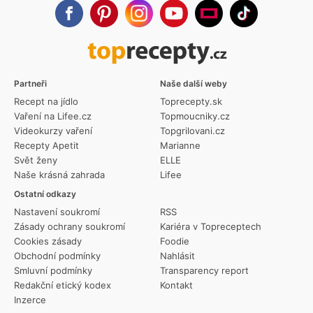
Partneři
Naše další weby
Recept na jídlo
Toprecepty.sk
Vaření na Lifee.cz
Topmoucniky.cz
Videokurzy vaření
Topgrilovani.cz
Recepty Apetit
Marianne
Svět ženy
ELLE
Naše krásná zahrada
Lifee
Ostatní odkazy
Nastavení soukromí
RSS
Zásady ochrany soukromí
Kariéra v Topreceptech
Cookies zásady
Foodie
Obchodní podmínky
Nahlásit
Smluvní podmínky
Transparency report
Redakční etický kodex
Kontakt
Inzerce