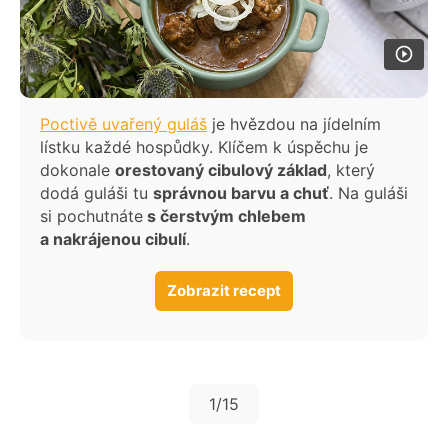
z jednoho pekáčku
Rizoto z trouby dle mého
Babiččina žemlovka s jablky a bez rozinek
Poctivě uvařený guláš
je hvězdou na jídelním
lístku každé hospůdky. Klíčem k úspěchu je
dokonale
orestovaný cibulový základ
, který
dodá guláši tu
správnou barvu a chuť
. Na guláši
si pochutnáte
s čerstvým chlebem
a nakrájenou cibulí
.
Zobrazit recept
1
/15