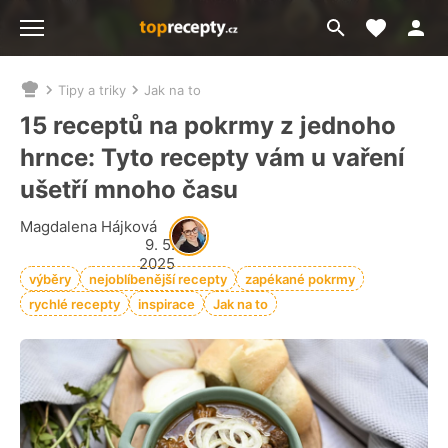
Moje akt
Přejít
Menu
na
vyhledávání
Tipy a triky
Jak na to
Nacházíte
se
15 receptů na pokrmy z jednoho
zde:
hrnce: Tyto recepty vám u vaření
ušetří mnoho času
Magdalena Hájková
9. 5.
2025
výběry
nejoblíbenější recepty
zapékané pokrmy
rychlé recepty
inspirace
Jak na to