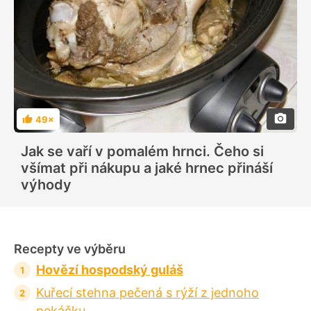
49×
H
o
d
Jak se vaří v pomalém hrnci. Čeho si
n
o
všímat při nákupu a jaké hrnec přináší
c
e
výhody
n
í
Recepty ve výběru
Hovězí hospodský guláš
Kuřecí stehna pečená s rýží z jednoho
pekáčku