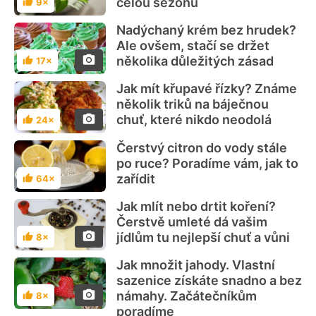
celou sezonu
9×
Hodnocení
Nadýchaný krém bez hrudek?
Ale ovšem, stačí se držet
několika důležitých zásad
17×
Hodnocení
Jak mít křupavé řízky? Známe
několik triků na báječnou
chuť, které nikdo neodolá
24×
Hodnocení
Čerstvý citron do vody stále
po ruce? Poradíme vám, jak to
zařídit
64×
Hodnocení
Jak mlít nebo drtit koření?
Čerstvě umleté dá vašim
jídlům tu nejlepší chuť a vůni
8×
Hodnocení
Jak množit jahody. Vlastní
sazenice získáte snadno a bez
námahy. Začátečníkům
8×
Hodnocení
poradíme