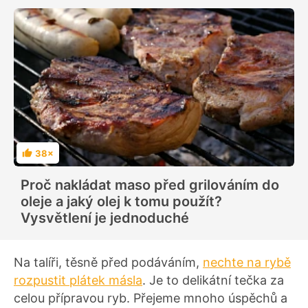
38×
H
o
d
Proč nakládat maso před grilováním do
n
o
oleje a jaký olej k tomu použít?
c
e
Vysvětlení je jednoduché
n
í
Na talíři, těsně před podáváním,
nechte na rybě
rozpustit plátek másla
. Je to delikátní tečka za
celou přípravou ryb. Přejeme mnoho úspěchů a