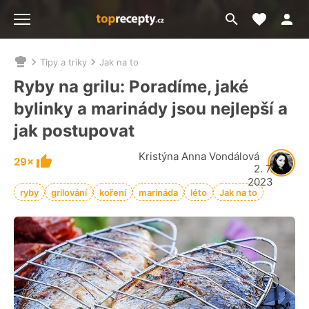
Moje akt
Přejít
Menu
na
vyhledávání
Tipy a triky
Jak na to
Nacházíte
se
Ryby na grilu: Poradíme, jaké
zde:
bylinky a marinády jsou nejlepší a
jak postupovat
Kristýna Anna Vondálová
29×
2. 7.
2023
ryby
grilování
koření
marináda
léto
Jak na to