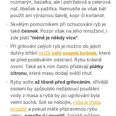
rozmarýn, bazalka, ale i petrželová a celerová
nať, libeček a pažitka. Nemusíte se však bát
použít ani výraznou šalvěj, kopr či koriandr.
Skvělým pomocníkem při ochucování ryb je
také
česnek
. Pozor však na jeho množství, i
zde platí
"méně je někdy více"
.
Při grilování celých ryb je možno do jejich
dutiny břišní
vložit
celý svazek bylinek
, které
se před podáváním odstraní. Rybu krásně
ovoní. Také se k nim často přidávají
plátky
citronu
, které masu dodají svěží chuť.
Ryby solte
až těsně před grilováním
, dřívější
osolení by způsobilo nežádoucí pouštění
vody z masa a ryba by po ugrilování byla
velmi suchá. Soli se nebojte,
rybu je třeba
prosolit
a pokud máte připravenou rybu
celou,
nasolte ji i zevnitř
. Taktéž můžete