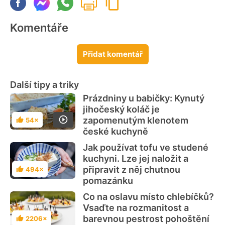
Komentáře
Přidat komentář
Další tipy a triky
Prázdniny u babičky: Kynutý
jihočeský koláč je
zapomenutým klenotem
54×
Hodnocení
české kuchyně
Jak používat tofu ve studené
kuchyni. Lze jej naložit a
připravit z něj chutnou
494×
Hodnocení
pomazánku
Co na oslavu místo chlebíčků?
Vsaďte na rozmanitost a
barevnou pestrost pohoštění
2206×
Hodnocení