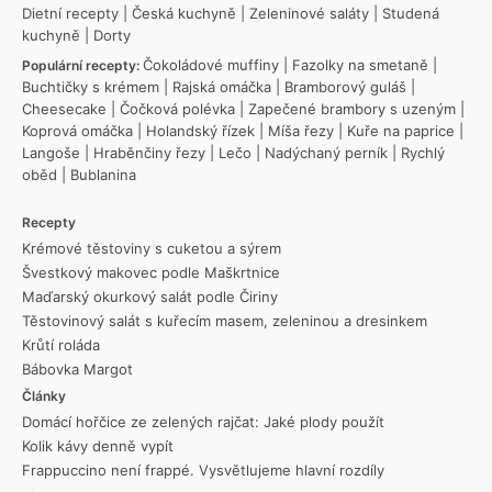
Dietní recepty
|
Česká kuchyně
|
Zeleninové saláty
|
Studená
kuchyně
|
Dorty
Čokoládové muffiny
|
Fazolky na smetaně
|
Populární recepty:
Buchtičky s krémem
|
Rajská omáčka
|
Bramborový guláš
|
Cheesecake
|
Čočková polévka
|
Zapečené brambory s uzeným
|
Koprová omáčka
|
Holandský řízek
|
Míša řezy
|
Kuře na paprice
|
Langoše
|
Hraběnčiny řezy
|
Lečo
|
Nadýchaný perník
|
Rychlý
oběd
|
Bublanina
Recepty
Krémové těstoviny s cuketou a sýrem
Švestkový makovec podle Maškrtnice
Maďarský okurkový salát podle Čiriny
Těstovinový salát s kuřecím masem, zeleninou a dresinkem
Krůtí roláda
Bábovka Margot
Články
Domácí hořčice ze zelených rajčat: Jaké plody použít
Kolik kávy denně vypít
Frappuccino není frappé. Vysvětlujeme hlavní rozdíly