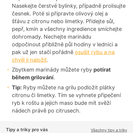
Nasekejte čerstvé bylinky, případně prolisujte
česnek. Poté si připravte olivový olej a
šťávu z citronu nebo limetky. Přidejte sůl,
pepř, kmín a všechny ingredience smíchejte
dohromady. Nechejte marinádu
odpočinout přibližně půl hodiny v lednici a
pak už jen stačí pořádně
osušit rybu a na
chvíli ji naložit
.
Zbytkem marinády můžete ryby
potírat
během grilování
.
Tip:
Ryby můžete na grilu podložit plátky
citronu či limetky. Tím se vyhnete připečení
ryb k roštu a jejich maso bude mít svěží
nádech právě po citrusech.
Tipy a triky pro vás
Všechny tipy a triky