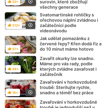
surovin, které zbožňují
22×
Hodnocení
všechny generace
Svatomartinské rohlíčky s
ořechovou náplní zvládnou i
začátečníci podle
312×
Hodnocení
videonávodu
Jak udělat pomazánku z
červené řepy? Křen dodá říz a
do 10 minut máme hotovo
57×
Hodnocení
Zavařit okurky lze snadno.
Máme pro vás rady, podle
kterých zvládne zavařovat i
48×
Hodnocení
začátečník
Zavařování v horkovzdušné
troubě: Sterilujte rychle,
snadno a téměř bez práce
18×
Hodnocení
Zavařování v horkovzdušné
troubě je jednodušší než v