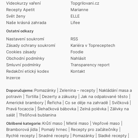
Videokurzy vaření
Topgrilovani.cz
Recepty Apetit
Marianne
Svět ženy
ELLE
Naše krásná zahrada
Lifee
Ostatní odkazy
Nastavení soukromí
RSS
Zásady ochrany soukromí
Kariéra v Topreceptech
Cookies zásady
Foodie
Obchodní podmínky
Nahlásit
Smluvní podmínky
Transparency report
Redakční etický kodex
Kontakt
Inzerce
Pomazánky
|
Zelenina – recepty
|
Nakládání masa a
Doporučujeme:
potravin
|
Tortilla
|
Dezerty a zákusky
|
Jak na odpalované těsto
|
Americké brambory
|
Řeřicha
|
Co se děje na zahradě
|
Svíčková
|
Pravá focaccia
|
Šlehačková bábovka
|
Zelná polévka
|
Zálivky na
salát
|
Třešňová bublanina
Krůtí maso
|
Mleté maso
|
Vepřové maso
|
Oblíbené kategorie:
Bramborová jídla
|
Pomalý hrnec
|
Recepty pro začátečníky
|
Rychlé recepty
|
Snadné recepty
|
Pomazánky
|
Sladké recepty
|