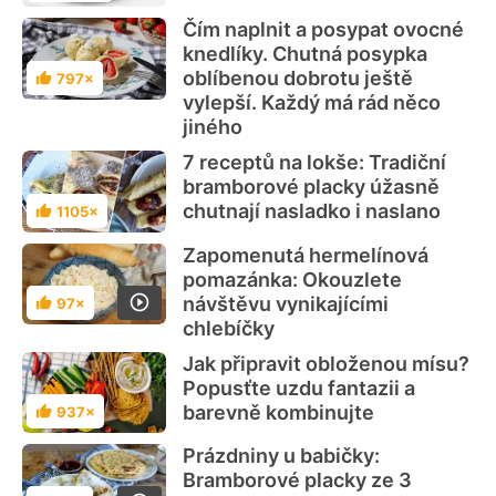
Čím naplnit a posypat ovocné
knedlíky. Chutná posypka
oblíbenou dobrotu ještě
797×
Hodnocení
vylepší. Každý má rád něco
jiného
7 receptů na lokše: Tradiční
bramborové placky úžasně
chutnají nasladko i naslano
1105×
Hodnocení
Zapomenutá hermelínová
pomazánka: Okouzlete
návštěvu vynikajícími
97×
Hodnocení
chlebíčky
Jak připravit obloženou mísu?
Popusťte uzdu fantazii a
barevně kombinujte
937×
Hodnocení
Prázdniny u babičky:
Bramborové placky ze 3