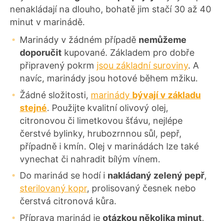
nenakládají na dlouho, bohatě jim stačí 30 až 40
minut v marinádě.
Marinády v žádném případě
nemůžeme
doporučit
kupované. Základem pro dobře
připravený pokrm
jsou základní suroviny
. A
navíc, marinády jsou hotové během mžiku.
Žádné složitosti,
marinády
bývají v základu
stejné
. Použijte kvalitní olivový olej,
citronovou či limetkovou šťávu, nejlépe
čerstvé bylinky, hrubozrnnou sůl, pepř,
případně i kmín. Olej v marinádách lze také
vynechat či nahradit bílým vínem.
Do marinád se hodí i
nakládaný zelený pepř
,
sterilovaný kopr
, prolisovaný česnek nebo
čerstvá citronová kůra.
Příprava marinád je
otázkou několika minut
.