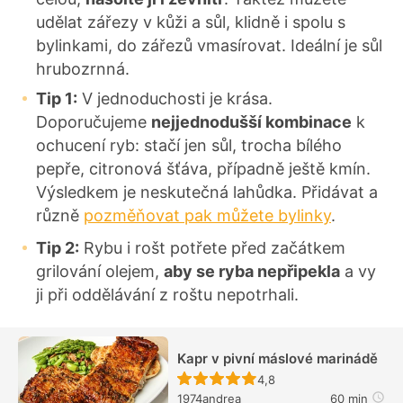
udělat zářezy v kůži a sůl, klidně i spolu s
bylinkami, do zářezů vmasírovat. Ideální je sůl
hrubozrnná.
Tip 1:
V jednoduchosti je krása.
Doporučujeme
nejjednodušší kombinace
k
ochucení ryb: stačí jen sůl, trocha bílého
pepře, citronová šťáva, případně ještě kmín.
Výsledkem je neskutečná lahůdka. Přidávat a
různě
pozměňovat pak můžete bylinky
.
Tip 2:
Rybu i rošt potřete před začátkem
grilování olejem,
aby se ryba nepřipekla
a vy
ji při oddělávání z roštu nepotrhali.
Kapr v pivní máslové marinádě
Recept ještě nebyl hodn
4,8
1974andrea
60 min