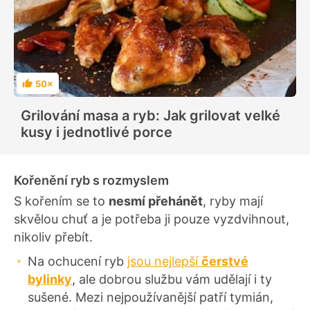
50×
H
o
d
Grilování masa a ryb: Jak grilovat velké
n
o
kusy i jednotlivé porce
c
e
n
í
Kořenění ryb s rozmyslem
S kořením se to
nesmí přehánět
, ryby mají
skvělou chuť a je potřeba ji pouze vyzdvihnout,
nikoliv přebít.
Na ochucení ryb
jsou nejlepší
čerstvé
bylinky
, ale dobrou službu vám udělají i ty
sušené. Mezi nejpoužívanější patří tymián,