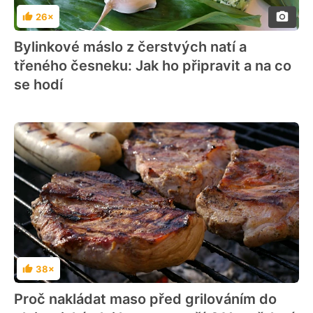
26×
Hodnocení
Bylinkové máslo z čerstvých natí a
třeného česneku: Jak ho připravit a na co
se hodí
38×
Hodnocení
Proč nakládat maso před grilováním do