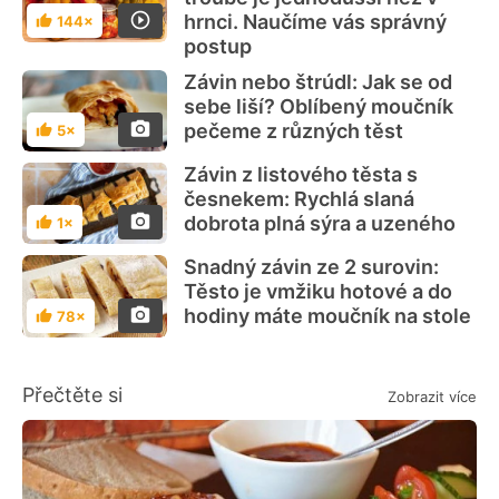
hrnci. Naučíme vás správný
144×
Hodnocení
postup
Závin nebo štrúdl: Jak se od
sebe liší? Oblíbený moučník
pečeme z různých těst
5×
Hodnocení
Závin z listového těsta s
česnekem: Rychlá slaná
dobrota plná sýra a uzeného
1×
Hodnocení
Snadný závin ze 2 surovin:
Těsto je vmžiku hotové a do
hodiny máte moučník na stole
78×
Hodnocení
Přečtěte si
Zobrazit více