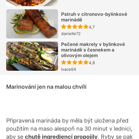
Pstruh v citronovo-bylinkové
marinádě
Recept ještě nebyl hodn
4,7
danielle72
Pečené makrely v bylinkové
marinádě s česnekem a
olivovým olejem
Recept ještě nebyl hodn
4,8
Ivace64
Marinování jen na malou chvíli
Připravená marináda by měla být uložena před
použitím na maso alespoň na 30 minut v lednici,
aby se
chutě ingrediencí propojily
. Ryby se pak