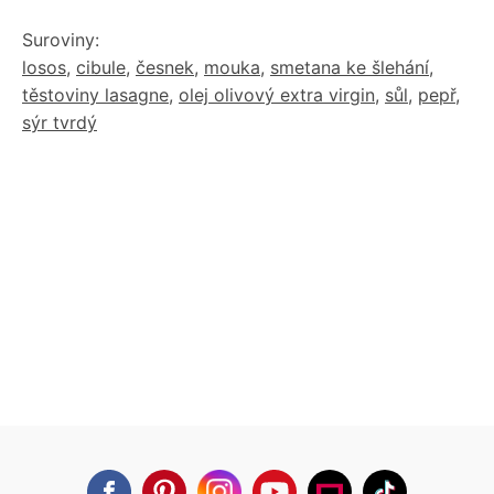
Suroviny:
losos
,
cibule
,
česnek
,
mouka
,
smetana ke šlehání
,
těstoviny lasagne
,
olej olivový extra virgin
,
sůl
,
pepř
,
sýr tvrdý