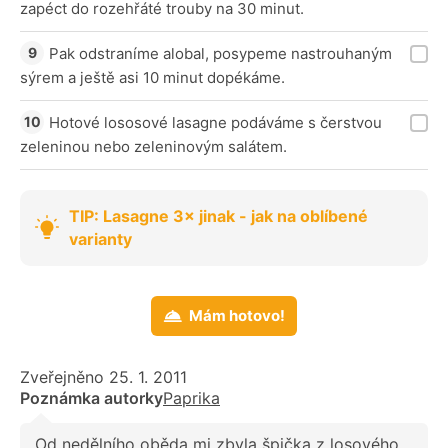
zapéct do rozehřáté trouby na 30 minut.
Pak odstraníme alobal, posypeme nastrouhaným
sýrem a ještě asi 10 minut dopékáme.
Hotové lososové lasagne podáváme s čerstvou
zeleninou nebo zeleninovým salátem.
TIP: Lasagne 3× jinak - jak na oblíbené
varianty
Mám hotovo!
Zveřejněno 25. 1. 2011
Poznámka autorky
Paprika
Od nedělního oběda mi zbyla špička z losového