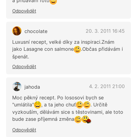
a přidávám foto
Odpovědět
20. 3. 2011 16:45
chocolate
Luxusní recept, velké díky za inspiraci.Znám
jako Lasagne con salmone
.Občas přidávám i
špenát.
Odpovědět
4. 2. 2011 21:00
jahoda
Moc pěkný recept. Po lososovi bych se
"umlátila"
, a ta jeho chuť
. Určitě
vyzkouším, dělávám sice s těstovinami, ale toto
bude zase příjemná změna
Odpovědět