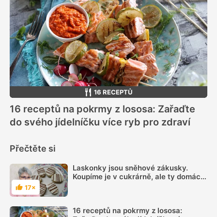
16 RECEPTŮ
16 receptů na pokrmy z lososa: Zařaďte
do svého jídelníčku více ryb pro zdraví
Přečtěte si
Laskonky jsou sněhové zákusky.
Koupíme je v cukrárně, ale ty domácí
nemají chybu
17×
Hodnocení
16 receptů na pokrmy z lososa: