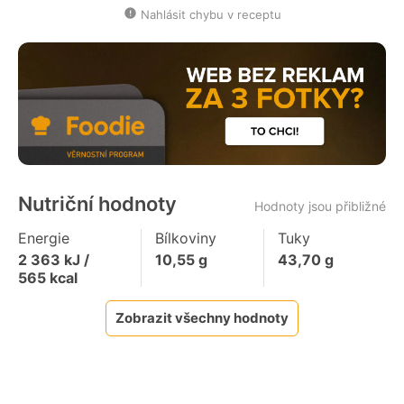
Nahlásit chybu v receptu
Nutriční hodnoty
Hodnoty jsou přibližné
Energie
Bílkoviny
Tuky
2 363
kJ /
10,55
g
43,70
g
565
kcal
Zobrazit všechny hodnoty