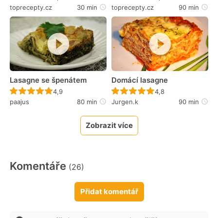
toprecepty.cz
30 min
toprecepty.cz
90 min
Lasagne se špenátem
Domácí lasagne
Recept ještě nebyl hodnocen
Recept ještě nebyl 
4,9
4,8
paajus
80 min
Jurgen.k
90 min
Zobrazit více
Komentáře
(26)
Přidat komentář