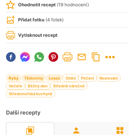
Ohodnotit recept
(19 hodnocení)
Přidat fotku
(4 fotek)
Vytisknout recept
Ryby
Těstoviny
Losos
Oběd
Pečení
Restování
Večeře
Běžný den
Středně náročné
Středomořská kuchyně
Další recepty