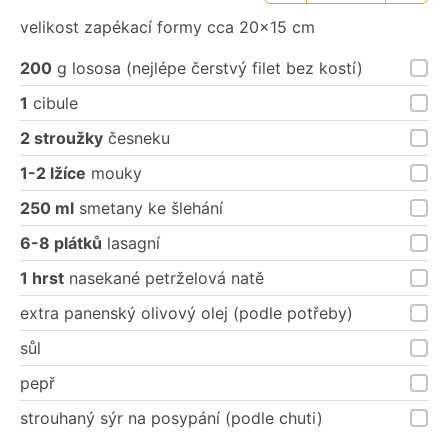
porce
porce
velikost zapékací formy cca 20×15 cm
200
g lososa (nejlépe čerstvý filet bez kostí)
1
cibule
2 stroužky
česneku
1-2 lžíce
mouky
250 ml
smetany ke šlehání
6-8 plátků
lasagní
1 hrst
nasekané petrželová natě
extra panenský olivový olej (podle potřeby)
sůl
pepř
strouhaný sýr na posypání (podle chuti)