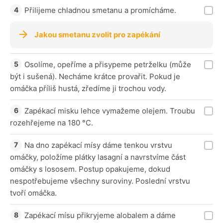
Přilijeme chladnou smetanu a promícháme.
Jakou smetanu zvolit pro zapékání
Osolíme, opeříme a přisypeme petrželku (může
být i sušená). Necháme krátce provařit. Pokud je
omáčka příliš hustá, zředíme ji trochou vody.
Zapékací misku lehce vymažeme olejem. Troubu
rozehřejeme na 180 °C.
Na dno zapékací mísy dáme tenkou vrstvu
omáčky, položíme plátky lasagní a navrstvíme část
omáčky s lososem. Postup opakujeme, dokud
nespotřebujeme všechny suroviny. Poslední vrstvu
tvoří omáčka.
Zapékací mísu přikryjeme alobalem a dáme