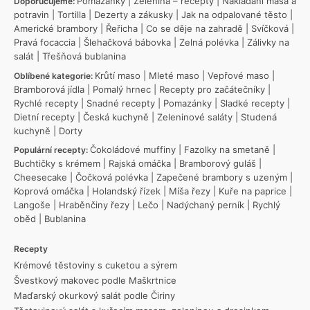
Pomazánky
|
Zelenina – recepty
|
Nakládání masa a
Doporučujeme:
potravin
|
Tortilla
|
Dezerty a zákusky
|
Jak na odpalované těsto
|
Americké brambory
|
Řeřicha
|
Co se děje na zahradě
|
Svíčková
|
Pravá focaccia
|
Šlehačková bábovka
|
Zelná polévka
|
Zálivky na
salát
|
Třešňová bublanina
Krůtí maso
|
Mleté maso
|
Vepřové maso
|
Oblíbené kategorie:
Bramborová jídla
|
Pomalý hrnec
|
Recepty pro začátečníky
|
Rychlé recepty
|
Snadné recepty
|
Pomazánky
|
Sladké recepty
|
Dietní recepty
|
Česká kuchyně
|
Zeleninové saláty
|
Studená
kuchyně
|
Dorty
Čokoládové muffiny
|
Fazolky na smetaně
|
Populární recepty:
Buchtičky s krémem
|
Rajská omáčka
|
Bramborový guláš
|
Cheesecake
|
Čočková polévka
|
Zapečené brambory s uzeným
|
Koprová omáčka
|
Holandský řízek
|
Míša řezy
|
Kuře na paprice
|
Langoše
|
Hraběnčiny řezy
|
Lečo
|
Nadýchaný perník
|
Rychlý
oběd
|
Bublanina
Recepty
Krémové těstoviny s cuketou a sýrem
Švestkový makovec podle Maškrtnice
Maďarský okurkový salát podle Čiriny