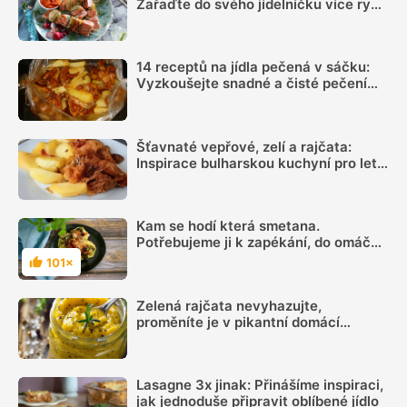
Zařaďte do svého jídelníčku více ryb
pro zdraví
14 receptů na jídla pečená v sáčku:
Vyzkoušejte snadné a čisté pečení
plné chuti
Šťavnaté vepřové, zelí a rajčata:
Inspirace bulharskou kuchyní pro letní
oběd z jednoho pekáčku
Kam se hodí která smetana.
Potřebujeme ji k zapékání, do omáček
i polévek. Poradíme, jakou zvolit, aby
101×
Hodnocení
se pokrm nesrazil
Zelená rajčata nevyhazujte,
proměníte je v pikantní domácí
hořčici. Hotovou ji máte za 20 minut
Lasagne 3x jinak: Přinášíme inspiraci,
jak jednoduše připravit oblíbené jídlo