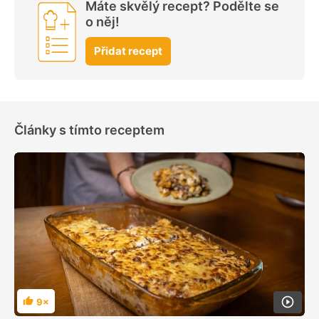
Máte skvělý recept? Podělte se
o něj!
Přidat recept
Články s tímto receptem
9×
Hodnocení