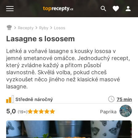
Moje akt
Přejít
Menu
na
vyhledávání
Recepty
Ryby
Losos
Nacházíte
se
Lasagne s lososem
zde:
Lehké a voňavé lasagne s kousky lososa v
jemné smetanové omáčce. Jednoduchý recept,
který zvládne každý a přitom působí
slavnostně. Skvělá volba, pokud chceš
vyzkoušet něco jiného než klasické masové
lasagne.
Doba
Středně náročný
75 min
přípravy
5,0
Hodnocení receptu je
Paprika
(19×)