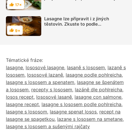
17×
Hodnocení
Lasagne lze připravit i z jiných
těstovin. Zkuste to podle
videonávodu
9×
Hodnocení
Tématické fráze:
lasagne
,
lososové lasagne
,
lasaně s lososem
,
lazaně s
lososem
,
lososové lazaně
,
lasagne podle pohlreicha
,
lasagne s lososem a spenatem
,
lasagne se špenátem
a lososem
,
recepty s lososem
,
lazáně dle pohlreicha
,
losos recept
,
lososové lasaně
,
lasagne con salmone
,
lasagne recept
,
lasagne s lososem podle pohlreicha
,
lasagne s lososom
,
lasagne spenat losos
,
recept na
lasagne se spagetkou
,
lazane s lososem na smetane
,
lasagne s lososem a sušenými rajčaty