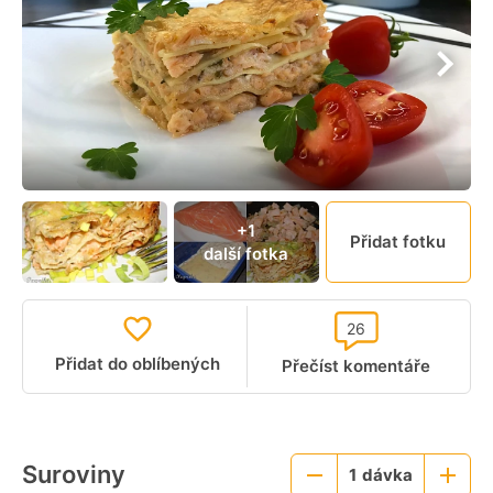
+1
Přidat fotku
další fotka
26
Přidat do oblíbených
Přečíst komentáře
Suroviny
1
dávka
Menší
Větší