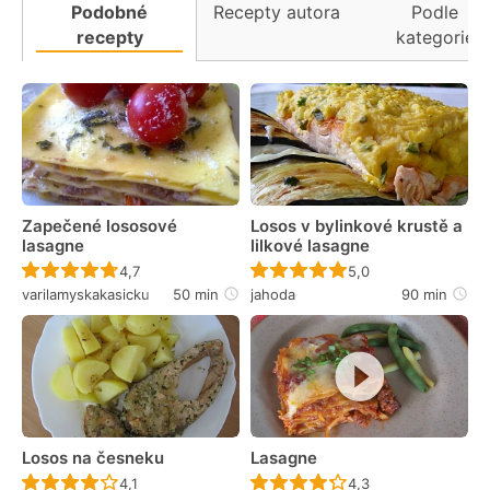
Podobné
Recepty autora
Podle
recepty
kategorie
Zapečené lososové
Losos v bylinkové krustě a
lasagne
lilkové lasagne
Recept ještě nebyl hodnocen
Recept ještě nebyl 
4,7
5,0
varilamyskakasicku
50 min
jahoda
90 min
Losos na česneku
Lasagne
Recept ještě nebyl hodnocen
Recept ještě nebyl 
4,1
4,3