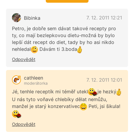
7. 12. 2011 12:21
Bibinka
Petro, je dobře sem dávat takové recepty pro
ty, co mají bezlepkovou dietu-možná by bylo
lepší dát recept do diet, tady by ho asi nikdo
nehledal
Dávám ti 3.boda
Odpovědět
cathleen
7. 12. 2011 12:01
moderátorka
Jé, tenhle receptík mi téměř utekl
je hezký
U nás tyto voňavé chlebíky dělat nemůžu,
manžel je starý konzervativec
Peti, jsi šikula!
Odpovědět