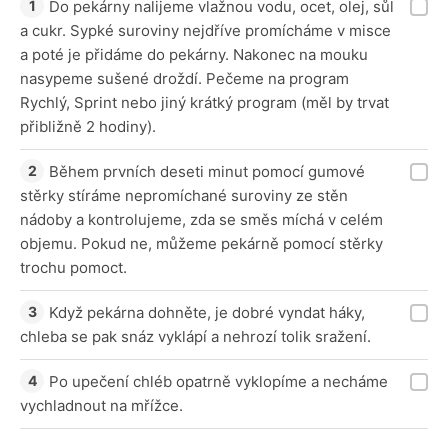
Do pekárny nalijeme vlažnou vodu, ocet, olej, sůl
a cukr. Sypké suroviny nejdříve promícháme v misce
a poté je přidáme do pekárny. Nakonec na mouku
nasypeme sušené droždí. Pečeme na program
Rychlý, Sprint nebo jiný krátký program (měl by trvat
přibližně 2 hodiny).
Během prvních deseti minut pomocí gumové
stěrky stíráme nepromíchané suroviny ze stěn
nádoby a kontrolujeme, zda se směs míchá v celém
objemu. Pokud ne, můžeme pekárně pomocí stěrky
trochu pomoct.
Když pekárna dohněte, je dobré vyndat háky,
chleba se pak snáz vyklápí a nehrozí tolik sražení.
Po upečení chléb opatrně vyklopíme a necháme
vychladnout na mřížce.