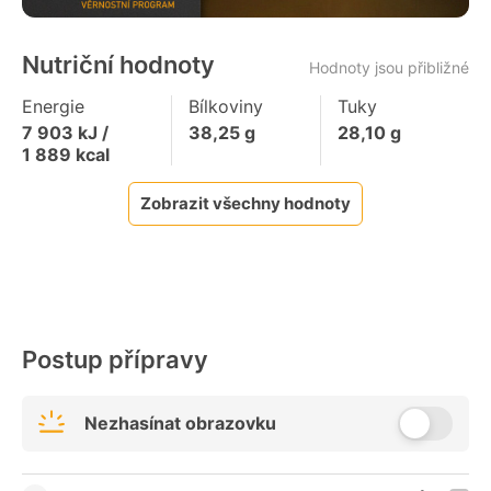
Nutriční hodnoty
Hodnoty jsou přibližné
Energie
Bílkoviny
Tuky
7 903
kJ /
38,25
g
28,10
g
1 889
kcal
Zobrazit všechny hodnoty
Postup přípravy
Nezhasínat obrazovku