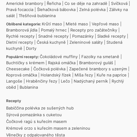
Americké brambory
|
Řeřicha
|
Co se děje na zahradě
|
Svíčková
|
Pravá focaccia
|
Šlehačková bábovka
|
Zelná polévka
|
Zálivky na
salát
|
Třešňová bublanina
Krůtí maso
|
Mleté maso
|
Vepřové maso
|
Oblíbené kategorie:
Bramborová jídla
|
Pomalý hrnec
|
Recepty pro začátečníky
|
Rychlé recepty
|
Snadné recepty
|
Pomazánky
|
Sladké recepty
|
Dietní recepty
|
Česká kuchyně
|
Zeleninové saláty
|
Studená
kuchyně
|
Dorty
Čokoládové muffiny
|
Fazolky na smetaně
|
Populární recepty:
Buchtičky s krémem
|
Rajská omáčka
|
Bramborový guláš
|
Cheesecake
|
Čočková polévka
|
Zapečené brambory s uzeným
|
Koprová omáčka
|
Holandský řízek
|
Míša řezy
|
Kuře na paprice
|
Langoše
|
Hraběnčiny řezy
|
Lečo
|
Nadýchaný perník
|
Rychlý
oběd
|
Bublanina
Recepty
Babiččina polévka ze sušených hub
Sýrová pomazánka s cuketou
Čočkové ragú s kuřecím masem
Krémové orzo s kuřecím masem a zeleninou
Věnečky z odpalovaného těsta