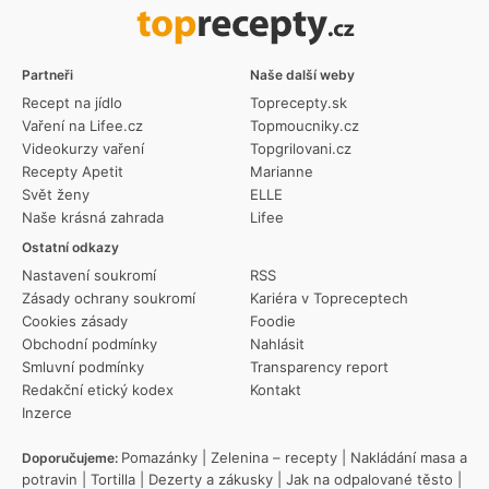
Partneři
Naše další weby
Recept na jídlo
Toprecepty.sk
Vaření na Lifee.cz
Topmoucniky.cz
Videokurzy vaření
Topgrilovani.cz
Recepty Apetit
Marianne
Svět ženy
ELLE
Naše krásná zahrada
Lifee
Ostatní odkazy
Nastavení soukromí
RSS
Zásady ochrany soukromí
Kariéra v Topreceptech
Cookies zásady
Foodie
Obchodní podmínky
Nahlásit
Smluvní podmínky
Transparency report
Redakční etický kodex
Kontakt
Inzerce
Pomazánky
|
Zelenina – recepty
|
Nakládání masa a
Doporučujeme:
potravin
|
Tortilla
|
Dezerty a zákusky
|
Jak na odpalované těsto
|