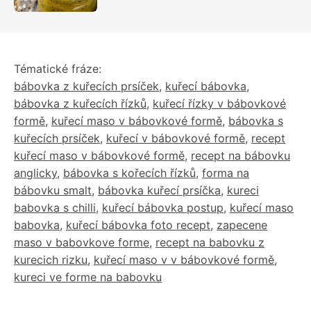
Tématické fráze:
bábovka z kuřecích prsíček
,
kuřecí bábovka
,
bábovka z kuřecích řízků
,
kuřecí řízky v bábovkové
formě
,
kuřecí maso v bábovkové formě
,
bábovka s
kuřecích prsíček
,
kuřecí v bábovkové formě
,
recept
kuřecí maso v bábovkové formě
,
recept na bábovku
anglicky
,
bábovka s kořecích řízků
,
forma na
bábovku smalt
,
bábovka kuřecí prsíčka
,
kureci
babovka s chilli
,
kuřecí bábovka postup
,
kuřecí maso
babovka
,
kuřecí bábovka foto recept
,
zapecene
maso v babovkove forme
,
recept na babovku z
kurecich rizku
,
kuřecí maso v v bábovkové formě
,
kureci ve forme na babovku