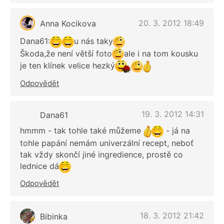
20. 3. 2012 18:49
Anna Kocikova
Dana61:
u nás taky
Škoda,že není větší foto
ale i na tom kousku
je ten klínek velice hezký
Odpovědět
19. 3. 2012 14:31
Dana61
hmmm - tak tohle také můžeme
- já na
tohle papání nemám univerzální recept, neboť
tak vždy skončí jiné ingredience, prostě co
lednice dá
Odpovědět
18. 3. 2012 21:42
Bibinka