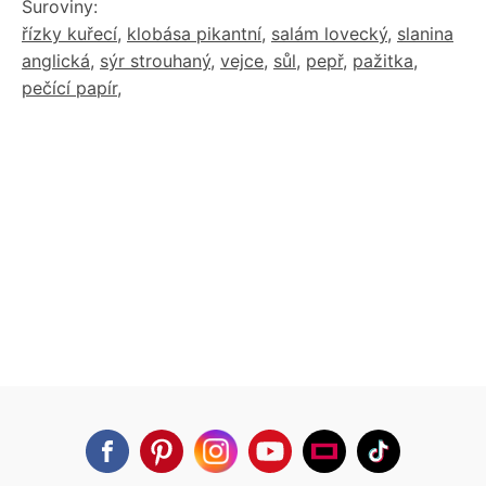
Suroviny:
řízky kuřecí
,
klobása pikantní
,
salám lovecký
,
slanina
anglická
,
sýr strouhaný
,
vejce
,
sůl
,
pepř
,
pažitka
,
pečící papír
,