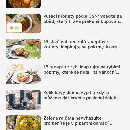
plné chuti
Kuřecí krokety podle ČSN: Vsaďte na
oběd, který hravě překoná kupované
nugety
2×
Hodnocení
15 skvělých receptů z vepřové
kotlety: Inspirujte se pokrmy, které
vás nezklamou
15 receptů z ryb: Inspirujte se rybími
pokrmy, které se hodí i na vánoční
hostinu
Kolik kávy denně vypít a kdy si
můžeme dát první a poslední šálek:
Načasování je důležité
Zelená rajčata nevyhazujte,
proměníte je v pikantní domácí
hořčici. Hotovou ji máte za 20 minut