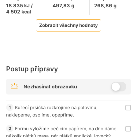
18 835
kJ /
497,83
g
268,86
g
4 502
kcal
Zobrazit všechny hodnoty
Postup přípravy
Nezhasínat obrazovku
Kuřecí prsíčka rozkrojíme na polovinu,
naklepeme, osolíme, opepříme.
Formu vyložíme pečicím papírem, na dno dáme
několik plátků masa, pár plátků anglické, lovecký