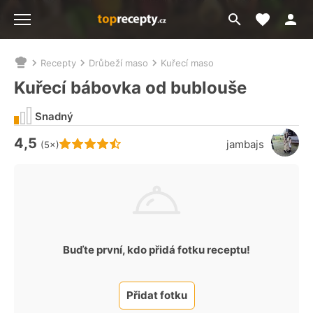
Moje akt
Přejít
Menu
na
vyhledávání
Recepty
Drůbeží maso
Kuřecí maso
Nacházíte
se
Kuřecí bábovka od bublouše
zde:
Snadný
4,5
Hodnocení receptu je
jambajs
(5×)
Buďte první, kdo přidá fotku receptu!
Přidat fotku