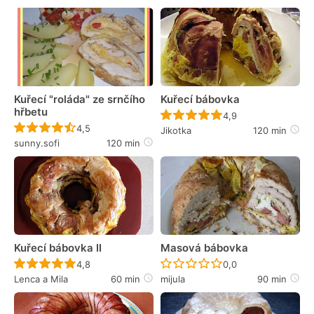
Kuřecí "roláda" ze srnčího
Kuřecí bábovka
hřbetu
Recept ještě nebyl 
4,9
Recept ještě nebyl hodnocen
4,5
Jikotka
120 min
sunny.sofi
120 min
Kuřecí bábovka II
Masová bábovka
Recept ještě nebyl hodnocen
Recept ještě nebyl 
4,8
0,0
Lenca a Mila
60 min
mijula
90 min