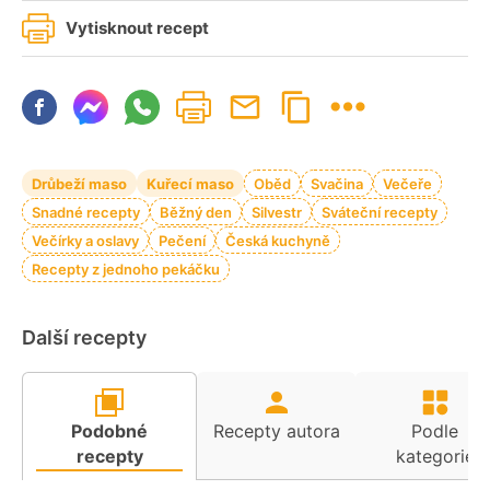
Vytisknout recept
Drůbeží maso
Kuřecí maso
Oběd
Svačina
Večeře
Snadné recepty
Běžný den
Silvestr
Sváteční recepty
Večírky a oslavy
Pečení
Česká kuchyně
Recepty z jednoho pekáčku
Další recepty
Podobné
Recepty autora
Podle
recepty
kategorie