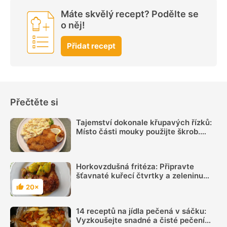
Máte skvělý recept? Podělte se
o něj!
Přidat recept
Přečtěte si
Tajemství dokonale křupavých řízků:
Místo části mouky použijte škrob.
Důležitý je ale poměr
Horkovzdušná fritéza: Připravte
šťavnaté kuřecí čtvrtky a zeleninu
najednou
20×
Hodnocení
14 receptů na jídla pečená v sáčku:
Vyzkoušejte snadné a čisté pečení