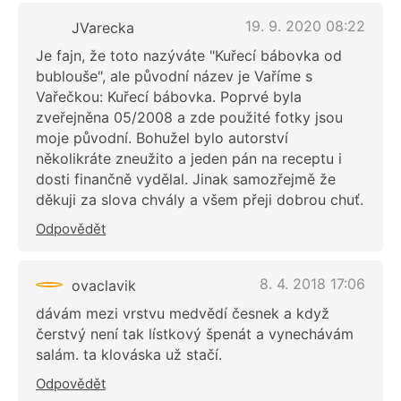
19. 9. 2020 08:22
JVarecka
Je fajn, že toto nazýváte "Kuřecí bábovka od
bublouše", ale původní název je Vaříme s
Vařečkou: Kuřecí bábovka. Poprvé byla
zveřejněna 05/2008 a zde použité fotky jsou
moje původní. Bohužel bylo autorství
několikráte zneužito a jeden pán na receptu i
dosti finančně vydělal. Jinak samozřejmě že
děkuji za slova chvály a všem přeji dobrou chuť.
Odpovědět
8. 4. 2018 17:06
ovaclavik
dávám mezi vrstvu medvědí česnek a když
čerstvý není tak lístkový špenát a vynechávám
salám. ta klováska už stačí.
Odpovědět