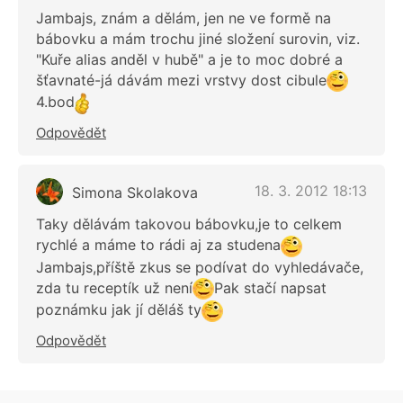
Jambajs, znám a dělám, jen ne ve formě na
bábovku a mám trochu jiné složení surovin, viz.
"Kuře alias anděl v hubě" a je to moc dobré a
šťavnaté-já dávám mezi vrstvy dost cibule
4.bod
Odpovědět
18. 3. 2012 18:13
Simona Skolakova
Taky dělávám takovou bábovku,je to celkem
rychlé a máme to rádi aj za studena
Jambajs,příště zkus se podívat do vyhledávače,
zda tu receptík už není
Pak stačí napsat
poznámku jak jí děláš ty
Odpovědět