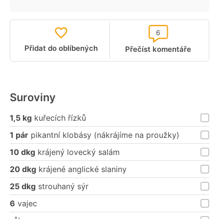
6
Přidat do oblíbených
Přečíst komentáře
Suroviny
1,5 kg
kuřecích řízků
1 pár
pikantní klobásy (nákrájíme na proužky)
10 dkg
krájený lovecký salám
20 dkg
krájené anglické slaniny
25 dkg
strouhaný sýr
6
vajec