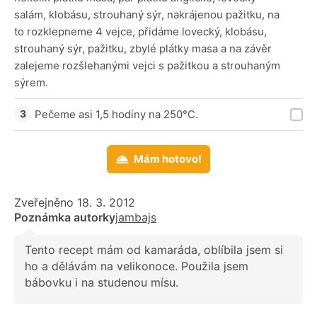
salám, klobásu, strouhaný sýr, nakrájenou pažitku, na
to rozklepneme 4 vejce, přidáme lovecký, klobásu,
strouhaný sýr, pažitku, zbylé plátky masa a na závěr
zalejeme rozšlehanými vejci s pažitkou a strouhaným
sýrem.
Pečeme asi 1,5 hodiny na 250°C.
Mám hotovo!
Zveřejněno 18. 3. 2012
Poznámka autorky
jambajs
Tento recept mám od kamaráda, oblíbila jsem si
ho a dělávám na velikonoce. Použila jsem
bábovku i na studenou mísu.