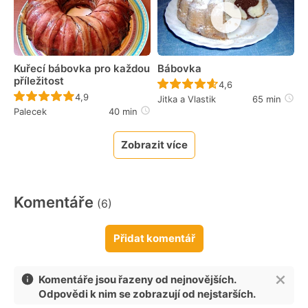
Kuřecí bábovka pro každou
Bábovka
příležitost
Recept ještě nebyl 
4,6
Recept ještě nebyl hodnocen
4,9
Jitka a Vlastik
65 min
Palecek
40 min
Zobrazit více
Komentáře
(6)
Přidat komentář
Komentáře jsou řazeny od nejnovějších.
Odpovědi k nim se zobrazují od nejstarších.