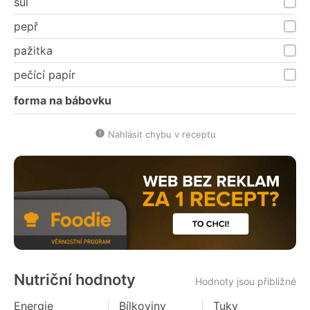
sůl
pepř
pažitka
pečící papír
forma na bábovku
Nahlásit chybu v receptu
Nutriční hodnoty
Hodnoty jsou přibližné
Energie
Bílkoviny
Tuky