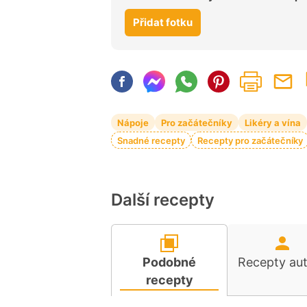
Přidat fotku
Nápoje
Pro začátečníky
Likéry a vína
Snadné recepty
Recepty pro začátečníky
Další recepty
Podobné
Recepty au
recepty