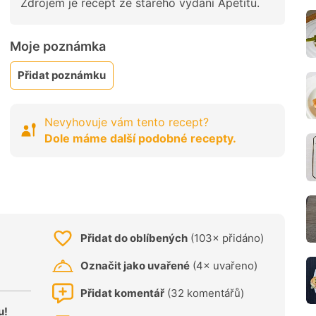
Zdrojem je recept ze starého vydání Apetitu.
Moje poznámka
Přidat poznámku
Nevyhovuje vám tento recept?
Dole máme další podobné recepty.
Přidat do oblíbených
(103× přidáno)
Označit jako uvařené
(4× uvařeno)
Přidat komentář
(32 komentářů)
u!