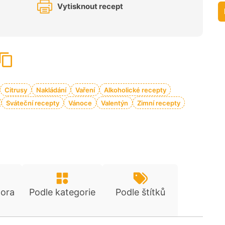
Vytisknout recept
Citrusy
Nakládání
Vaření
Alkoholické recepty
Sváteční recepty
Vánoce
Valentýn
Zimní recepty
tora
Podle kategorie
Podle štítků