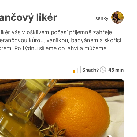
ančový likér
senky
ér vás v ošklivém počasí příjemně zahřeje.
ančovou kůrou, vanilkou, badyánem a skořicí
rem. Po týdnu slijeme do lahví a můžeme
Doba
Snadný
45 min
přípravy