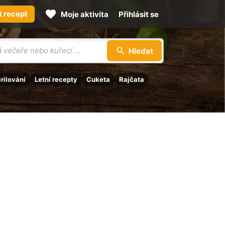
t recept
Moje aktivita
Přihlásit se
Hledat
rilování
Letní recepty
Cuketa
Rajčata