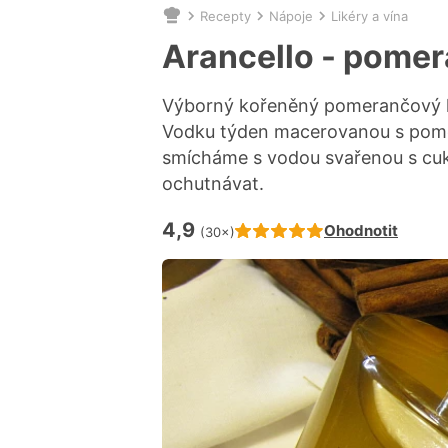
Recepty
Nápoje
Likéry a vína
Nacházíte
se
Arancello - pomer
zde:
Výborný kořeněný pomerančový lik
Vodku týden macerovanou s pomer
smícháme s vodou svařenou s cuk
ochutnávat.
4,9
Hodnocení receptu je
Ohodnotit
(30×)