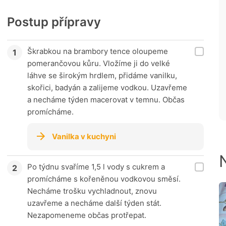
Postup přípravy
Škrabkou na brambory tence oloupeme
pomerančovou kůru. Vložíme ji do velké
láhve se širokým hrdlem, přidáme vanilku,
skořici, badyán a zalijeme vodkou. Uzavřeme
a necháme týden macerovat v temnu. Občas
promícháme.
Vanilka v kuchyni
Po týdnu svaříme 1,5 l vody s cukrem a
promícháme s kořeněnou vodkovou směsí.
Necháme trošku vychladnout, znovu
uzavřeme a necháme další týden stát.
Nezapomeneme občas protřepat.