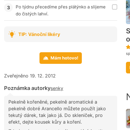
Po týdnu přecedíme přes plátýnko a slijeme
do čistých lahví.
S
TIP: Vánoční likéry
o
s
Mám hotovo!
Zveřejněno 19. 12. 2012
Poznámka autorky
senky
Pekelně kořeněné, pekelně aromatické a
pekelně dobré Arancello můžete použít jako
tekutý dárek, tak jako já. Do skleniček, pro
efekt, dejte kousek kůry a koření.