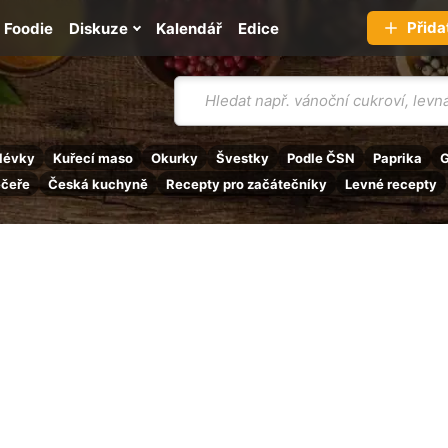
Přida
Foodie
Diskuze
Kalendář
Edice
Vyhledávání
lévky
Kuřecí maso
Okurky
Švestky
Podle ČSN
Paprika
G
ečeře
Česká kuchyně
Recepty pro začátečníky
Levné recepty