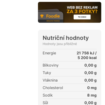
Nutriční hodnoty
Hodnoty jsou přibližné
Energie
21 756
kJ /
5 200
kcal
Bílkoviny
0,00
g
Tuky
0,00
g
Vláknina
0,00
g
Cholesterol
0
mg
Sodík
8
mg
Sůl
0,00
g