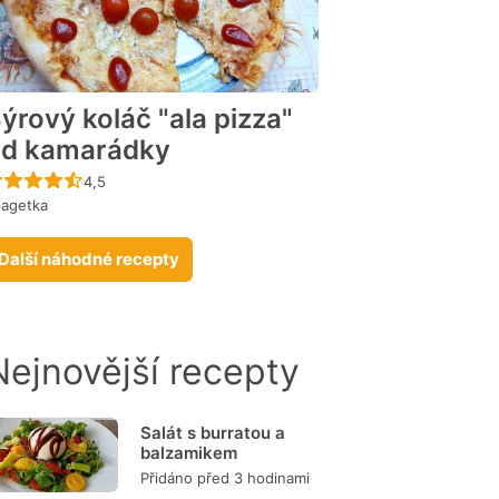
ýrový koláč "ala pizza"
d kamarádky
Recept ještě nebyl hodnocen
4,5
pagetka
Další náhodné recepty
Nejnovější recepty
Salát s burratou a
balzamikem
Přidáno před 3 hodinami