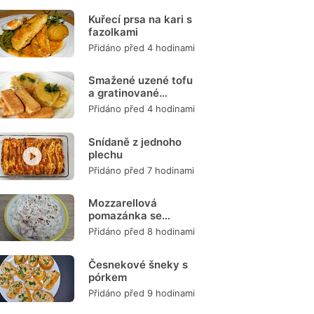
Kuřecí prsa na kari s
fazolkami
Přidáno před 4 hodinami
Smažené uzené tofu
a gratinované
brambory
Přidáno před 4 hodinami
Snídaně z jednoho
plechu
Přidáno před 7 hodinami
Mozzarellová
pomazánka se
šunkou
Přidáno před 8 hodinami
Česnekové šneky s
pórkem
Přidáno před 9 hodinami