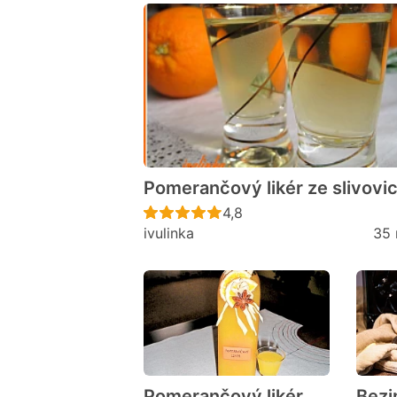
Pomerančový likér ze slivovi
Recept ještě nebyl hodno
4,8
ivulinka
35 
Pomerančový likér
Bezi