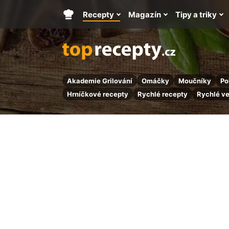
Recepty
Magazín
Tipy a triky
Hlavní
stránka
Akademie Grilování
Omáčky
Moučníky
Po
Hrníčkové recepty
Rychlé recepty
Rychlé v