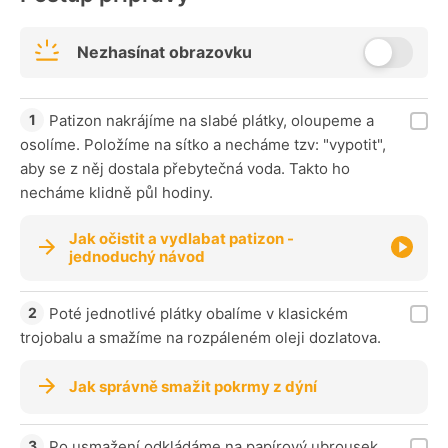
Nezhasínat obrazovku
Patizon nakrájíme na slabé plátky, oloupeme a
osolíme. Položíme na sítko a necháme tzv: "vypotit",
aby se z něj dostala přebytečná voda. Takto ho
necháme klidně půl hodiny.
Jak očistit a vydlabat patizon -
jednoduchý návod
Poté jednotlivé plátky obalíme v klasickém
trojobalu a smažíme na rozpáleném oleji dozlatova.
Jak správně smažit pokrmy z dýní
Po usmažení odkládáme na papírový ubrousek