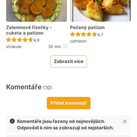
Zeleninové řízečky -
Pečený patizon
cuketa a patizon
Recept ještě nebyl 
4,7
Recept ještě nebyl hodnocen
4,8
cathleen
strakule
35 min
Zobrazit více
Komentáře
(10)
Přidat komentář
Komentáře jsou řazeny od nejnovějších.
Odpovědi k nim se zobrazují od nejstarších.