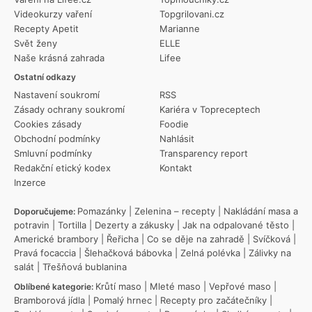
Videokurzy vaření
Topgrilovani.cz
Recepty Apetit
Marianne
Svět ženy
ELLE
Naše krásná zahrada
Lifee
Ostatní odkazy
Nastavení soukromí
RSS
Zásady ochrany soukromí
Kariéra v Topreceptech
Cookies zásady
Foodie
Obchodní podmínky
Nahlásit
Smluvní podmínky
Transparency report
Redakční etický kodex
Kontakt
Inzerce
Pomazánky
|
Zelenina – recepty
|
Nakládání masa a
Doporučujeme:
potravin
|
Tortilla
|
Dezerty a zákusky
|
Jak na odpalované těsto
|
Americké brambory
|
Řeřicha
|
Co se děje na zahradě
|
Svíčková
|
Pravá focaccia
|
Šlehačková bábovka
|
Zelná polévka
|
Zálivky na
salát
|
Třešňová bublanina
Krůtí maso
|
Mleté maso
|
Vepřové maso
|
Oblíbené kategorie:
Bramborová jídla
|
Pomalý hrnec
|
Recepty pro začátečníky
|