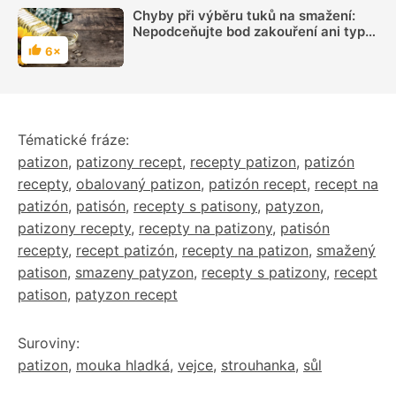
Chyby při výběru tuků na smažení:
Nepodceňujte bod zakouření ani typ
tuku
6×
Hodnocení
Tématické fráze:
patizon
,
patizony recept
,
recepty patizon
,
patizón
recepty
,
obalovaný patizon
,
patizón recept
,
recept na
patizón
,
patisón
,
recepty s patisony
,
patyzon
,
patizony recepty
,
recepty na patizony
,
patisón
recepty
,
recept patizón
,
recepty na patizon
,
smažený
patison
,
smazeny patyzon
,
recepty s patizony
,
recept
patison
,
patyzon recept
Suroviny:
patizon
,
mouka hladká
,
vejce
,
strouhanka
,
sůl