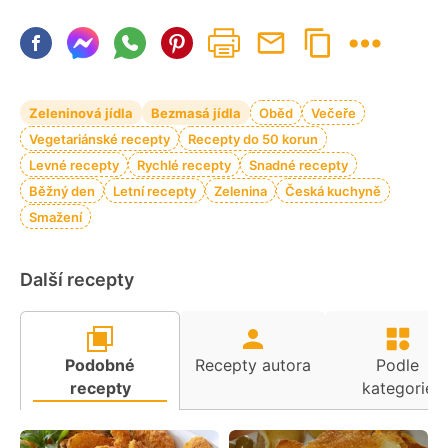
Zeleninová jídla
Bezmasá jídla
Oběd
Večeře
Vegetariánské recepty
Recepty do 50 korun
Levné recepty
Rychlé recepty
Snadné recepty
Běžný den
Letní recepty
Zelenina
Česká kuchyně
Smažení
Další recepty
Podobné
Recepty autora
Podle
recepty
kategorie