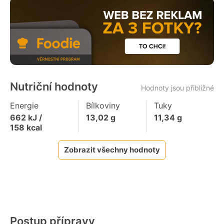
Nutriční hodnoty
Hodnoty jsou přibližné
Energie
Bílkoviny
Tuky
662
kJ /
13,02
g
11,34
g
158
kcal
Zobrazit všechny hodnoty
Postup přípravy