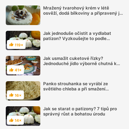
Mražený tvarohový krém v létě
osvěží, dodá bílkoviny a připravený je
během chvilky
Jak jednoduše očistit a vydlabat
patizon? Vyzkoušejte to podle
videonávodu
119×
Hodnocení
Jak usmažit cuketové řízky?
Jednoduché jídlo výborně chutná k
novým bramborám a zeleninovému
41×
Hodnocení
salátu
Panko strouhanka se vyrábí ze
světlého chleba a při smažení
absorbuje méně tuku
16×
Hodnocení
Jak se starat o patizony? 7 tipů pro
správný růst a bohatou úrodu
14×
Hodnocení