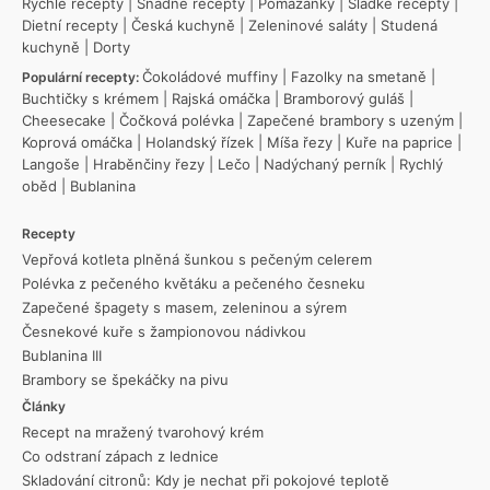
Rychlé recepty
|
Snadné recepty
|
Pomazánky
|
Sladké recepty
|
Dietní recepty
|
Česká kuchyně
|
Zeleninové saláty
|
Studená
kuchyně
|
Dorty
Čokoládové muffiny
|
Fazolky na smetaně
|
Populární recepty:
Buchtičky s krémem
|
Rajská omáčka
|
Bramborový guláš
|
Cheesecake
|
Čočková polévka
|
Zapečené brambory s uzeným
|
Koprová omáčka
|
Holandský řízek
|
Míša řezy
|
Kuře na paprice
|
Langoše
|
Hraběnčiny řezy
|
Lečo
|
Nadýchaný perník
|
Rychlý
oběd
|
Bublanina
Recepty
Vepřová kotleta plněná šunkou s pečeným celerem
Polévka z pečeného květáku a pečeného česneku
Zapečené špagety s masem, zeleninou a sýrem
Česnekové kuře s žampionovou nádivkou
Bublanina III
Brambory se špekáčky na pivu
Články
Recept na mražený tvarohový krém
Co odstraní zápach z lednice
Skladování citronů: Kdy je nechat při pokojové teplotě