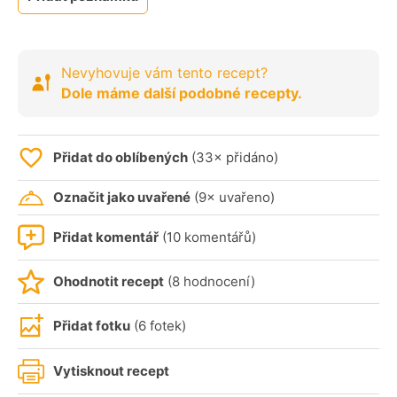
Nevyhovuje vám tento recept?
Dole máme další podobné recepty.
Přidat do oblíbených
(33× přidáno)
Označit jako uvařené
(9× uvařeno)
Přidat komentář
(10 komentářů)
Ohodnotit recept
(8 hodnocení)
Přidat fotku
(6 fotek)
Vytisknout recept