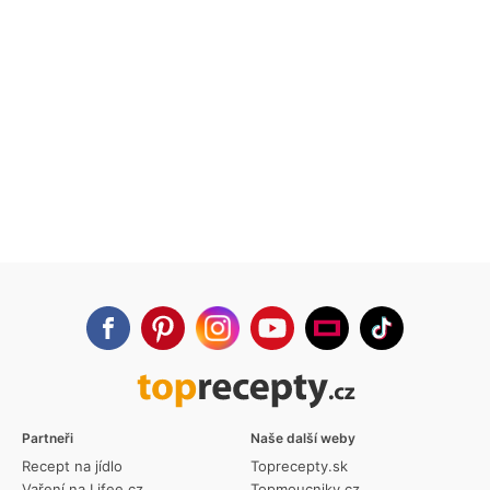
Partneři
Naše další weby
Recept na jídlo
Toprecepty.sk
Vaření na Lifee.cz
Topmoucniky.cz