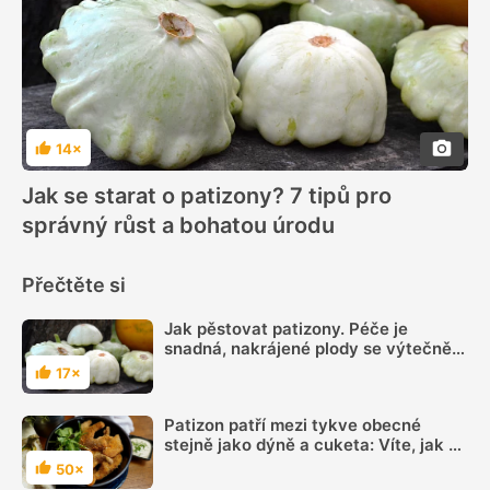
14×
Hodnocení
Jak se starat o patizony? 7 tipů pro
správný růst a bohatou úrodu
Přečtěte si
Jak pěstovat patizony. Péče je
snadná, nakrájené plody se výtečně
hodí na smažení
17×
Hodnocení
Patizon patří mezi tykve obecné
stejně jako dýně a cuketa: Víte, jak ho
zpracovat?
50×
Hodnocení