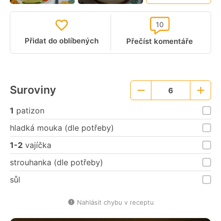
10
Přidat do oblíbených
Přečíst komentáře
Suroviny
6
Menší
Větší
porce
porce
1
patizon
hladká mouka (dle potřeby)
1-2
vajíčka
strouhanka (dle potřeby)
sůl
Nahlásit chybu v receptu