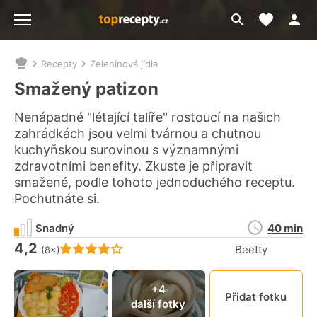
Moje akt
Přejít
Menu
na
vyhledávání
Recepty
Zeleninová jídla
Nacházíte
se
Smažený patizon
zde:
Nenápadné "létající talíře" rostoucí na našich
zahrádkách jsou velmi tvárnou a chutnou
kuchyňskou surovinou s významnými
zdravotními benefity. Zkuste je připravit
smažené, podle tohoto jednoduchého receptu.
Pochutnáte si.
Doba
Snadný
40 min
přípravy
4,2
Hodnocení receptu je
Beetty
(8×)
Připn
+4
Přidat fotku
další fotky
video