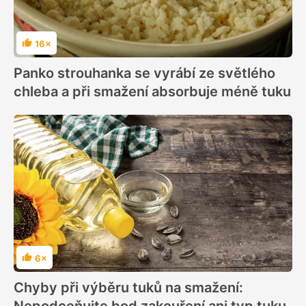
16×
Hodnocení
Panko strouhanka se vyrábí ze světlého
chleba a při smažení absorbuje méně tuku
6×
Hodnocení
Chyby při výběru tuků na smažení:
Nepodceňujte bod zakouření ani typ tuku