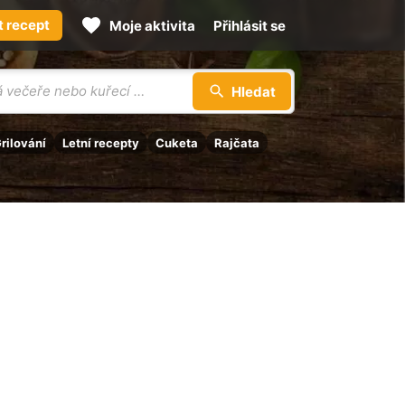
t recept
Moje aktivita
Přihlásit se
Hledat
rilování
Letní recepty
Cuketa
Rajčata