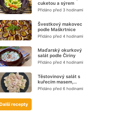
cuketou a sýrem
Přidáno před 3 hodinami
Švestkový makovec
podle Maškrtnice
Přidáno před 4 hodinami
Maďarský okurkový
salát podle Čiriny
Přidáno před 4 hodinami
Těstovinový salát s
kuřecím masem,
zeleninou a
Přidáno před 6 hodinami
dresinkem
Další recepty