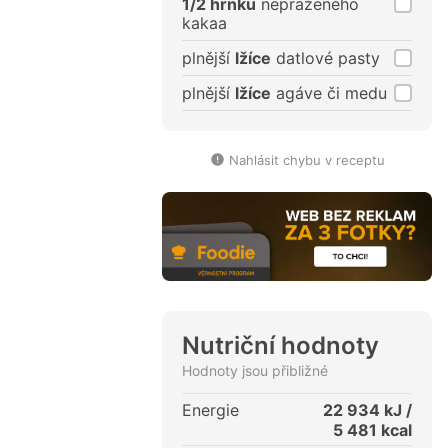
1/2 hrnku
nepraženého
kakaa
plnější
lžíce
datlové pasty
plnější
lžíce
agáve či medu
Nahlásit chybu v receptu
Nutriční hodnoty
Hodnoty jsou přibližné
Energie
22 934
kJ /
5 481
kcal