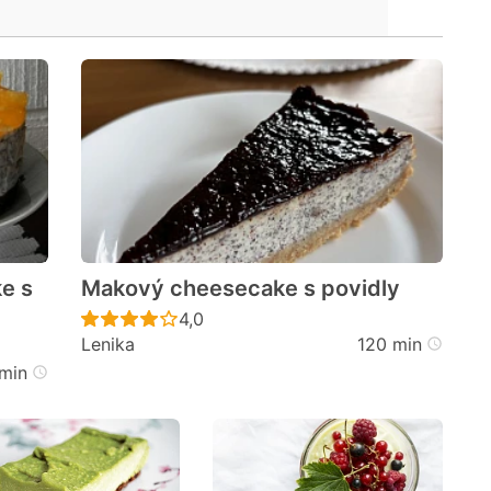
e s
Makový cheesecake s povidly
Recept ještě nebyl hodnocen
4,0
Lenika
120 min
cen
min