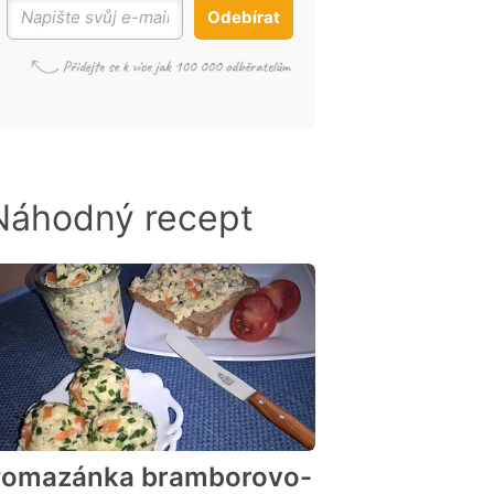
Odebírat
Náhodný recept
Pomazánka bramborovo-