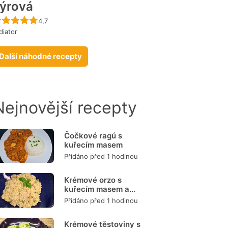
ýrová
Recept ještě nebyl hodnocen
4,7
diator
Další náhodné recepty
Nejnovější recepty
Čočkové ragú s
kuřecím masem
Přidáno před 1 hodinou
Krémové orzo s
kuřecím masem a
zeleninou
Přidáno před 1 hodinou
Krémové těstoviny s