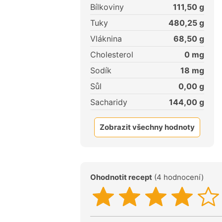
Bílkoviny
111,50
g
Tuky
480,25
g
Vláknina
68,50
g
Cholesterol
0
mg
Sodík
18
mg
Sůl
0,00
g
Sacharidy
144,00
g
Zobrazit všechny hodnoty
Ohodnotit recept
(4 hodnocení)