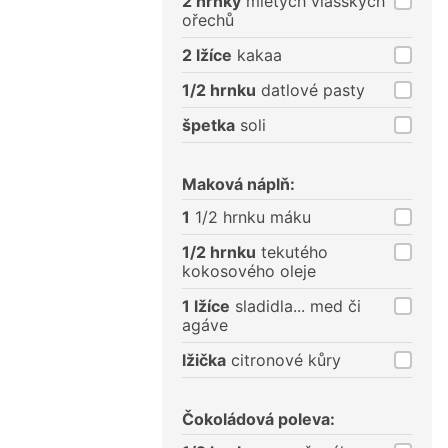
2 hrnky
mletých vlašských
ořechů
2 lžíce
kakaa
1/2 hrnku
datlové pasty
špetka
soli
Maková náplň:
1
1/2 hrnku máku
1/2 hrnku
tekutého
kokosového oleje
1 lžíce
sladidla... med či
agáve
lžička
citronové kůry
Čokoládová poleva: