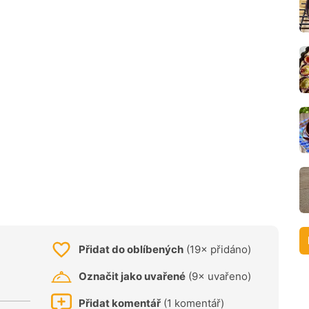
Přidat do oblíbených
(19× přidáno)
Označit jako uvařené
(9× uvařeno)
Přidat komentář
(1 komentář)