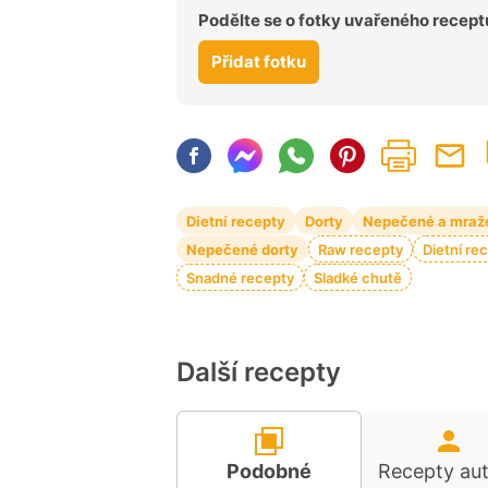
Podělte se o fotky uvařeného recept
Přidat fotku
Dietní recepty
Dorty
Nepečené a mraž
Nepečené dorty
Raw recepty
Dietní re
Snadné recepty
Sladké chutě
Další recepty
Podobné
Recepty au