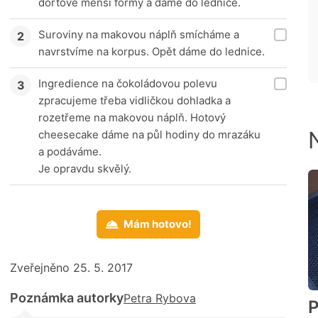
dortové menší formy a dáme do lednice.
Suroviny na makovou náplň smícháme a
navrstvíme na korpus. Opět dáme do lednice.
Ingredience na čokoládovou polevu
zpracujeme třeba vidličkou dohladka a
rozetřeme na makovou náplň. Hotový
cheesecake dáme na půl hodiny do mrazáku
a podáváme.
Je opravdu skvělý.
Mám hotovo!
Zveřejněno 25. 5. 2017
Poznámka autorky
Petra Rybova