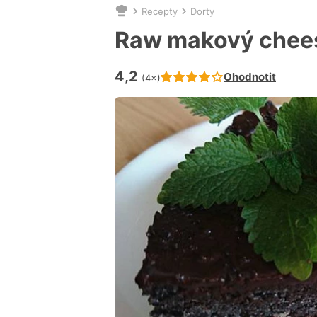
Recepty
Dorty
Nacházíte
se
Raw makový chee
zde:
4,2
Hodnocení receptu je
Ohodnotit
(4×)