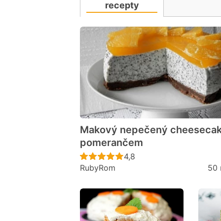
recepty
Makový nepečený cheesecak
pomerančem
Recept ještě nebyl hodno
4,8
RubyRom
50 