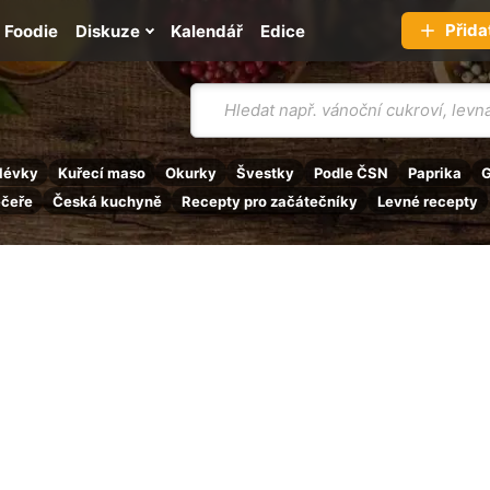
Přida
Foodie
Diskuze
Kalendář
Edice
Vyhledávání
lévky
Kuřecí maso
Okurky
Švestky
Podle ČSN
Paprika
G
ečeře
Česká kuchyně
Recepty pro začátečníky
Levné recepty