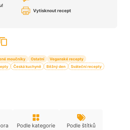
u!
Vytisknout recept
ené moučníky
Ostatní
Veganské recepty
cepty
Česká kuchyně
Běžný den
Sváteční recepty
tora
Podle kategorie
Podle štítků