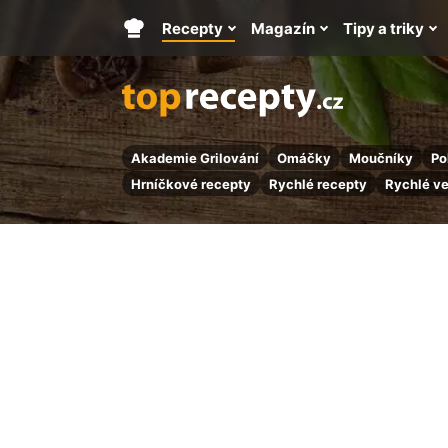
Recepty
Magazín
Tipy a triky
Hlavní
stránka
Akademie Grilování
Omáčky
Moučníky
Po
Hrníčkové recepty
Rychlé recepty
Rychlé v