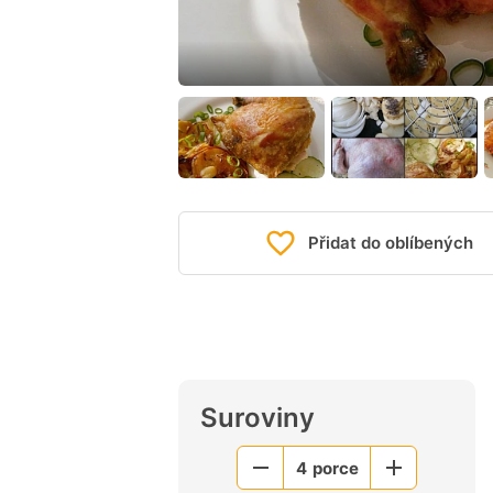
Přidat do oblíbených
Suroviny
4
porce
Menší
Větší