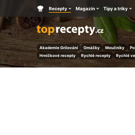
Recepty
Magazín
Tipy a triky
Hlavní
stránka
Akademie Grilování
Omáčky
Moučníky
Po
Hrníčkové recepty
Rychlé recepty
Rychlé v