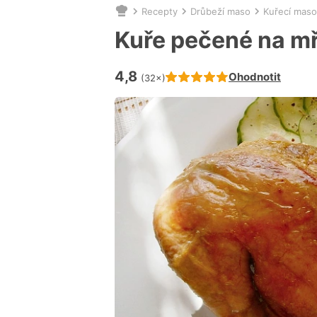
Recepty
Drůbeží maso
Kuřecí maso
Nacházíte
se
Kuře pečené na m
zde:
4,8
Hodnocení receptu je
Ohodnotit
(32×)