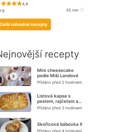
Recept ještě nebyl hodnocen
4,8
a.g
55 min
Další náhodné recepty
Nejnovější recepty
Mini cheesecake
podle Míši Landové
Přidáno před 2 hodinami
Listová kapsa s
pestem, rajčetem a
mozzarellou
Přidáno před 3 hodinami
Skořicová bábovka II
Přidáno před 4 hodinami