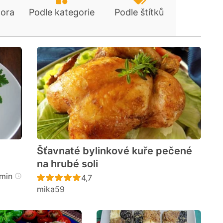
tora
Podle kategorie
Podle štítků
Šťavnaté bylinkové kuře pečené
na hrubé soli
cen
min
Recept ještě nebyl hodnocen
4,7
mika59