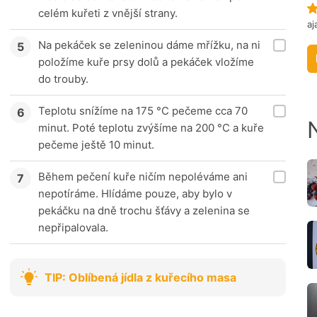
celém kuřeti z vnější strany.
aj
Na pekáček se zeleninou dáme mřížku, na ni
položíme kuře prsy dolů a pekáček vložíme
do trouby.
Teplotu snížíme na 175 °C pečeme cca 70
minut. Poté teplotu zvýšíme na 200 °C a kuře
pečeme ještě 10 minut.
Během pečení kuře ničím nepoléváme ani
nepotíráme. Hlídáme pouze, aby bylo v
pekáčku na dně trochu šťávy a zelenina se
nepřipalovala.
TIP: Oblíbená jídla z kuřecího masa