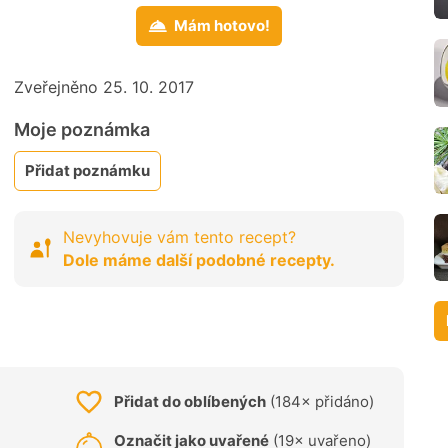
Mám hotovo!
Zveřejněno 25. 10. 2017
Moje poznámka
Přidat poznámku
Nevyhovuje vám tento recept?
Dole máme další podobné recepty.
Přidat do oblíbených
(184× přidáno)
Označit jako uvařené
(19× uvařeno)