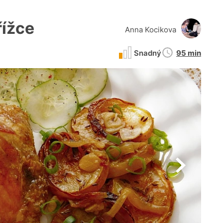
řížce
Anna Kocikova
Doba
Snadný
95 min
přípravy