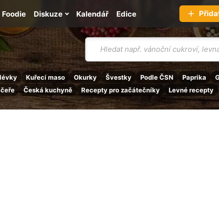
Přida
Foodie
Diskuze
Kalendář
Edice
Vyhledávání
lévky
Kuřecí maso
Okurky
Švestky
Podle ČSN
Paprika
G
ečeře
Česká kuchyně
Recepty pro začátečníky
Levné recepty