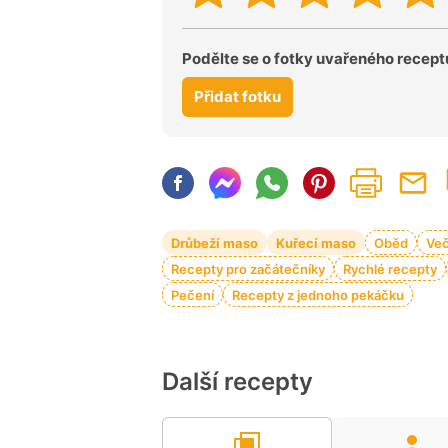
Podělte se o fotky uvařeného recept
Přidat fotku
Drůbeží maso
Kuřecí maso
Oběd
Ve
Recepty pro začátečníky
Rychlé recepty
Pečení
Recepty z jednoho pekáčku
Další recepty