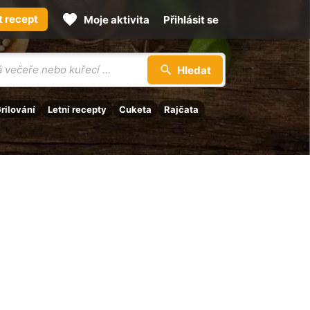
t recept
Moje aktivita
Přihlásit se
Hledat
rilování
Letní recepty
Cuketa
Rajčata