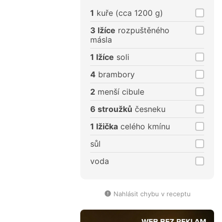
porce
porce
1
kuře (cca 1200 g)
3 lžíce
rozpuštěného
másla
1 lžíce
soli
4
brambory
2
menší cibule
6 stroužků
česneku
1 lžička
celého kmínu
sůl
voda
Nahlásit chybu v receptu