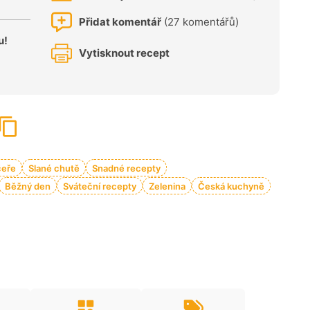
Přidat komentář
(27 komentářů)
u!
Vytisknout recept
čeře
Slané chutě
Snadné recepty
Běžný den
Sváteční recepty
Zelenina
Česká kuchyně