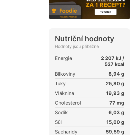
Nutriční hodnoty
Hodnoty jsou přibližné
Energie
2 207
kJ /
527
kcal
Bílkoviny
8,94
g
Tuky
25,80
g
Vláknina
19,93
g
Cholesterol
77
mg
Sodík
6,03
g
Sůl
15,00
g
Sacharidy
59,59
g