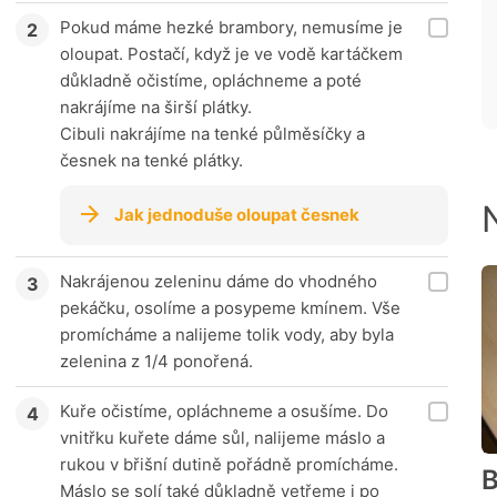
Pokud máme hezké brambory, nemusíme je
oloupat. Postačí, když je ve vodě kartáčkem
důkladně očistíme, opláchneme a poté
nakrájíme na širší plátky.
Cibuli nakrájíme na tenké půlměsíčky a
česnek na tenké plátky.
Jak jednoduše oloupat česnek
Nakrájenou zeleninu dáme do vhodného
pekáčku, osolíme a posypeme kmínem. Vše
promícháme a nalijeme tolik vody, aby byla
zelenina z 1/4 ponořená.
Kuře očistíme, opláchneme a osušíme. Do
vnitřku kuřete dáme sůl, nalijeme máslo a
rukou v břišní dutině pořádně promícháme.
B
Máslo se solí také důkladně vetřeme i po