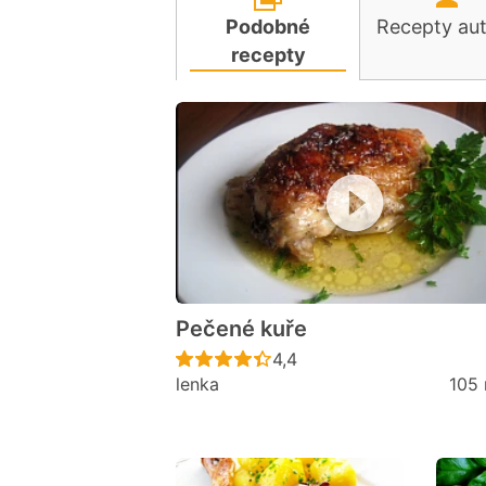
Podobné
Recepty au
recepty
Pečené kuře
Recept ještě nebyl hodno
4,4
lenka
105 