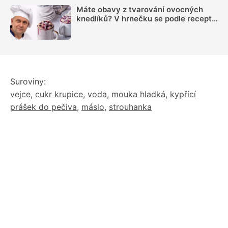
Máte obavy z tvarování ovocných
knedlíků? V hrnečku se podle receptu
knedlíkového mistra vždy povedou
Suroviny:
vejce
,
cukr krupice
,
voda
,
mouka hladká
,
kypřící
prášek do pečiva
,
máslo
,
strouhanka