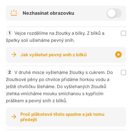
Nezhasínat obrazovku
Vejce rozdělíme na žloutky a bílky. Z bílků a
špetky soli ušleháme pevný sníh.
Jak vyšlehat pevný sníh z bílků
V druhé misce vyšleháme žloutky s cukrem. Do
žloutkové pěny po chvilce přidáme horkou vodu a
ještě chviličku šleháme. Do vyšlehaných žloutků
zlehka vmícháme mouku smíchanou s kypřicím
práškem a pevný sníh z bílků.
Proč piškotové těsto spadne a jak tomu
předejít