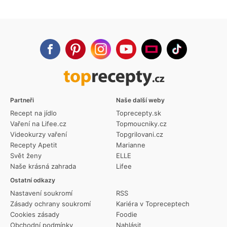
Partneři
Naše další weby
Recept na jídlo
Toprecepty.sk
Vaření na Lifee.cz
Topmoucniky.cz
Videokurzy vaření
Topgrilovani.cz
Recepty Apetit
Marianne
Svět ženy
ELLE
Naše krásná zahrada
Lifee
Ostatní odkazy
Nastavení soukromí
RSS
Zásady ochrany soukromí
Kariéra v Topreceptech
Cookies zásady
Foodie
Obchodní podmínky
Nahlásit