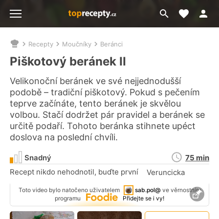
Moje akt
Přejít
Menu
na
vyhledávání
Recepty
Moučníky
Beránci
Nacházíte
se
Piškotový beránek II
zde:
Velikonoční beránek ve své nejjednodušší
podobě – tradiční piškotový. Pokud s pečením
teprve začínáte, tento beránek je skvělou
volbou. Stačí dodržet pár pravidel a beránek se
určitě podaří. Tohoto beránka stihnete upéct
doslova na poslední chvíli.
Doba
Snadný
75 min
přípravy
Recept nikdo nehodnotil, buďte první
Veruncicka
Toto video bylo natočeno uživatelem
sab.pol@
ve věrnostním
Připn
programu
Přidejte se i vy!
video