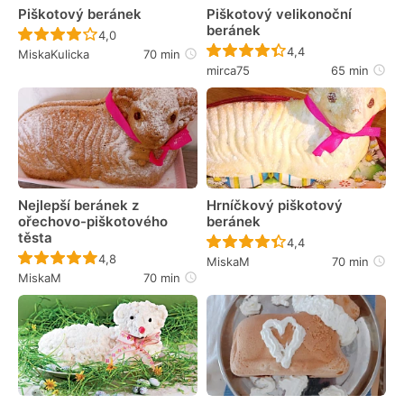
Piškotový beránek
Piškotový velikonoční
beránek
Recept ještě nebyl hodnocen
4,0
Recept ještě nebyl 
4,4
MiskaKulicka
70 min
mirca75
65 min
Nejlepší beránek z
Hrníčkový piškotový
ořechovo-piškotového
beránek
těsta
Recept ještě nebyl 
4,4
Recept ještě nebyl hodnocen
4,8
MiskaM
70 min
MiskaM
70 min