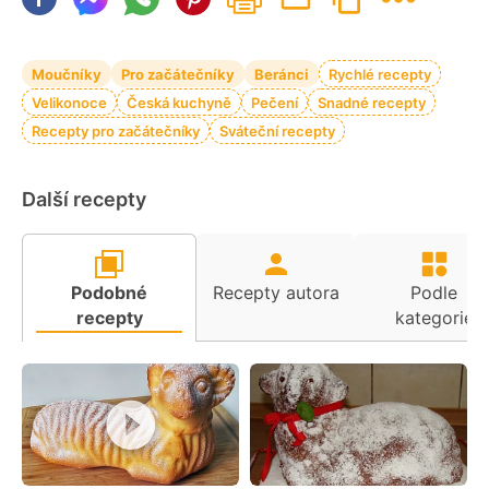
Moučníky
Pro začátečníky
Beránci
Rychlé recepty
Velikonoce
Česká kuchyně
Pečení
Snadné recepty
Recepty pro začátečníky
Sváteční recepty
Další recepty
Podobné
Recepty autora
Podle
recepty
kategorie