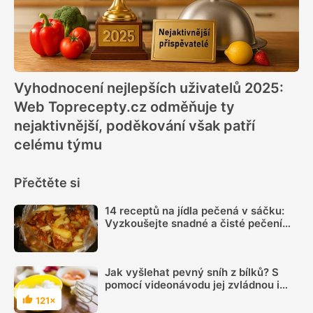
Vyhodnocení nejlepších uživatelů 2025:
Web Toprecepty.cz odměňuje ty
nejaktivnější, poděkování však patří
celému týmu
Přečtěte si
14 receptů na jídla pečená v sáčku:
Vyzkoušejte snadné a čisté pečení
plné chuti
Jak vyšlehat pevný sníh z bílků? S
pomocí videonávodu jej zvládnou i
začátečníci
121×
Hodnocení