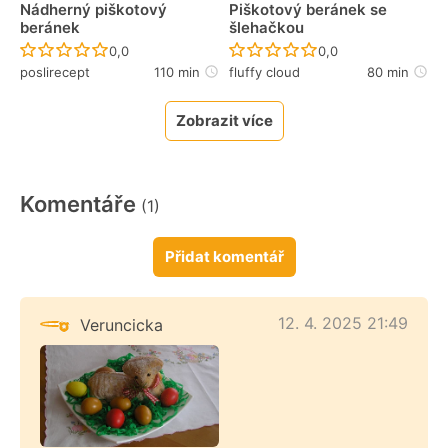
Nádherný piškotový
Piškotový beránek se
beránek
šlehačkou
Recept ještě nebyl hodnocen
Recept ještě nebyl 
0,0
0,0
poslirecept
110 min
fluffy cloud
80 min
Zobrazit více
Komentáře
(1)
Přidat komentář
12. 4. 2025 21:49
Veruncicka