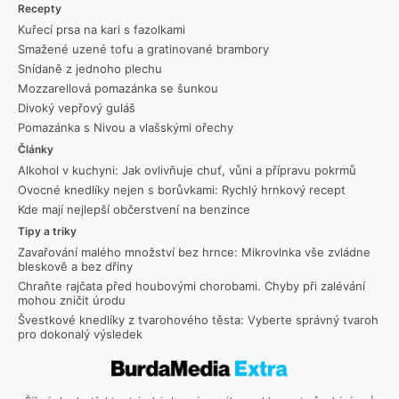
Recepty
Kuřecí prsa na kari s fazolkami
Smažené uzené tofu a gratinované brambory
Snídaně z jednoho plechu
Mozzarellová pomazánka se šunkou
Divoký vepřový guláš
Pomazánka s Nivou a vlašskými ořechy
Články
Alkohol v kuchyni: Jak ovlivňuje chuť, vůni a přípravu pokrmů
Ovocné knedlíky nejen s borůvkami: Rychlý hrnkový recept
Kde mají nejlepší občerstvení na benzince
Tipy a triky
Zavařování malého množství bez hrnce: Mikrovlnka vše zvládne
bleskově a bez dřiny
Chraňte rajčata před houbovými chorobami. Chyby při zalévání
mohou zničit úrodu
Švestkové knedlíky z tvarohového těsta: Vyberte správný tvaroh
pro dokonalý výsledek