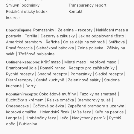
Smluvní podmínky
Transparency report
Redakční etický kodex
Kontakt
Inzerce
Pomazánky
|
Zelenina – recepty
|
Nakládání masa a
Doporučujeme:
potravin
|
Tortilla
|
Dezerty a zákusky
|
Jak na odpalované těsto
|
Americké brambory
|
Řeřicha
|
Co se děje na zahradě
|
Svíčková
|
Pravá focaccia
|
Šlehačková bábovka
|
Zelná polévka
|
Zálivky na
salát
|
Třešňová bublanina
Krůtí maso
|
Mleté maso
|
Vepřové maso
|
Oblíbené kategorie:
Bramborová jídla
|
Pomalý hrnec
|
Recepty pro začátečníky
|
Rychlé recepty
|
Snadné recepty
|
Pomazánky
|
Sladké recepty
|
Dietní recepty
|
Česká kuchyně
|
Zeleninové saláty
|
Studená
kuchyně
|
Dorty
Čokoládové muffiny
|
Fazolky na smetaně
|
Populární recepty:
Buchtičky s krémem
|
Rajská omáčka
|
Bramborový guláš
|
Cheesecake
|
Čočková polévka
|
Zapečené brambory s uzeným
|
Koprová omáčka
|
Holandský řízek
|
Míša řezy
|
Kuře na paprice
|
Langoše
|
Hraběnčiny řezy
|
Lečo
|
Nadýchaný perník
|
Rychlý
oběd
|
Bublanina