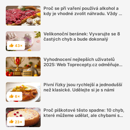
Proč se při vaření používá alkohol a
kdy je vhodné zvolit náhradu. Vždy se
totiž neodpaří
Velikonoční beránek: Vyvarujte se 8
častých chyb a bude dokonalý
43×
Hodnocení
Vyhodnocení nejlepších uživatelů
2025: Web Toprecepty.cz odměňuje
ty nejaktivnější, poděkování však
patří celému týmu
Pivní řízky jsou rychlejší a jednodušší
než klasické. Udělejte si je s námi
6×
Hodnocení
Proč piškotové těsto spadne: 10 chyb,
které můžeme udělat, ale chybami se
člověk učí
23×
Hodnocení