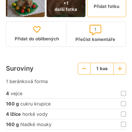
+1
Přidat fotku
další fotka
1
Přidat do oblíbených
Přečíst komentáře
Suroviny
1
kus
Menší
Větší
porce
porce
1 beránková forma
4
vejce
160 g
cukru krupice
4 lžíce
horké vody
160 g
hladké mouky