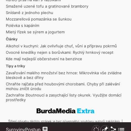
Smažené uzené tofu a gratinované brambory
Snídaně z jednoho plechu
Mozzarellová pomazánka se šunkou
Polévka s kapáním
Mletý řízek se sýrem a jogurtem
Články
Alkohol v kuchyni: Jak ovlivňuje chuť, vůni a přípravu pokrmů
Ovocné knedlíky nejen s borůvkami: Rychlý hrnkový recept
Kde mají nejlepší občerstvení na benzince
Tipy a triky
Zavařování malého množství bez hrnce: Mikrovlnka vše zvládne
bleskově a bez dřiny
Chraňte rajčata před houbovými chorobami. Chyby při zalévání
mohou zničit úrodu
Zachraňte žloutnoucí a zasychající listy okurek. Využijte domácí
prostředky
Šíření obsahu těchto stránek je bez písemného souhlasu autorů zakázáno. |
Copyright © 2026 Toprecepty.cz
Sdílet
Zobraz
Suroviny
Postup