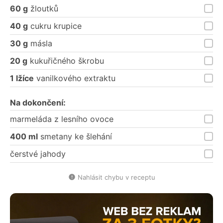
60 g
žloutků
40 g
cukru krupice
30 g
másla
20 g
kukuřičného škrobu
1 lžíce
vanilkového extraktu
Na dokončení:
marmeláda z lesního ovoce
400 ml
smetany ke šlehání
čerstvé jahody
Nahlásit chybu v receptu