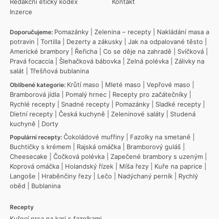
Redakční etický kodex
Kontakt
Inzerce
Pomazánky
|
Zelenina – recepty
|
Nakládání masa a
Doporučujeme:
potravin
|
Tortilla
|
Dezerty a zákusky
|
Jak na odpalované těsto
|
Americké brambory
|
Řeřicha
|
Co se děje na zahradě
|
Svíčková
|
Pravá focaccia
|
Šlehačková bábovka
|
Zelná polévka
|
Zálivky na
salát
|
Třešňová bublanina
Krůtí maso
|
Mleté maso
|
Vepřové maso
|
Oblíbené kategorie:
Bramborová jídla
|
Pomalý hrnec
|
Recepty pro začátečníky
|
Rychlé recepty
|
Snadné recepty
|
Pomazánky
|
Sladké recepty
|
Dietní recepty
|
Česká kuchyně
|
Zeleninové saláty
|
Studená
kuchyně
|
Dorty
Čokoládové muffiny
|
Fazolky na smetaně
|
Populární recepty:
Buchtičky s krémem
|
Rajská omáčka
|
Bramborový guláš
|
Cheesecake
|
Čočková polévka
|
Zapečené brambory s uzeným
|
Koprová omáčka
|
Holandský řízek
|
Míša řezy
|
Kuře na paprice
|
Langoše
|
Hraběnčiny řezy
|
Lečo
|
Nadýchaný perník
|
Rychlý
oběd
|
Bublanina
Recepty
Kuřecí prsa na kari s fazolkami