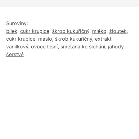
Suroviny:
bílek
,
cukr krupice
,
škrob kukuřičný
,
mléko
,
žloutek
,
cukr krupice
,
máslo
,
škrob kukuřičný
,
extrakt
vanilkový
,
ovoce lesní
,
smetana ke šlehání
,
jahody
čerstvé