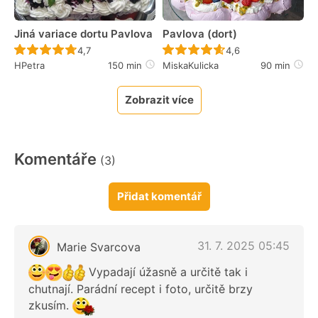
Jiná variace dortu Pavlova
Pavlova (dort)
Recept ještě nebyl hodnocen
Recept ještě nebyl 
4,7
4,6
HPetra
150 min
MiskaKulicka
90 min
Zobrazit více
Komentáře
(3)
Přidat komentář
31. 7. 2025 05:45
Marie Svarcova
Vypadají úžasně a určitě tak i
chutnají. Parádní recept i foto, určitě brzy
zkusím.