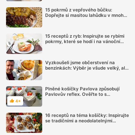
15 pokrmů z vepřového bůčku:
Dopřejte si masitou lahůdku v mnoha
podobách
15 receptů z ryb: Inspirujte se rybími
pokrmy, které se hodí i na vánoční
hostinu
Vyzkoušeli jsme občerstvení na
benzinkách: Výběr je všude velký, ale
sázka na sekanou za 69 Kč se
rozhodně vyplatí
Plněné košíčky Pavlova způsobují
Pavlovův reflex. Ověřte to s
videonávodem
4×
Hodnocení
16 receptů na téma košíčky: Inspirujte
se tradičními a neodolatelnými
recepty