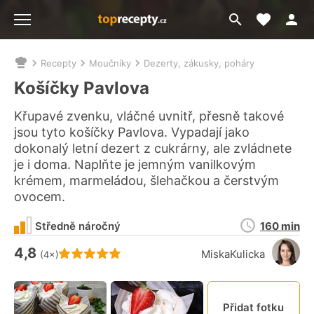
Moje akt
Přejít
Menu
na
vyhledávání
Recepty
Moučníky
Dezerty, zákusky, poháry
Nacházíte
se
Košíčky Pavlova
zde:
Křupavé zvenku, vláčné uvnitř, přesně takové
jsou tyto košíčky Pavlova. Vypadají jako
dokonalý letní dezert z cukrárny, ale zvládnete
je i doma. Naplňte je jemným vanilkovým
krémem, marmeládou, šlehačkou a čerstvým
ovocem.
Doba
Středně náročný
160 min
přípravy
4,8
Hodnocení receptu je
MiskaKulicka
(4×)
Připn
Přidat fotku