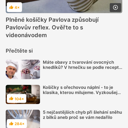
4×
Hodnocení
Plněné košíčky Pavlova způsobují
Pavlovův reflex. Ověřte to s
videonávodem
Přečtěte si
Máte obavy z tvarování ovocných
knedlíků? V hrnečku se podle receptu
knedlíkového mistra vždy povedou
Košíčky s ořechovou náplní - to je
klasika, kterou milujeme. Vyzkoušejte
je podle spolehlivého receptu a určitě
104×
Hodnocení
se povedou
5 nejčastějších chyb při šlehání sněhu
z bílků aneb proč se vám nedařilo
284×
Hodnocení