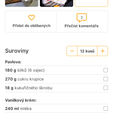
video
3
Přidat do oblíbených
Přečíst komentáře
Suroviny
12
kusů
Menší
Větší
porce
porce
Pavlova:
180 g
bílků (6 vajec)
270 g
cukru krupice
18 g
kukuřičného škrobu
Vanilkový krém:
240 ml
mléka