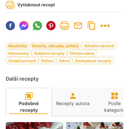
Vytisknout recept
Moučníky
Dezerty, zákusky, poháry
Středně náročné
Narozeniny
Sváteční recepty
Dětská oslava
Česká kuchyně
Pečení
Vaření
Bezlepkové recepty
Další recepty
Podobné
Recepty autora
Podle
recepty
kategorie