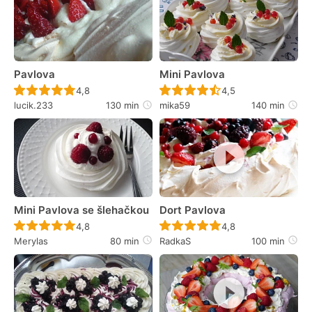
Pavlova
Mini Pavlova
Recept ještě nebyl hodnocen
Recept ještě nebyl 
4,8
4,5
lucik.233
130 min
mika59
140 min
Mini Pavlova se šlehačkou
Dort Pavlova
Recept ještě nebyl hodnocen
Recept ještě nebyl 
4,8
4,8
Merylas
80 min
RadkaS
100 min