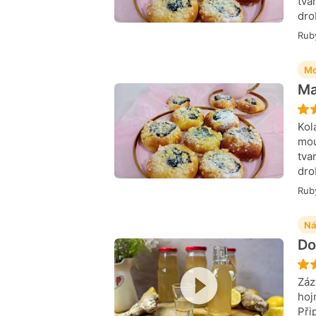
tva
dro
Rub
Mo
Ma
Kol
mou
tva
dro
Rub
Ná
Do
Záz
hoj
Při