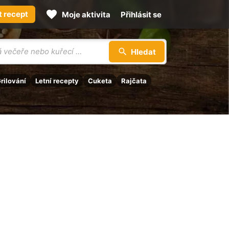
t recept
Moje aktivita
Přihlásit se
Hledat
rilování
Letní recepty
Cuketa
Rajčata