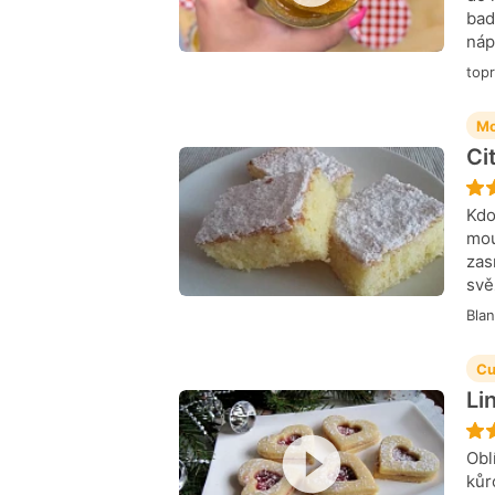
bad
náp
top
Mo
Ci
Kdo
mou
zas
svě
Bla
Cu
Li
Obl
kůr