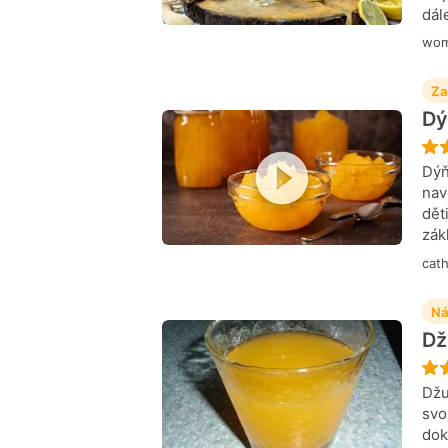
dál
wo
Za
Dý
Dýň
nav
dět
zák
cat
Ná
Dž
Džu
svo
dok