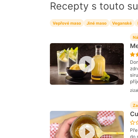
Recepty s touto s
Vepřové maso
Jiné maso
Veganské
Ná
Me
Dom
zdr
sir
pří
ziza
Za
Cu
Pře
do 