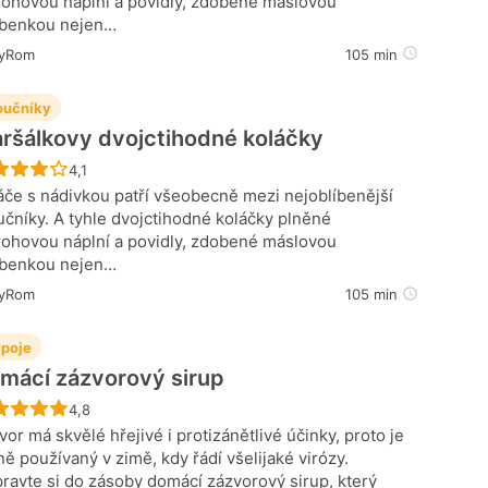
rohovou náplní a povidly, zdobené máslovou
benkou nejen…
yRom
105 min
učníky
ršálkovy dvojctihodné koláčky
Recept ještě nebyl hodnocen
4,1
áče s nádivkou patří všeobecně mezi nejoblíbenější
čníky. A tyhle dvojctihodné koláčky plněné
rohovou náplní a povidly, zdobené máslovou
benkou nejen…
yRom
105 min
poje
mácí zázvorový sirup
Recept ještě nebyl hodnocen
4,8
vor má skvělé hřejivé i protizánětlivé účinky, proto je
ně používaný v zimě, kdy řádí všelijaké virózy.
pravte si do zásoby domácí zázvorový sirup, který