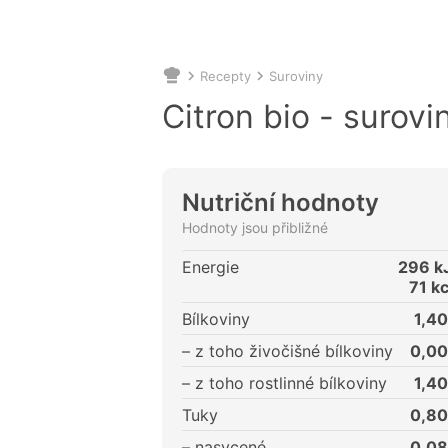
Recepty
Suroviny
Nacházíte
se
Citron bio - surovi
zde:
Nutriční hodnoty
Hodnoty jsou přibližné
Energie
296
kJ
71
kc
Bílkoviny
1,40
– z toho živočišné bílkoviny
0,00
– z toho rostlinné bílkoviny
1,40
Tuky
0,80
– nasycené
0,08