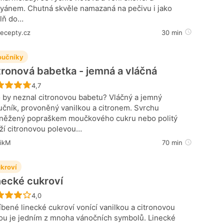
yánem. Chutná skvěle namazaná na pečivu i jako
lň do…
recepty.cz
30 min
učníky
tronová babetka - jemná a vláčná
Recept ještě nebyl hodnocen
4,7
 by neznal citronovou babetu? Vláčný a jemný
čník, provoněný vanilkou a citronem. Svrchu
něžený popraškem moučkového cukru nebo politý
ží citronovou polevou…
nikM
70 min
kroví
necké cukroví
Recept ještě nebyl hodnocen
4,0
íbené linecké cukroví vonící vanilkou a citronovou
ou je jedním z mnoha vánočních symbolů. Linecké