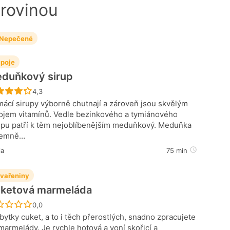
urovinou
Nepečené
poje
duňkový sirup
Recept ještě nebyl hodnocen
4,3
ácí sirupy výborně chutnají a zároveň jsou skvělým
ojem vitamínů. Vedle bezinkového a tymiánového
upu patří k těm nejoblíbenějším meduňkový. Meduňka
jemně…
la
75 min
vařeniny
ketová marmeláda
Recept ještě nebyl hodnocen
0,0
bytky cuket, a to i těch přerostlých, snadno zpracujete
marmelády. Je rychle hotová a voní skořicí a