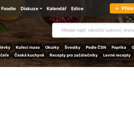
Přida
Foodie
Diskuze
Kalendář
Edice
Vyhledávání
lévky
Kuřecí maso
Okurky
Švestky
Podle ČSN
Paprika
G
ečeře
Česká kuchyně
Recepty pro začátečníky
Levné recepty