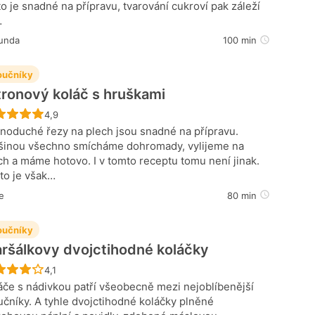
to je snadné na přípravu, tvarování cukroví pak záleží
…
unda
100 min
učníky
tronový koláč s hruškami
Recept ještě nebyl hodnocen
4,9
noduché řezy na plech jsou snadné na přípravu.
šinou všechno smícháme dohromady, vylijeme na
ch a máme hotovo. I v tomto receptu tomu není jinak.
to je však…
ne
80 min
učníky
ršálkovy dvojctihodné koláčky
Recept ještě nebyl hodnocen
4,1
áče s nádivkou patří všeobecně mezi nejoblíbenější
čníky. A tyhle dvojctihodné koláčky plněné