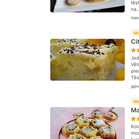
těs
na
mar
Mo
Ci
Jed
Vět
ple
Těs
jaji
Mo
Ma
Kol
mou