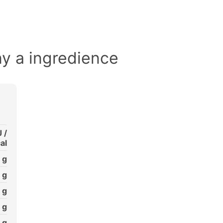
ny a ingredience
 /
al
g
g
g
g
g