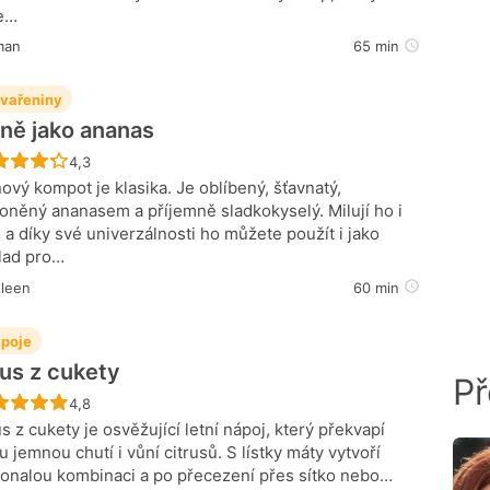
e…
man
65 min
vařeniny
ně jako ananas
Recept ještě nebyl hodnocen
4,3
ový kompot je klasika. Je oblíbený, šťavnatý,
oněný ananasem a příjemně sladkokyselý. Milují ho i
i a díky své univerzálnosti ho můžete použít i jako
lad pro…
hleen
60 min
poje
us z cukety
Př
Recept ještě nebyl hodnocen
4,8
s z cukety je osvěžující letní nápoj, který překvapí
u jemnou chutí i vůní citrusů. S lístky máty vytvoří
onalou kombinaci a po přecezení přes sítko nebo…