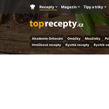
Recepty
Magazín
Tipy a triky
Hlavní
stránka
Akademie Grilování
Omáčky
Moučníky
Po
Hrníčkové recepty
Rychlé recepty
Rychlé v