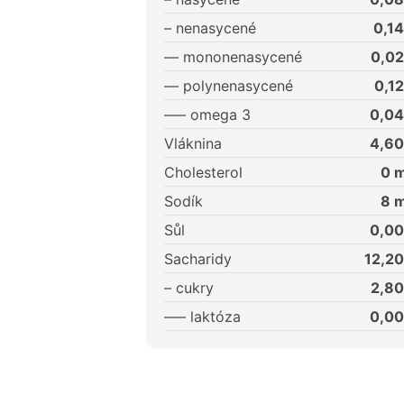
– nenasycené
0,14
–– mononenasycené
0,02
–– polynenasycené
0,12
––– omega 3
0,04
Vláknina
4,60
Cholesterol
0
m
Sodík
8
m
Sůl
0,00
Sacharidy
12,20
– cukry
2,80
––– laktóza
0,00