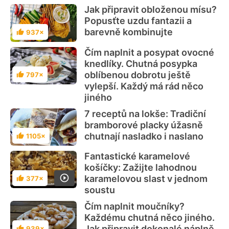
Jak připravit obloženou mísu?
Popusťte uzdu fantazii a
barevně kombinujte
937×
Hodnocení
Čím naplnit a posypat ovocné
knedlíky. Chutná posypka
oblíbenou dobrotu ještě
797×
Hodnocení
vylepší. Každý má rád něco
jiného
7 receptů na lokše: Tradiční
bramborové placky úžasně
chutnají nasladko i naslano
1105×
Hodnocení
Fantastické karamelové
košíčky: Zažijte lahodnou
karamelovou slast v jednom
377×
Hodnocení
soustu
Čím naplnit moučníky?
Každému chutná něco jiného.
Jak připravit dokonalé náplně,
939×