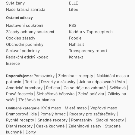
Svět ženy
ELLE
Naše krásná zahrada
Lifee
Ostatní odkazy
Nastavení soukromí
RSS
Zásady ochrany soukromí
Kariéra v Topreceptech
Cookies zásady
Foodie
Obchodní podmínky
Nahlásit
Smluvní podmínky
Transparency report
Redakční etický kodex
Kontakt
Inzerce
Pomazánky
|
Zelenina – recepty
|
Nakládání masa a
Doporučujeme:
potravin
|
Tortilla
|
Dezerty a zákusky
|
Jak na odpalované těsto
|
Americké brambory
|
Řeřicha
|
Co se děje na zahradě
|
Svíčková
|
Pravá focaccia
|
Šlehačková bábovka
|
Zelná polévka
|
Zálivky na
salát
|
Třešňová bublanina
Krůtí maso
|
Mleté maso
|
Vepřové maso
|
Oblíbené kategorie:
Bramborová jídla
|
Pomalý hrnec
|
Recepty pro začátečníky
|
Rychlé recepty
|
Snadné recepty
|
Pomazánky
|
Sladké recepty
|
Dietní recepty
|
Česká kuchyně
|
Zeleninové saláty
|
Studená
kuchyně
|
Dorty