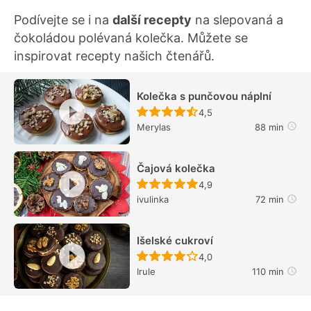
Podívejte se i na
další recepty
na slepovaná a
čokoládou polévaná kolečka. Můžete se
inspirovat recepty našich čtenářů.
Kolečka s punčovou náplní
Recept ještě nebyl hodn
4,5
Merylas
88 min
Čajová kolečka
Recept ještě nebyl hodn
4,9
ivulinka
72 min
Išelské cukroví
Recept ještě nebyl hodn
4,0
Irule
110 min