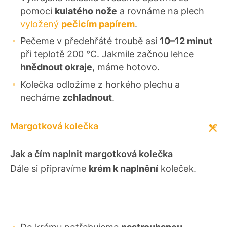
pomoci
kulatého nože
a rovnáme na plech
vyložený
pečicím papírem
.
Pečeme v předehřáté troubě asi
10–12 minut
při teplotě 200 °C. Jakmile začnou lehce
hnědnout okraje
, máme hotovo.
Kolečka odložíme z horkého plechu a
necháme
zchladnout
.
Margotková kolečka
Jak a čím naplnit margotková kolečka
Dále si připravíme
krém k naplnění
koleček.