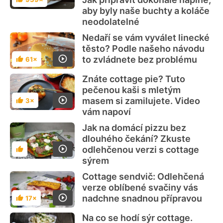
Hodnocení
aby byly naše buchty a koláče
neodolatelné
Nedaří se vám vyválet linecké
těsto? Podle našeho návodu
to zvládnete bez problému
61×
Hodnocení
Znáte cottage pie? Tuto
pečenou kaši s mletým
masem si zamilujete. Video
3×
Hodnocení
vám napoví
Jak na domácí pizzu bez
dlouhého čekání? Zkuste
odlehčenou verzi s cottage
Hodnocení
sýrem
Cottage sendvič: Odlehčená
verze oblíbené svačiny vás
nadchne snadnou přípravou
17×
Hodnocení
Na co se hodí sýr cottage.