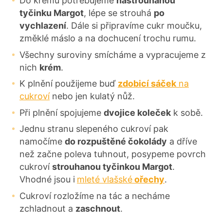
Do krému potřebujeme
nastrouhanou
tyčinku Margot
, lépe se strouhá
po
vychlazení
. Dále si připravíme cukr moučku,
změklé máslo a na dochucení trochu rumu.
Všechny suroviny smícháme a vypracujeme z
nich
krém
.
K plnění použijeme buď
zdobicí sáček
na
cukroví
nebo jen kulatý nůž.
Při plnění spojujeme
dvojice koleček
k sobě.
Jednu stranu slepeného cukroví pak
namočíme
do rozpuštěné čokolády
a dříve
než začne poleva tuhnout, posypeme povrch
cukroví
strouhanou tyčinkou Margot
.
Vhodné jsou i
mleté vlašské
ořechy
.
Cukroví rozložíme na tác a necháme
zchladnout a
zaschnout
.