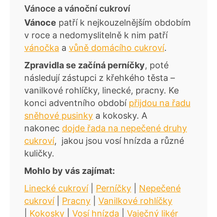
Vánoce a vánoční cukroví
Vánoce
patří k nejkouzelnějším obdobím
v roce a nedomyslitelně k nim patří
vánočka
a
vůně domácího cukroví
.
Zpravidla se začíná perníčky
, poté
následují zástupci z křehkého těsta –
vanilkové rohlíčky, linecké, pracny. Ke
konci adventního období
přijdou na řadu
sněhové pusinky
a kokosky. A
nakonec
dojde řada na nepečené druhy
cukroví
, jakou jsou vosí hnízda a různé
kuličky.
Mohlo by vás zajímat:
Linecké cukroví
|
Perníčky
|
Nepečené
cukroví
|
Pracny
|
Vanilkové rohlíčky
|
Kokosky
|
Vosí hnízda
|
Vaječný likér