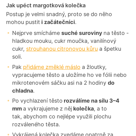
Jak upéct margotková kolečka
Postup je velmi snadný, proto se do něho
mohou pustit
i začátečníci
.
Nejprve smícháme
suché suroviny
na těsto -
hladkou mouku, cukr moučka, vanilínový
cukr,
strouhanou citronovou kůru
a špetku
soli.
Pak
přidáme změklé máslo
a žloutky,
vypracujeme těsto a uložíme ho ve fólii nebo
mikrotenovém sáčku asi na 2 hodiny
do
chladna
.
Po vychlazení těsto
rozválíme na sílu 3–4
mm
a vykrajujeme z něj
kolečka
, a to
tak, abychom co nejlépe využili plochu
rozváleného těsta.
Vykrájená kolečka zvedáme opatrně za