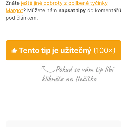
Znáte
ještě jiné dobroty z oblíbené tyčinky
Margot
? Můžete nám
napsat tipy
do komentářů
pod článkem.
Tento tip je užitečný
(100×)