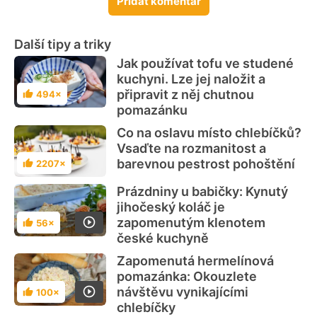
Přidat komentář
Další tipy a triky
Jak používat tofu ve studené
kuchyni. Lze jej naložit a
připravit z něj chutnou
494×
Hodnocení
pomazánku
Co na oslavu místo chlebíčků?
Vsaďte na rozmanitost a
barevnou pestrost pohoštění
2207×
Hodnocení
Prázdniny u babičky: Kynutý
jihočeský koláč je
zapomenutým klenotem
56×
Hodnocení
české kuchyně
Zapomenutá hermelínová
pomazánka: Okouzlete
návštěvu vynikajícími
100×
Hodnocení
chlebíčky