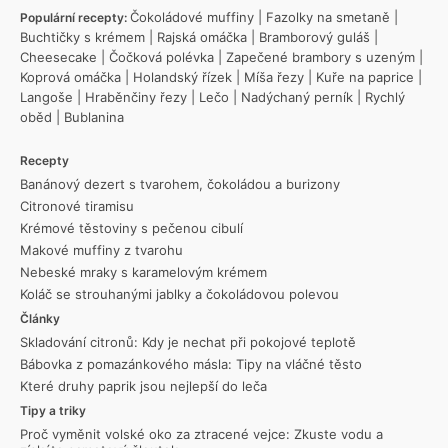
Čokoládové muffiny
|
Fazolky na smetaně
|
Populární recepty:
Buchtičky s krémem
|
Rajská omáčka
|
Bramborový guláš
|
Cheesecake
|
Čočková polévka
|
Zapečené brambory s uzeným
|
Koprová omáčka
|
Holandský řízek
|
Míša řezy
|
Kuře na paprice
|
Langoše
|
Hraběnčiny řezy
|
Lečo
|
Nadýchaný perník
|
Rychlý
oběd
|
Bublanina
Recepty
Banánový dezert s tvarohem, čokoládou a burizony
Citronové tiramisu
Krémové těstoviny s pečenou cibulí
Makové muffiny z tvarohu
Nebeské mraky s karamelovým krémem
Koláč se strouhanými jablky a čokoládovou polevou
Články
Skladování citronů: Kdy je nechat při pokojové teplotě
Bábovka z pomazánkového másla: Tipy na vláčné těsto
Které druhy paprik jsou nejlepší do leča
Tipy a triky
Proč vyměnit volské oko za ztracené vejce: Zkuste vodu a