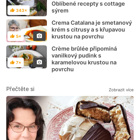
Oblíbené recepty s cottage
sýrem
343×
Hodnocení
Crema Catalana je smetanový
krém s citrusy a s křupavou
krustou na povrchu
5×
Hodnocení
Crème brûlée připomíná
vanilkový pudink s
karamelovou krustou na
7×
Hodnocení
povrchu
Přečtěte si
Zobrazit více