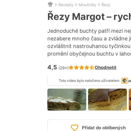
Recepty
Moučníky
Řezy
Nacházíte
se
Řezy Margot – ryc
zde:
Jednoduché buchty patří mezi nejo
nezabere mnoho času a zvládne ji 
ozvláštnit nastrouhanou tyčinkou
promění obyčejnou buchtu v laho
4,5
Hodnocení receptu je
Ohodnotit
(29×)
Toto video bylo natočeno uživatelem
p
Přidat do oblíbených