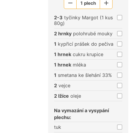
1
plech
Menší
Větší
porce
porce
2-3
tyčinky Margot (1 kus
80g)
2 hrnky
polohrubé mouky
1
kypřicí prášek do pečiva
1 hrnek
cukru krupice
1 hrnek
mléka
1
smetana ke šlehání 33%
2
vejce
2 lžíce
oleje
Na vymazání a vysypání
plechu:
tuk