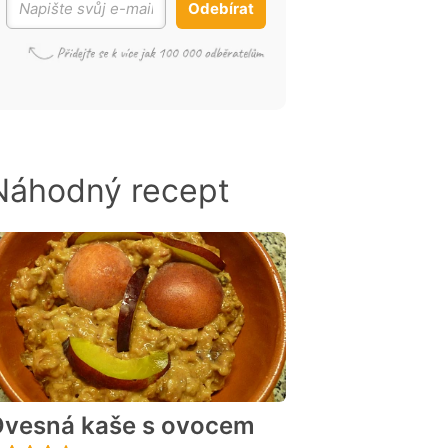
Odebírat
Náhodný recept
vesná kaše s ovocem