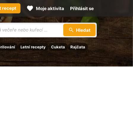
t recept
Moje aktivita
Přihlásit se
Hledat
rilování
Letní recepty
Cuketa
Rajčata