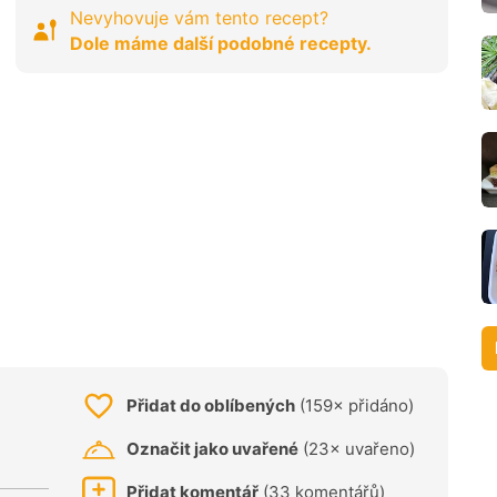
Nevyhovuje vám tento recept?
Dole máme další podobné recepty.
Přidat do oblíbených
(159× přidáno)
Označit jako uvařené
(23× uvařeno)
Přidat komentář
(33 komentářů)