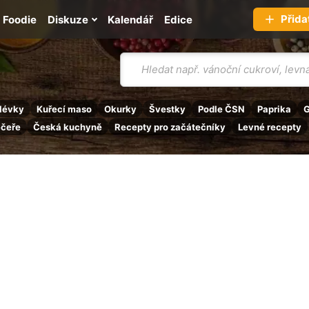
Přida
Foodie
Diskuze
Kalendář
Edice
Vyhledávání
lévky
Kuřecí maso
Okurky
Švestky
Podle ČSN
Paprika
G
ečeře
Česká kuchyně
Recepty pro začátečníky
Levné recepty