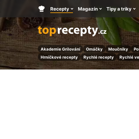
Recepty
Magazín
Tipy a triky
Hlavní
stránka
Akademie Grilování
Omáčky
Moučníky
Po
Hrníčkové recepty
Rychlé recepty
Rychlé v