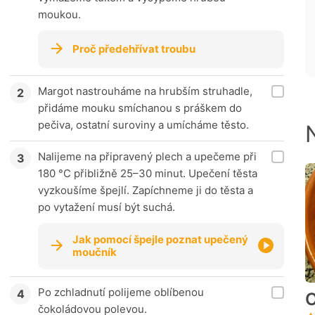
moukou.
Proč předehřívat troubu
Margot nastrouháme na hrubším struhadle,
přidáme mouku smíchanou s práškem do
pečiva, ostatní suroviny a umícháme těsto.
Nalijeme na připravený plech a upečeme při
180 °C přibližně 25–30 minut. Upečení těsta
vyzkoušíme špejlí. Zapíchneme ji do těsta a
po vytažení musí být suchá.
Jak pomocí špejle poznat upečený
moučník
Po zchladnutí polijeme oblíbenou
O
čokoládovou polevou.