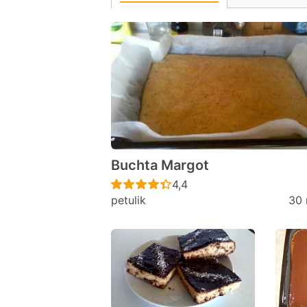
Buchta Margot
Recept ještě nebyl hodno
4,4
petulik
30 