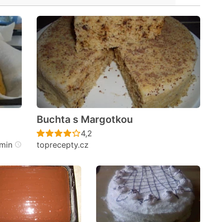
Buchta s Margotkou
cen
Recept ještě nebyl hodnocen
4,2
min
toprecepty.cz