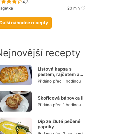
Recept ještě nebyl hodnocen
4,3
pagetka
20 min
Další náhodné recepty
Nejnovější recepty
Listová kapsa s
pestem, rajčetem a
mozzarellou
Přidáno před 1 hodinou
Skořicová bábovka II
Přidáno před 1 hodinou
Dip ze žluté pečené
papriky
Přidáno před 2 hodinami