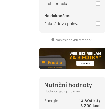
hrubá mouka
Na dokončení:
čokoládová poleva
Nahlásit chybu v receptu
Nutriční hodnoty
Hodnoty jsou přibližné
Energie
13 804
kJ /
3 299
kcal