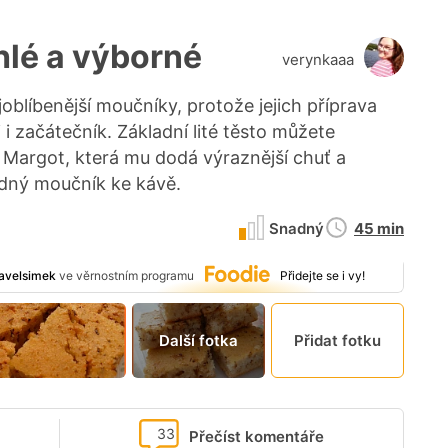
hlé a výborné
verynkaaa
blíbenější moučníky, protože jejich příprava
i začátečník. Základní lité těsto můžete
 Margot, která mu dodá výraznější chuť a
dný moučník ke kávě.
Doba
Snadný
45 min
přípravy
avelsimek
ve věrnostním programu
Přidejte se i vy!
Další fotka
Přidat fotku
33
Přečíst komentáře