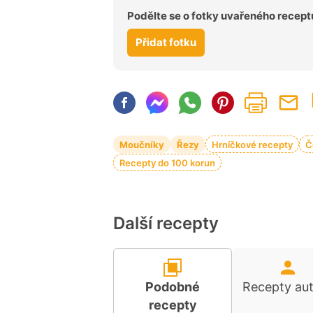
Podělte se o fotky uvařeného recept
Přidat fotku
Moučníky
Řezy
Hrníčkové recepty
Č
Recepty do 100 korun
Další recepty
Podobné
Recepty au
recepty