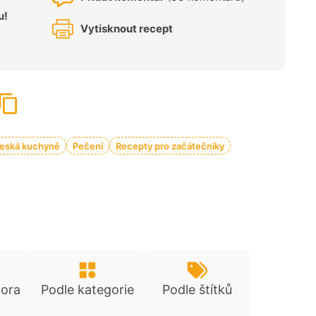
u!
Vytisknout recept
eská kuchyně
Pečení
Recepty pro začátečníky
tora
Podle kategorie
Podle štítků