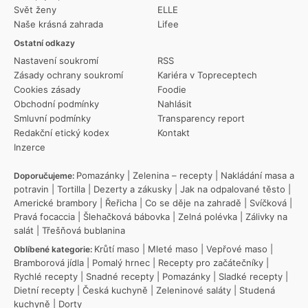
Svět ženy
ELLE
Naše krásná zahrada
Lifee
Ostatní odkazy
Nastavení soukromí
RSS
Zásady ochrany soukromí
Kariéra v Topreceptech
Cookies zásady
Foodie
Obchodní podmínky
Nahlásit
Smluvní podmínky
Transparency report
Redakční etický kodex
Kontakt
Inzerce
Pomazánky
|
Zelenina – recepty
|
Nakládání masa a
Doporučujeme:
potravin
|
Tortilla
|
Dezerty a zákusky
|
Jak na odpalované těsto
|
Americké brambory
|
Řeřicha
|
Co se děje na zahradě
|
Svíčková
|
Pravá focaccia
|
Šlehačková bábovka
|
Zelná polévka
|
Zálivky na
salát
|
Třešňová bublanina
Krůtí maso
|
Mleté maso
|
Vepřové maso
|
Oblíbené kategorie:
Bramborová jídla
|
Pomalý hrnec
|
Recepty pro začátečníky
|
Rychlé recepty
|
Snadné recepty
|
Pomazánky
|
Sladké recepty
|
Dietní recepty
|
Česká kuchyně
|
Zeleninové saláty
|
Studená
kuchyně
|
Dorty