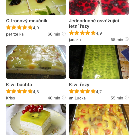
Citronový moučník
Jednoduché osvěžující
letní řezy
Recept ještě nebyl hodnocen
4,9
Recept ještě nebyl 
4,9
petrzelka
60 min
janaka
55 min
Kiwi buchta
Kiwi řezy
Recept ještě nebyl hodnocen
Recept ještě nebyl 
4,8
4,7
Kriss
40 min
an.Lucka
55 min