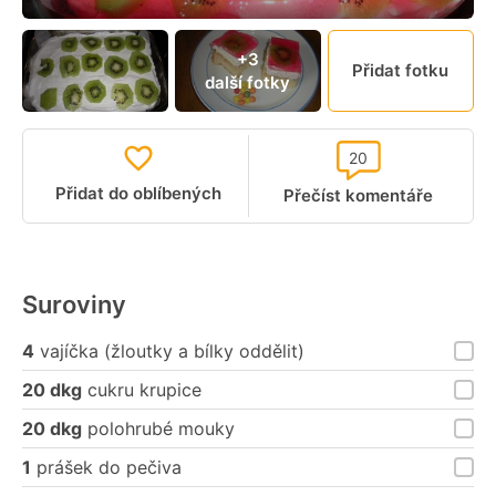
+3
Přidat fotku
další fotky
20
Přidat do oblíbených
Přečíst komentáře
Suroviny
4
vajíčka (žloutky a bílky oddělit)
20 dkg
cukru krupice
20 dkg
polohrubé mouky
1
prášek do pečiva