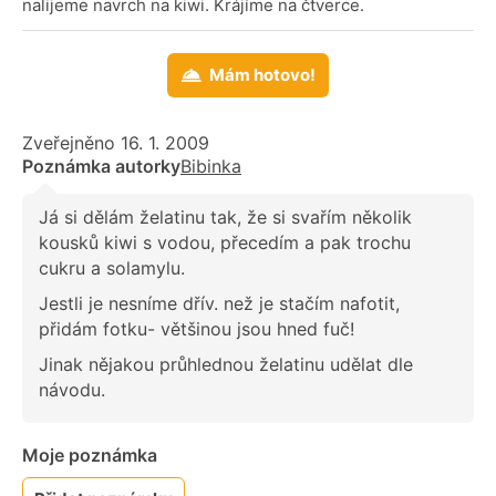
nalijeme navrch na kiwi. Krájíme na čtverce.
Mám hotovo!
Zveřejněno 16. 1. 2009
Poznámka autorky
Bibinka
Já si dělám želatinu tak, že si svařím několik
kousků kiwi s vodou, přecedím a pak trochu
cukru a solamylu.
Jestli je nesníme dřív. než je stačím nafotit,
přidám fotku- většinou jsou hned fuč!
Jinak nějakou průhlednou želatinu udělat dle
návodu.
Moje poznámka