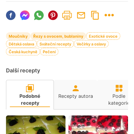
Moučníky
Řezy s ovocem, bublaniny
Exotické ovoce
Dětská oslava
Sváteční recepty
Večírky a oslavy
Česká kuchyně
Pečení
Další recepty
Podobné
Recepty autora
Podle
recepty
kategorie