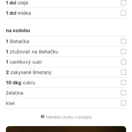
1 dcl
oleje
1 dcl
mléka
na ozdobu
1
šlehačka
1
ztužovač na šlehačku
1
vanilkový cukr
2
zakysané šmetany
10 dkg
cukru
želatina
kiwi
Nahlásit chybu v receptu