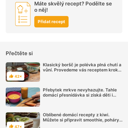
Máte skvělý recept? Podělte se
o něj!
Přidat recept
Přečtěte si
Klasický boršč je polévka plná chutí a
vůní. Provedeme vás receptem krok
za krokem
42×
Hodnocení
Přebytek mrkve nevyhazujte. Tahle
domácí přesnídávka si získá děti i
dospělé
Oblíbené domácí recepty z kiwi.
Můžete si připravit smoothie, poháry,
zmrzliny, řezy, rolády i marmelády
47×