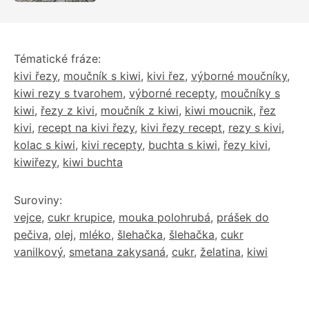
Tématické fráze:
kivi řezy
,
moučník s kiwi
,
kivi řez
,
výborné moučníky
,
kiwi rezy s tvarohem
,
výborné recepty
,
moučníky s
kiwi
,
řezy z kivi
,
moučník z kiwi
,
kiwi moucnik
,
řez
kivi
,
recept na kivi řezy
,
kivi řezy recept
,
rezy s kivi
,
kolac s kiwi
,
kivi recepty
,
buchta s kiwi
,
řezy kivi
,
kiwiřezy
,
kiwi buchta
Suroviny:
vejce
,
cukr krupice
,
mouka polohrubá
,
prášek do
pečiva
,
olej
,
mléko
,
šlehačka
,
šlehačka
,
cukr
vanilkový
,
smetana zakysaná
,
cukr
,
želatina
,
kiwi