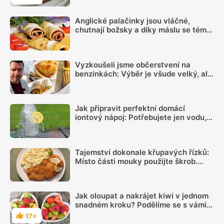
Hodnocení
Anglické palačinky jsou vláčné,
chutnají božsky a díky máslu se téměř
nepřipalují, snadný recept zvládne
každý
Vyzkoušeli jsme občerstvení na
benzinkách: Výběr je všude velký, ale
sázka na sekanou za 69 Kč se
rozhodně vyplatí
Jak připravit perfektní domácí
iontový nápoj: Potřebujete jen vodu,
citron, sůl a pár minut času
Tajemství dokonale křupavých řízků:
Místo části mouky použijte škrob.
Důležitý je ale poměr
Jak oloupat a nakrájet kiwi v jednom
snadném kroku? Podělíme se s vámi o
jednoduchý tip
17×
Hodnocení