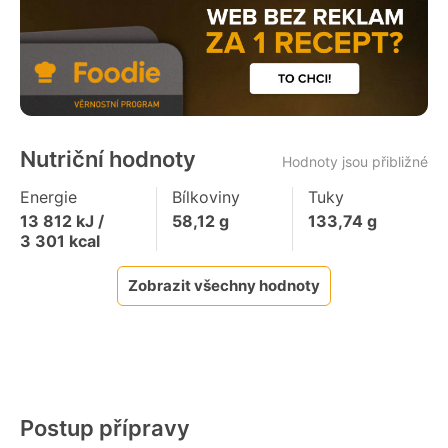
Nutriční hodnoty
Hodnoty jsou přibližné
Energie
Bílkoviny
Tuky
13 812
kJ /
58,12
g
133,74
g
3 301
kcal
Zobrazit všechny hodnoty
Postup přípravy