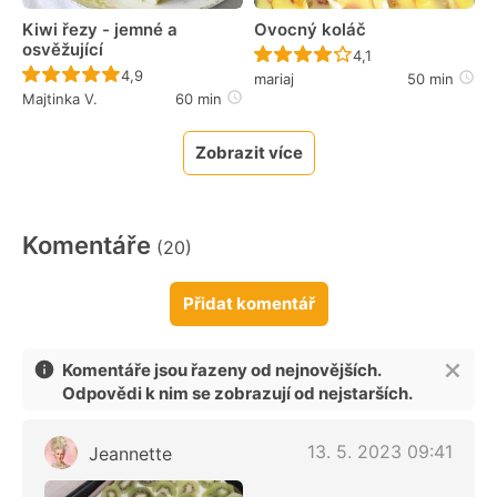
Kiwi řezy - jemné a
Ovocný koláč
osvěžující
Recept ještě nebyl 
4,1
Recept ještě nebyl hodnocen
4,9
mariaj
50 min
Majtinka V.
60 min
Zobrazit více
Komentáře
(20)
Přidat komentář
Komentáře jsou řazeny od nejnovějších.
Odpovědi k nim se zobrazují od nejstarších.
13. 5. 2023 09:41
Jeannette