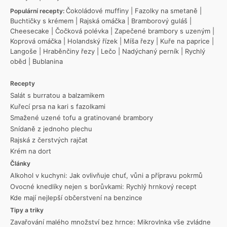
Čokoládové muffiny
|
Fazolky na smetaně
|
Populární recepty:
Buchtičky s krémem
|
Rajská omáčka
|
Bramborový guláš
|
Cheesecake
|
Čočková polévka
|
Zapečené brambory s uzeným
|
Koprová omáčka
|
Holandský řízek
|
Míša řezy
|
Kuře na paprice
|
Langoše
|
Hraběnčiny řezy
|
Lečo
|
Nadýchaný perník
|
Rychlý
oběd
|
Bublanina
Recepty
Salát s burratou a balzamikem
Kuřecí prsa na kari s fazolkami
Smažené uzené tofu a gratinované brambory
Snídaně z jednoho plechu
Rajská z čerstvých rajčat
Krém na dort
Články
Alkohol v kuchyni: Jak ovlivňuje chuť, vůni a přípravu pokrmů
Ovocné knedlíky nejen s borůvkami: Rychlý hrnkový recept
Kde mají nejlepší občerstvení na benzince
Tipy a triky
Zavařování malého množství bez hrnce: Mikrovlnka vše zvládne