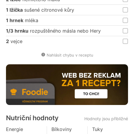
1 lžička
sušené citronové kůry
1 hrnek
mléka
1/3 hrnku
rozpuštěného másla nebo Hery
2
vejce
Nahlásit chybu v receptu
Nutriční hodnoty
Hodnoty jsou přibližné
Energie
Bílkoviny
Tuky