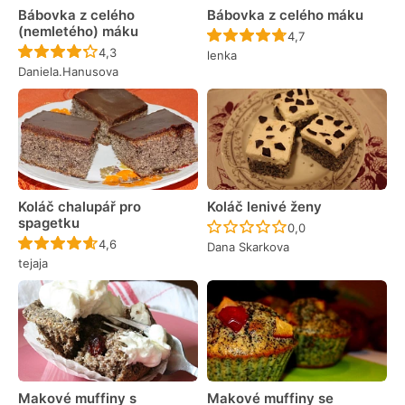
Bábovka z celého
Bábovka z celého máku
(nemletého) máku
Recept ještě nebyl 
4,7
Recept ještě nebyl hodnocen
4,3
lenka
Daniela.Hanusova
Koláč chalupář pro
Koláč lenivé ženy
spagetku
Recept ještě nebyl 
0,0
Recept ještě nebyl hodnocen
4,6
Dana Skarkova
tejaja
Makové muffiny s
Makové muffiny se