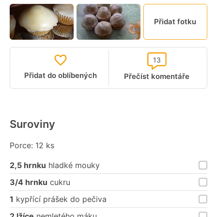
Přidat fotku
13
Přidat do oblíbených
Přečíst komentáře
Suroviny
Porce: 12 ks
2,5 hrnku
hladké mouky
3/4 hrnku
cukru
1
kypřící prášek do pečiva
2 lžíce
nemletého máku