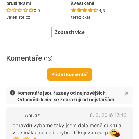
brusinkami
švestkami
Recept ještě nebyl hodnocen
Recept ještě nebyl 
0,0
4,3
Vareniste.cz
terezicka1
Zobrazit více
Komentáře
(13)
Přidat komentář
Komentáře jsou řazeny od nejnovějších.
Odpovědi k nim se zobrazují od nejstarších.
8. 3. 2016 17:43
AniCiz
opravdu výborné.taky jsem dala méně cukru a
více máku..nemají chybu..děkuji za recept