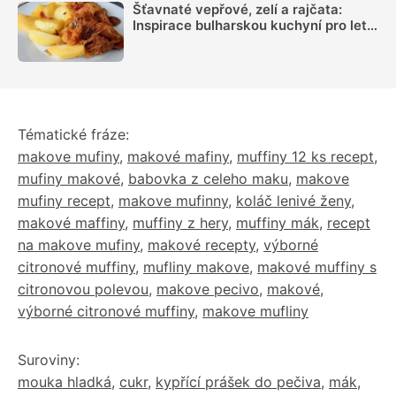
Šťavnaté vepřové, zelí a rajčata:
Inspirace bulharskou kuchyní pro letní
oběd z jednoho pekáčku
Tématické fráze:
makove mufiny
,
makové mafiny
,
muffiny 12 ks recept
,
mufiny makové
,
babovka z celeho maku
,
makove
mufiny recept
,
makove mufinny
,
koláč lenivé ženy
,
makové maffiny
,
muffiny z hery
,
muffiny mák
,
recept
na makove mufiny
,
makové recepty
,
výborné
citronové muffiny
,
mufliny makove
,
makové muffiny s
citronovou polevou
,
makove pecivo
,
makové
,
výborné citronové muffiny
,
makove mufliny
Suroviny:
mouka hladká
,
cukr
,
kypřící prášek do pečiva
,
mák
,