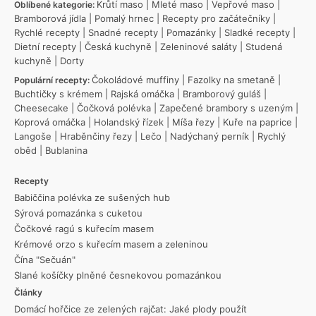
Krůtí maso
|
Mleté maso
|
Vepřové maso
|
Oblíbené kategorie:
Bramborová jídla
|
Pomalý hrnec
|
Recepty pro začátečníky
|
Rychlé recepty
|
Snadné recepty
|
Pomazánky
|
Sladké recepty
|
Dietní recepty
|
Česká kuchyně
|
Zeleninové saláty
|
Studená
kuchyně
|
Dorty
Čokoládové muffiny
|
Fazolky na smetaně
|
Populární recepty:
Buchtičky s krémem
|
Rajská omáčka
|
Bramborový guláš
|
Cheesecake
|
Čočková polévka
|
Zapečené brambory s uzeným
|
Koprová omáčka
|
Holandský řízek
|
Míša řezy
|
Kuře na paprice
|
Langoše
|
Hraběnčiny řezy
|
Lečo
|
Nadýchaný perník
|
Rychlý
oběd
|
Bublanina
Recepty
Babiččina polévka ze sušených hub
Sýrová pomazánka s cuketou
Čočkové ragú s kuřecím masem
Krémové orzo s kuřecím masem a zeleninou
Čína "Sečuán"
Slané košíčky plněné česnekovou pomazánkou
Články
Domácí hořčice ze zelených rajčat: Jaké plody použít