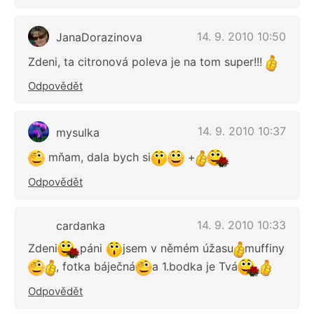
14. 9. 2010 10:50
JanaDorazinova
Zdeni, ta citronová poleva je na tom super!!!
Odpovědět
14. 9. 2010 10:37
mysulka
mňam, dala bych si
+
Odpovědět
14. 9. 2010 10:33
cardanka
Zdeni
páni
jsem v němém úžasu
muffiny
, fotka báječná
a 1.bodka je Tvá
Odpovědět