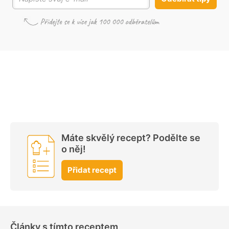
Máte skvělý recept? Podělte se
o něj!
Přidat recept
Články s tímto receptem