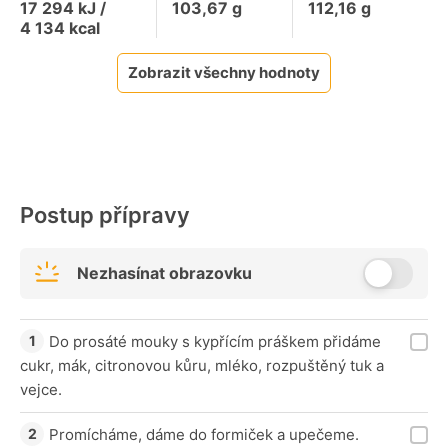
17 294
kJ /
103,67
g
112,16
g
4 134
kcal
Zobrazit všechny hodnoty
Postup přípravy
Nezhasínat obrazovku
Do prosáté mouky s kypřícím práškem přidáme
cukr, mák, citronovou kůru, mléko, rozpuštěný tuk a
vejce.
Promícháme, dáme do formiček a upečeme.