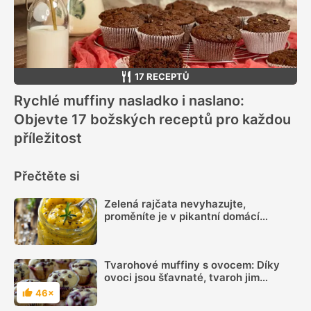
17 RECEPTŮ
Rychlé muffiny nasladko i naslano:
Objevte 17 božských receptů pro každou
příležitost
Přečtěte si
Zelená rajčata nevyhazujte,
proměníte je v pikantní domácí
hořčici. Hotovou ji máte za 20 minut
Tvarohové muffiny s ovocem: Díky
ovoci jsou šťavnaté, tvaroh jim
dodává vláčnost
46×
Hodnocení