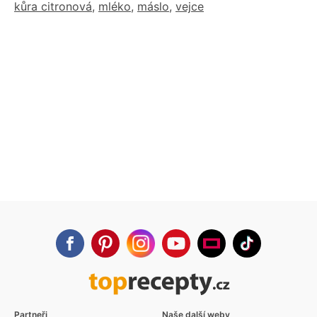
kůra citronová
,
mléko
,
máslo
,
vejce
Partneři
Naše další weby