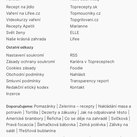
Recept na jídlo
Toprecepty.sk
Vaření na Lifee.cz
Topmoucniky.cz
Videokurzy vaření
Topgrilovani.cz
Recepty Apetit
Marianne
Svět ženy
ELLE
Naše krásná zahrada
Lifee
Ostatní odkazy
Nastavení soukromí
RSS
Zásady ochrany soukromí
Kariéra v Topreceptech
Cookies zásady
Foodie
Obchodní podmínky
Nahlásit
Smluvní podmínky
Transparency report
Redakční etický kodex
Kontakt
Inzerce
Pomazánky
|
Zelenina – recepty
|
Nakládání masa a
Doporučujeme:
potravin
|
Tortilla
|
Dezerty a zákusky
|
Jak na odpalované těsto
|
Americké brambory
|
Řeřicha
|
Co se děje na zahradě
|
Svíčková
|
Pravá focaccia
|
Šlehačková bábovka
|
Zelná polévka
|
Zálivky na
salát
|
Třešňová bublanina