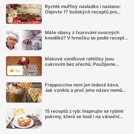
Rychlé muffiny nasladko i naslano:
Objevte 17 božských receptů pro
každou příležitost
Máte obavy z tvarování ovocných
knedlíků? V hrnečku se podle receptu
knedlíkového mistra vždy povedou
Makové vanilkové rohlíčky jsou
cukrovím bez ořechů. Použijeme
modrý nebo bílý mák
5×
Hodnocení
Frappuccino není jen ledová káva.
Jak vzniklo a proč jeho název nemůže
používat každá kavárna
15 receptů z ryb: Inspirujte se rybími
pokrmy, které se hodí i na vánoční
hostinu