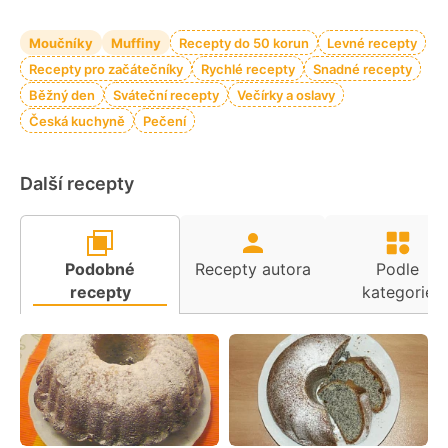
Moučníky
Muffiny
Recepty do 50 korun
Levné recepty
Recepty pro začátečníky
Rychlé recepty
Snadné recepty
Běžný den
Sváteční recepty
Večírky a oslavy
Česká kuchyně
Pečení
Další recepty
Podobné
Recepty autora
Podle
recepty
kategorie