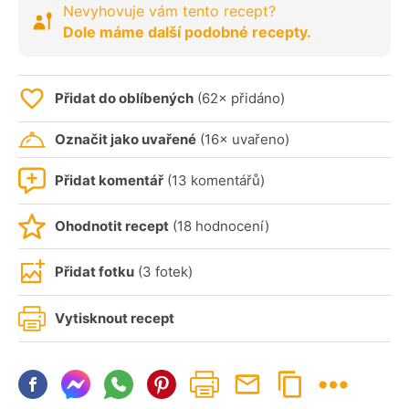
Nevyhovuje vám tento recept?
Dole máme další podobné recepty.
Přidat do oblíbených
(62× přidáno)
Označit jako uvařené
(16× uvařeno)
Přidat komentář
(13 komentářů)
Ohodnotit recept
(18 hodnocení)
Přidat fotku
(3 fotek)
Vytisknout recept