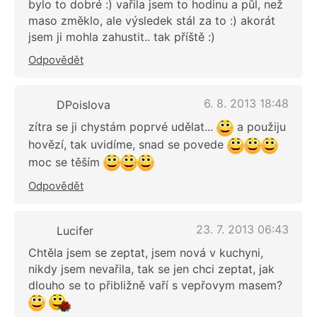
bylo to dobré :) vařila jsem to hodinu a půl, než
maso změklo, ale výsledek stál za to :) akorát
jsem ji mohla zahustit.. tak příště :)
Odpovědět
6. 8. 2013 18:48
DPoislova
zítra se ji chystám poprvé udělat...
a použiju
hovězí, tak uvidíme, snad se povede
moc se těším
Odpovědět
23. 7. 2013 06:43
Lucifer
Chtěla jsem se zeptat, jsem nová v kuchyni,
nikdy jsem nevařila, tak se jen chci zeptat, jak
dlouho se to přibližně vaří s vepřovym masem?