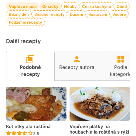
Vepřové maso
Omáčky
Houby
Česká kuchyně
Oběd
Běžný den
Snadné recepty
Dušení
Restování
Večeře
Podzimní recepty
Další recepty
Podobné
Recepty autora
Podle
recepty
kategorie
Kotletky ala roštěná
Vepřové plátky na
houbách à la roštěná s rýží
Recept ještě nebyl hodnocen
3,5