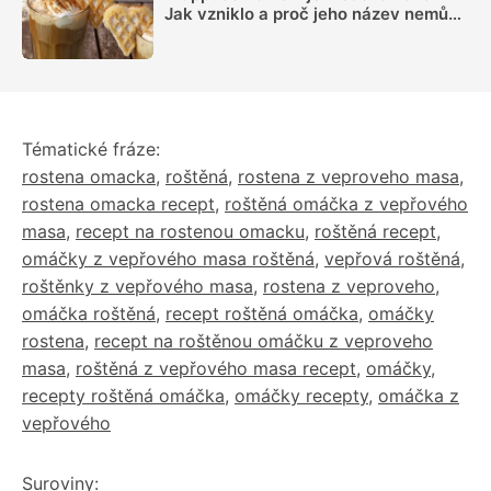
Jak vzniklo a proč jeho název nemůže
používat každá kavárna
Tématické fráze:
rostena omacka
,
roštěná
,
rostena z veproveho masa
,
rostena omacka recept
,
roštěná omáčka z vepřového
masa
,
recept na rostenou omacku
,
roštěná recept
,
omáčky z vepřového masa roštěná
,
vepřová roštěná
,
roštěnky z vepřového masa
,
rostena z veproveho
,
omáčka roštěná
,
recept roštěná omáčka
,
omáčky
rostena
,
recept na roštěnou omáčku z veproveho
masa
,
roštěná z vepřového masa recept
,
omáčky
,
recepty roštěná omáčka
,
omáčky recepty
,
omáčka z
vepřového
Suroviny: