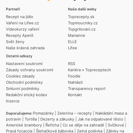
Partneři
Naše další weby
Recept na jídlo
Toprecepty.sk
Vaření na Lifee.cz
Topmoucniky.cz
Videokurzy vaření
Topgrilovani.cz
Recepty Apetit
Marianne
Svět ženy
ELLE
Naše krásná zahrada
Lifee
Ostatní odkazy
Nastavení soukromí
RSS
Zásady ochrany soukromí
Kariéra v Topreceptech
Cookies zásady
Foodie
Obchodní podmínky
Nahlásit
Smluvní podmínky
Transparency report
Redakční etický kodex
Kontakt
Inzerce
Pomazánky
|
Zelenina – recepty
|
Nakládání masa a
Doporučujeme:
potravin
|
Tortilla
|
Dezerty a zákusky
|
Jak na odpalované těsto
|
Americké brambory
|
Řeřicha
|
Co se děje na zahradě
|
Svíčková
|
Pravá focaccia
|
Šlehačková bábovka
|
Zelná polévka
|
Zálivky na