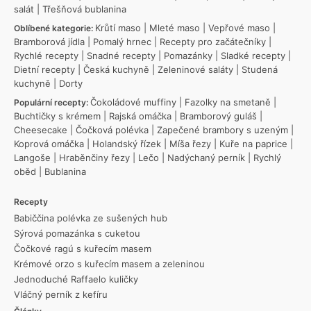
salát
|
Třešňová bublanina
Krůtí maso
|
Mleté maso
|
Vepřové maso
|
Oblíbené kategorie:
Bramborová jídla
|
Pomalý hrnec
|
Recepty pro začátečníky
|
Rychlé recepty
|
Snadné recepty
|
Pomazánky
|
Sladké recepty
|
Dietní recepty
|
Česká kuchyně
|
Zeleninové saláty
|
Studená
kuchyně
|
Dorty
Čokoládové muffiny
|
Fazolky na smetaně
|
Populární recepty:
Buchtičky s krémem
|
Rajská omáčka
|
Bramborový guláš
|
Cheesecake
|
Čočková polévka
|
Zapečené brambory s uzeným
|
Koprová omáčka
|
Holandský řízek
|
Míša řezy
|
Kuře na paprice
|
Langoše
|
Hraběnčiny řezy
|
Lečo
|
Nadýchaný perník
|
Rychlý
oběd
|
Bublanina
Recepty
Babiččina polévka ze sušených hub
Sýrová pomazánka s cuketou
Čočkové ragú s kuřecím masem
Krémové orzo s kuřecím masem a zeleninou
Jednoduché Raffaelo kuličky
Vláčný perník z kefíru