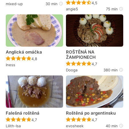
Recept ještě nebyl 
4,5
mixed-up
30 min
angie5
75 min
Anglická omáčka
ROŠTĚNÁ NA
ŽAMPIONECH
Recept ještě nebyl hodnocen
4,8
Recept ještě nebyl 
4,7
Iness
Dooga
380 min
Falešná roštěná
Roštěná po argentinsku
Recept ještě nebyl hodnocen
Recept ještě nebyl 
4,7
4,7
Lilith-Isa
evosheek
40 min