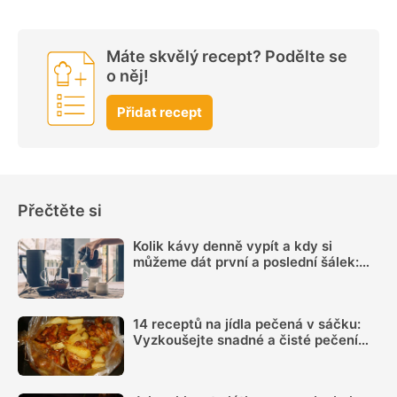
Máte skvělý recept? Podělte se
o něj!
Přidat recept
Přečtěte si
Kolik kávy denně vypít a kdy si
můžeme dát první a poslední šálek:
Načasování je důležité
14 receptů na jídla pečená v sáčku:
Vyzkoušejte snadné a čisté pečení
plné chuti