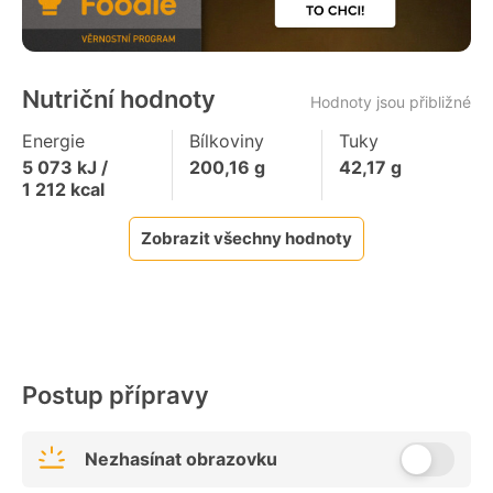
Nutriční hodnoty
Hodnoty jsou přibližné
Energie
Bílkoviny
Tuky
5 073
kJ /
200,16
g
42,17
g
1 212
kcal
Zobrazit všechny hodnoty
Postup přípravy
Nezhasínat obrazovku