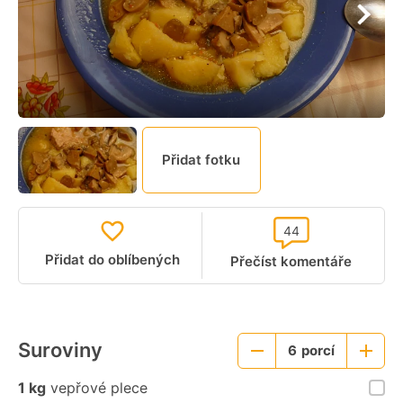
Přidat fotku
44
Přidat do oblíbených
Přečíst komentáře
Suroviny
6
porcí
Menší
Větší
porce
porce
1 kg
vepřové plece