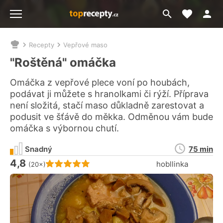
Moje akt
Přejít
Menu
na
vyhledávání
Recepty
Vepřové maso
Nacházíte
se
"Roštěná" omáčka
zde:
Omáčka z vepřové plece voní po houbách,
podávat ji můžete s hranolkami či rýží. Příprava
není složitá, stačí maso důkladně zarestovat a
podusit ve šťávě do měkka. Odměnou vám bude
omáčka s výbornou chutí.
Doba
Snadný
75 min
přípravy
4,8
Hodnocení receptu je
hobllinka
(20×)