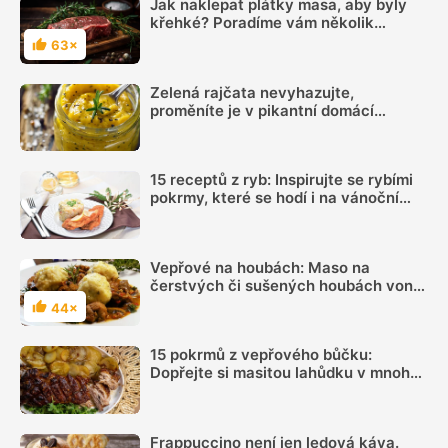
Jak naklepat plátky masa, aby byly
křehké? Poradíme vám několik
vychytávek
63×
Hodnocení
Zelená rajčata nevyhazujte,
proměníte je v pikantní domácí
hořčici. Hotovou ji máte za 20 minut
15 receptů z ryb: Inspirujte se rybími
pokrmy, které se hodí i na vánoční
hostinu
Vepřové na houbách: Maso na
čerstvých či sušených houbách voní
podzimem
44×
Hodnocení
15 pokrmů z vepřového bůčku:
Dopřejte si masitou lahůdku v mnoha
podobách
Frappuccino není jen ledová káva.