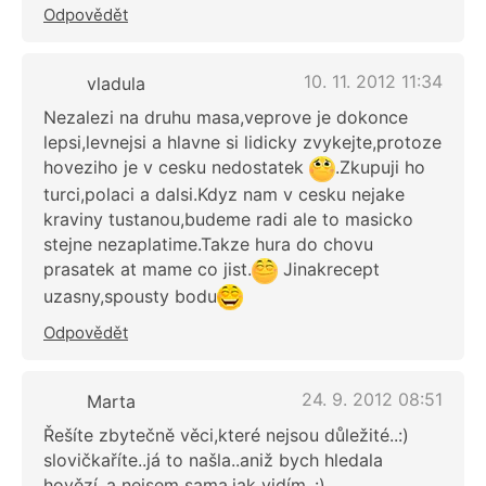
Odpovědět
10. 11. 2012 11:34
vladula
Nezalezi na druhu masa,veprove je dokonce
lepsi,levnejsi a hlavne si lidicky zvykejte,protoze
hoveziho je v cesku nedostatek
.Zkupuji ho
turci,polaci a dalsi.Kdyz nam v cesku nejake
kraviny tustanou,budeme radi ale to masicko
stejne nezaplatime.Takze hura do chovu
prasatek at mame co jist.
Jinakrecept
uzasny,spousty bodu
Odpovědět
24. 9. 2012 08:51
Marta
Řešíte zbytečně věci,které nejsou důležité..:)
slovičkaříte..já to našla..aniž bych hledala
hovězí..a nejsem sama,jak vidím..:)