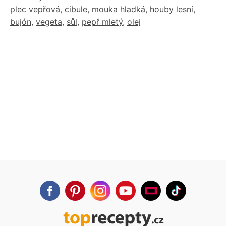
plec vepřová
,
cibule
,
mouka hladká
,
houby lesní
,
bujón
,
vegeta
,
sůl
,
pepř mletý
,
olej