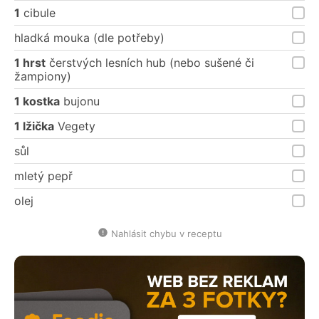
1
cibule
hladká mouka (dle potřeby)
1 hrst
čerstvých lesních hub (nebo sušené či
žampiony)
1 kostka
bujonu
1 lžička
Vegety
sůl
mletý pepř
olej
Nahlásit chybu v receptu