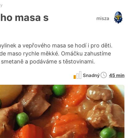
ky
ho masa s
misza
bylinek a vepřového masa se hodí i pro děti.
bude maso rychle měkké. Omáčku zahustíme
smetaně a podáváme s těstovinami.
Doba
Snadný
45 min
přípravy