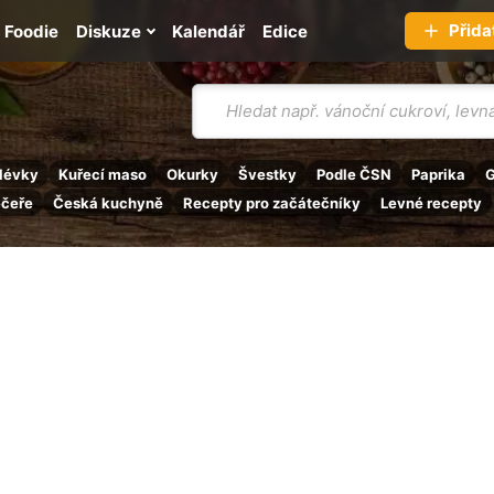
Přida
Foodie
Diskuze
Kalendář
Edice
Vyhledávání
lévky
Kuřecí maso
Okurky
Švestky
Podle ČSN
Paprika
G
ečeře
Česká kuchyně
Recepty pro začátečníky
Levné recepty