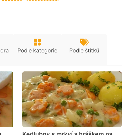
tora
Podle kategorie
Podle štítků
a
Kedlubny s mrkví a hráškem na