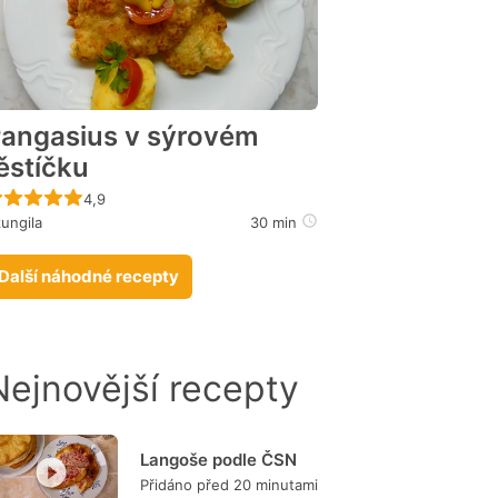
angasius v sýrovém
ěstíčku
Recept ještě nebyl hodnocen
4,9
ungila
30 min
Další náhodné recepty
Nejnovější recepty
Langoše podle ČSN
Přidáno před 20 minutami