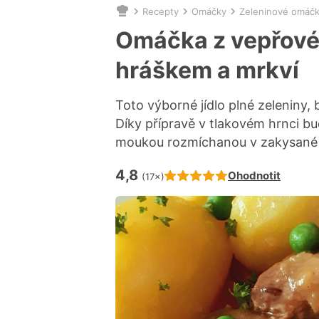
Recepty
Omáčky
Zeleninové omáč
Nacházíte
se
Omáčka z vepřové
zde:
hráškem a mrkví
Toto výborné jídlo plné zeleniny, 
Díky přípravě v tlakovém hrnci 
moukou rozmíchanou v zakysané 
4,8
Hodnocení receptu je
Ohodnotit
(17×)