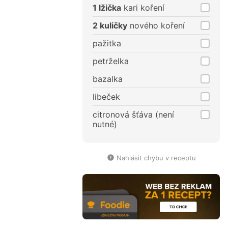
1 lžička
kari koření
2 kuličky
nového koření
pažitka
petrželka
bazalka
libeček
citronová šťáva (není
nutné)
Nahlásit chybu v receptu