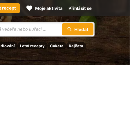
t recept
Moje aktivita
Přihlásit se
Hledat
rilování
Letní recepty
Cuketa
Rajčata