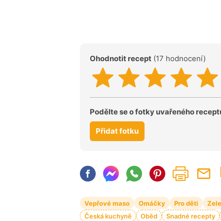
Ohodnotit recept
(17 hodnocení)
Podělte se o fotky uvařeného recept
Přidat fotku
Vepřové maso
Omáčky
Pro děti
Zel
Česká kuchyně
Oběd
Snadné recepty