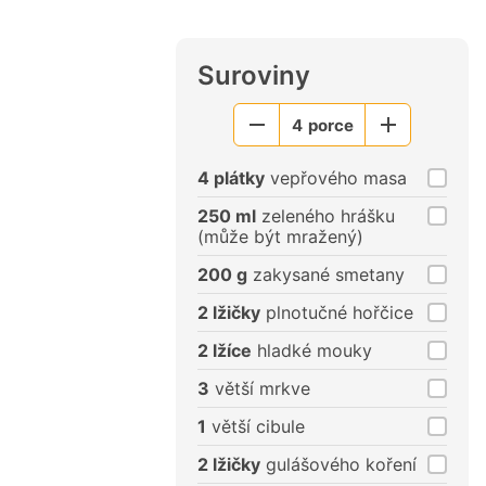
Suroviny
4
porce
Menší
Větší
porce
porce
4 plátky
vepřového masa
250 ml
zeleného hrášku
(může být mražený)
200 g
zakysané smetany
2 lžičky
plnotučné hořčice
2 lžíce
hladké mouky
3
větší mrkve
1
větší cibule
2 lžičky
gulášového koření