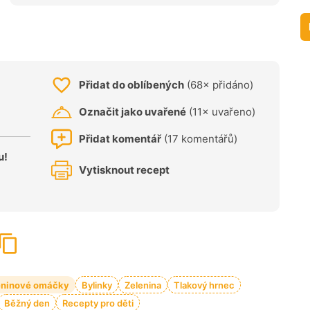
Přidat do oblíbených
(68× přidáno)
Označit jako uvařené
(11× uvařeno)
Přidat komentář
(17 komentářů)
u!
Vytisknout recept
eninové omáčky
Bylinky
Zelenina
Tlakový hrnec
Běžný den
Recepty pro děti