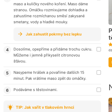
maso a kuličky nového koření. Maso dáme
stranou. Omáčku rozmixujeme dohladka a
zahustíme rozmíchanou směsí zakysané
smetany, vody a hladké mouky.
P
Jak zahustit pokrmy bez lepku
t
Dosolíme, opepříme a přidáme trochu cukru.
dz
Můžeme i jemně přikyselit citronovou
šťávou.
Nasypeme hrášek a povaříme dalších 15
minut. Pak vrátíme maso zpět do omáčky.
Podáváme s těstovinami.
TIP: Jak vařit v tlakovém hrnci