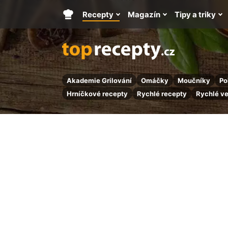
Recepty
Magazín
Tipy a triky
Hlavní
stránka
Akademie Grilování
Omáčky
Moučníky
Po
Hrníčkové recepty
Rychlé recepty
Rychlé v