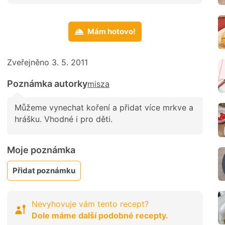
Mám hotovo!
Zveřejněno 3. 5. 2011
Poznámka autorky
misza
Můžeme vynechat koření a přidat více mrkve a
hrášku. Vhodné i pro děti.
Moje poznámka
Přidat poznámku
Nevyhovuje vám tento recept?
Dole máme další podobné recepty.