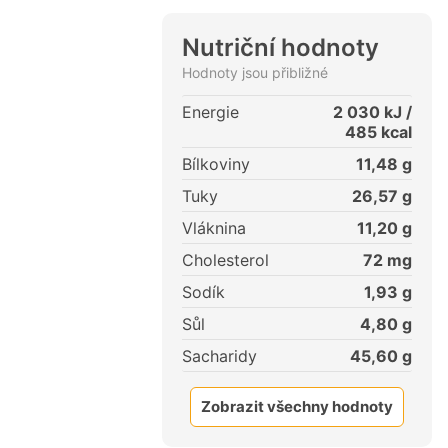
Nutriční hodnoty
Hodnoty jsou přibližné
Energie
2 030
kJ /
485
kcal
Bílkoviny
11,48
g
Tuky
26,57
g
Vláknina
11,20
g
Cholesterol
72
mg
Sodík
1,93
g
Sůl
4,80
g
Sacharidy
45,60
g
Zobrazit všechny hodnoty