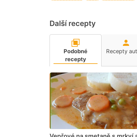
Další recepty
Podobné
Recepty au
recepty
Vepřové na smetaně s mrkví 