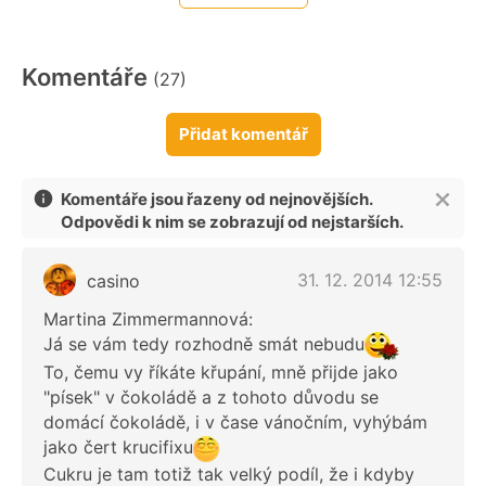
Komentáře
(27)
Přidat komentář
Komentáře jsou řazeny od nejnovějších.
Odpovědi k nim se zobrazují od nejstarších.
31. 12. 2014 12:55
casino
Martina Zimmermannová:
Já se vám tedy rozhodně smát nebudu
To, čemu vy říkáte křupání, mně přijde jako
"písek" v čokoládě a z tohoto důvodu se
domácí čokoládě, i v čase vánočním, vyhýbám
jako čert krucifixu
Cukru je tam totiž tak velký podíl, že i kdyby