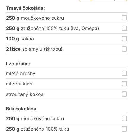
porce
porce
Tmavá čokoláda:
250 g
moučkového cukru
250 g
ztuženého 100% tuku (Iva, Omega)
100 g
kakaa
2 lžíce
solamylu (škrobu)
Lze přidat:
mleté ořechy
mletou kávu
strouhaný kokos
Bílá čokoláda:
250 g
moučkového cukru
250 g
ztuženého 100% tuku