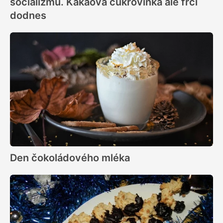
socializmu. Kakaová cukrovinka ale frčí
dodnes
Den čokoládového mléka