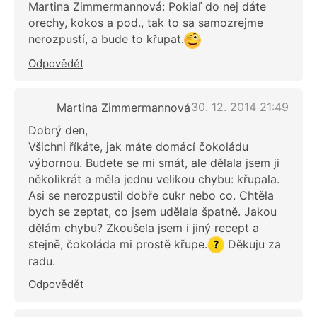
Martina Zimmermannová: Pokiaľ do nej dáte
orechy, kokos a pod., tak to sa samozrejme
nerozpustí, a bude to křupat.
Odpovědět
30. 12. 2014 21:49
Martina Zimmermannová
Dobrý den,
Všichni říkáte, jak máte domácí čokoládu
výbornou. Budete se mi smát, ale dělala jsem ji
několikrát a měla jednu velikou chybu: křupala.
Asi se nerozpustil dobře cukr nebo co. Chtěla
bych se zeptat, co jsem udělala špatně. Jakou
dělám chybu? Zkoušela jsem i jiný recept a
stejně, čokoláda mi prostě křupe.
Děkuju za
radu.
Odpovědět