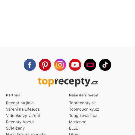
Partneři
Naše další weby
Recept na jídlo
Toprecepty.sk
Vaření na Lifee.cz
Topmoucniky.cz
Videokurzy vaření
Topgrilovani.cz
Recepty Apetit
Marianne
Svět ženy
ELLE
Naše krásná zahrada
Lifee