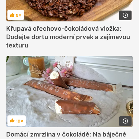
9×
Hodnocení
Křupavá ořechovo-čokoládová vložka:
Dodejte dortu moderní prvek a zajímavou
texturu
19×
Hodnocení
Domácí zmrzlina v čokoládě: Na báječné