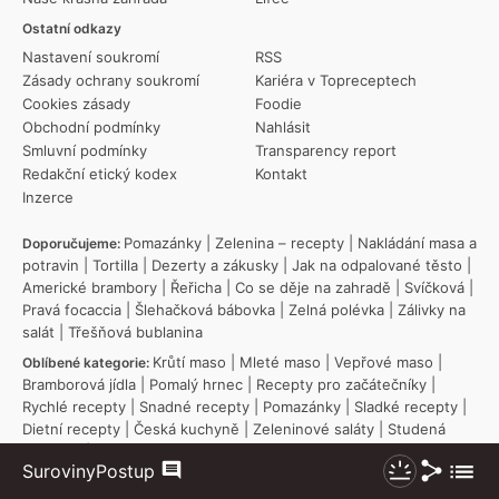
Ostatní odkazy
Nastavení soukromí
RSS
Zásady ochrany soukromí
Kariéra v Topreceptech
Cookies zásady
Foodie
Obchodní podmínky
Nahlásit
Smluvní podmínky
Transparency report
Redakční etický kodex
Kontakt
Inzerce
Pomazánky
|
Zelenina – recepty
|
Nakládání masa a
Doporučujeme:
potravin
|
Tortilla
|
Dezerty a zákusky
|
Jak na odpalované těsto
|
Americké brambory
|
Řeřicha
|
Co se děje na zahradě
|
Svíčková
|
Pravá focaccia
|
Šlehačková bábovka
|
Zelná polévka
|
Zálivky na
salát
|
Třešňová bublanina
Krůtí maso
|
Mleté maso
|
Vepřové maso
|
Oblíbené kategorie:
Bramborová jídla
|
Pomalý hrnec
|
Recepty pro začátečníky
|
Rychlé recepty
|
Snadné recepty
|
Pomazánky
|
Sladké recepty
|
Dietní recepty
|
Česká kuchyně
|
Zeleninové saláty
|
Studená
kuchyně
|
Dorty
Sdílet
Zobraz
Suroviny
Postup
Komentáře
Nezhasínat
Čokoládové muffiny
|
Fazolky na smetaně
|
Populární recepty:
více