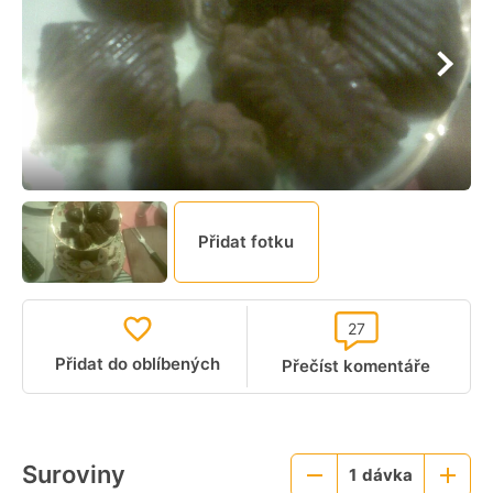
Přidat fotku
27
Přidat do oblíbených
Přečíst komentáře
Suroviny
1
dávka
Menší
Větší