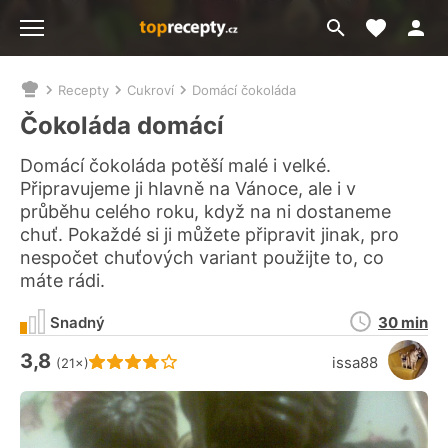
Moje akt
Přejít
Menu
na
vyhledávání
Recepty
Cukroví
Domácí čokoláda
Nacházíte
se
Čokoláda domácí
zde:
Domácí čokoláda potěší malé i velké.
Připravujeme ji hlavně na Vánoce, ale i v
průběhu celého roku, když na ni dostaneme
chuť. Pokaždé si ji můžete připravit jinak, pro
nespočet chuťových variant použijte to, co
máte rádi.
Doba
Snadný
30 min
přípravy
3,8
Hodnocení receptu je
issa88
(21×)