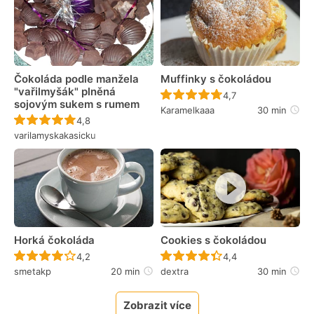
Čokoláda podle manžela
Muffinky s čokoládou
"vařilmyšák" plněná
Recept ještě nebyl 
4,7
sojovým sukem s rumem
Karamelkaaa
30 min
Recept ještě nebyl hodnocen
4,8
varilamyskakasicku
Horká čokoláda
Cookies s čokoládou
Recept ještě nebyl hodnocen
Recept ještě nebyl 
4,2
4,4
smetakp
20 min
dextra
30 min
Zobrazit více