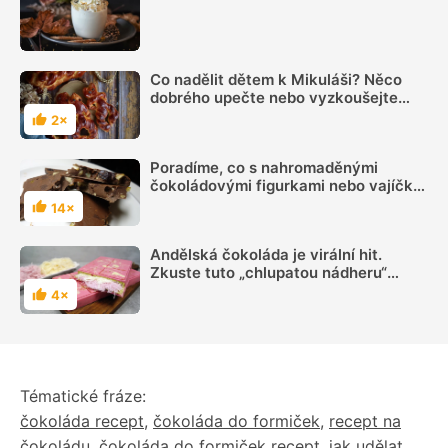
Co nadělit dětem k Mikuláši? Něco
dobrého upečte nebo vyzkoušejte
domácí čokoládu
2×
Hodnocení
Poradíme, co s nahromaděnými
čokoládovými figurkami nebo vajíčky,
na které už není chuť. Zkuste vyrobit
14×
Hodnocení
domácí studentskou pečeť
Andělská čokoláda je virální hit.
Zkuste tuto „chlupatou nádheru“
podle videonávodu
4×
Hodnocení
Tématické fráze:
čokoláda recept
,
čokoláda do formiček
,
recept na
čokoládu
,
čokoláda do formiček recept
,
jak udělat