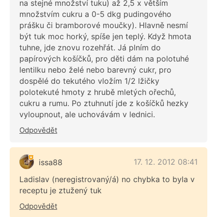
na stejné množství tuku) až 2,5 x větším
množstvím cukru a 0-5 dkg pudingového
prášku či bramborové moučky). Hlavně nesmí
být tuk moc horký, spíše jen teplý. Když hmota
tuhne, jde znovu rozehřát. Já plním do
papírových košíčků, pro děti dám na polotuhé
lentilku nebo želé nebo barevný cukr, pro
dospělé do tekutého vložím 1/2 lžičky
polotekuté hmoty z hrubě mletých ořechů,
cukru a rumu. Po ztuhnutí jde z košíčků hezky
vyloupnout, ale uchovávám v lednici.
Odpovědět
17. 12. 2012 08:41
issa88
Ladislav (neregistrovaný/á) no chybka to byla v
receptu je ztužený tuk
Odpovědět