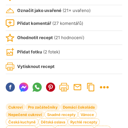
Označit jako uvařené
(21× uvařeno)
Přidat komentář
(27 komentářů)
Ohodnotit recept
(21 hodnocení)
Přidat fotku
(2 fotek)
Vytisknout recept
Cukroví
Pro začátečníky
Domácí čokoláda
Nepečené cukroví
Snadné recepty
Vánoce
Česká kuchyně
Dětská oslava
Rychlé recepty