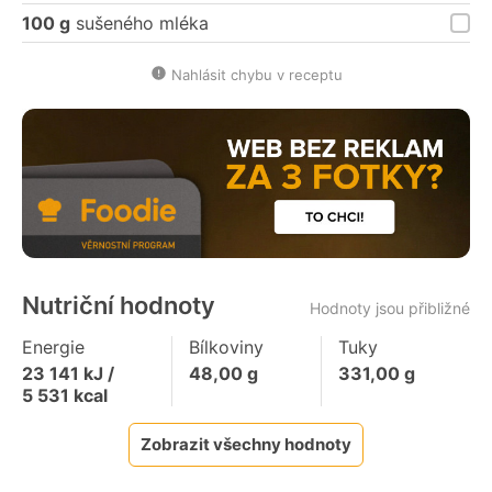
100 g
sušeného mléka
Nahlásit chybu v receptu
Nutriční hodnoty
Hodnoty jsou přibližné
Energie
Bílkoviny
Tuky
23 141
kJ /
48,00
g
331,00
g
5 531
kcal
Zobrazit všechny hodnoty