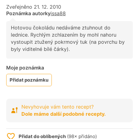
Zveřejněno 21. 12. 2010
Poznámka autorky
issa88
Hotovou čokoládu nedáváme ztuhnout do
lednice. Rychlým zchlazením by mohl nahoru
vystoupit ztužený pokrmový tuk (na povrchu by
byly viditelné bílé čárky).
Moje poznámka
Přidat poznámku
Nevyhovuje vám tento recept?
Dole máme další podobné recepty.
Přidat do oblíbených
(98× přidáno)