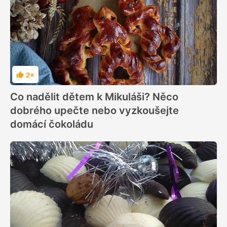
2×
Hodnocení
Co nadělit dětem k Mikuláši? Něco
dobrého upečte nebo vyzkoušejte
domácí čokoládu