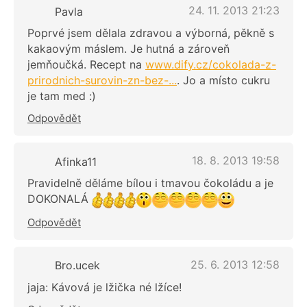
24. 11. 2013 21:23
Pavla
Poprvé jsem dělala zdravou a výborná, pěkně s
kakaovým máslem. Je hutná a zároveň
jemňoučká. Recept na
www.dify.cz/cokolada-z-
prirodnich-surovin-zn-bez-...
. Jo a místo cukru
je tam med :)
Odpovědět
18. 8. 2013 19:58
Afinka11
Pravidelně děláme bílou i tmavou čokoládu a je
DOKONALÁ
Odpovědět
25. 6. 2013 12:58
Bro.ucek
jaja: Kávová je lžička né lžíce!