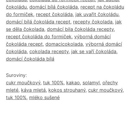
čokoládu
,
domácí bílá čokoláda
,
recept na čokoládu
do formiček
,
recept čokoláda
,
jak uvařit čokoládu
,
domácí bílá čokoláda recept
,
recepty čokolada
,
jak
se děla čokolada
,
domácí bila čokoláda recepty
,
recept čokoláda do formiček
,
výborná domácí
čokoláda recept
,
domacicokolada
,
výborná domácí
čokoláda
,
cokolada recepty
,
jak se vaří čokoláda
,
domácí čokoláda bílá
Suroviny:
cukr moučkový
,
tuk 100%
,
kakao
,
solamyl
,
ořechy
mleté
,
káva mletá
,
kokos strouhaný
,
cukr moučkový
,
tuk 100%
,
mléko sušené