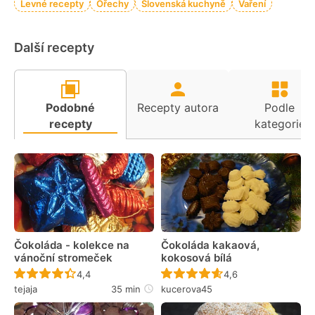
Levné recepty
Ořechy
Slovenská kuchyně
Vaření
Další recepty
Podobné
Recepty autora
Podle
recepty
kategorie
Čokoláda - kolekce na
Čokoláda kakaová,
vánoční stromeček
kokosová bílá
Recept ještě nebyl hodnocen
Recept ještě nebyl 
4,4
4,6
tejaja
35 min
kucerova45