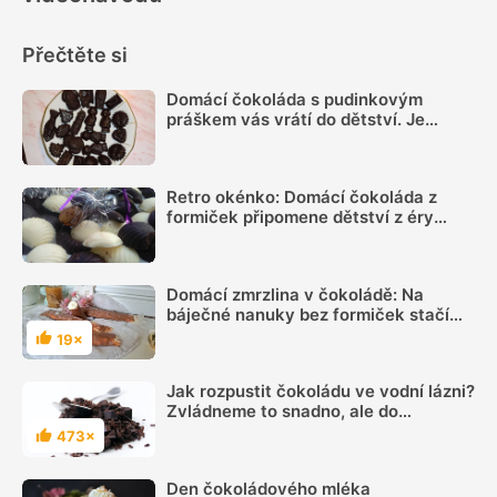
Přečtěte si
Domácí čokoláda s pudinkovým
práškem vás vrátí do dětství. Je
levnější než z obchodu a může
ozdobit i stromeček
Retro okénko: Domácí čokoláda z
formiček připomene dětství z éry
socializmu. Kakaová cukrovinka ale
frčí dodnes
Domácí zmrzlina v čokoládě: Na
báječné nanuky bez formiček stačí
jen 3 suroviny
19×
Hodnocení
Jak rozpustit čokoládu ve vodní lázni?
Zvládneme to snadno, ale do
čokolády se nesmí dostat ani kapka
473×
Hodnocení
vody
Den čokoládového mléka