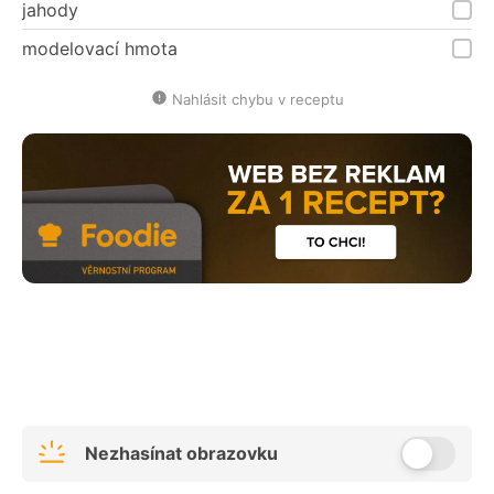
jahody
modelovací hmota
Nahlásit chybu v receptu
Nezhasínat obrazovku