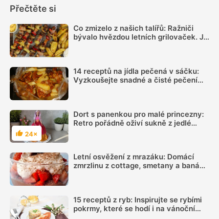
Přečtěte si
Co zmizelo z našich talířů: Ražniči
bývalo hvězdou letních grilovaček. Je
čas si ho opět připomenout
14 receptů na jídla pečená v sáčku:
Vyzkoušejte snadné a čisté pečení
plné chuti
Dort s panenkou pro malé princezny:
Retro pořádně oživí sukně z jedlé
látky
24×
Hodnocení
Letní osvěžení z mrazáku: Domácí
zmrzlinu z cottage, smetany a banánu
si zamiluje celá rodina
15 receptů z ryb: Inspirujte se rybími
pokrmy, které se hodí i na vánoční
hostinu