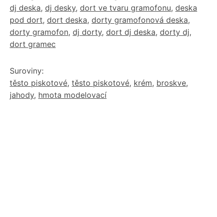
dj deska
,
dj desky
,
dort ve tvaru gramofonu
,
deska
pod dort
,
dort deska
,
dorty gramofonová deska
,
dorty gramofon
,
dj dorty
,
dort dj deska
,
dorty dj
,
dort gramec
Suroviny:
těsto piskotové
,
těsto piskotové
,
krém
,
broskve
,
jahody
,
hmota modelovací