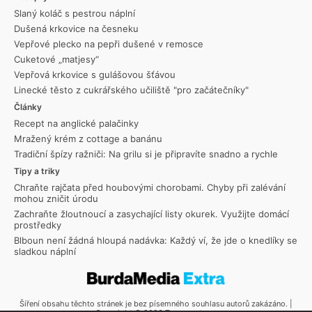
Slaný koláč s pestrou náplní
Dušená krkovice na česneku
Vepřové plecko na pepři dušené v remosce
Cuketové „matjesy“
Vepřová krkovice s gulášovou šťávou
Linecké těsto z cukrářského učiliště "pro začátečníky"
Články
Recept na anglické palačinky
Mražený krém z cottage a banánu
Tradiční špízy ražniči: Na grilu si je připravíte snadno a rychle
Tipy a triky
Chraňte rajčata před houbovými chorobami. Chyby při zalévání
mohou zničit úrodu
Zachraňte žloutnoucí a zasychající listy okurek. Využijte domácí
prostředky
Blboun není žádná hloupá nadávka: Každý ví, že jde o knedlíky se
sladkou náplní
Šíření obsahu těchto stránek je bez písemného souhlasu autorů zakázáno. |