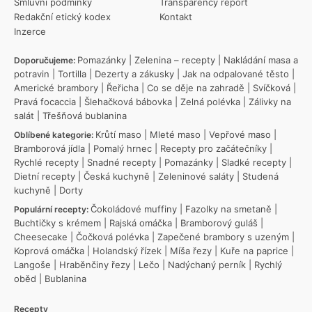
Smluvní podmínky
Transparency report
Redakční etický kodex
Kontakt
Inzerce
Pomazánky
|
Zelenina – recepty
|
Nakládání masa a
Doporučujeme:
potravin
|
Tortilla
|
Dezerty a zákusky
|
Jak na odpalované těsto
|
Americké brambory
|
Řeřicha
|
Co se děje na zahradě
|
Svíčková
|
Pravá focaccia
|
Šlehačková bábovka
|
Zelná polévka
|
Zálivky na
salát
|
Třešňová bublanina
Krůtí maso
|
Mleté maso
|
Vepřové maso
|
Oblíbené kategorie:
Bramborová jídla
|
Pomalý hrnec
|
Recepty pro začátečníky
|
Rychlé recepty
|
Snadné recepty
|
Pomazánky
|
Sladké recepty
|
Dietní recepty
|
Česká kuchyně
|
Zeleninové saláty
|
Studená
kuchyně
|
Dorty
Čokoládové muffiny
|
Fazolky na smetaně
|
Populární recepty:
Buchtičky s krémem
|
Rajská omáčka
|
Bramborový guláš
|
Cheesecake
|
Čočková polévka
|
Zapečené brambory s uzeným
|
Koprová omáčka
|
Holandský řízek
|
Míša řezy
|
Kuře na paprice
|
Langoše
|
Hraběnčiny řezy
|
Lečo
|
Nadýchaný perník
|
Rychlý
oběd
|
Bublanina
Recepty