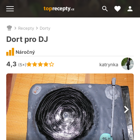
Moje akt
Přejít
Menu
na
vyhledávání
Recepty
Dorty
Nacházíte
se
Dort pro DJ
zde:
Náročný
4,3
Hodnocení receptu je
katrynka
(5×)