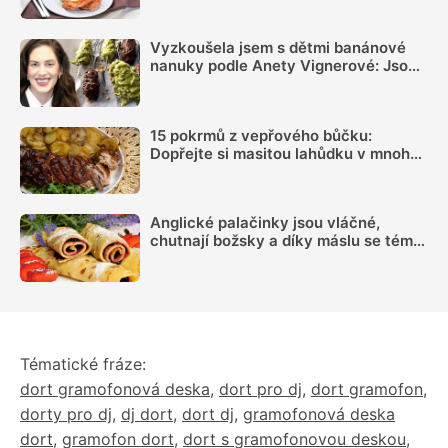
Vyzkoušela jsem s dětmi banánové
nanuky podle Anety Vignerové: Jsou
tak dobré, že do konce léta jiné dělat
nebudete
15 pokrmů z vepřového bůčku:
Dopřejte si masitou lahůdku v mnoha
podobách
Anglické palačinky jsou vláčné,
chutnají božsky a díky máslu se téměř
nepřipalují, snadný recept zvládne
každý
Tématické fráze:
dort gramofonová deska
,
dort pro dj
,
dort gramofon
,
dorty pro dj
,
dj dort
,
dort dj
,
gramofonová deska
dort
,
gramofon dort
,
dort s gramofonovou deskou
,