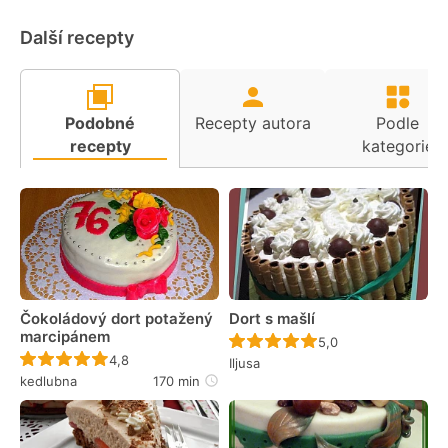
Další recepty
Podobné
Recepty autora
Podle
recepty
kategorie
Čokoládový dort potažený
Dort s mašlí
marcipánem
Recept ještě nebyl 
5,0
Recept ještě nebyl hodnocen
4,8
Iljusa
kedlubna
170 min