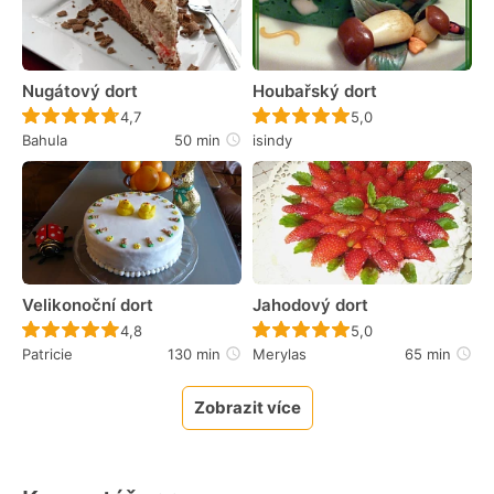
Nugátový dort
Houbařský dort
Recept ještě nebyl hodnocen
Recept ještě nebyl 
4,7
5,0
Bahula
50 min
isindy
Velikonoční dort
Jahodový dort
Recept ještě nebyl hodnocen
Recept ještě nebyl 
4,8
5,0
Patricie
130 min
Merylas
65 min
Zobrazit více