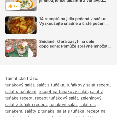
jemnou, lehce pikantní a voňavou
exotiku na talíři
7×
Hodnocení
14 receptů na jídla pečená v sáčku:
Vyzkoušejte snadné a čisté pečení
plné chuti
Snídaně, která zasytí na celé
dopoledne: Pomůže správné množství
bílkovin a dostatek vlákniny
Tématické fráze:
tunákový salát
,
salát z tuňáka
,
tuňákový salát recept
,
salát s tuňákem
,
recept na tuňákový salát
,
salát z
tuňáka recept
,
recept tuňákový salát
,
zeleninový
salát z tuňáka recept
,
tunakovi salat
,
salát s s
tunákem
,
saláty z tunáka
,
salát s tuňáka
,
recept na