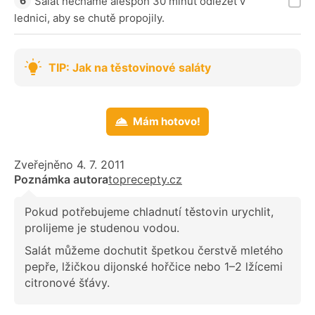
Salát necháme alespoň 30 minut odležet v
lednici, aby se chutě propojily.
TIP: Jak na těstovinové saláty
Mám hotovo!
Zveřejněno 4. 7. 2011
Poznámka autora
toprecepty.cz
Pokud potřebujeme chladnutí těstovin urychlit,
prolijeme je studenou vodou.
Salát můžeme dochutit špetkou čerstvě mletého
pepře, lžičkou dijonské hořčice nebo 1–2 lžícemi
citronové šťávy.