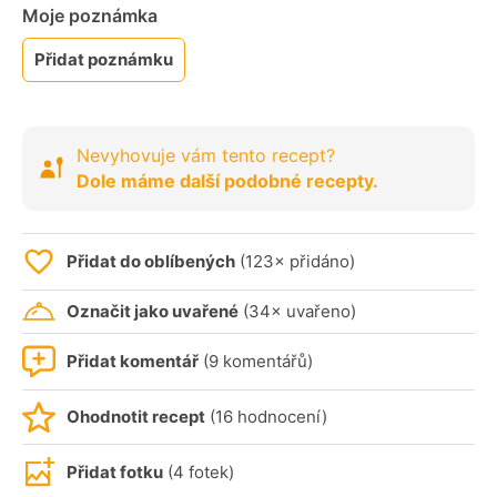
Moje poznámka
Přidat poznámku
Nevyhovuje vám tento recept?
Dole máme další podobné recepty.
Přidat do oblíbených
(123× přidáno)
Označit jako uvařené
(34× uvařeno)
Přidat komentář
(9 komentářů)
Ohodnotit recept
(16 hodnocení)
Přidat fotku
(4 fotek)