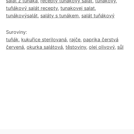
salat z tunaka
,
recepty tunákový salát
,
tuňákový
,
tuňákový salát recepty
,
tunakovej salat
,
tunákovýsalát
,
saláty s tunákem
,
salát tuňákový
Suroviny:
tuňák
,
kukuřice sterilovaná
,
rajče
,
paprika čerstvá
červená
,
okurka salátová
,
těstoviny
,
olej olivový
,
sůl