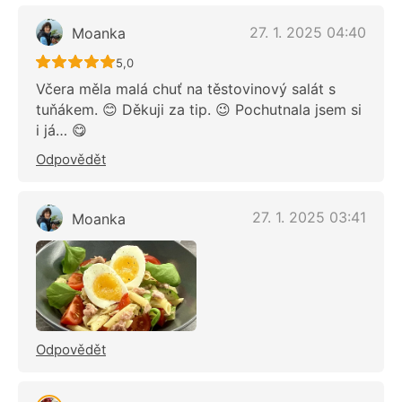
27. 1. 2025 04:40
Moanka
Recept ještě nebyl hodnocen
5,0
Včera měla malá chuť na těstovinový salát s
tuňákem. 😊 Děkuji za tip. 😉 Pochutnala jsem si
i já… 😋
Odpovědět
27. 1. 2025 03:41
Moanka
Odpovědět