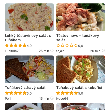
Lehký těstovinový salát s
Těstovinovo – tuňákový
tuňákem
salát
Recept ještě nebyl hodnocen
Recept ještě nebyl 
4,9
0,0
Lusinda79
25 min
tejaja
20 min
Tuňákový zdravý salát
Tuňákový salát s kukuřicí
Recept ještě nebyl hodnocen
Recept ještě nebyl 
5,0
5,0
Pejli
15 min
Ivace64