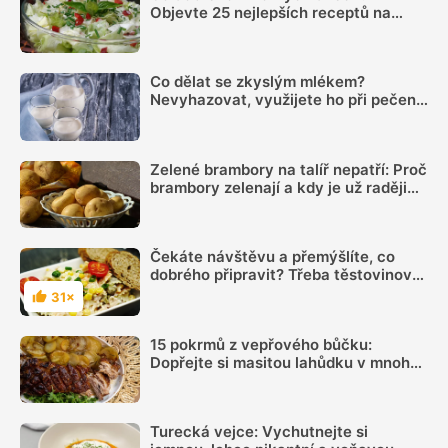
Objevte 25 nejlepších receptů na
osvěžující letní saláty
Co dělat se zkyslým mlékem?
Nevyhazovat, využijete ho při pečení i
na zahradě
Zelené brambory na talíř nepatří: Proč
brambory zelenají a kdy je už raději
nejíst
Čekáte návštěvu a přemýšlíte, co
dobrého připravit? Třeba těstovinový
salát - je praktický, jednoduchý a
31×
Hodnocení
výborně chutná
15 pokrmů z vepřového bůčku:
Dopřejte si masitou lahůdku v mnoha
podobách
Turecká vejce: Vychutnejte si