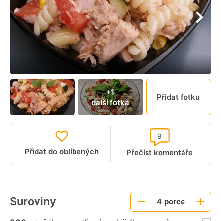
+1
Přidat fotku
další fotka
9
Přidat do oblíbených
Přečíst komentáře
Suroviny
4
porce
Menší
Větší
porce
porce