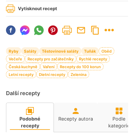
Vytisknout recept
Ryby
Saláty
Těstovinové saláty
Tuňák
Oběd
Večeře
Recepty pro začátečníky
Rychlé recepty
Česká kuchyně
Vaření
Recepty do 100 korun
Letní recepty
Dietní recepty
Zelenina
Další recepty
Podobné
Recepty autora
Podle
recepty
kategorie