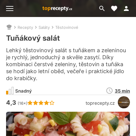
Moje akt
Přejít
Menu
na
vyhledávání
Recepty
Saláty
Těstovinové
Nacházíte
se
Tuňákový salát
zde:
Lehký těstovinový salát s tuňákem a zeleninou
je rychlý, jednoduchý a skvěle zasytí. Díky
kombinaci čerstvé zeleniny, těstovin a tuňáka
se hodí jako letní oběd, večeře i praktické jídlo
do krabičky.
Doba
Snadný
35 min
přípravy
4,3
Hodnocení receptu je
toprecepty.cz
(16×)