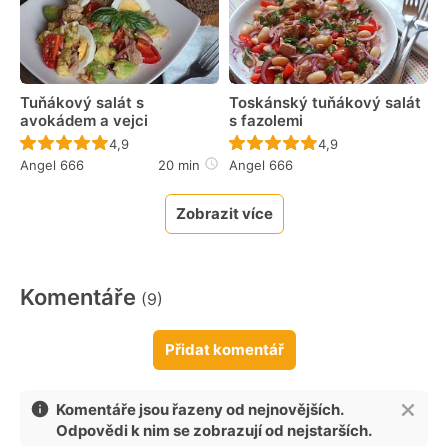
Tuňákový salát s
Toskánský tuňákový salát
avokádem a vejci
s fazolemi
Recept ještě nebyl hodnocen
Recept ještě nebyl 
4,9
4,9
Angel 666
20 min
Angel 666
Zobrazit více
Komentáře
(9)
Přidat komentář
Komentáře jsou řazeny od nejnovějších.
Odpovědi k nim se zobrazují od nejstarších.