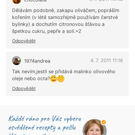
Dělávám podobně, zakapu oliváčem, popráším
kořením (v létě samozřejmě používám čerstvé
bylinky) a dochutím citronovou šťávou a
špetkou cukru, pepře a soli.+2
Odpovědět
4. 7. 2011 11:16
1974andrea
Tak nevím,jestli se přidává malinko olivového
oleje nebo octa?
Odpovědět