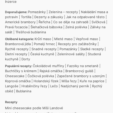
Inzerce
Pomazánky
|
Zelenina – recepty
|
Nakládání masa a
Doporučujeme:
potravin
|
Tortilla
|
Dezerty a zákusky
|
Jak na odpalované těsto
|
Americké brambory
|
Řeřicha
|
Co se děje na zahradě
|
Svíčková
|
Pravá focaccia
|
Šlehačková bábovka
|
Zelná polévka
|
Zálivky na
salát
|
Třešňová bublanina
Krůtí maso
|
Mleté maso
|
Vepřové maso
|
Oblíbené kategorie:
Bramborová jídla
|
Pomalý hrnec
|
Recepty pro začátečníky
|
Rychlé recepty
|
Snadné recepty
|
Pomazánky
|
Sladké recepty
|
Dietní recepty
|
Česká kuchyně
|
Zeleninové saláty
|
Studená
kuchyně
|
Dorty
Čokoládové muffiny
|
Fazolky na smetaně
|
Populární recepty:
Buchtičky s krémem
|
Rajská omáčka
|
Bramborový guláš
|
Cheesecake
|
Čočková polévka
|
Zapečené brambory s uzeným
|
Koprová omáčka
|
Holandský řízek
|
Míša řezy
|
Kuře na paprice
|
Langoše
|
Hraběnčiny řezy
|
Lečo
|
Nadýchaný perník
|
Rychlý
oběd
|
Bublanina
Recepty
Mini cheesecake podle Míši Landové