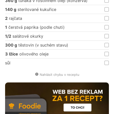
360 g
tuňáka v rostlinném oleji (konzerva)
140 g
sterilované kukuřice
2
rajčata
1
čerstvá paprika (podle chuti)
1/2
salátové okurky
300 g
těstovin (v suchém stavu)
3 lžíce
olivového oleje
sůl
Nahlásit chybu v receptu