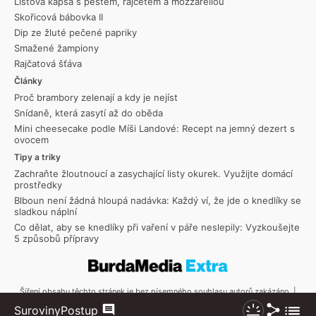
Listová kapsa s pestem, rajčetem a mozzarellou
Skořicová bábovka II
Dip ze žluté pečené papriky
Smažené žampiony
Rajčatová šťáva
Články
Proč brambory zelenají a kdy je nejíst
Snídaně, která zasytí až do oběda
Mini cheesecake podle Míši Landové: Recept na jemný dezert s
ovocem
Tipy a triky
Zachraňte žloutnoucí a zasychající listy okurek. Využijte domácí
prostředky
Blboun není žádná hloupá nadávka: Každý ví, že jde o knedlíky se
sladkou náplní
Co dělat, aby se knedlíky při vaření v páře neslepily: Vyzkoušejte
5 způsobů přípravy
Šíření obsahu těchto stránek je bez písemného souhlasu autorů zakázáno. |
Copyright © 2026 Toprecepty.cz
Sdílet
Zobraz
Suroviny
Postup