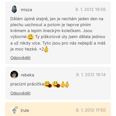
9. 1. 2012 19:56
misza
Dělám úplně stejně, jen je nechám jeden den na
plechu uschnout a potom je teprve plním
krémem a lepím lineckým kolečkem. Jsou
výborné.
Ty piškotové úly jsem dělala jednou
a už nikdy více. Tyto jsou pro nás nejlepší a máš
je moc hezké. +2
Odpovědět
9. 1. 2012 19:14
rebeka
pracizní prácička
Odpovědět
9. 1. 2012 17:50
Irule