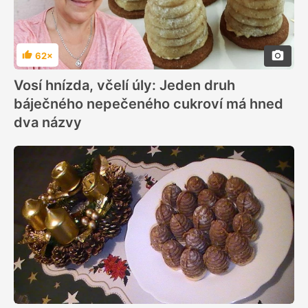
62×
Hodnocení
Vosí hnízda, včelí úly: Jeden druh
báječného nepečeného cukroví má hned
dva názvy