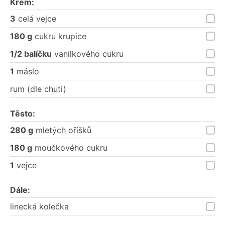
Krém:
3
celá vejce
180 g
cukru krupice
1/2 balíčku
vanilkového cukru
1
máslo
rum (dle chuti)
Těsto:
280 g
mletých oříšků
180 g
moučkového cukru
1
vejce
Dále:
linecká kolečka