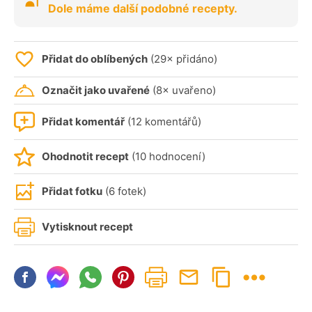
Dole máme další podobné recepty.
Přidat do oblíbených
(29× přidáno)
Označit jako uvařené
(8× uvařeno)
Přidat komentář
(12 komentářů)
Ohodnotit recept
(10 hodnocení)
Přidat fotku
(6 fotek)
Vytisknout recept