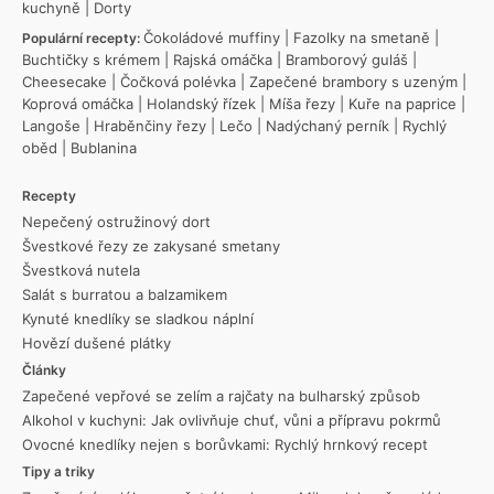
kuchyně
|
Dorty
Čokoládové muffiny
|
Fazolky na smetaně
|
Populární recepty:
Buchtičky s krémem
|
Rajská omáčka
|
Bramborový guláš
|
Cheesecake
|
Čočková polévka
|
Zapečené brambory s uzeným
|
Koprová omáčka
|
Holandský řízek
|
Míša řezy
|
Kuře na paprice
|
Langoše
|
Hraběnčiny řezy
|
Lečo
|
Nadýchaný perník
|
Rychlý
oběd
|
Bublanina
Recepty
Nepečený ostružinový dort
Švestkové řezy ze zakysané smetany
Švestková nutela
Salát s burratou a balzamikem
Kynuté knedlíky se sladkou náplní
Hovězí dušené plátky
Články
Zapečené vepřové se zelím a rajčaty na bulharský způsob
Alkohol v kuchyni: Jak ovlivňuje chuť, vůni a přípravu pokrmů
Ovocné knedlíky nejen s borůvkami: Rychlý hrnkový recept
Tipy a triky