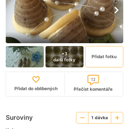
+3
Přidat fotku
další fotky
12
Přidat do oblíbených
Přečíst komentáře
Suroviny
1
dávka
Menší
Větší
porce
porce