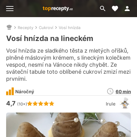
Moje akt
Přejít
Menu
na
vyhledávání
Recepty
Cukroví
Vosí hnízda
Nacházíte
se
Vosí hnízda na lineckém
zde:
Vosí hnízda ze sladkého těsta z mletých oříšků,
plněné máslovým krémem, s lineckým kolečkem
vespod, nesmí na Vánoce nikdy chybět. Ze
sváteční tabule toto oblíbené cukroví zmizí mezi
prvními.
Doba
Náročný
60 min
přípravy
4,7
Hodnocení receptu je
Irule
(10×)