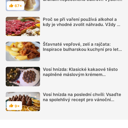
si svůj oblíbený tvar i chuť
67×
Hodnocení
Proč se při vaření používá alkohol a
kdy je vhodné zvolit náhradu. Vždy se
totiž neodpaří
Šťavnaté vepřové, zelí a rajčata:
Inspirace bulharskou kuchyní pro letní
oběd z jednoho pekáčku
Vosí hnízda: Klasické kakaové těsto
naplněné máslovým krémem
provoněným rumem patří k vánočním
svátkům
Vosí hnízda na poslední chvíli: Vsaďte
na spolehlivý recept pro vánoční
pohodu
9×
Hodnocení