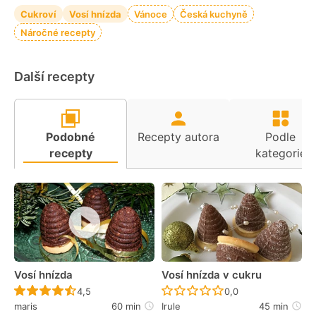
Cukroví
Vosí hnízda
Vánoce
Česká kuchyně
Náročné recepty
Další recepty
Podobné
Recepty autora
Podle
recepty
kategorie
Vosí hnízda
Vosí hnízda v cukru
Recept ještě nebyl hodnocen
Recept ještě nebyl 
4,5
0,0
maris
60 min
Irule
45 min