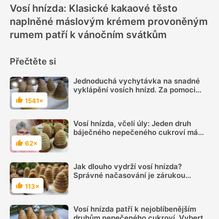
Vosí hnízda: Klasické kakaové těsto
naplněné máslovým krémem provoněným
rumem patří k vánočním svátkům
Přečtěte si
Jednoduchá vychytávka na snadné
vyklápění vosích hnízd. Za pomoci
kousku mikrotenu půjdou z formičky
1541×
Hodnocení
hravě
Vosí hnízda, včelí úly: Jeden druh
báječného nepečeného cukroví má
hned dva názvy
62×
Hodnocení
Jak dlouho vydrží vosí hnízda?
Správné načasování je zárukou
výborné chuti
113×
Hodnocení
Vosí hnízda patří k nejoblíbenějším
druhům nepečeného cukroví. Vyberte