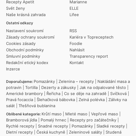
Recepty Apetit
Marianne
Svět ženy
ELLE
Naše krásná zahrada
Lifee
Ostatní odkazy
Nastavení soukromí
RSS
Zásady ochrany soukromí
Kariéra v Topreceptech
Cookies zásady
Foodie
Obchodní podmínky
Nahlásit
Smluvní podmínky
Transparency report
Redakční etický kodex
Kontakt
Inzerce
Pomazánky
|
Zelenina – recepty
|
Nakládání masa a
Doporučujeme:
potravin
|
Tortilla
|
Dezerty a zákusky
|
Jak na odpalované těsto
|
Americké brambory
|
Řeřicha
|
Co se děje na zahradě
|
Svíčková
|
Pravá focaccia
|
Šlehačková bábovka
|
Zelná polévka
|
Zálivky na
salát
|
Třešňová bublanina
Krůtí maso
|
Mleté maso
|
Vepřové maso
|
Oblíbené kategorie:
Bramborová jídla
|
Pomalý hrnec
|
Recepty pro začátečníky
|
Rychlé recepty
|
Snadné recepty
|
Pomazánky
|
Sladké recepty
|
Dietní recepty
|
Česká kuchyně
|
Zeleninové saláty
|
Studená