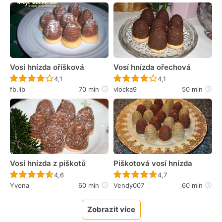
Vosí hnízda oříšková
Vosí hnízda ořechová
Recept ještě nebyl hodnocen
Recept ještě nebyl 
4,1
4,1
fb.lib
70 min
vlocka9
50 min
Vosí hnízda z piškotů
Piškotová vosí hnízda
Recept ještě nebyl hodnocen
Recept ještě nebyl 
4,6
4,7
Yvona
60 min
Vendy007
60 min
Zobrazit více