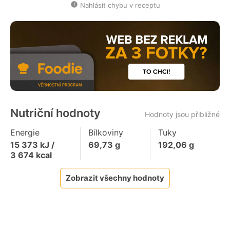
Nahlásit chybu v receptu
Nutriční hodnoty
Hodnoty jsou přibližné
Energie
Bílkoviny
Tuky
15 373
kJ /
69,73
g
192,06
g
3 674
kcal
Zobrazit všechny hodnoty