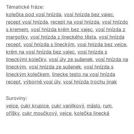
Tématické fráze:
kolečka pod vosí hnízda
,
vosí hnízda bez vajec
,
recept vosí hnízda
,
recept na vosí hnízda
,
vosí hnízdo
s kremem
,
vosí hnízda krém bez vajec
,
vosí hnízda z
margotky
,
vosí hnízda z lineckého těsta
,
vosí hnízda
recept
,
vosí hnízda s lineckým
,
vosi hnizda bez vejce
,
krém na vosí hnízda bez vajec
,
vosí hnízda s
lineckými kolečky
,
vosí úly ze sušenek
,
vosí hnízda na
lineckým
,
vosí hnízda ze sušenek
,
vosí hnízda s
lineckým kolečkem
,
linecke testo na vosí hnízda
recept
,
výborné vosí úly
,
vosí hnízda trochu jinak
Suroviny:
vejce
,
cukr krupice
,
cukr vanilkový
,
máslo
,
rum
,
oříšky
,
cukr moučkový
,
vejce
,
kolečka linecká