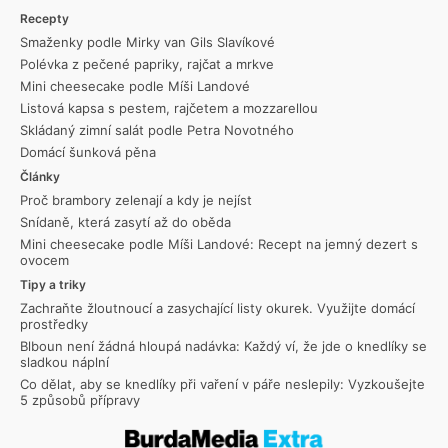
Recepty
Smaženky podle Mirky van Gils Slavíkové
Polévka z pečené papriky, rajčat a mrkve
Mini cheesecake podle Míši Landové
Listová kapsa s pestem, rajčetem a mozzarellou
Skládaný zimní salát podle Petra Novotného
Domácí šunková pěna
Články
Proč brambory zelenají a kdy je nejíst
Snídaně, která zasytí až do oběda
Mini cheesecake podle Míši Landové: Recept na jemný dezert s
ovocem
Tipy a triky
Zachraňte žloutnoucí a zasychající listy okurek. Využijte domácí
prostředky
Blboun není žádná hloupá nadávka: Každý ví, že jde o knedlíky se
sladkou náplní
Co dělat, aby se knedlíky při vaření v páře neslepily: Vyzkoušejte
5 způsobů přípravy