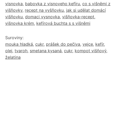
visnovka
,
babovka z visnoveho kefíru
,
co s višněmi z
višňovky
,
recept na vyšňovku
,
jak si udělat domácí
višňovku
,
domaci vysnovka
,
višňovka-recept
,
višnovka krém
,
kefírová buchta s s višněmi
Suroviny:
mouka hladká
,
cukr
,
prášek do pečiva
,
vejce
,
kefír
,
olej
,
tvaroh
,
smetana kysaná
,
cukr
,
kompot višňový
,
želatina