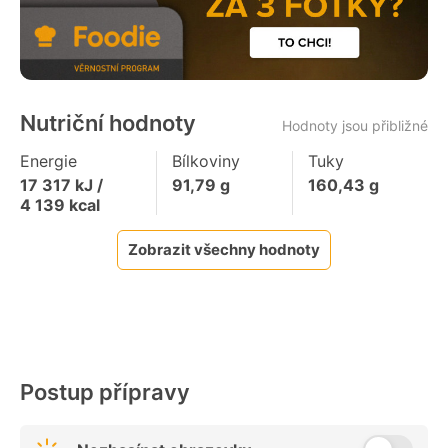
Nutriční hodnoty
Hodnoty jsou přibližné
Energie
Bílkoviny
Tuky
17 317
kJ /
91,79
g
160,43
g
4 139
kcal
Zobrazit všechny hodnoty
Postup přípravy