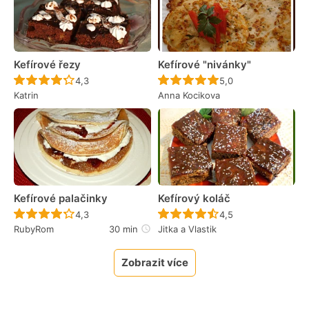
Kefírové řezy
Kefírové "nivánky"
Recept ještě nebyl hodnocen
Recept ještě nebyl 
4,3
5,0
Katrin
Anna Kocikova
Kefírové palačinky
Kefírový koláč
Recept ještě nebyl hodnocen
Recept ještě nebyl 
4,3
4,5
RubyRom
30 min
Jitka a Vlastik
Zobrazit více