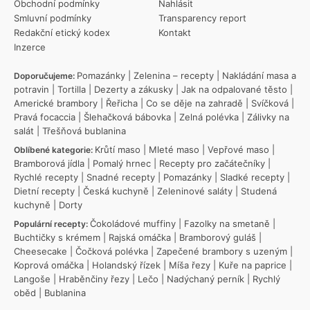
Obchodní podmínky
Nahlásit
Smluvní podmínky
Transparency report
Redakční etický kodex
Kontakt
Inzerce
Pomazánky
|
Zelenina – recepty
|
Nakládání masa a
Doporučujeme:
potravin
|
Tortilla
|
Dezerty a zákusky
|
Jak na odpalované těsto
|
Americké brambory
|
Řeřicha
|
Co se děje na zahradě
|
Svíčková
|
Pravá focaccia
|
Šlehačková bábovka
|
Zelná polévka
|
Zálivky na
salát
|
Třešňová bublanina
Krůtí maso
|
Mleté maso
|
Vepřové maso
|
Oblíbené kategorie:
Bramborová jídla
|
Pomalý hrnec
|
Recepty pro začátečníky
|
Rychlé recepty
|
Snadné recepty
|
Pomazánky
|
Sladké recepty
|
Dietní recepty
|
Česká kuchyně
|
Zeleninové saláty
|
Studená
kuchyně
|
Dorty
Čokoládové muffiny
|
Fazolky na smetaně
|
Populární recepty:
Buchtičky s krémem
|
Rajská omáčka
|
Bramborový guláš
|
Cheesecake
|
Čočková polévka
|
Zapečené brambory s uzeným
|
Koprová omáčka
|
Holandský řízek
|
Míša řezy
|
Kuře na paprice
|
Langoše
|
Hraběnčiny řezy
|
Lečo
|
Nadýchaný perník
|
Rychlý
oběd
|
Bublanina