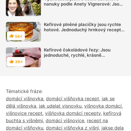
nanuky podle Anety Vignerové: Jsou
tak dobré, že do konce léta jiné dělat
nebudete
Kefírové plněné placičky jsou rychle
hotové. Jednoduchý hrnkový recept
má úspěch i u dětí
54×
Hodnocení
Kefírové čokoládové řezy: Jsou
jednoduché, rychlé, krásně
nadýchané a úžasně vláčné
39×
Hodnocení
Tématické fráze:
domácí višnovka
,
domácí višňovka recept
,
jak se
dělá višnovka
,
jak udelat visnovku
,
višnovka domácí
,
višnovice recept
,
višńovka domácí recepty
,
kefírová
buchta s višněmi
,
domácí višnovice
,
recept na
domácí višňovku
,
domácí višňovka z višní
,
jakse dela