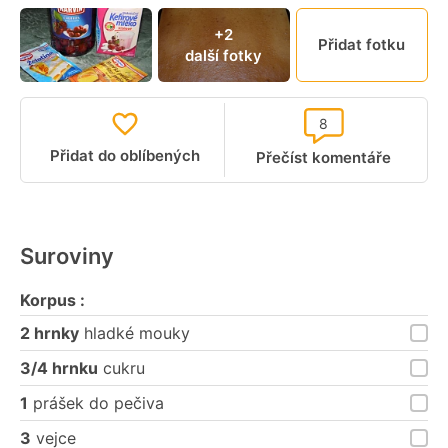
+2
Přidat fotku
další fotky
8
Přidat do oblíbených
Přečíst komentáře
Suroviny
Korpus :
2 hrnky
hladké mouky
3/4 hrnku
cukru
1
prášek do pečiva
3
vejce