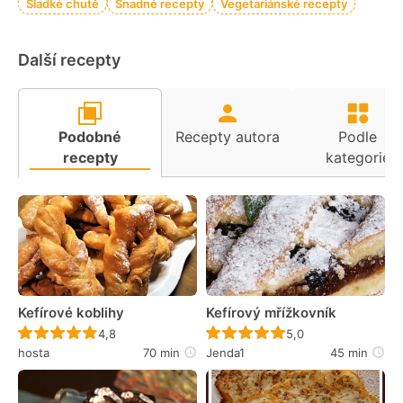
Sladké chutě
Snadné recepty
Vegetariánské recepty
Další recepty
Podobné
Recepty autora
Podle
recepty
kategorie
Kefírové koblihy
Kefírový mřížkovník
Recept ještě nebyl hodnocen
Recept ještě nebyl 
4,8
5,0
hosta
70 min
Jenda1
45 min