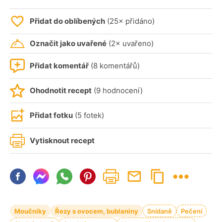
Přidat do oblíbených
(25× přidáno)
Označit jako uvařené
(2× uvařeno)
Přidat komentář
(8 komentářů)
Ohodnotit recept
(9 hodnocení)
Přidat fotku
(5 fotek)
Vytisknout recept
Moučníky
Řezy s ovocem, bublaniny
Snídaně
Pečení