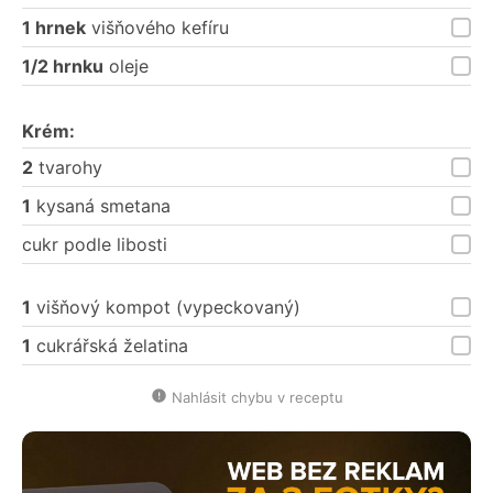
1 hrnek
višňového kefíru
1/2 hrnku
oleje
Krém:
2
tvarohy
1
kysaná smetana
cukr podle libosti
1
višňový kompot (vypeckovaný)
1
cukrářská želatina
Nahlásit chybu v receptu