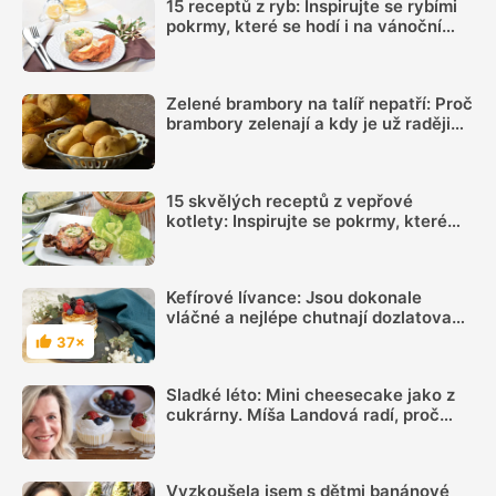
15 receptů z ryb: Inspirujte se rybími
pokrmy, které se hodí i na vánoční
hostinu
Zelené brambory na talíř nepatří: Proč
brambory zelenají a kdy je už raději
nejíst
15 skvělých receptů z vepřové
kotlety: Inspirujte se pokrmy, které
vás nezklamou
Kefírové lívance: Jsou dokonale
vláčné a nejlépe chutnají dozlatova
usmažené
37×
Hodnocení
Sladké léto: Mini cheesecake jako z
cukrárny. Míša Landová radí, proč
nespěchat se šleháním náplně
Vyzkoušela jsem s dětmi banánové