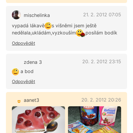
21. 2. 2012 07:05
mischelinka
vypadá lákavě
s višněmi jsem ještě
nedělala,ukládám,vyzkouším
posílám bodík
Odpovědět
20. 2. 2012 23:15
zdena 3
a bod
Odpovědět
20. 2. 2012 20:26
aanet3