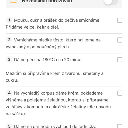
Nezhasínat obrazovku
Mouku, cukr a prášek do pečiva smícháme.
Přidáme vejce, kefír a olej.
Vymícháme hladké těsto, které nalijeme na
vymazaný a pomoučněný plech.
Dáme péci na 180°C cca 20 minut.
Mezitím si připravíme krém z tvarohu, smetany a
cukru.
Na vychladlý korpus dáme krém, poklademe
višněma a polejeme želatinou, kterou si připravíme
ze šťávy z kompotu a cukrářské želatiny (dle návodu
na sáčku).
Dáme na pár hodin vychladit do ledničky.