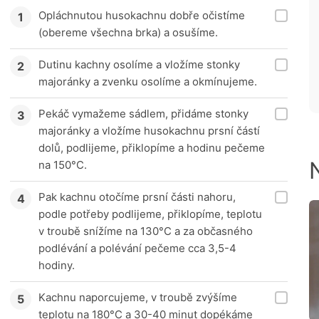
Opláchnutou husokachnu dobře očistíme
(obereme všechna brka) a osušíme.
Dutinu kachny osolíme a vložíme stonky
majoránky a zvenku osolíme a okmínujeme.
Pekáč vymažeme sádlem, přidáme stonky
majoránky a vložíme husokachnu prsní částí
dolů, podlijeme, přiklopíme a hodinu pečeme
na 150°C.
Pak kachnu otočíme prsní části nahoru,
podle potřeby podlijeme, přiklopíme, teplotu
v troubě snížíme na 130°C a za občasného
podlévání a polévání pečeme cca 3,5-4
hodiny.
Kachnu naporcujeme, v troubě zvýšíme
teplotu na 180°C a 30-40 minut dopékáme