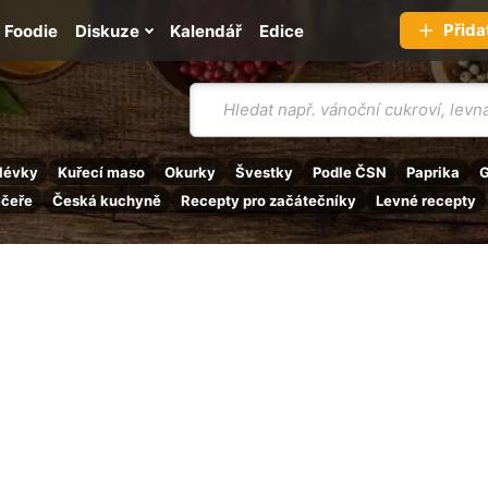
Přida
Foodie
Diskuze
Kalendář
Edice
Vyhledávání
lévky
Kuřecí maso
Okurky
Švestky
Podle ČSN
Paprika
G
ečeře
Česká kuchyně
Recepty pro začátečníky
Levné recepty