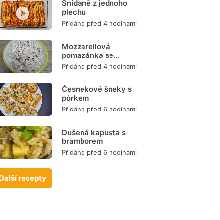
Snídaně z jednoho
plechu
Přidáno před 4 hodinami
Mozzarellová
pomazánka se
šunkou
Přidáno před 4 hodinami
Česnekové šneky s
pórkem
Přidáno před 6 hodinami
Dušená kapusta s
bramborem
Přidáno před 6 hodinami
Další recepty