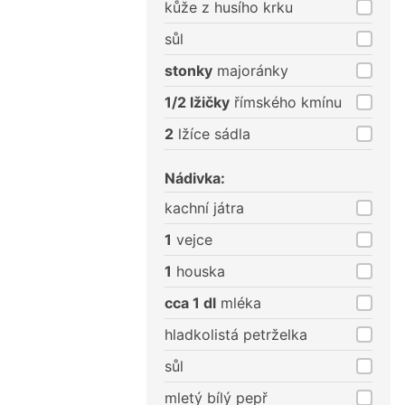
kůže z husího krku
sůl
stonky
majoránky
1/2 lžičky
římského kmínu
2
lžíce sádla
Nádivka:
kachní játra
1
vejce
1
houska
cca 1 dl
mléka
hladkolistá petrželka
sůl
mletý bílý pepř