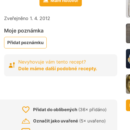
Mám hotovo!
Zveřejněno 1. 4. 2012
Moje poznámka
Přidat poznámku
Nevyhovuje vám tento recept?
Dole máme další podobné recepty.
Přidat do oblíbených
(36× přidáno)
Označit jako uvařené
(5× uvařeno)