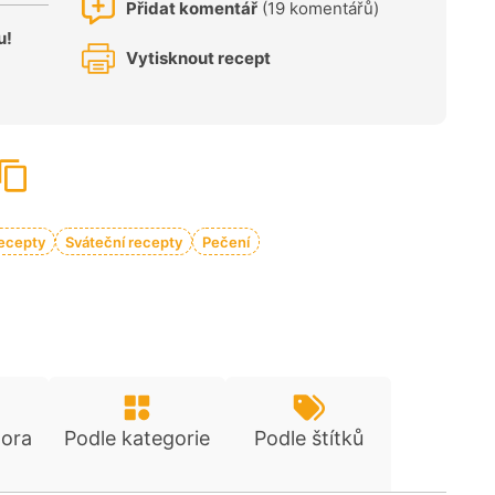
Přidat komentář
(19 komentářů)
u!
Vytisknout recept
ecepty
Sváteční recepty
Pečení
tora
Podle kategorie
Podle štítků