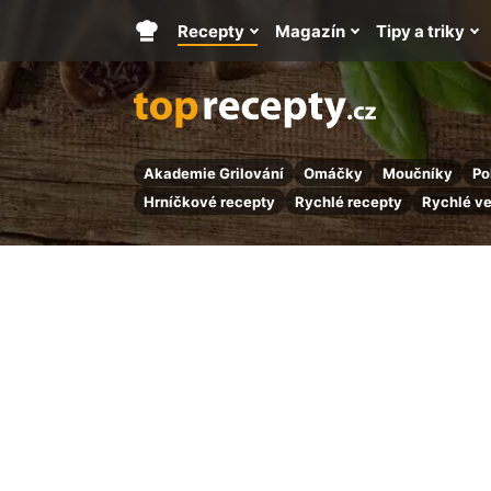
Recepty
Magazín
Tipy a triky
Hlavní
stránka
Akademie Grilování
Omáčky
Moučníky
Po
Hrníčkové recepty
Rychlé recepty
Rychlé v