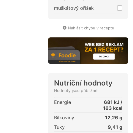
muškátový oříšek
Nahlásit chybu v receptu
Nutriční hodnoty
Hodnoty jsou přibližné
Energie
681
kJ /
163
kcal
Bílkoviny
12,26
g
Tuky
9,41
g