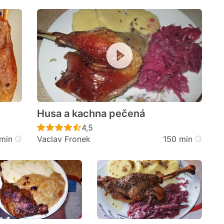
Husa a kachna pečená
cen
Recept ještě nebyl hodnocen
4,5
min
Vaclav Fronek
150 min