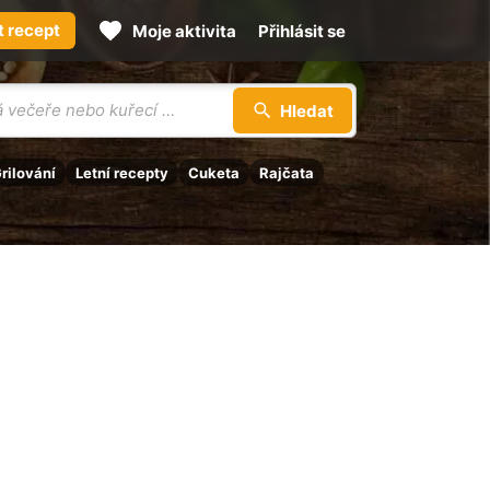
t recept
Moje aktivita
Přihlásit se
Hledat
rilování
Letní recepty
Cuketa
Rajčata