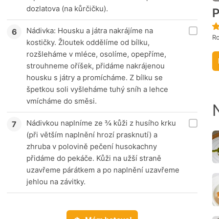
dozlatova (na kůrčičku).
P
Nádivka: Housku a játra nakrájíme na
R
kostičky. Žloutek oddělíme od bílku,
rozšleháme v mléce, osolíme, opepříme,
strouhneme oříšek, přidáme nakrájenou
housku s játry a promícháme. Z bílku se
špetkou soli vyšleháme tuhý sníh a lehce
vmícháme do směsi.
Nádivkou naplníme ze ¾ kůži z husího krku
(při větším naplnění hrozí prasknutí) a
zhruba v polovině pečení husokachny
přidáme do pekáče. Kůži na užší straně
uzavřeme párátkem a po naplnění uzavřeme
jehlou na závitky.