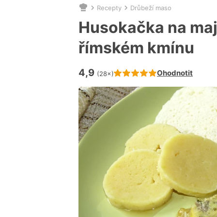
Recepty
Drůbeží maso
Nacházíte
se
Husokačka na maj
zde:
římském kmínu
4,9
Hodnocení receptu je
Ohodnotit
(28×)