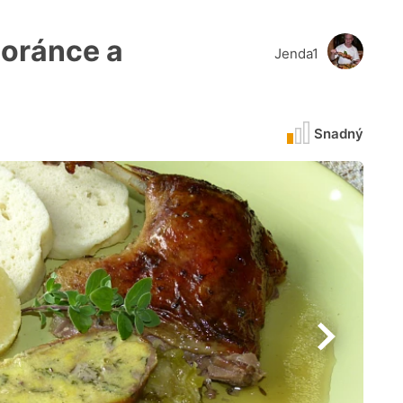
oránce a
Jenda1
Snadný