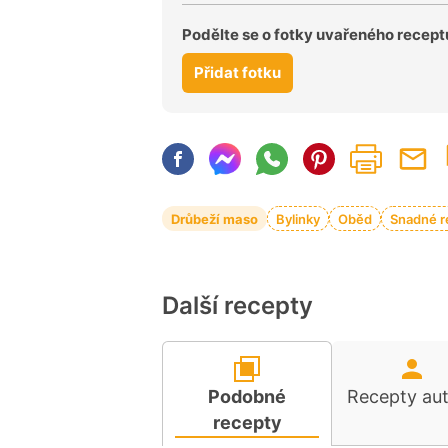
Podělte se o fotky uvařeného recept
Přidat fotku
Drůbeží maso
Bylinky
Oběd
Snadné r
Další recepty
Podobné
Recepty au
recepty