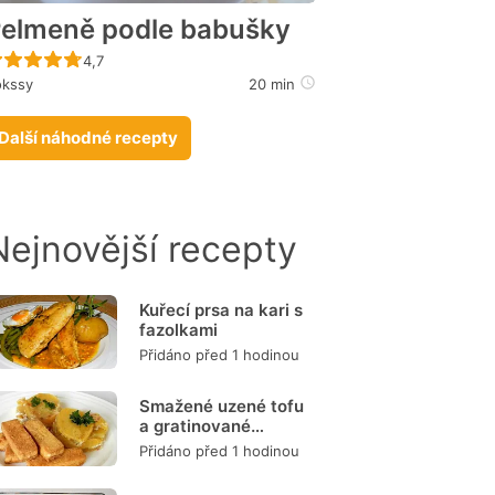
elmeně podle babušky
Recept ještě nebyl hodnocen
4,7
okssy
20 min
Další náhodné recepty
Nejnovější recepty
Kuřecí prsa na kari s
fazolkami
Přidáno před 1 hodinou
Smažené uzené tofu
a gratinované
brambory
Přidáno před 1 hodinou