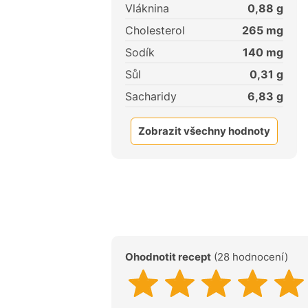
Vláknina
0,88
g
Cholesterol
265
mg
Sodík
140
mg
Sůl
0,31
g
Sacharidy
6,83
g
Zobrazit všechny hodnoty
Ohodnotit recept
(28 hodnocení)