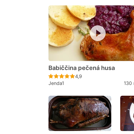
Babiččina pečená husa
Recept ještě nebyl hodno
4,9
Jenda1
130 