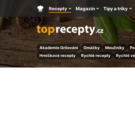
Recepty
Magazín
Tipy a triky
Hlavní
stránka
Akademie Grilování
Omáčky
Moučníky
Po
Hrníčkové recepty
Rychlé recepty
Rychlé v