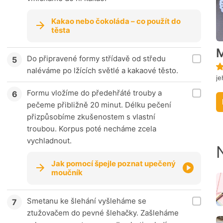
Kakao nebo čokoláda – co použít do
těsta
M
Do připravené formy střídavě od středu
naléváme po lžících světlé a kakaové těsto.
je
Formu vložíme do předehřáté trouby a
pečeme přibližně 20 minut. Délku pečení
přizpůsobíme zkušenostem s vlastní
troubou. Korpus poté necháme zcela
vychladnout.
Jak pomocí špejle poznat upečený
moučník
Smetanu ke šlehání vyšleháme se
ztužovačem do pevné šlehačky. Zašleháme