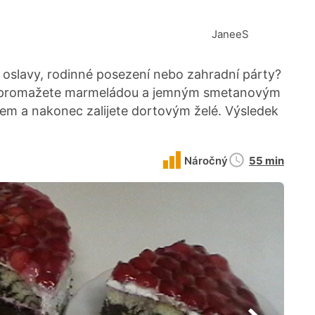
JaneeS
 oslavy, rodinné posezení nebo zahradní párty?
 promažete marmeládou a jemným smetanovým
m a nakonec zalijete dortovým želé. Výsledek
Doba
Náročný
55 min
přípravy