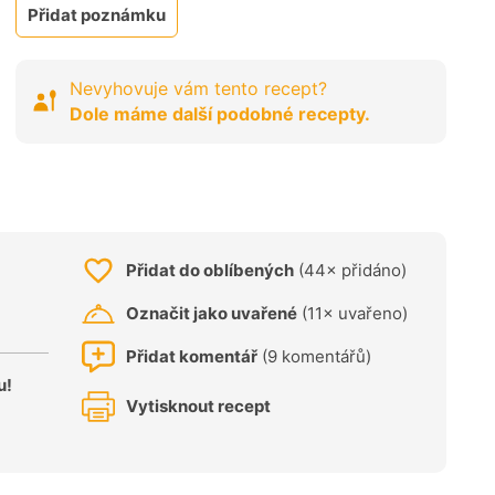
Přidat poznámku
Nevyhovuje vám tento recept?
Dole máme další podobné recepty.
Přidat do oblíbených
(44× přidáno)
Označit jako uvařené
(11× uvařeno)
Přidat komentář
(9 komentářů)
u!
Vytisknout recept