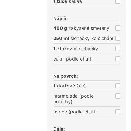
1 lžíce
kakaa
Náplň:
400 g
zakysané smetany
250 ml
šlehačky ke šlehání
1
ztužovač šlehačky
cukr (podle chuti)
Na povrch:
1
dortové želé
marmeláda (podle
potřeby)
ovoce (podle chuti)
Dále: