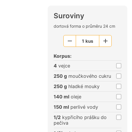
Suroviny
dortová forma o průměru 24 cm
1
kus
Menší
Větší
porce
porce
Korpus:
4
vejce
250 g
moučkového cukru
250 g
hladké mouky
140 ml
oleje
150 ml
perlivé vody
1/2
kypřicího prášku do
pečiva