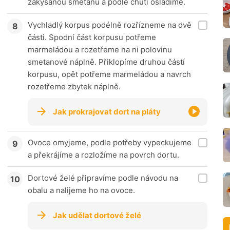
zakysanou smetanu a podle chuti osladíme.
Vychladlý korpus podélně rozřízneme na dvě
části. Spodní část korpusu potřeme
marmeládou a rozetřeme na ni polovinu
smetanové náplně. Přiklopíme druhou částí
korpusu, opět potřeme marmeládou a navrch
rozetřeme zbytek náplně.
Jak prokrajovat dort na pláty
Ovoce omyjeme, podle potřeby vypeckujeme
a překrájíme a rozložíme na povrch dortu.
Dortové želé připravíme podle návodu na
obalu a nalijeme ho na ovoce.
Jak udělat dortové želé