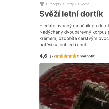
Recepty
Dorty
Ovocné
Nacházíte
se
Svěží letní dortík
zde:
Hledáte ovocný moučník pro letní
Nadýchaný dvoubarevný korpus
krémem, ozdobíte čerstvým ovoce
potěší na pohled i chutí.
4,6
Hodnocení receptu je
Ohodnotit
(8×)