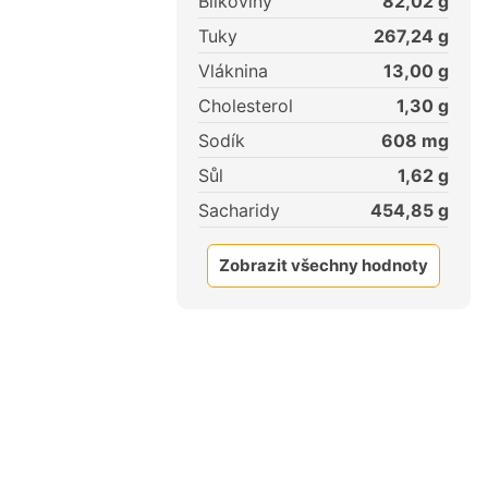
Bílkoviny
82,02
g
Tuky
267,24
g
Vláknina
13,00
g
Cholesterol
1,30
g
Sodík
608
mg
Sůl
1,62
g
Sacharidy
454,85
g
Zobrazit všechny hodnoty