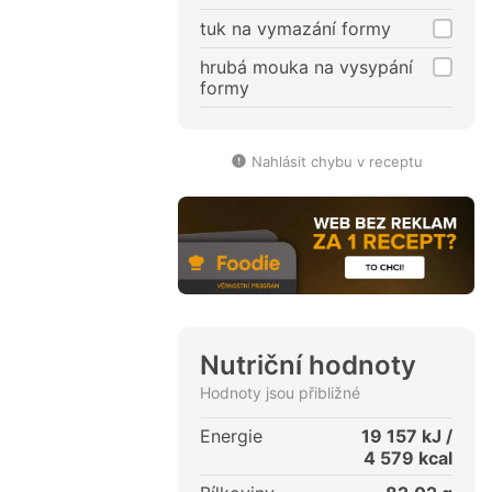
tuk na vymazání formy
hrubá mouka na vysypání
formy
Nahlásit chybu v receptu
Nutriční hodnoty
Hodnoty jsou přibližné
Energie
19 157
kJ /
4 579
kcal