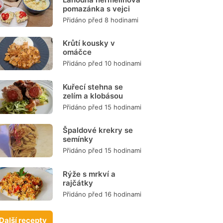
pomazánka s vejci
Přidáno před 8 hodinami
Krůtí kousky v
omáčce
Přidáno před 10 hodinami
Kuřecí stehna se
zelím a klobásou
Přidáno před 15 hodinami
Špaldové krekry se
semínky
Přidáno před 15 hodinami
Rýže s mrkví a
rajčátky
Přidáno před 16 hodinami
Další recepty