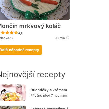
ončin mrkvový koláč
Recept ještě nebyl hodnocen
4,6
hlanka73
90 min
Další náhodné recepty
Nejnovější recepty
Buchtičky s krémem
Přidáno před 7 hodinami
Lahodná hermelínová