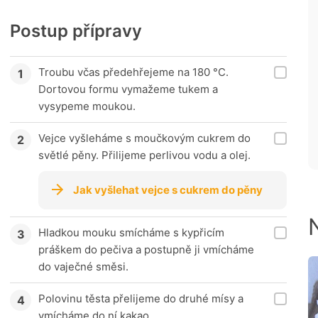
Postup přípravy
Troubu včas předehřejeme na 180 °C.
Dortovou formu vymažeme tukem a
vysypeme moukou.
Vejce vyšleháme s moučkovým cukrem do
světlé pěny. Přilijeme perlivou vodu a olej.
Jak vyšlehat vejce s cukrem do pěny
Hladkou mouku smícháme s kypřicím
práškem do pečiva a postupně ji vmícháme
do vaječné směsi.
Polovinu těsta přelijeme do druhé mísy a
vmícháme do ní kakao.