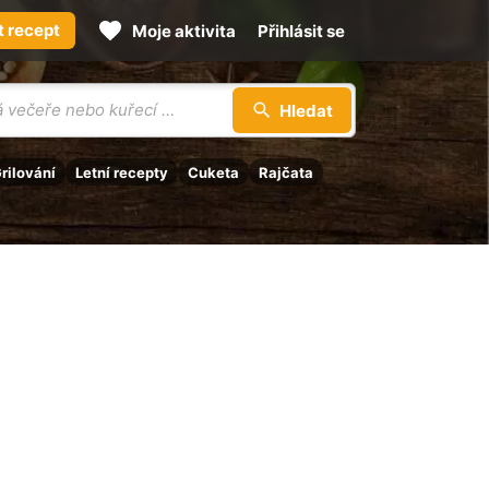
t recept
Moje aktivita
Přihlásit se
Hledat
rilování
Letní recepty
Cuketa
Rajčata