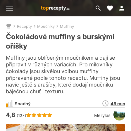
Moje akt
Přejít
Menu
na
vyhledávání
Recepty
Moučníky
Muffiny
Nacházíte
se
Čokoládové muffiny s burskými
zde:
oříšky
Muffiny jsou oblíbeným moučníkem a dají se
připravit v různých variacích. Pro milovníky
čokolády jsou skvělou volbou muffiny
připravené podle tohoto receptu. Muffiny jsou
navíc ještě s arašídy, které dodají moučníku
báječnou chuť i texturu.
Doba
Snadný
45 min
přípravy
4,8
Hodnocení receptu je
Merylas
(13×)