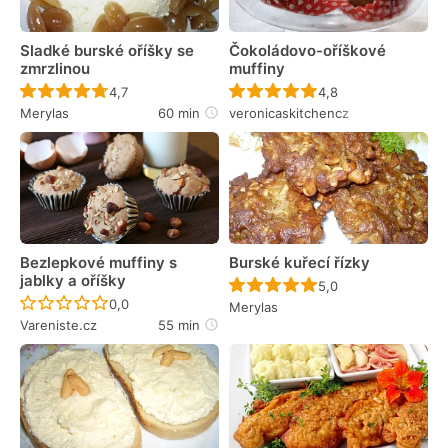
Sladké burské oříšky se
Čokoládovo-oříškové
zmrzlinou
muffiny
Recept ještě nebyl hodnocen
Recept ještě nebyl 
4,7
4,8
Merylas
60 min
veronicaskitchencz
Bezlepkové muffiny s
Burské kuřecí řízky
jablky a oříšky
Recept ještě nebyl 
5,0
Recept ještě nebyl hodnocen
0,0
Merylas
Vareniste.cz
55 min