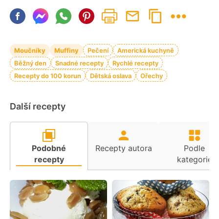
Moučníky
Muffiny
Pečení
Americká kuchyně
Běžný den
Snadné recepty
Rychlé recepty
Recepty do 100 korun
Dětská oslava
Ořechy
Další recepty
Podobné
Recepty autora
Podle
recepty
kategorie