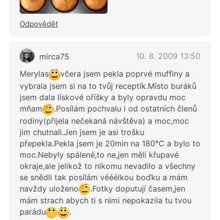
Odpovědět
10. 8. 2009 13:50
mirca75
Merylas
včera jsem pekla poprvé muffiny a
vybrala jsem si na to tvůj receptík.Místo buráků
jsem dala lískové oříšky a byly opravdu moc
mňam
.Posílám pochvalu i od ostatních členů
rodiny(přijela nečekaná návštěva) a moc,moc
jim chutnali.Jen jsem je asi trošku
přepekla.Pekla jsem je 20min na 180°C a bylo to
moc.Nebyly spálené,to ne,jen měli křupavé
okraje,ale jelikož to nikomu nevadilo a všechny
se snědli tak posílám vééélkou boďku a mám
navždy uloženo
.Fotky doputují časem,jen
mám strach abych ti s nimi nepokazila tu tvou
parádu
.