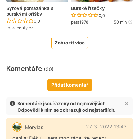
Sýrová pomazánka s
Burské řízečky
burskými oříšky
Recept ještě nebyl 
0,0
Recept ještě nebyl hodnocen
0,0
past1978
50 min
toprecepty.cz
Zobrazit více
Komentáře
(20)
Přidat komentář
Komentáře jsou řazeny od nejnovějších.
Odpovědi k nim se zobrazují od nejstarších.
27. 3. 2022 13:43
Merylas
danila: Děkuji, jsem moc ráda, že recept