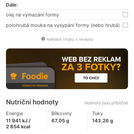
Dále:
olej na vymazání formy
polohrubá mouka na vysypání formy (nebo hrubá)
Nahlásit chybu v receptu
Nutriční hodnoty
Hodnoty jsou přibližné
Energie
Bílkoviny
Tuky
11 941
kJ /
67,05
g
143,26
g
2 854
kcal