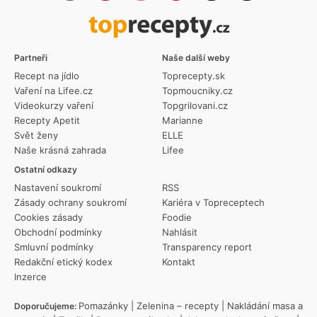
Partneři
Naše další weby
Recept na jídlo
Toprecepty.sk
Vaření na Lifee.cz
Topmoucniky.cz
Videokurzy vaření
Topgrilovani.cz
Recepty Apetit
Marianne
Svět ženy
ELLE
Naše krásná zahrada
Lifee
Ostatní odkazy
Nastavení soukromí
RSS
Zásady ochrany soukromí
Kariéra v Topreceptech
Cookies zásady
Foodie
Obchodní podmínky
Nahlásit
Smluvní podmínky
Transparency report
Redakční etický kodex
Kontakt
Inzerce
Pomazánky
|
Zelenina – recepty
|
Nakládání masa a
Doporučujeme: