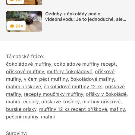
Hodnocení
Ozdoby z čokolády podle
videonávodu: Je to jednoduché, ale
velmi efektní
23×
Hodnocení
Tématické fráze:
čokoládové muffiny
,
cokoladove muffiny recept
,
oříškové muffiny
,
muffiny čokoládové
,
öříškové
mufiny
,
v čem péct muffiny
,
čokoládové mafiny
,
mafini oriskove
,
čokoládové muffiny 12 ks
,
oříškové
mafiny
,
recepty moučníky muffiny
,
oříšky v čokoládě
,
mafini recepty
,
oříškové košíčky
,
muffiny oříškové
,
burske orisky
,
muffiny 12 ks recept oříškové
,
mafiny
,
pečení-mafiny
,
mafini
Suroviny: