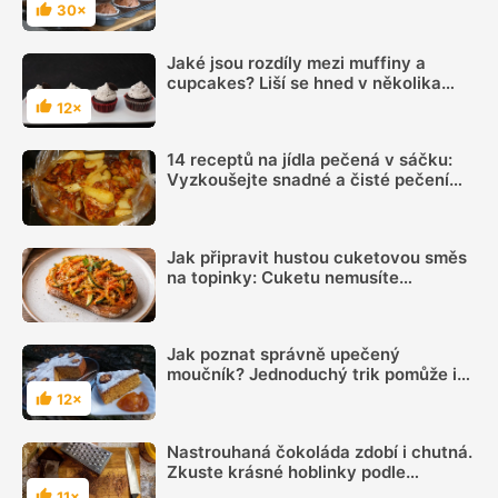
30×
Hodnocení
Jaké jsou rozdíly mezi muffiny a
cupcakes? Liší se hned v několika
ohledech
12×
Hodnocení
14 receptů na jídla pečená v sáčku:
Vyzkoušejte snadné a čisté pečení
plné chuti
Jak připravit hustou cuketovou směs
na topinky: Cuketu nemusíte
vymačkávat, stačí včas sundat
pokličku
Jak poznat správně upečený
moučník? Jednoduchý trik pomůže i
začátečníkům
12×
Hodnocení
Nastrouhaná čokoláda zdobí i chutná.
Zkuste krásné hoblinky podle
videonávodu
11×