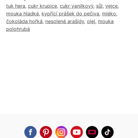
tuk hera
,
cukr krupice
,
cukr vanilkový
,
sůl
,
vejce
,
mouka hladká
,
kypřící prášek do pečiva
,
mléko
,
čokoláda hořká
,
nesolené arašídy
,
olej
,
mouka
polohrubá