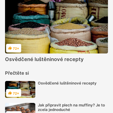
72×
Hodnocení
Osvědčené luštěninové recepty
Přečtěte si
Osvědčené luštěninové recepty
72×
Hodnocení
Jak připravit plech na muffiny? Je to
zcela jednoduché