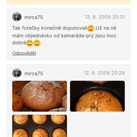
12. 8. 2009 20:31
mirca75
Tak fotečky konečně doputovali
.Už na ně
mám objednávku od kamaráda-prý jsou moc
dobré
Odpovědět
12. 8. 2009 20:29
mirca75