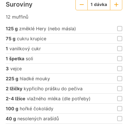
Suroviny
1
dávka
Menší
Větší
porce
porce
12 muffinů
125 g
změklé Hery (nebo másla)
75 g
cukru krupice
1
vanilkový cukr
1 špetka
soli
3
vejce
225 g
hladké mouky
2 lžičky
kypřicího prášku do pečiva
2-4 lžíce
vlažného mléka (dle potřeby)
100 g
hořké čokolády
40 g
nesolených arašídů