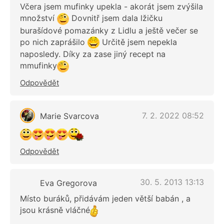
Včera jsem mufinky upekla - akorát jsem zvýšila
množství
Dovnitř jsem dala lžičku
burašídové pomazánky z Lidlu a ještě večer se
po nich zaprášilo
Určitě jsem nepekla
naposledy. Díky za zase jiný recept na
mmufinky
Odpovědět
7. 2. 2022 08:52
Marie Svarcova
Odpovědět
30. 5. 2013 13:13
Eva Gregorova
Místo buráků, přidávám jeden větší babán , a
jsou krásně vláčné