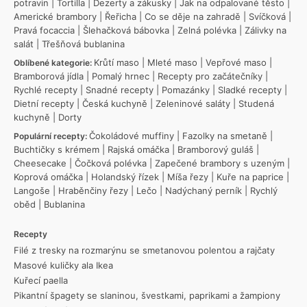
potravin
|
Tortilla
|
Dezerty a zákusky
|
Jak na odpalované těsto
|
Americké brambory
|
Řeřicha
|
Co se děje na zahradě
|
Svíčková
|
Pravá focaccia
|
Šlehačková bábovka
|
Zelná polévka
|
Zálivky na
salát
|
Třešňová bublanina
Krůtí maso
|
Mleté maso
|
Vepřové maso
|
Oblíbené kategorie:
Bramborová jídla
|
Pomalý hrnec
|
Recepty pro začátečníky
|
Rychlé recepty
|
Snadné recepty
|
Pomazánky
|
Sladké recepty
|
Dietní recepty
|
Česká kuchyně
|
Zeleninové saláty
|
Studená
kuchyně
|
Dorty
Čokoládové muffiny
|
Fazolky na smetaně
|
Populární recepty:
Buchtičky s krémem
|
Rajská omáčka
|
Bramborový guláš
|
Cheesecake
|
Čočková polévka
|
Zapečené brambory s uzeným
|
Koprová omáčka
|
Holandský řízek
|
Míša řezy
|
Kuře na paprice
|
Langoše
|
Hraběnčiny řezy
|
Lečo
|
Nadýchaný perník
|
Rychlý
oběd
|
Bublanina
Recepty
Filé z tresky na rozmarýnu se smetanovou polentou a rajčaty
Masové kuličky ala Ikea
Kuřecí paella
Pikantní špagety se slaninou, švestkami, paprikami a žampiony