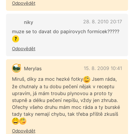
Odpovědět
28. 8. 2010 20:17
niky
muze se to davat do papirovych formicek?????
Odpovědět
15. 8. 2009 10:41
Merylas
Miruš, díky za moc hezké fotky
Jsem ráda,
že chutnaly a tu dobu pečení nějak v receptu
upravím, já mám troubu plynovou a proto ty
stupně a délku pečení nepíšu, vždy jen zhruba.
Ořechy všeho druhu mám moc ráda a ty burské
tady taky nemají chybu, tak třeba příště zkusíš
Odpovědět