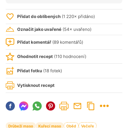
Přidat do oblíbených
(1 220× přidáno)
Označit jako uvařené
(54× uvařeno)
Přidat komentář
(89 komentářů)
Ohodnotit recept
(110 hodnocení)
Přidat fotku
(18 fotek)
Vytisknout recept
Drůbeží maso
Kuřecí maso
Oběd
Večeře