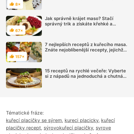
chuť a vůni
8×
Hodnocení
Jak správně krájet maso? Stačí
správný trik a získáte křehké a
měkké kousky
67×
Hodnocení
7 nejlepších receptů z kuřecího masa.
Znáte nejoblíbenější recepty, jejichž
základem je kuře?
157×
Hodnocení
15 receptů na rychlé večeře: Vyberte
si z nápadů na jednoduchá a chutná
jídla
Tématické fráze:
kuřecí placičky se sýrem
,
kureci placicky
,
kuřecí
placičky recept
,
sýrovokuřecí placičky
,
syrove