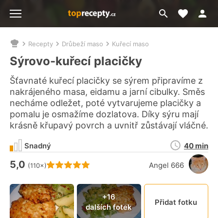
Moje akt
Přejít
Menu
na
vyhledávání
Recepty
Drůbeží maso
Kuřecí maso
Nacházíte
se
Sýrovo-kuřecí placičky
zde:
Šťavnaté kuřecí placičky se sýrem připravíme z
nakrájeného masa, eidamu a jarní cibulky. Směs
necháme odležet, poté vytvarujeme placičky a
pomalu je osmažíme dozlatova. Díky sýru mají
krásně křupavý povrch a uvnitř zůstávají vláčné.
Doba
Snadný
40 min
přípravy
5,0
Hodnocení receptu je
Angel 666
(110×)
Připn
+16
Přidat fotku
dalších fotek
video