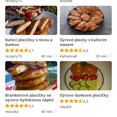
recepty73
MiskaM
Kuřecí placičky s nivou a
Sýrové placky s kuřecím
šunkou
masem
Recept ještě nebyl hodnocen
Recept ještě nebyl 
4,7
4,5
recepty73
40 min
KatharinaK
35 min
Bramborové placičky se
Sýrovo-šunkové placičky
sýrovo-bylinkovou náplní
Recept ještě nebyl 
4,5
Recept ještě nebyl hodnocen
5,0
mika59
mysulka
40 min