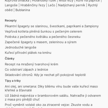
Koprová omáčka
|
Holandský řízek
|
Míša řezy
|
Kuře na paprice
|
Langoše
|
Hraběnčiny řezy
|
Lečo
|
Nadýchaný perník
|
Rychlý
oběd
|
Bublanina
Recepty
Pikantní špagety se slaninou, švestkami, paprikami a žampiony
Vepřová kotleta plněná šunkou s pečeným celerem
Polévka z pečeného květáku a pečeného česneku
Zapečené špagety s masem, zeleninou a sýrem
Jednoduché langoše
Kuřecí přírodní plátek na kmínu
Články
Recept na mražený tvarohový krém
Co odstraní zápach z lednice
Skladování citronů: Kdy je nechat při pokojové teplotě
Tipy a triky
Ani olej, ani smetana: Díky bílému vínu bude vaše kuřecí maso
křehké a šťavnaté
Už žádná majonéza v bramborovém salátu. Nahraďte ji odvarem
z masa pro plnější chuť
Proč vyměnit volské oko za ztracené vejce: Zkuste vodu a