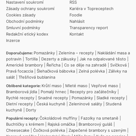
Nastavení soukromí
RSS
Zásady ochrany soukromí
Kariéra v Topreceptech
Cookies zásady
Foodie
Obchodní podmínky
Nahlásit
Smluvní podmínky
Transparency report
Redakční etický kodex
Kontakt
Inzerce
Pomazánky
|
Zelenina – recepty
|
Nakládání masa a
Doporučujeme:
potravin
|
Tortilla
|
Dezerty a zákusky
|
Jak na odpalované těsto
|
Americké brambory
|
Řeřicha
|
Co se děje na zahradě
|
Svíčková
|
Pravá focaccia
|
Šlehačková bábovka
|
Zelná polévka
|
Zálivky na
salát
|
Třešňová bublanina
Krůtí maso
|
Mleté maso
|
Vepřové maso
|
Oblíbené kategorie:
Bramborová jídla
|
Pomalý hrnec
|
Recepty pro začátečníky
|
Rychlé recepty
|
Snadné recepty
|
Pomazánky
|
Sladké recepty
|
Dietní recepty
|
Česká kuchyně
|
Zeleninové saláty
|
Studená
kuchyně
|
Dorty
Čokoládové muffiny
|
Fazolky na smetaně
|
Populární recepty:
Buchtičky s krémem
|
Rajská omáčka
|
Bramborový guláš
|
Cheesecake
|
Čočková polévka
|
Zapečené brambory s uzeným
|