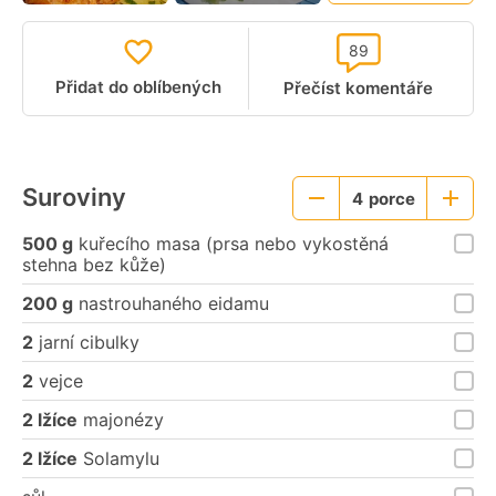
89
Přidat do oblíbených
Přečíst komentáře
Suroviny
4
porce
Menší
Větší
porce
porce
500 g
kuřecího masa (prsa nebo vykostěná
stehna bez kůže)
200 g
nastrouhaného eidamu
2
jarní cibulky
2
vejce
2 lžíce
majonézy
2 lžíce
Solamylu