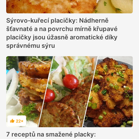
Sýrovo-kuřecí placičky: Nádherně
šťavnaté a na povrchu mírně křupavé
placičky jsou úžasně aromatické díky
správnému sýru
22×
Hodnocení
7 receptů na smažené placky: