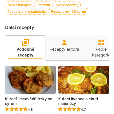
Česká kuchyně
Smažení
Rychlé recepty
Recepty pro začátečníky
Recepty do 100 korun
Další recepty
Podobné
Recepty autora
Podle
recepty
kategorie
Kuřecí "medvědí" řízky se
Kuřecí lívance s chutí
sýrem
majonézy
Recept ještě nebyl hodnocen
Recept ještě nebyl 
4,8
4,7