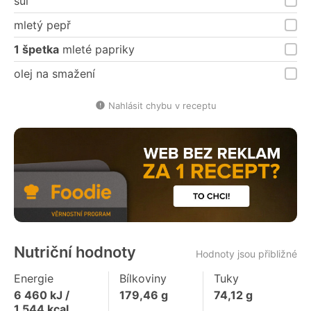
sůl
mletý pepř
1 špetka
mleté papriky
olej na smažení
Nahlásit chybu v receptu
Nutriční hodnoty
Hodnoty jsou přibližné
Energie
Bílkoviny
Tuky
6 460
kJ /
179,46
g
74,12
g
1 544
kcal