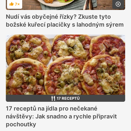
7×
Hodnocení
Nudí vás obyčejné řízky? Zkuste tyto
božské kuřecí placičky s lahodným sýrem
17 RECEPTŮ
17 receptů na jídla pro nečekané
návštěvy: Jak snadno a rychle připravit
pochoutky