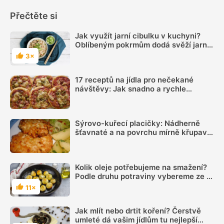
Přečtěte si
Jak využít jarní cibulku v kuchyni?
Oblíbeným pokrmům dodá svěží jarní
chuť
3×
Hodnocení
17 receptů na jídla pro nečekané
návštěvy: Jak snadno a rychle
připravit pochoutky
Sýrovo-kuřecí placičky: Nádherně
šťavnaté a na povrchu mírně křupavé
placičky jsou úžasně aromatické díky
správnému sýru
Kolik oleje potřebujeme na smažení?
Podle druhu potraviny vybereme ze 3
možností
11×
Hodnocení
Jak mlít nebo drtit koření? Čerstvě
umleté dá vašim jídlům tu nejlepší