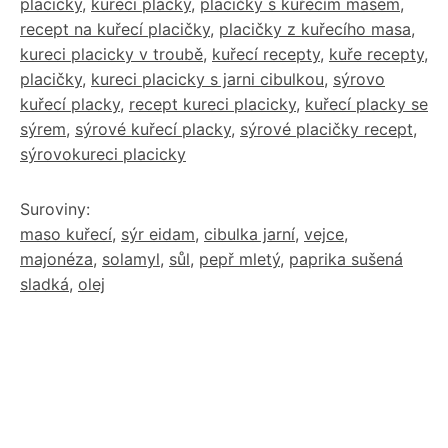
placicky
,
kureci placky
,
placičky s kuřecím masem
,
recept na kuřecí placičky
,
placičky z kuřecího masa
,
kureci placicky v troubě
,
kuřecí recepty
,
kuře recepty
,
placičky
,
kureci placicky s jarni cibulkou
,
sýrovo
kuřecí placky
,
recept kureci placicky
,
kuřecí placky se
sýrem
,
sýrové kuřecí placky
,
sýrové placičky recept
,
sýrovokureci placicky
Suroviny:
maso kuřecí
,
sýr eidam
,
cibulka jarní
,
vejce
,
majonéza
,
solamyl
,
sůl
,
pepř mletý
,
paprika sušená
sladká
,
olej