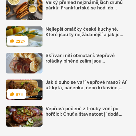
Velký přehled nejznámějších druhů
párků: Frankfurtské se hodí do
polévky, debrecínské na gril a spišské
k zapékání
Nejlepší omáčky české kuchyně.
Které jsou ty nejžádanější a jak je
připravit
222×
Hodnocení
Skřivani nití obmotaní: Vepřové
roládky plněné zelím jsou
neuvěřitelně šťavnaté, lehce pikantní
a hotové za chvíli
Jak dlouho se vaří vepřové maso? Ať
už kýta, panenka, nebo krkovice,
každá část potřebuje jinou tepelnou
97×
Hodnocení
úpravu
Vepřová pečeně z trouby voní po
hořčici: Chuť a šťavnatost jí dodá
slanina i kyselá okurka, vysušení
masa zabrání jeden fígl