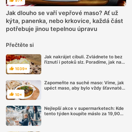
97×
Hodnocení
Jak dlouho se vaří vepřové maso? Ať už
kýta, panenka, nebo krkovice, každá část
potřebuje jinou tepelnou úpravu
Přečtěte si
Jak nakrájet cibuli. Zvládnete to bez
říznutí i potoků slz. Poradíme, jak na
to
1039×
Hodnocení
Zapomeňte na suché maso: Víme, jak
upéct maso, aby bylo vždy šťavnaté a
plné chuti
10×
Hodnocení
Nejlepší akce v supermarketech: Kde
tento týden koupíte máslo za 19,90
Kč a meloun od 8,90 Kč