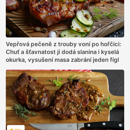
Vepřová pečeně z trouby voní po hořčici:
Chuť a šťavnatost jí dodá slanina i kyselá
okurka, vysušení masa zabrání jeden fígl