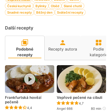
Česká kuchyně
Bylinky
Oběd
Slané chutě
Snadné recepty
Běžný den
Sváteční recepty
Další recepty
Podobné
Recepty autora
Podle
recepty
kategorie
Frankfurtská hovězí
Vepřové pečené na cibuli
pečeně
Recept ještě nebyl 
4,7
Recept ještě nebyl hodnocen
4,4
Angel 666
80 min