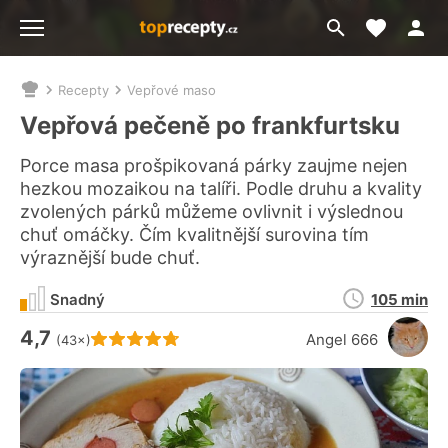
Moje akt
Přejít
Menu
na
vyhledávání
Recepty
Vepřové maso
Nacházíte
se
Vepřová pečeně po frankfurtsku
zde:
Porce masa prošpikovaná párky zaujme nejen
hezkou mozaikou na talíři. Podle druhu a kvality
zvolených párků můžeme ovlivnit i výslednou
chuť omáčky. Čím kvalitnější surovina tím
výraznější bude chuť.
Doba
Snadný
105 min
přípravy
4,7
Hodnocení receptu je
Angel 666
(43×)