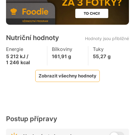
Nutriční hodnoty
Hodnoty jsou přibližné
Energie
Bílkoviny
Tuky
5 212
kJ /
161,91
g
55,27
g
1 246
kcal
Zobrazit všechny hodnoty
Postup přípravy