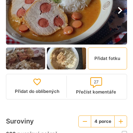
Přidat fotku
27
Přidat do oblíbených
Přečíst komentáře
Suroviny
4
porce
Menší
Větší
porce
porce