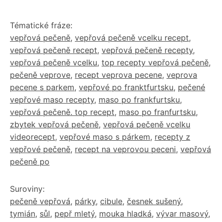
Tématické fráze:
vepřová pečeně
,
vepřová pečeně vcelku recept
,
vepřová pečeně recept
,
vepřová pečeně recepty
,
vepřová pečeně vcelku
,
top recepty vepřová pečeně
,
pečeně veprove
,
recept veprova pecene
,
veprova
pecene s parkem
,
vepřové po franktfurtsku
,
pečené
vepřové maso recepty
,
maso po frankfurtsku
,
vepřová pečeně. top recept
,
maso po franfurtsku
,
zbytek vepřová pečeně
,
vepřová pečeně vcelku
videorecept
,
vepřové maso s párkem
,
recepty z
vepřové pečeně
,
recept na veprovou peceni
,
vepřová
pečeně po
Suroviny:
pečeně vepřová
,
párky
,
cibule
,
česnek sušený
,
tymián
,
sůl
,
pepř mletý
,
mouka hladká
,
vývar masový
,