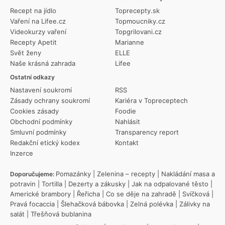
Recept na jídlo
Toprecepty.sk
Vaření na Lifee.cz
Topmoucniky.cz
Videokurzy vaření
Topgrilovani.cz
Recepty Apetit
Marianne
Svět ženy
ELLE
Naše krásná zahrada
Lifee
Ostatní odkazy
Nastavení soukromí
RSS
Zásady ochrany soukromí
Kariéra v Topreceptech
Cookies zásady
Foodie
Obchodní podmínky
Nahlásit
Smluvní podmínky
Transparency report
Redakční etický kodex
Kontakt
Inzerce
Pomazánky
|
Zelenina – recepty
|
Nakládání masa a
Doporučujeme:
potravin
|
Tortilla
|
Dezerty a zákusky
|
Jak na odpalované těsto
|
Americké brambory
|
Řeřicha
|
Co se děje na zahradě
|
Svíčková
|
Pravá focaccia
|
Šlehačková bábovka
|
Zelná polévka
|
Zálivky na
salát
|
Třešňová bublanina