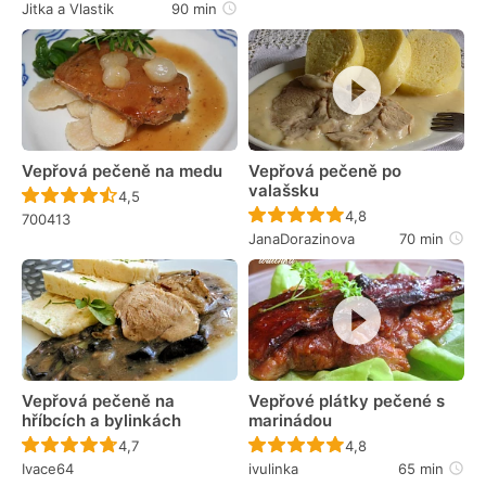
Jitka a Vlastik
90 min
Vepřová pečeně na medu
Vepřová pečeně po
valašsku
Recept ještě nebyl hodnocen
4,5
Recept ještě nebyl 
4,8
700413
JanaDorazinova
70 min
Vepřová pečeně na
Vepřové plátky pečené s
hříbcích a bylinkách
marinádou
Recept ještě nebyl hodnocen
Recept ještě nebyl 
4,7
4,8
Ivace64
ivulinka
65 min