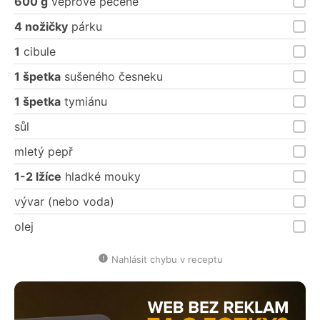
600 g
vepřové pečeně
4 nožičky
párku
1
cibule
1 špetka
sušeného česneku
1 špetka
tymiánu
sůl
mletý pepř
1-2 lžíce
hladké mouky
vývar (nebo voda)
olej
Nahlásit chybu v receptu