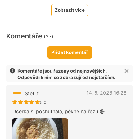
Zobrazit více
Komentáře
(27)
Přidat komentář
Komentáře jsou řazeny od nejnovějších.
Odpovědi k nim se zobrazují od nejstarších.
14. 6. 2026 16:28
Stefi.f
Recept ještě nebyl hodnocen
5,0
Dcerka si pochutnala, pěkné na řezu 😀