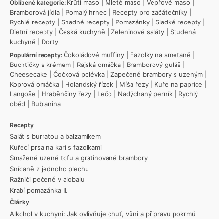
Krůtí maso
|
Mleté maso
|
Vepřové maso
|
Oblíbené kategorie:
Bramborová jídla
|
Pomalý hrnec
|
Recepty pro začátečníky
|
Rychlé recepty
|
Snadné recepty
|
Pomazánky
|
Sladké recepty
|
Dietní recepty
|
Česká kuchyně
|
Zeleninové saláty
|
Studená
kuchyně
|
Dorty
Čokoládové muffiny
|
Fazolky na smetaně
|
Populární recepty:
Buchtičky s krémem
|
Rajská omáčka
|
Bramborový guláš
|
Cheesecake
|
Čočková polévka
|
Zapečené brambory s uzeným
|
Koprová omáčka
|
Holandský řízek
|
Míša řezy
|
Kuře na paprice
|
Langoše
|
Hraběnčiny řezy
|
Lečo
|
Nadýchaný perník
|
Rychlý
oběd
|
Bublanina
Recepty
Salát s burratou a balzamikem
Kuřecí prsa na kari s fazolkami
Smažené uzené tofu a gratinované brambory
Snídaně z jednoho plechu
Ražniči pečené v alobalu
Krabí pomazánka II.
Články
Alkohol v kuchyni: Jak ovlivňuje chuť, vůni a přípravu pokrmů