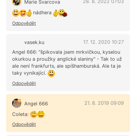
28. 8. 2022 07:03
Marie Svarcova
nádhera
Odpovědět
17. 12. 2020 10:27
vasek.ku
Angel 666: "špikovala jsem mrkvičkou, kyselou
okurkou a proužky anglické slaniny" - Tak to už
ale není frankfurts, ale spíšhamburská. Ale ta je
taky vynikající.
Odpovědět
21. 8. 2019 09:09
Angel 666
Coleta:
Odpovědět