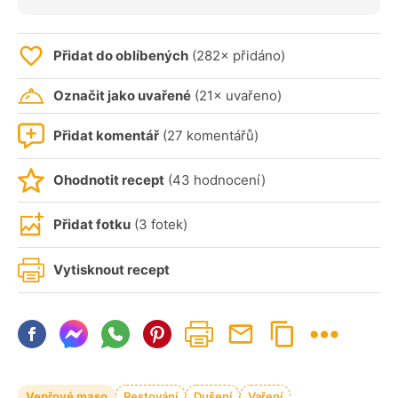
Přidat do oblíbených
(282× přidáno)
Označit jako uvařené
(21× uvařeno)
Přidat komentář
(27 komentářů)
Ohodnotit recept
(43 hodnocení)
Přidat fotku
(3 fotek)
Vytisknout recept
Vepřové maso
Restování
Dušení
Vaření