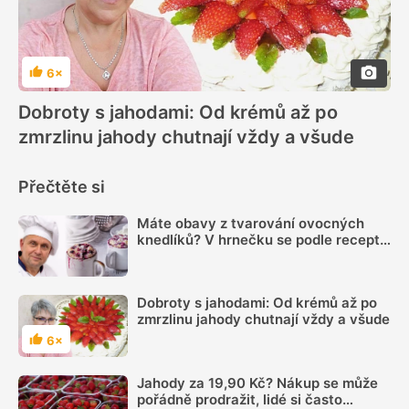
6×
Hodnocení
Dobroty s jahodami: Od krémů až po
zmrzlinu jahody chutnají vždy a všude
Přečtěte si
Máte obavy z tvarování ovocných
knedlíků? V hrnečku se podle receptu
knedlíkového mistra vždy povedou
Dobroty s jahodami: Od krémů až po
zmrzlinu jahody chutnají vždy a všude
6×
Hodnocení
Jahody za 19,90 Kč? Nákup se může
pořádně prodražit, lidé si často