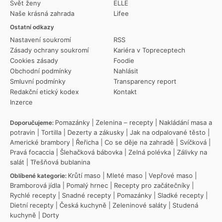
Svět ženy
ELLE
Naše krásná zahrada
Lifee
Ostatní odkazy
Nastavení soukromí
RSS
Zásady ochrany soukromí
Kariéra v Topreceptech
Cookies zásady
Foodie
Obchodní podmínky
Nahlásit
Smluvní podmínky
Transparency report
Redakční etický kodex
Kontakt
Inzerce
Pomazánky
|
Zelenina – recepty
|
Nakládání masa a
Doporučujeme:
potravin
|
Tortilla
|
Dezerty a zákusky
|
Jak na odpalované těsto
|
Americké brambory
|
Řeřicha
|
Co se děje na zahradě
|
Svíčková
|
Pravá focaccia
|
Šlehačková bábovka
|
Zelná polévka
|
Zálivky na
salát
|
Třešňová bublanina
Krůtí maso
|
Mleté maso
|
Vepřové maso
|
Oblíbené kategorie:
Bramborová jídla
|
Pomalý hrnec
|
Recepty pro začátečníky
|
Rychlé recepty
|
Snadné recepty
|
Pomazánky
|
Sladké recepty
|
Dietní recepty
|
Česká kuchyně
|
Zeleninové saláty
|
Studená
kuchyně
|
Dorty