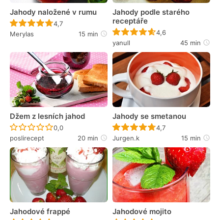
Jahody naložené v rumu
Jahody podle starého
receptáře
Recept ještě nebyl hodnocen
4,7
Recept ještě nebyl 
4,6
Merylas
15 min
yanull
45 min
Džem z lesních jahod
Jahody se smetanou
Recept ještě nebyl hodnocen
Recept ještě nebyl 
0,0
4,7
poslirecept
20 min
Jurgen.k
15 min
Jahodové frappé
Jahodové mojito