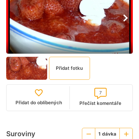
Přidat fotku
7
Přidat do oblíbených
Přečíst komentáře
Suroviny
1
dávka
Menší
Větší