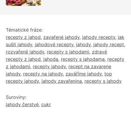
Tématické fráze:
recepty z jahod
,
zavařené jahody
,
jahody recepty
,
jak
sušit jahody
,
jahodové recepty
,
jahody
,
jahody recept
,
rozvařené jahody
,
recepty s jahodami
,
zdravé
recepty z jahod
,
jahoda
,
recepty s jahodama
,
recepty
z jahodami
,
recepty jahody
,
recept na zavarene
jahody
,
recepty na jahody
,
zaváříme jahody
,
top
recepty jahody
,
jahody zavařenina
,
recepty s jahody
Suroviny:
jahody čerstvé
,
cukr