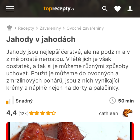
Moje akt
Přejít
Menu
na
vyhledávání
Recepty
Zavařeniny
Ovocné zavařeniny
Nacházíte
se
Jahody v jahodách
zde:
Jahody jsou nejlepší čerstvé, ale na podzim a v
zimě prostě nerostou. V létě jich je však
dostatek, a tak si je můžeme různými způsoby
uchovat. Použít je můžeme do ovocných a
zmrzlinových pohárů, jsou z nich vynikající
krémy a náplně nejen na dorty a palačinky.
Doba
Snadný
50 min
přípravy
4,4
Hodnocení receptu je
cathleen
(12×)