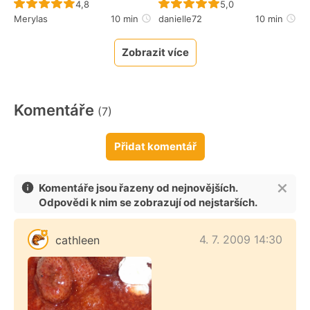
Recept ještě nebyl hodnocen
Recept ještě nebyl 
4,8
5,0
Merylas
10 min
danielle72
10 min
Zobrazit více
Komentáře
(7)
Přidat komentář
Komentáře jsou řazeny od nejnovějších.
Odpovědi k nim se zobrazují od nejstarších.
4. 7. 2009 14:30
cathleen