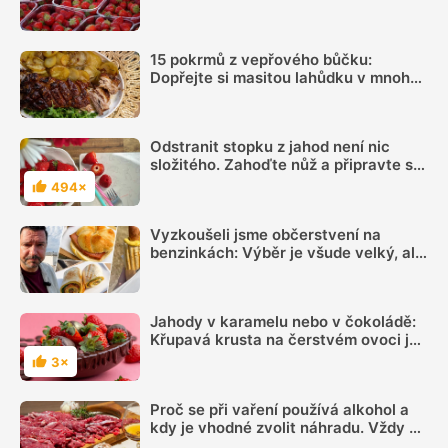
nevšimnou jedné věci
15 pokrmů z vepřového bůčku:
Dopřejte si masitou lahůdku v mnoha
podobách
Odstranit stopku z jahod není nic
složitého. Zahoďte nůž a připravte se
na dvě snadné a elegantní možnosti
494×
Hodnocení
Vyzkoušeli jsme občerstvení na
benzinkách: Výběr je všude velký, ale
sázka na sekanou za 69 Kč se
rozhodně vyplatí
Jahody v karamelu nebo v čokoládě:
Křupavá krusta na čerstvém ovoci je
úžasná
3×
Hodnocení
Proč se při vaření používá alkohol a
kdy je vhodné zvolit náhradu. Vždy se
totiž neodpaří