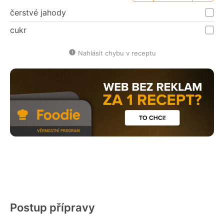
porce
porce
čerstvé jahody
cukr
Nahlásit chybu v receptu
Postup přípravy