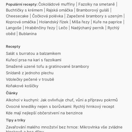
Čokoládové muffiny
|
Fazolky na smetaně
|
Populární recepty:
Buchtičky s krémem
|
Rajská omáčka
|
Bramborový guláš
|
Cheesecake
|
Čočková polévka
|
Zapečené brambory s uzeným
|
Koprová omáčka
|
Holandský řízek
|
Míša řezy
|
Kuře na paprice
|
Langoše
|
Hraběnčiny řezy
|
Lečo
|
Nadýchaný perník
|
Rychlý
oběd
|
Bublanina
Recepty
Salát s burratou a balzamikem
Kuřecí prsa na kari s fazolkami
Smažené uzené tofu a gratinované brambory
Snídaně z jednoho plechu
Vdolečky pečené v troubě
Koňakové košíčky
Články
Alkohol v kuchyni: Jak ovlivňuje chuť, vůni a přípravu pokrmů
Ovocné knedlíky nejen s borůvkami: Rychlý hrnkový recept
Kde mají nejlepší občerstvení na benzince
Tipy a triky
Zavařování malého množství bez hrnce: Mikrovlnka vše zvládne
bleskově a bez dřiny