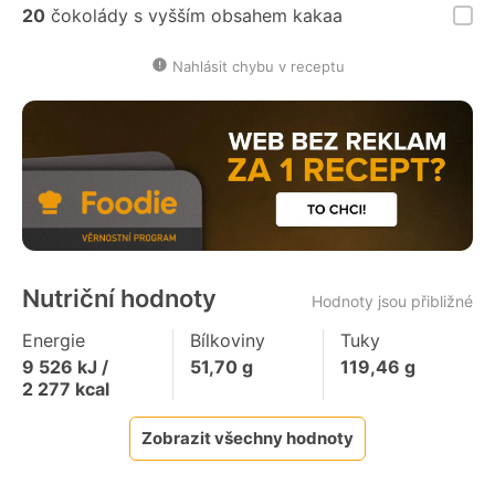
20
čokolády s vyšším obsahem kakaa
Nahlásit chybu v receptu
Nutriční hodnoty
Hodnoty jsou přibližné
Energie
Bílkoviny
Tuky
9 526
kJ /
51,70
g
119,46
g
2 277
kcal
Zobrazit všechny hodnoty