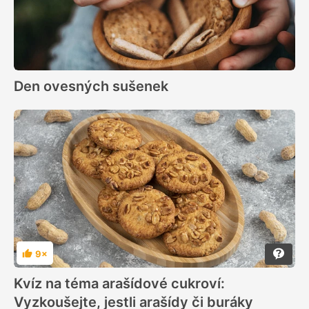
Den ovesných sušenek
9×
Hodnocení
Kvíz na téma arašídové cukroví:
Vyzkoušejte, jestli arašídy či buráky