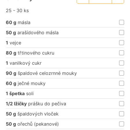
Menší
Větší
porce
porce
25 - 30 ks
60 g
másla
50 g
arašídového másla
1
vejce
80 g
třtinového cukru
1
vanilkový cukr
90 g
špaldové celozrnné mouky
60 g
ječné mouky
1 špetka
soli
1/2 lžičky
prášku do pečiva
50 g
špaldových vloček
50 g
ořechů (pekanové)