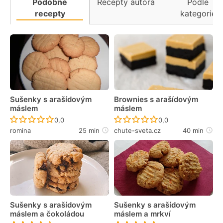
Podobné
Recepty autora
Podle
recepty
kategorie
Sušenky s arašídovým
Brownies s arašídovým
máslem
máslem
Recept ještě nebyl hodnocen
Recept ještě nebyl 
0,0
0,0
romina
25 min
chute-sveta.cz
40 min
Sušenky s arašídovým
Sušenky s arašídovým
máslem a čokoládou
máslem a mrkví