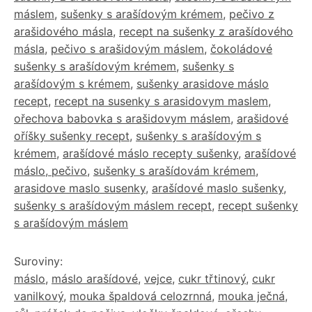
máslem
,
sušenky s arašídovým krémem
,
pečivo z
arašidového másla
,
recept na sušenky z arašídového
másla
,
pečivo s arašidovým máslem
,
čokoládové
sušenky s arašídovým krémem
,
sušenky s
arašídovým s krémem
,
sušenky arasidove máslo
recept
,
recept na susenky s arasidovym maslem
,
ořechova babovka s arašidovym máslem
,
arašidové
oříšky sušenky recept
,
sušenky s arašídovým s
krémem
,
arašídové máslo recepty sušenky
,
arašídové
máslo, pečivo
,
sušenky s arašídovám krémem
,
arasidove maslo susenky
,
arašídové maslo sušenky
,
sušenky s arašídovým máslem recept
,
recept sušenky
s arašídovým máslem
Suroviny:
máslo
,
máslo arašídové
,
vejce
,
cukr třtinový
,
cukr
vanilkový
,
mouka špaldová celozrnná
,
mouka ječná
,