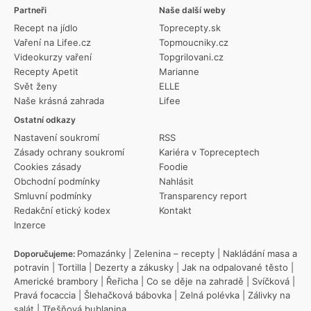
Partneři
Naše další weby
Recept na jídlo
Toprecepty.sk
Vaření na Lifee.cz
Topmoucniky.cz
Videokurzy vaření
Topgrilovani.cz
Recepty Apetit
Marianne
Svět ženy
ELLE
Naše krásná zahrada
Lifee
Ostatní odkazy
Nastavení soukromí
RSS
Zásady ochrany soukromí
Kariéra v Topreceptech
Cookies zásady
Foodie
Obchodní podmínky
Nahlásit
Smluvní podmínky
Transparency report
Redakční etický kodex
Kontakt
Inzerce
Pomazánky
|
Zelenina – recepty
|
Nakládání masa a
Doporučujeme:
potravin
|
Tortilla
|
Dezerty a zákusky
|
Jak na odpalované těsto
|
Americké brambory
|
Řeřicha
|
Co se děje na zahradě
|
Svíčková
|
Pravá focaccia
|
Šlehačková bábovka
|
Zelná polévka
|
Zálivky na
salát
|
Třešňová bublanina