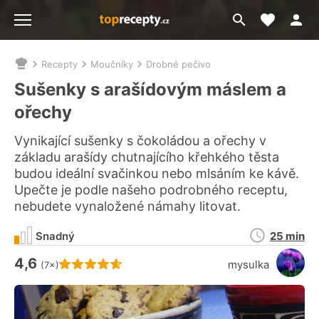
Moje akt
Přejít
Menu
na
vyhledávání
Recepty
Moučníky
Drobné pečivo
Nacházíte
se
Sušenky s arašídovým máslem a
zde:
ořechy
Vynikající sušenky s čokoládou a ořechy v
základu arašídy chutnajícího křehkého těsta
budou ideální svačinkou nebo mlsáním ke kávě.
Upečte je podle našeho podrobného receptu,
nebudete vynaložené námahy litovat.
Doba
Snadný
25 min
přípravy
4,6
Hodnocení receptu je
mysulka
(7×)