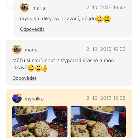
2. 10. 2016 16:43
maris
mysulka: díky za pozvání, už jdu
Odpovědět
2. 10. 2016 16:32
maris
Můžu si nabídnout ? Vypadají krásně a moc
lákavě
Odpovědět
2. 10. 2016 15:08
mysulka