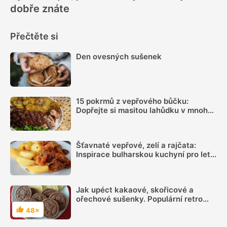
dobře znáte
Přečtěte si
Den ovesných sušenek
15 pokrmů z vepřového bůčku:
Dopřejte si masitou lahůdku v mnoha
podobách
Šťavnaté vepřové, zelí a rajčata:
Inspirace bulharskou kuchyní pro letní
oběd z jednoho pekáčku
Jak upéct kakaové, skořicové a
ořechové sušenky. Populární retro
sušenky podle oblíbených receptů
48×
Hodnocení