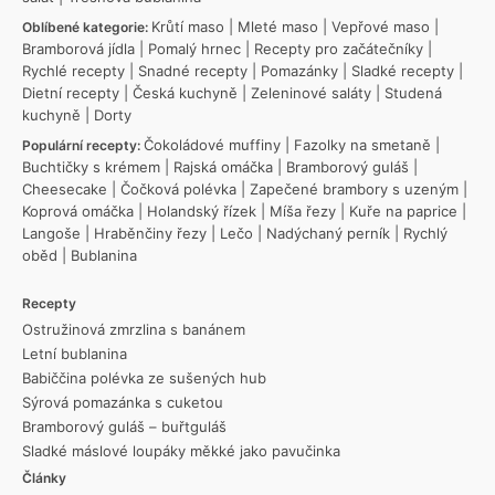
Krůtí maso
|
Mleté maso
|
Vepřové maso
|
Oblíbené kategorie:
Bramborová jídla
|
Pomalý hrnec
|
Recepty pro začátečníky
|
Rychlé recepty
|
Snadné recepty
|
Pomazánky
|
Sladké recepty
|
Dietní recepty
|
Česká kuchyně
|
Zeleninové saláty
|
Studená
kuchyně
|
Dorty
Čokoládové muffiny
|
Fazolky na smetaně
|
Populární recepty:
Buchtičky s krémem
|
Rajská omáčka
|
Bramborový guláš
|
Cheesecake
|
Čočková polévka
|
Zapečené brambory s uzeným
|
Koprová omáčka
|
Holandský řízek
|
Míša řezy
|
Kuře na paprice
|
Langoše
|
Hraběnčiny řezy
|
Lečo
|
Nadýchaný perník
|
Rychlý
oběd
|
Bublanina
Recepty
Ostružinová zmrzlina s banánem
Letní bublanina
Babiččina polévka ze sušených hub
Sýrová pomazánka s cuketou
Bramborový guláš – buřtguláš
Sladké máslové loupáky měkké jako pavučinka
Články