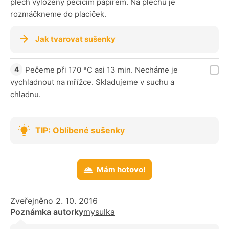
plech vyložený pečicím papírem. Na plechu je
rozmáčkneme do placiček.
Jak tvarovat sušenky
Pečeme při 170 °C asi 13 min. Necháme je
vychladnout na mřížce. Skladujeme v suchu a
chladnu.
TIP: Oblíbené sušenky
Mám hotovo!
Zveřejněno 2. 10. 2016
Poznámka autorky
mysulka