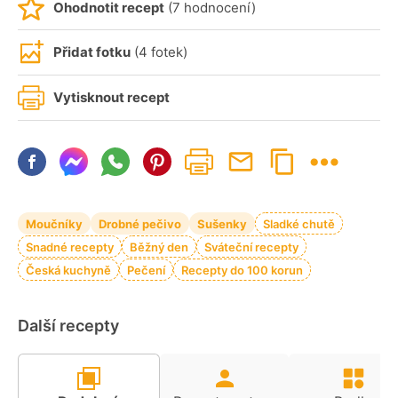
Ohodnotit recept
(7 hodnocení)
Přidat fotku
(4 fotek)
Vytisknout recept
Moučníky
Drobné pečivo
Sušenky
Sladké chutě
Snadné recepty
Běžný den
Sváteční recepty
Česká kuchyně
Pečení
Recepty do 100 korun
Další recepty