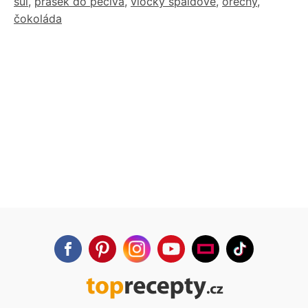
sůl
,
prášek do pečiva
,
vločky špaldové
,
ořechy
,
čokoláda