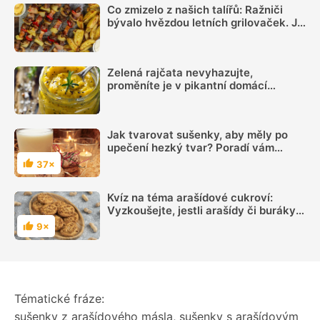
Co zmizelo z našich talířů: Ražniči
bývalo hvězdou letních grilovaček. Je
čas si ho opět připomenout
Zelená rajčata nevyhazujte,
proměníte je v pikantní domácí
hořčici. Hotovou ji máte za 20 minut
Jak tvarovat sušenky, aby měly po
upečení hezký tvar? Poradí vám
videonávod
37×
Hodnocení
Kvíz na téma arašídové cukroví:
Vyzkoušejte, jestli arašídy či buráky
dobře znáte
9×
Hodnocení
Tématické fráze:
sušenky z arašídového másla
,
sušenky s arašídovým