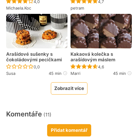
Recept ještě nebyl hodnocen
Recept ještě nebyl 
4,0
4,7
Michaela.Koc
petram
Arašídové sušenky s
Kakaová kolečka s
čokoládovými pecičkami
arašídovým máslem
Recept ještě nebyl hodnocen
Recept ještě nebyl 
0,0
4,6
Susa
45 min
Marri
45 min
Zobrazit více
Komentáře
(11)
Přidat komentář