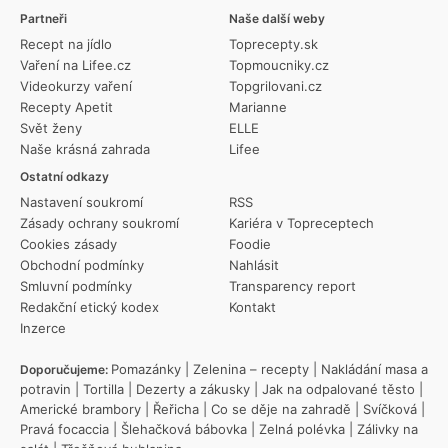
Partneři
Naše další weby
Recept na jídlo
Toprecepty.sk
Vaření na Lifee.cz
Topmoucniky.cz
Videokurzy vaření
Topgrilovani.cz
Recepty Apetit
Marianne
Svět ženy
ELLE
Naše krásná zahrada
Lifee
Ostatní odkazy
Nastavení soukromí
RSS
Zásady ochrany soukromí
Kariéra v Topreceptech
Cookies zásady
Foodie
Obchodní podmínky
Nahlásit
Smluvní podmínky
Transparency report
Redakční etický kodex
Kontakt
Inzerce
Pomazánky
|
Zelenina – recepty
|
Nakládání masa a
Doporučujeme:
potravin
|
Tortilla
|
Dezerty a zákusky
|
Jak na odpalované těsto
|
Americké brambory
|
Řeřicha
|
Co se děje na zahradě
|
Svíčková
|
Pravá focaccia
|
Šlehačková bábovka
|
Zelná polévka
|
Zálivky na