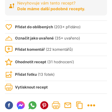
Nevyhovuje vám tento recept?
Dole máme další podobné recepty.
Přidat do oblíbených
(203× přidáno)
Označit jako uvařené
(35× uvařeno)
Přidat komentář
(22 komentářů)
Ohodnotit recept
(31 hodnocení)
Přidat fotku
(13 fotek)
Vytisknout recept