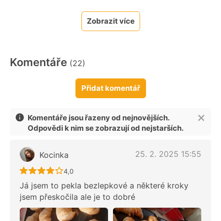
Zobrazit více
Komentáře
(22)
Přidat komentář
Komentáře jsou řazeny od nejnovějších.
Odpovědi k nim se zobrazují od nejstarších.
25. 2. 2025 15:55
Kocinka
Recept ještě nebyl hodnocen
4,0
Já jsem to pekla bezlepkové a některé kroky
jsem přeskočila ale je to dobré