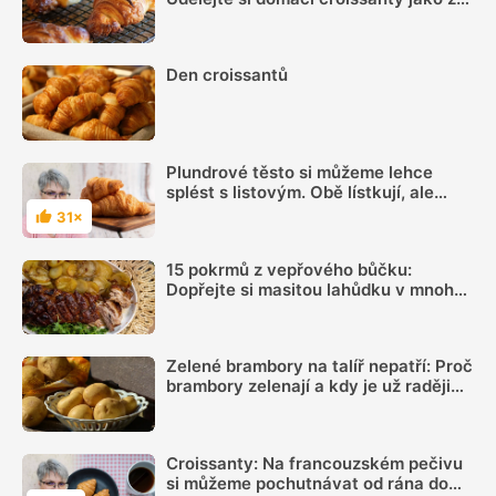
francouzské pekárny
Den croissantů
Plundrové těsto si můžeme lehce
splést s listovým. Obě lístkují, ale
každé je jiné
31×
Hodnocení
15 pokrmů z vepřového bůčku:
Dopřejte si masitou lahůdku v mnoha
podobách
Zelené brambory na talíř nepatří: Proč
brambory zelenají a kdy je už raději
nejíst
Croissanty: Na francouzském pečivu
si můžeme pochutnávat od rána do