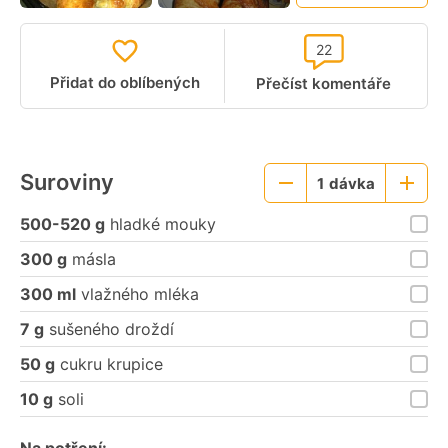
22
Přidat do oblíbených
Přečíst komentáře
Suroviny
1
dávka
Menší
Větší
porce
porce
500-520 g
hladké mouky
300 g
másla
300 ml
vlažného mléka
7 g
sušeného droždí
50 g
cukru krupice
10 g
soli