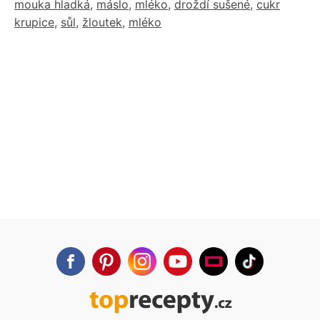
mouka hladká
,
máslo
,
mléko
,
droždí sušené
,
cukr
krupice
,
sůl
,
žloutek
,
mléko