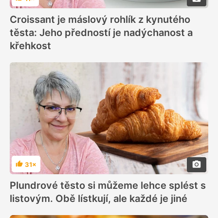
Hodnocení
Croissant je máslový rohlík z kynutého
těsta: Jeho předností je nadýchanost a
křehkost
31×
Hodnocení
Plundrové těsto si můžeme lehce splést s
listovým. Obě lístkují, ale každé je jiné