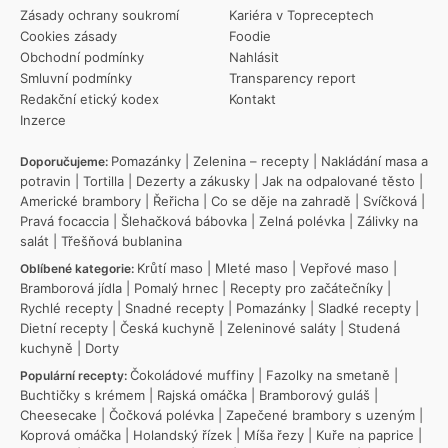
Zásady ochrany soukromí
Kariéra v Topreceptech
Cookies zásady
Foodie
Obchodní podmínky
Nahlásit
Smluvní podmínky
Transparency report
Redakční etický kodex
Kontakt
Inzerce
Pomazánky
|
Zelenina – recepty
|
Nakládání masa a
Doporučujeme:
potravin
|
Tortilla
|
Dezerty a zákusky
|
Jak na odpalované těsto
|
Americké brambory
|
Řeřicha
|
Co se děje na zahradě
|
Svíčková
|
Pravá focaccia
|
Šlehačková bábovka
|
Zelná polévka
|
Zálivky na
salát
|
Třešňová bublanina
Krůtí maso
|
Mleté maso
|
Vepřové maso
|
Oblíbené kategorie:
Bramborová jídla
|
Pomalý hrnec
|
Recepty pro začátečníky
|
Rychlé recepty
|
Snadné recepty
|
Pomazánky
|
Sladké recepty
|
Dietní recepty
|
Česká kuchyně
|
Zeleninové saláty
|
Studená
kuchyně
|
Dorty
Čokoládové muffiny
|
Fazolky na smetaně
|
Populární recepty:
Buchtičky s krémem
|
Rajská omáčka
|
Bramborový guláš
|
Cheesecake
|
Čočková polévka
|
Zapečené brambory s uzeným
|
Koprová omáčka
|
Holandský řízek
|
Míša řezy
|
Kuře na paprice
|