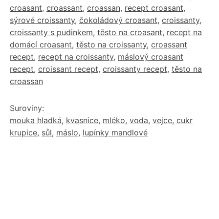
croasant
,
croassant
,
croassan
,
recept croasant
,
sýrové croissanty
,
čokoládový croasant
,
croissanty
,
croissanty s pudinkem
,
těsto na croasant
,
recept na
domácí croasant
,
těsto na croissanty
,
croassant
recept
,
recept na croissanty
,
máslový croasant
recept
,
croissant recept
,
croissanty recept
,
těsto na
croassan
Suroviny:
mouka hladká
,
kvasnice
,
mléko
,
voda
,
vejce
,
cukr
krupice
,
sůl
,
máslo
,
lupínky mandlové