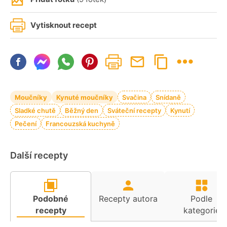
Vytisknout recept
Moučníky
Kynuté moučníky
Svačina
Snídaně
Sladké chutě
Běžný den
Sváteční recepty
Kynutí
Pečení
Francouzská kuchyně
Další recepty
Podobné
Recepty autora
Podle
recepty
kategorie