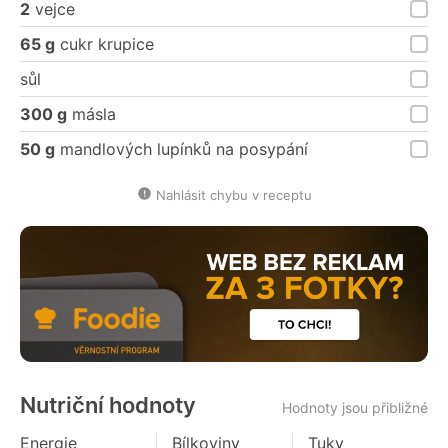
2
vejce
65 g
cukr krupice
sůl
300 g
másla
50 g
mandlových lupínků na posypání
Nahlásit chybu v receptu
Nutriční hodnoty
Hodnoty jsou přibližné
Energie
Bílkoviny
Tuky