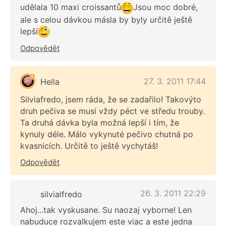
udělala 10 maxi croissantů
Jsou moc dobré,
ale s celou dávkou másla by byly určitě ještě
lepší
Odpovědět
27. 3. 2011 17:44
Hella
Silviafredo, jsem ráda, že se zadařilo! Takovýto
druh pečiva se musí vždy péct ve středu trouby.
Ta druhá dávka byla možná lepší i tím, že
kynuly déle. Málo vykynuté pečivo chutná po
kvasnicích. Určitě to ještě vychytáš!
Odpovědět
26. 3. 2011 22:29
silvialfredo
Ahoj...tak vyskusane. Su naozaj vyborne! Len
nabuduce rozvalkujem este viac a este jedna