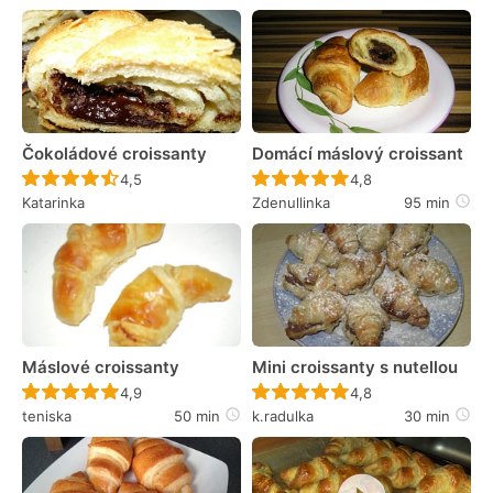
Čokoládové croissanty
Domácí máslový croissant
Recept ještě nebyl hodnocen
Recept ještě nebyl 
4,5
4,8
Katarinka
Zdenullinka
95 min
Máslové croissanty
Mini croissanty s nutellou
Recept ještě nebyl hodnocen
Recept ještě nebyl 
4,9
4,8
teniska
50 min
k.radulka
30 min