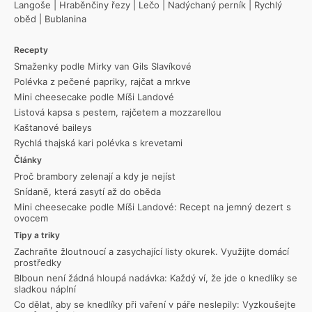
Langoše
|
Hraběnčiny řezy
|
Lečo
|
Nadýchaný perník
|
Rychlý
oběd
|
Bublanina
Recepty
Smaženky podle Mirky van Gils Slavíkové
Polévka z pečené papriky, rajčat a mrkve
Mini cheesecake podle Míši Landové
Listová kapsa s pestem, rajčetem a mozzarellou
Kaštanové baileys
Rychlá thajská kari polévka s krevetami
Články
Proč brambory zelenají a kdy je nejíst
Snídaně, která zasytí až do oběda
Mini cheesecake podle Míši Landové: Recept na jemný dezert s
ovocem
Tipy a triky
Zachraňte žloutnoucí a zasychající listy okurek. Využijte domácí
prostředky
Blboun není žádná hloupá nadávka: Každý ví, že jde o knedlíky se
sladkou náplní
Co dělat, aby se knedlíky při vaření v páře neslepily: Vyzkoušejte