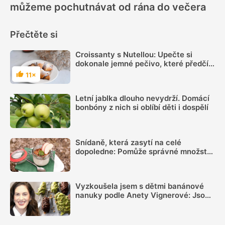
můžeme pochutnávat od rána do večera
Přečtěte si
Croissanty s Nutellou: Upečte si
dokonale jemné pečivo, které předčí
to kupované
11×
Hodnocení
Letní jablka dlouho nevydrží. Domácí
bonbóny z nich si oblíbí děti i dospělí
Snídaně, která zasytí na celé
dopoledne: Pomůže správné množství
bílkovin a dostatek vlákniny
Vyzkoušela jsem s dětmi banánové
nanuky podle Anety Vignerové: Jsou
tak dobré, že do konce léta jiné dělat
nebudete