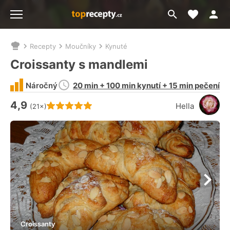
Moje akt
Přejít
Menu
na
vyhledávání
Recepty
Moučníky
Kynuté
Nacházíte
se
Croissanty s mandlemi
zde:
Doba
Náročný
20 min + 100 min kynutí + 15 min pečení
přípravy
4,9
Hodnocení receptu je
Hella
(21×)
Croissanty