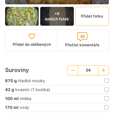
+6
Přidat fotku
dalších fotek
30
Přidat do oblíbených
Přečíst komentáře
Suroviny
24
Menší
Větší
porce
porce
670 g
hladké mouky
42 g
kvasnic (1 kostka)
100 ml
mléka
170 ml
vody