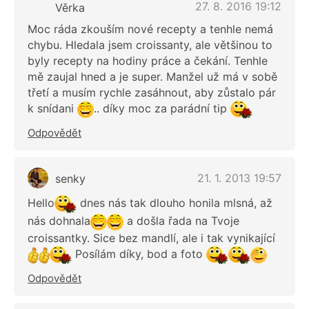
27. 8. 2016 19:12
Věrka
Moc ráda zkouším nové recepty a tenhle nemá
chybu. Hledala jsem croissanty, ale většinou to
byly recepty na hodiny práce a čekání. Tenhle
mě zaujal hned a je super. Manžel už má v sobě
třetí a musím rychle zasáhnout, aby zůstalo pár
k snídani
.. díky moc za parádní tip
Odpovědět
21. 1. 2013 19:57
senky
Hello
dnes nás tak dlouho honila mlsná, až
nás dohnala
a došla řada na Tvoje
croissantky. Sice bez mandlí, ale i tak vynikající
Posílám díky, bod a foto
Odpovědět