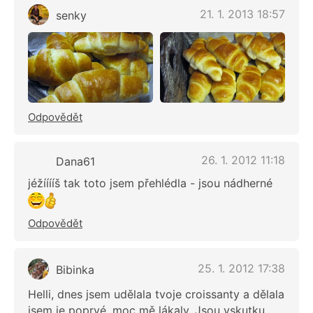
21. 1. 2013 18:57
senky
Odpovědět
26. 1. 2012 11:18
Dana61
jéžííííš tak toto jsem přehlédla - jsou nádherné
Odpovědět
25. 1. 2012 17:38
Bibinka
Helli, dnes jsem udělala tvoje croissanty a dělala
jsem je poprvé, moc mě lákaly. Jsou vskutku