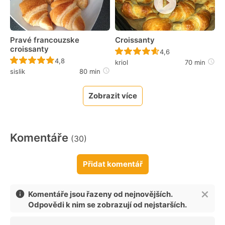
Pravé francouzske
Croissanty
croissanty
Recept ještě nebyl 
4,6
Recept ještě nebyl hodnocen
4,8
kriol
70 min
sislik
80 min
Zobrazit více
Komentáře
(30)
Přidat komentář
Komentáře jsou řazeny od nejnovějších.
Odpovědi k nim se zobrazují od nejstarších.