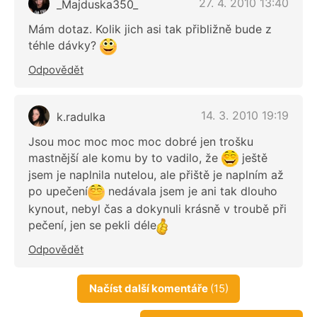
27. 4. 2010 13:40
_Majduska350_
Mám dotaz. Kolik jich asi tak přibližně bude z
téhle dávky?
Odpovědět
14. 3. 2010 19:19
k.radulka
Jsou moc moc moc moc dobré jen trošku
mastnější ale komu by to vadilo, že
ještě
jsem je naplnila nutelou, ale přiště je naplním až
po upečení
nedávala jsem je ani tak dlouho
kynout, nebyl čas a dokynuli krásně v troubě při
pečení, jen se pekli déle
Odpovědět
Načíst další komentáře
(15)