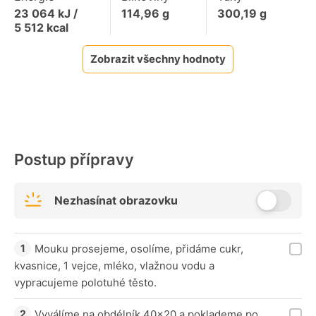
23 064
kJ /
114,96
g
300,19
g
5 512
kcal
Zobrazit všechny hodnoty
Postup přípravy
Nezhasínat obrazovku
Mouku prosejeme, osolíme, přidáme cukr,
kvasnice, 1 vejce, mléko, vlažnou vodu a
vypracujeme polotuhé těsto.
Vyválíme na obdélník 40x20 a poklademe po