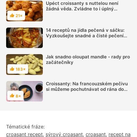
Upéct croissanty s nuttelou není
žádná věda. Zvládne to i úplný
začátečník
21×
Hodnocení
14 receptů na jídla pečená v sáčku:
Vyzkoušejte snadné a čisté pečení
plné chuti
Jak snadno oloupat mandle - rady pro
začátečníky
183×
Hodnocení
Croissanty: Na francouzském pečivu
si můžeme pochutnávat od rána do
večera
8×
Hodnocení
Tématické fráze:
croasant recept
,
sýrový croasant
,
croasant
,
recept na