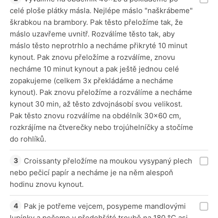
celé ploše plátky másla. Nejlépe máslo "naškrábeme"
škrabkou na brambory. Pak těsto přeložíme tak, že
máslo uzavřeme uvnitř. Rozválíme těsto tak, aby
máslo těsto neprotrhlo a necháme přikryté 10 minut
kynout. Pak znovu přeložíme a rozválíme, znovu
necháme 10 minut kynout a pak ještě jednou celé
zopakujeme (celkem 3x překládáme a necháme
kynout). Pak znovu přeložíme a rozválíme a necháme
kynout 30 min, až těsto zdvojnásobí svou velikost.
Pak těsto znovu rozválíme na obdélník 30x60 cm,
rozkrájíme na čtverečky nebo trojúhelníčky a stočíme
do rohlíků.
Croissanty přeložíme na moukou vysypaný plech
nebo pečicí papír a necháme je na něm alespoň
hodinu znovu kynout.
Pak je potřeme vejcem, posypeme mandlovými
lupínky a pečeme v předehřáté troubě na 180 °C asi