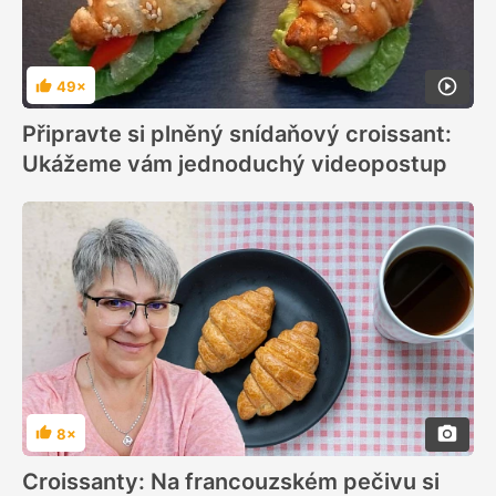
49×
Hodnocení
Připravte si plněný snídaňový croissant:
Ukážeme vám jednoduchý videopostup
8×
Hodnocení
Croissanty: Na francouzském pečivu si