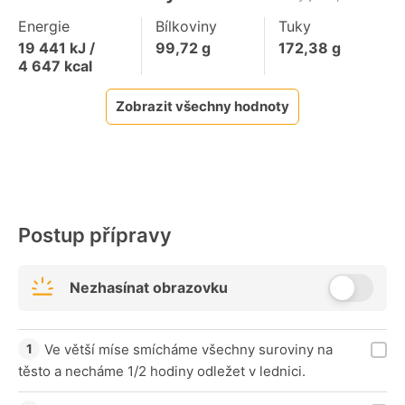
Energie
Bílkoviny
Tuky
19 441
kJ /
99,72
g
172,38
g
4 647
kcal
Zobrazit všechny hodnoty
Postup přípravy
Nezhasínat obrazovku
Ve větší míse smícháme všechny suroviny na
těsto a necháme 1/2 hodiny odležet v lednici.