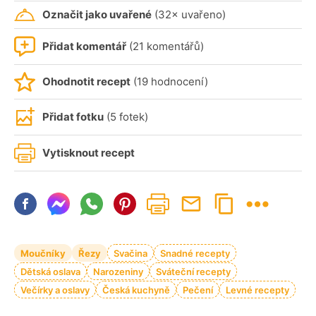
Označit jako uvařené
(32× uvařeno)
Přidat komentář
(21 komentářů)
Ohodnotit recept
(19 hodnocení)
Přidat fotku
(5 fotek)
Vytisknout recept
Moučníky
Řezy
Svačina
Snadné recepty
Dětská oslava
Narozeniny
Sváteční recepty
Večírky a oslavy
Česká kuchyně
Pečení
Levné recepty