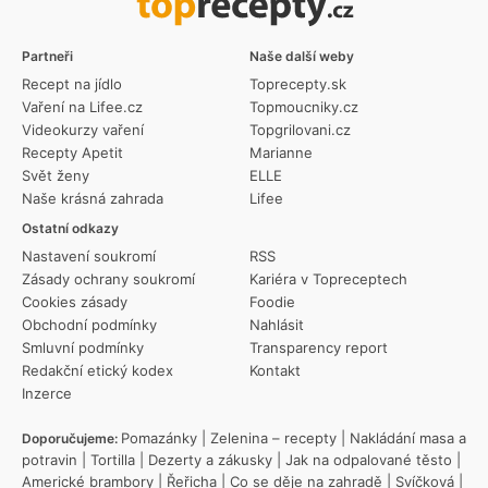
Partneři
Naše další weby
Recept na jídlo
Toprecepty.sk
Vaření na Lifee.cz
Topmoucniky.cz
Videokurzy vaření
Topgrilovani.cz
Recepty Apetit
Marianne
Svět ženy
ELLE
Naše krásná zahrada
Lifee
Ostatní odkazy
Nastavení soukromí
RSS
Zásady ochrany soukromí
Kariéra v Topreceptech
Cookies zásady
Foodie
Obchodní podmínky
Nahlásit
Smluvní podmínky
Transparency report
Redakční etický kodex
Kontakt
Inzerce
Pomazánky
|
Zelenina – recepty
|
Nakládání masa a
Doporučujeme:
potravin
|
Tortilla
|
Dezerty a zákusky
|
Jak na odpalované těsto
|
Americké brambory
|
Řeřicha
|
Co se děje na zahradě
|
Svíčková
|