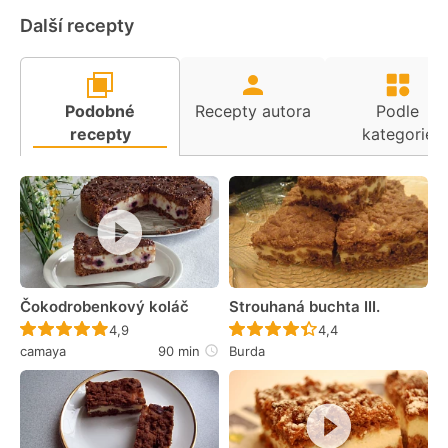
Další recepty
Podobné
Recepty autora
Podle
recepty
kategorie
Čokodrobenkový koláč
Strouhaná buchta III.
Recept ještě nebyl hodnocen
Recept ještě nebyl 
4,9
4,4
camaya
90 min
Burda