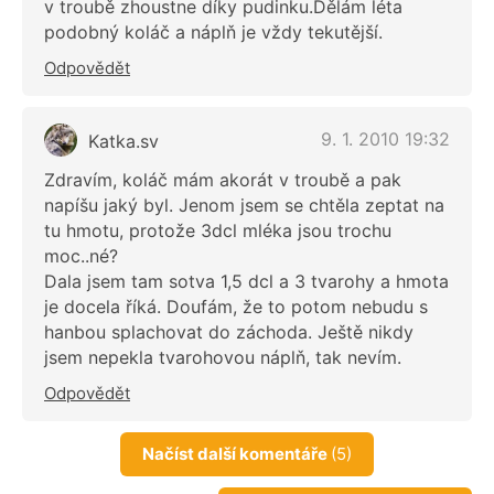
v troubě zhoustne díky pudinku.Dělám léta
podobný koláč a náplň je vždy tekutější.
Odpovědět
9. 1. 2010 19:32
Katka.sv
Zdravím, koláč mám akorát v troubě a pak
napíšu jaký byl. Jenom jsem se chtěla zeptat na
tu hmotu, protože 3dcl mléka jsou trochu
moc..né?
Dala jsem tam sotva 1,5 dcl a 3 tvarohy a hmota
je docela říká. Doufám, že to potom nebudu s
hanbou splachovat do záchoda. Ještě nikdy
jsem nepekla tvarohovou náplň, tak nevím.
Odpovědět
Načíst další komentáře
(5)