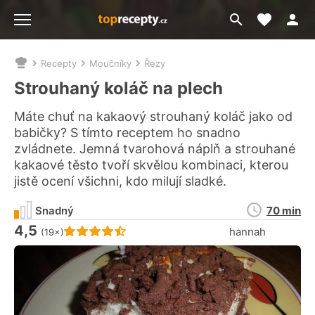
Moje akt
Přejít
Menu
na
vyhledávání
Recepty
Moučníky
Řezy
Nacházíte
se
Strouhaný koláč na plech
zde:
Máte chuť na kakaový strouhaný koláč jako od
babičky? S tímto receptem ho snadno
zvládnete. Jemná tvarohová náplň a strouhané
kakaové těsto tvoří skvělou kombinaci, kterou
jistě ocení všichni, kdo milují sladké.
Doba
Snadný
70 min
přípravy
4,5
Hodnocení receptu je
hannah
(19×)