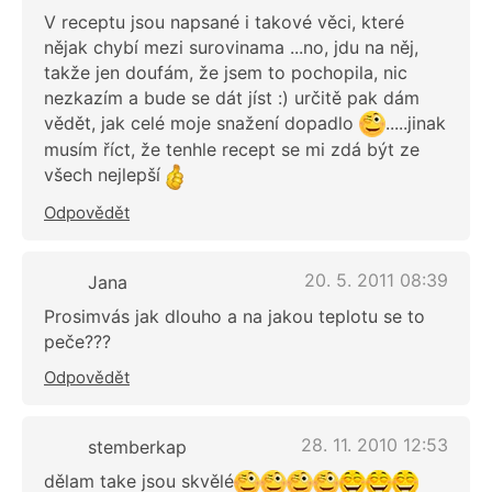
V receptu jsou napsané i takové věci, které
nějak chybí mezi surovinama ...no, jdu na něj,
takže jen doufám, že jsem to pochopila, nic
nezkazím a bude se dát jíst :) určitě pak dám
vědět, jak celé moje snažení dopadlo
.....jinak
musím říct, že tenhle recept se mi zdá být ze
všech nejlepší
Odpovědět
20. 5. 2011 08:39
Jana
Prosimvás jak dlouho a na jakou teplotu se to
peče???
Odpovědět
28. 11. 2010 12:53
stemberkap
dělam take jsou skvělé