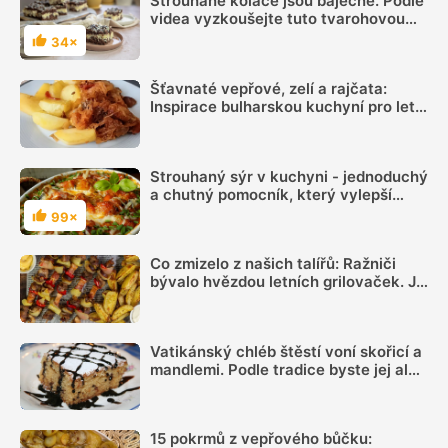
Strouhané koláče jsou báječné. Podle
videa vyzkoušejte tuto tvarohovou
dobrotu
34×
Hodnocení
Šťavnaté vepřové, zelí a rajčata:
Inspirace bulharskou kuchyní pro letní
oběd z jednoho pekáčku
Strouhaný sýr v kuchyni - jednoduchý
a chutný pomocník, který vylepší
mnoho pokrmů
99×
Hodnocení
Co zmizelo z našich talířů: Ražniči
bývalo hvězdou letních grilovaček. Je
čas si ho opět připomenout
Vatikánský chléb štěstí voní skořicí a
mandlemi. Podle tradice byste jej ale
vždy měli poslat dál, jen tak přináší
štěstí
15 pokrmů z vepřového bůčku: