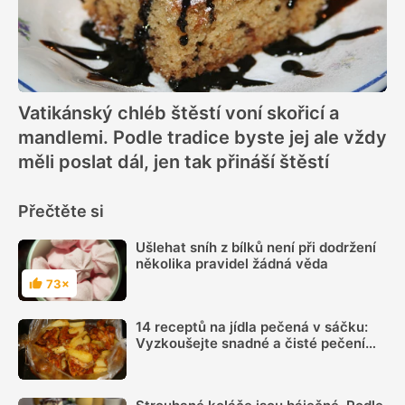
Vatikánský chléb štěstí voní skořicí a
mandlemi. Podle tradice byste jej ale vždy
měli poslat dál, jen tak přináší štěstí
Přečtěte si
Ušlehat sníh z bílků není při dodržení
několika pravidel žádná věda
73×
Hodnocení
14 receptů na jídla pečená v sáčku:
Vyzkoušejte snadné a čisté pečení
plné chuti