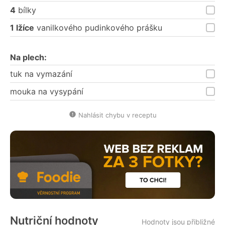
4
bílky
1 lžíce
vanilkového pudinkového prášku
Na plech:
tuk na vymazání
mouka na vysypání
Nahlásit chybu v receptu
Nutriční hodnoty
Hodnoty jsou přibližné