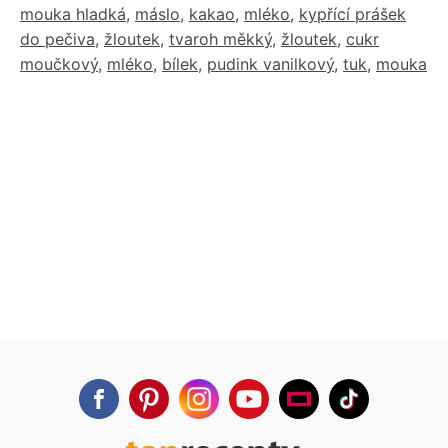
mouka hladká
,
máslo
,
kakao
,
mléko
,
kypřící prášek
do pečiva
,
žloutek
,
tvaroh měkký
,
žloutek
,
cukr
moučkový
,
mléko
,
bílek
,
pudink vanilkový
,
tuk
,
mouka