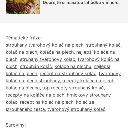
Dopřejte si masitou lahůdku v mnoha
podobách
Tématické fráze:
strouhaný tvarohový koláč na plech
,
strouhaný koláč
,
kolač na plech
,
koláče na plech
,
nejlepší koláče na
plech
,
struhany tvarohovy kolac
,
tvarohový koláč na
plech
,
strouhán koláč
,
kolace na plechu
,
nejlepsi
koláč na plech
,
recept na strouhaný koláč
,
tvarohový
koláč na plech strouhaný
,
recepty koláče na plech
,
kolac na plechu
,
top recepty strouhaný koláč
,
recepty na koláče na plech
,
hrnickovy strouhany
kolac
,
recept na kolač na plech
,
kolač ze
strouhaneho testa
,
tvarohový strouhaný koláč
Suroviny: