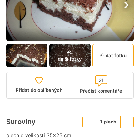
+2
Přidat fotku
další fotky
21
Přidat do oblíbených
Přečíst komentáře
Suroviny
1
plech
Menší
Větší
porce
porce
plech o velikosti 35x25 cm