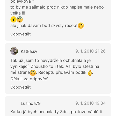
polevkova ?
to by me zajimalo proc nikdo nepise male nebo
velka !!!
ale jinak davam bod skvely recept
Odpovědět
9. 1. 2010 21:26
Katka.sv
Tak už jsem to nevydržela ochutnala a je
vynikající. Zhoustlo to i tak. Asi bylo štěstí na
mé straně
. Receptu přidávám bodík
.
Děkuji za odpověď
Odpovědět
9. 1. 2010 19:34
Lusinda79
Katko já bych nechala ty 3dcl, protože náplň ti