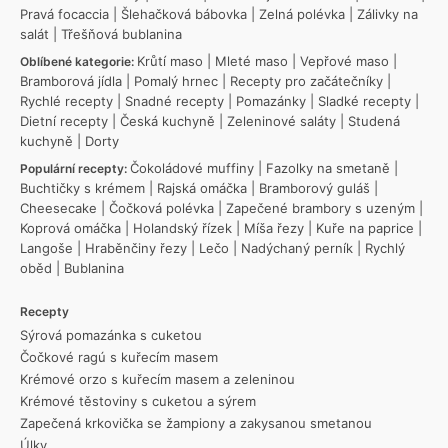
Pravá focaccia
|
Šlehačková bábovka
|
Zelná polévka
|
Zálivky na
salát
|
Třešňová bublanina
Krůtí maso
|
Mleté maso
|
Vepřové maso
|
Oblíbené kategorie:
Bramborová jídla
|
Pomalý hrnec
|
Recepty pro začátečníky
|
Rychlé recepty
|
Snadné recepty
|
Pomazánky
|
Sladké recepty
|
Dietní recepty
|
Česká kuchyně
|
Zeleninové saláty
|
Studená
kuchyně
|
Dorty
Čokoládové muffiny
|
Fazolky na smetaně
|
Populární recepty:
Buchtičky s krémem
|
Rajská omáčka
|
Bramborový guláš
|
Cheesecake
|
Čočková polévka
|
Zapečené brambory s uzeným
|
Koprová omáčka
|
Holandský řízek
|
Míša řezy
|
Kuře na paprice
|
Langoše
|
Hraběnčiny řezy
|
Lečo
|
Nadýchaný perník
|
Rychlý
oběd
|
Bublanina
Recepty
Sýrová pomazánka s cuketou
Čočkové ragú s kuřecím masem
Krémové orzo s kuřecím masem a zeleninou
Krémové těstoviny s cuketou a sýrem
Zapečená krkovička se žampiony a zakysanou smetanou
Úlky