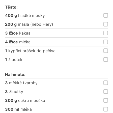
Těsto:
400 g
hladké mouky
200 g
másla (nebo Hery)
3 lžíce
kakaa
4 lžíce
mléka
1
kypřicí prášek do pečiva
1
žloutek
Na hmotu:
3
měkké tvarohy
3
žloutky
300 g
cukru moučka
300 ml
mléka