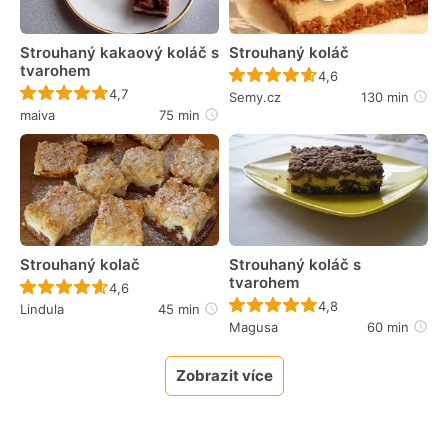
Strouhaný kakaový koláč s
Strouhaný koláč
tvarohem
Recept ještě nebyl 
4,6
Recept ještě nebyl hodnocen
4,7
Semy.cz
130 min
maiva
75 min
Strouhaný kolač
Strouhaný koláč s
tvarohem
Recept ještě nebyl hodnocen
4,6
Recept ještě nebyl 
4,8
Lindula
45 min
Magusa
60 min
Zobrazit více