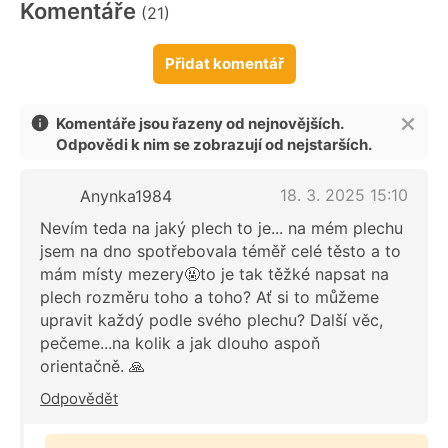
Komentáře
(21)
Přidat komentář
Komentáře jsou řazeny od nejnovějších.
Odpovědi k nim se zobrazují od nejstarších.
18. 3. 2025 15:10
Anynka1984
Nevím teda na jaký plech to je... na mém plechu
jsem na dno spotřebovala téměř celé těsto a to
mám místy mezery🤬to je tak těžké napsat na
plech rozměru toho a toho? Ať si to můžeme
upravit každý podle svého plechu? Další věc,
pečeme...na kolik a jak dlouho aspoň
orientačně. 🙏
Odpovědět