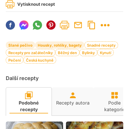
Vytisknout recept
Slané pečivo
Housky, rohlíky, bagety
Snadné recepty
Recepty pro začátečníky
Běžný den
Bylinky
Kynutí
Pečení
Česká kuchyně
Další recepty
Podobné
Recepty autora
Podle
recepty
kategorie