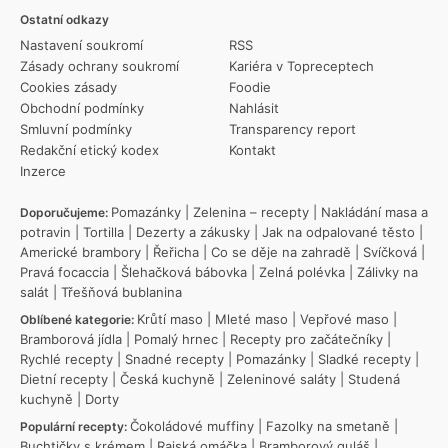
Ostatní odkazy
Nastavení soukromí
RSS
Zásady ochrany soukromí
Kariéra v Topreceptech
Cookies zásady
Foodie
Obchodní podmínky
Nahlásit
Smluvní podmínky
Transparency report
Redakční etický kodex
Kontakt
Inzerce
Pomazánky
|
Zelenina – recepty
|
Nakládání masa a
Doporučujeme:
potravin
|
Tortilla
|
Dezerty a zákusky
|
Jak na odpalované těsto
|
Americké brambory
|
Řeřicha
|
Co se děje na zahradě
|
Svíčková
|
Pravá focaccia
|
Šlehačková bábovka
|
Zelná polévka
|
Zálivky na
salát
|
Třešňová bublanina
Krůtí maso
|
Mleté maso
|
Vepřové maso
|
Oblíbené kategorie:
Bramborová jídla
|
Pomalý hrnec
|
Recepty pro začátečníky
|
Rychlé recepty
|
Snadné recepty
|
Pomazánky
|
Sladké recepty
|
Dietní recepty
|
Česká kuchyně
|
Zeleninové saláty
|
Studená
kuchyně
|
Dorty
Čokoládové muffiny
|
Fazolky na smetaně
|
Populární recepty:
Buchtičky s krémem
|
Rajská omáčka
|
Bramborový guláš
|