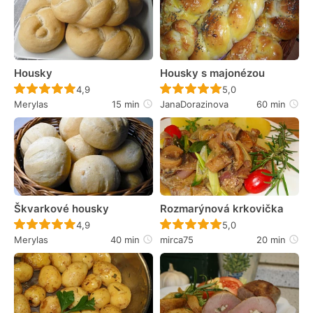
Housky
Housky s majonézou
Recept ještě nebyl hodnocen
Recept ještě nebyl 
4,9
5,0
Merylas
15 min
JanaDorazinova
60 min
Škvarkové housky
Rozmarýnová krkovička
Recept ještě nebyl hodnocen
Recept ještě nebyl 
4,9
5,0
Merylas
40 min
mirca75
20 min