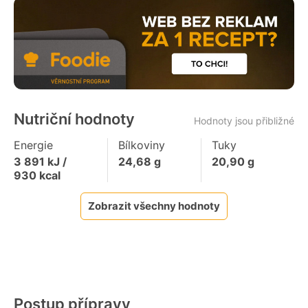
Nutriční hodnoty
Hodnoty jsou přibližné
Energie
Bílkoviny
Tuky
3 891
kJ /
24,68
g
20,90
g
930
kcal
Zobrazit všechny hodnoty
Postup přípravy