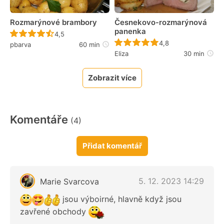
Rozmarýnové brambory
Česnekovo-rozmarýnová
panenka
Recept ještě nebyl hodnocen
4,5
Recept ještě nebyl 
4,8
pbarva
60 min
Eliza
30 min
Zobrazit více
Komentáře
(4)
Přidat komentář
5. 12. 2023 14:29
Marie Svarcova
jsou výboirné, hlavně když jsou
zavřené obchody