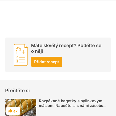
Máte skvělý recept? Podělte se
o něj!
Přidat recept
Přečtěte si
Rozpékané bagetky s bylinkovým
máslem: Napečte si s námi zásobu
pečiva do mrazáku
4×
Hodnocení