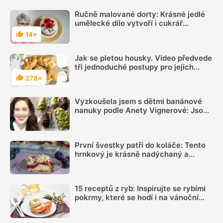
Ručně malované dorty: Krásné jedlé
umělecké dílo vytvoří i cukrář
začátečník
14×
Hodnocení
Jak se pletou housky. Video předvede
tři jednoduché postupy pro jejich
dokonalý vzhled
278×
Hodnocení
Vyzkoušela jsem s dětmi banánové
nanuky podle Anety Vignerové: Jsou
tak dobré, že do konce léta jiné dělat
nebudete
První švestky patří do koláče: Tento
hrnkový je krásně nadýchaný a
chutná skoro jako kynutý
15 receptů z ryb: Inspirujte se rybími
pokrmy, které se hodí i na vánoční
hostinu