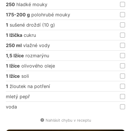
porce
porce
250
hladké mouky
175-200 g
polohrubé mouky
1
sušené droždí (10 g)
1 lžička
cukru
250 ml
vlažné vody
1,5 lžíce
rozmarýnu
1 lžíce
olivového oleje
1 lžíce
soli
1
žloutek na potření
mletý pepř
voda
Nahlásit chybu v receptu