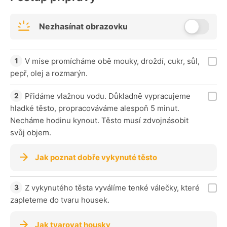
Nezhasínat obrazovku
V míse promícháme obě mouky, droždí, cukr, sůl,
pepř, olej a rozmarýn.
Přidáme vlažnou vodu. Důkladně vypracujeme
hladké těsto, propracováváme alespoň 5 minut.
Necháme hodinu kynout. Těsto musí zdvojnásobit
svůj objem.
Jak poznat dobře vykynuté těsto
Z vykynutého těsta vyválíme tenké válečky, které
zapleteme do tvaru housek.
Jak tvarovat housky