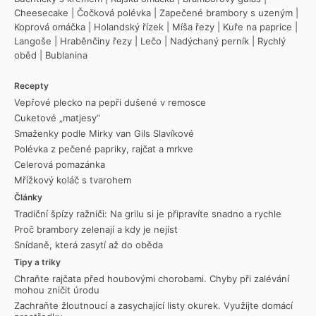
Cheesecake
|
Čočková polévka
|
Zapečené brambory s uzeným
|
Koprová omáčka
|
Holandský řízek
|
Míša řezy
|
Kuře na paprice
|
Langoše
|
Hraběnčiny řezy
|
Lečo
|
Nadýchaný perník
|
Rychlý
oběd
|
Bublanina
Recepty
Vepřové plecko na pepři dušené v remosce
Cuketové „matjesy“
Smaženky podle Mirky van Gils Slavíkové
Polévka z pečené papriky, rajčat a mrkve
Celerová pomazánka
Mřížkový koláč s tvarohem
Články
Tradiční špízy ražniči: Na grilu si je připravíte snadno a rychle
Proč brambory zelenají a kdy je nejíst
Snídaně, která zasytí až do oběda
Tipy a triky
Chraňte rajčata před houbovými chorobami. Chyby při zalévání
mohou zničit úrodu
Zachraňte žloutnoucí a zasychající listy okurek. Využijte domácí