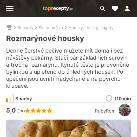
Moje akt
Přejít
Menu
na
vyhledávání
Recepty
Slané pečivo
Housky, rohlíky, bagety
Nacházíte
se
Rozmarýnové housky
zde:
Denně čerstvé pečivo můžete mít doma i bez
návštěvy pekárny. Stačí pár základních surovin
a trocha rozmarýnu. Kynuté těsto je provoněno
bylinkou a upleteno do úhledných housek. Po
upečení jsou uvnitř nadýchané a na povrchu
křupavé.
Doba
Snadný
110 min
přípravy
5,0
Hodnocení receptu je
RubyRom
(1×)