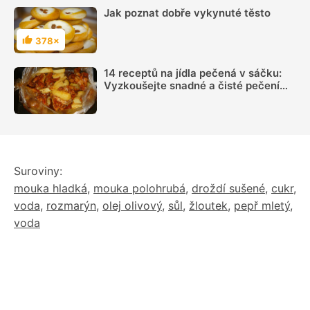
Jak poznat dobře vykynuté těsto
378×
Hodnocení
14 receptů na jídla pečená v sáčku:
Vyzkoušejte snadné a čisté pečení
plné chuti
Suroviny:
mouka hladká
,
mouka polohrubá
,
droždí sušené
,
cukr
,
voda
,
rozmarýn
,
olej olivový
,
sůl
,
žloutek
,
pepř mletý
,
voda