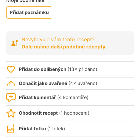
Moje poznámka
Přidat poznámku
Nevyhovuje vám tento recept?
Dole máme další podobné recepty.
Přidat do oblíbených
(13× přidáno)
Označit jako uvařené
(4× uvařeno)
Přidat komentář
(4 komentáře)
Ohodnotit recept
(1 hodnocení)
Přidat fotku
(1 fotek)