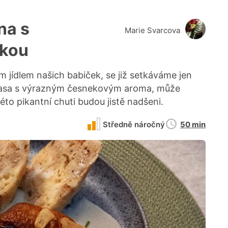
na s
Marie Svarcova
kou
jídlem našich babiček, se již setkáváme jen
 masa s výrazným česnekovým aroma, může
této pikantní chuti budou jistě nadšeni.
Doba
Středně náročný
50 min
přípravy