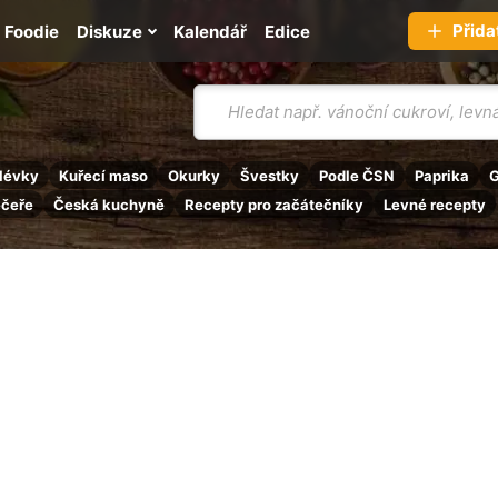
Přida
Foodie
Diskuze
Kalendář
Edice
Vyhledávání
lévky
Kuřecí maso
Okurky
Švestky
Podle ČSN
Paprika
G
ečeře
Česká kuchyně
Recepty pro začátečníky
Levné recepty