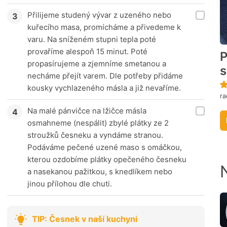
Přilijeme studený vývar z uzeného nebo
kuřecího masa, promícháme a přivedeme k
varu. Na sníženém stupni tepla poté
provaříme alespoň 15 minut. Poté
propasírujeme a zjemníme smetanou a
s
necháme přejít varem. Dle potřeby přidáme
kousky vychlazeného másla a již nevaříme.
ra
Na malé pánvičce na lžičce másla
osmahneme (nespálit) zbylé plátky ze 2
stroužků česneku a vyndáme stranou.
Podáváme pečené uzené maso s omáčkou,
kterou ozdobíme plátky opečeného česneku
a nasekanou pažitkou, s knedlíkem nebo
jinou přílohou dle chuti.
TIP: Česnek v naší kuchyni