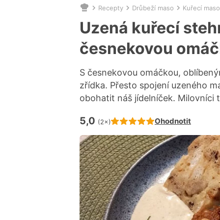
Recepty
Drůbeží maso
Kuřecí maso
Nacházíte
se
Uzená kuřecí steh
zde:
česnekovou omáč
S česnekovou omáčkou, oblíbeným 
zřídka. Přesto spojení uzeného
obohatit náš jídelníček. Milovníci 
5,0
Hodnocení receptu je
Ohodnotit
(2×)