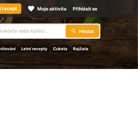
t recept
Moje aktivita
Přihlásit se
Hledat
rilování
Letní recepty
Cuketa
Rajčata