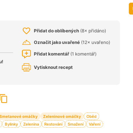
Přidat do oblíbených
(8× přidáno)
Označit jako uvařené
(12× uvařeno)
Přidat komentář
(1 komentář)
u!
Vytisknout recept
Smetanové omáčky
Zeleninové omáčky
Oběd
Bylinky
Zelenina
Restování
Smažení
Vaření