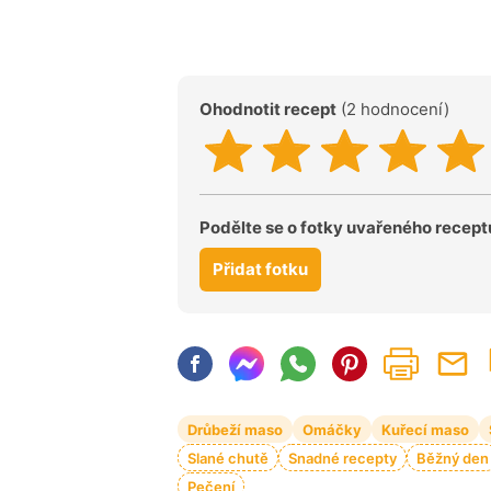
Ohodnotit recept
(2 hodnocení)
Podělte se o fotky uvařeného recept
Přidat fotku
Drůbeží maso
Omáčky
Kuřecí maso
Slané chutě
Snadné recepty
Běžný den
Pečení