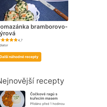
Pomazánka bramborovo-
ýrová
Recept ještě nebyl hodnocen
4,7
diator
Další náhodné recepty
Nejnovější recepty
Čočkové ragú s
kuřecím masem
Přidáno před 1 hodinou