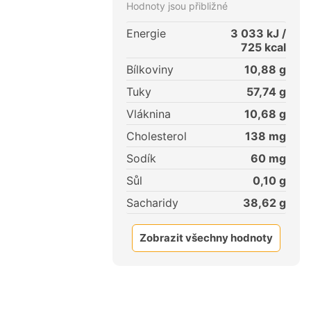
Hodnoty jsou přibližné
Energie
3 033
kJ /
725
kcal
Bílkoviny
10,88
g
Tuky
57,74
g
Vláknina
10,68
g
Cholesterol
138
mg
Sodík
60
mg
Sůl
0,10
g
Sacharidy
38,62
g
Zobrazit všechny hodnoty