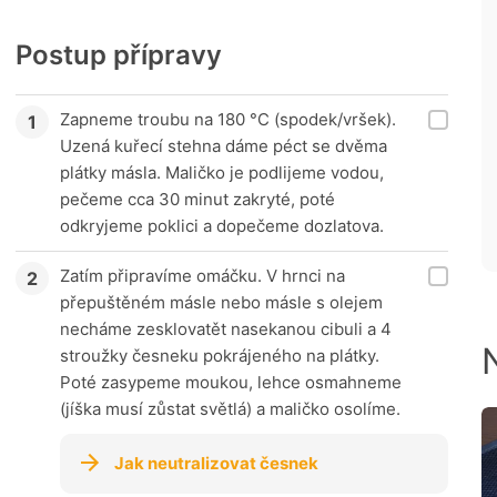
Postup přípravy
Zapneme troubu na 180 °C (spodek/vršek).
Uzená kuřecí stehna dáme péct se dvěma
plátky másla. Maličko je podlijeme vodou,
pečeme cca 30 minut zakryté, poté
odkryjeme poklici a dopečeme dozlatova.
Zatím připravíme omáčku. V hrnci na
přepuštěném másle nebo másle s olejem
necháme zesklovatět nasekanou cibuli a 4
stroužky česneku pokrájeného na plátky.
Poté zasypeme moukou, lehce osmahneme
(jíška musí zůstat světlá) a maličko osolíme.
Jak neutralizovat česnek