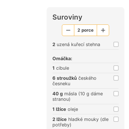
Suroviny
2
porce
Menší
Větší
porce
porce
2
uzená kuřecí stehna
Omáčka:
1
cibule
6 stroužků
českého
česneku
40 g
másla (10 g dáme
stranou)
1 lžíce
oleje
2 lžíce
hladké mouky (dle
potřeby)