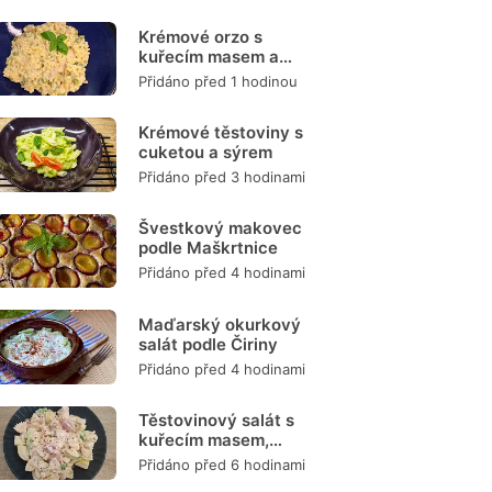
Krémové orzo s
kuřecím masem a
zeleninou
Přidáno před 1 hodinou
Krémové těstoviny s
cuketou a sýrem
Přidáno před 3 hodinami
Švestkový makovec
podle Maškrtnice
Přidáno před 4 hodinami
Maďarský okurkový
salát podle Čiriny
Přidáno před 4 hodinami
Těstovinový salát s
kuřecím masem,
zeleninou a
Přidáno před 6 hodinami
dresinkem