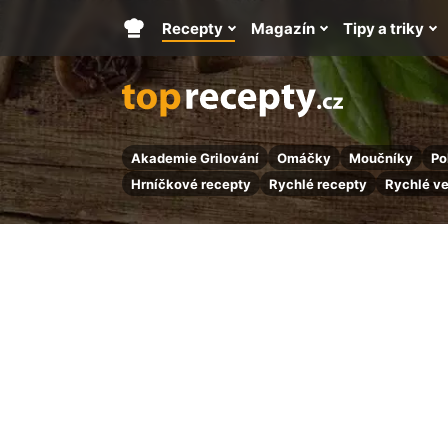
Recepty
Magazín
Tipy a triky
Hlavní
stránka
Akademie Grilování
Omáčky
Moučníky
Po
Hrníčkové recepty
Rychlé recepty
Rychlé v