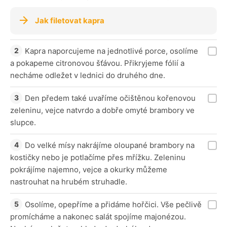
Jak filetovat kapra
Kapra naporcujeme na jednotlivé porce, osolíme
a pokapeme citronovou šťávou. Přikryjeme fólií a
necháme odležet v lednici do druhého dne.
Den předem také uvaříme očištěnou kořenovou
zeleninu, vejce natvrdo a dobře omyté brambory ve
slupce.
Do velké mísy nakrájíme oloupané brambory na
kostičky nebo je potlačíme přes mřížku. Zeleninu
pokrájíme najemno, vejce a okurky můžeme
nastrouhat na hrubém struhadle.
Osolíme, opepříme a přidáme hořčici. Vše pečlivě
promícháme a nakonec salát spojíme majonézou.