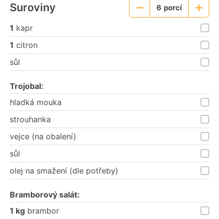
Suroviny
6
porcí
Menší
Větší
porce
porce
1
kapr
1
citron
sůl
Trojobal:
hladká mouka
strouhanka
vejce (na obalení)
sůl
olej na smažení (dle potřeby)
Bramborový salát:
1 kg
brambor