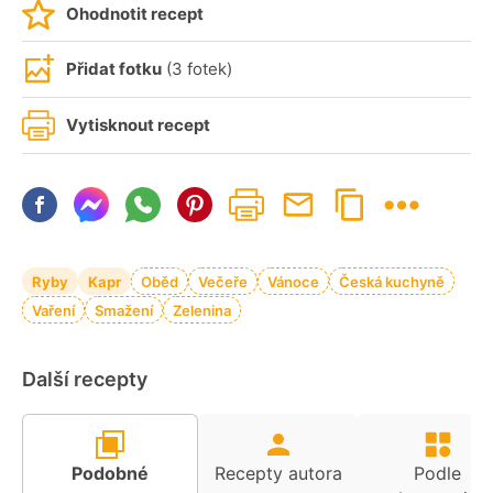
Ohodnotit recept
Přidat fotku
(3 fotek)
Vytisknout recept
Ryby
Kapr
Oběd
Večeře
Vánoce
Česká kuchyně
Vaření
Smažení
Zelenina
Další recepty
Podobné
Recepty autora
Podle