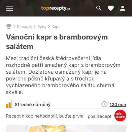
Moje akt
Přejít
Menu
na
vyhledávání
Recepty
Ryby
Kapr
Nacházíte
se
Vánoční kapr s bramborovým
zde:
salátem
Mezi tradiční česká štědrovečerní jídla
rozhodně patří smažený kapr s bramborovým
salátem. Dozlatova osmažený kapr je na
povrchu pěkně křupavý a s trochou
vychlazeného bramborového salátu chutná
skvěle.
Doba
Středně náročný
120 min
přípravy
Recept nikdo nehodnotil, buďte první
poslirecept