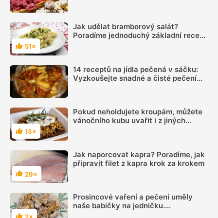
totiž neodpaří
Jak udělat bramborový salát?
Poradíme jednoduchý základní recept
pro začátečníky
51×
Hodnocení
14 receptů na jídla pečená v sáčku:
Vyzkoušejte snadné a čisté pečení
plné chuti
Pokud neholdujete kroupám, můžete
vánočního kubu uvařit i z jiných
obilovin. Poradíme ty nejvhodnější
13×
Hodnocení
Jak naporcovat kapra? Poradíme, jak
připravit filet z kapra krok za krokem
29×
Hodnocení
Prosincové vaření a pečení uměly
naše babičky na jedničku.
Nahlédneme do jejich kuchyně
2×