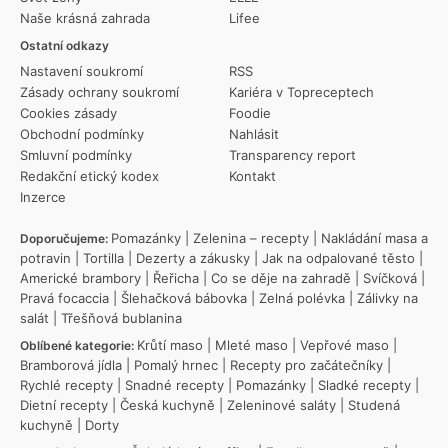
Naše krásná zahrada
Lifee
Ostatní odkazy
Nastavení soukromí
RSS
Zásady ochrany soukromí
Kariéra v Topreceptech
Cookies zásady
Foodie
Obchodní podmínky
Nahlásit
Smluvní podmínky
Transparency report
Redakční etický kodex
Kontakt
Inzerce
Pomazánky
|
Zelenina – recepty
|
Nakládání masa a
Doporučujeme:
potravin
|
Tortilla
|
Dezerty a zákusky
|
Jak na odpalované těsto
|
Americké brambory
|
Řeřicha
|
Co se děje na zahradě
|
Svíčková
|
Pravá focaccia
|
Šlehačková bábovka
|
Zelná polévka
|
Zálivky na
salát
|
Třešňová bublanina
Krůtí maso
|
Mleté maso
|
Vepřové maso
|
Oblíbené kategorie:
Bramborová jídla
|
Pomalý hrnec
|
Recepty pro začátečníky
|
Rychlé recepty
|
Snadné recepty
|
Pomazánky
|
Sladké recepty
|
Dietní recepty
|
Česká kuchyně
|
Zeleninové saláty
|
Studená
kuchyně
|
Dorty