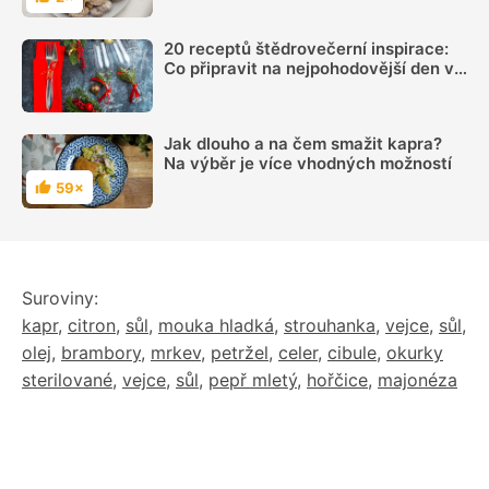
Hodnocení
20 receptů štědrovečerní inspirace:
Co připravit na nejpohodovější den v
roce?
Jak dlouho a na čem smažit kapra?
Na výběr je více vhodných možností
59×
Hodnocení
Suroviny:
kapr
,
citron
,
sůl
,
mouka hladká
,
strouhanka
,
vejce
,
sůl
,
olej
,
brambory
,
mrkev
,
petržel
,
celer
,
cibule
,
okurky
sterilované
,
vejce
,
sůl
,
pepř mletý
,
hořčice
,
majonéza