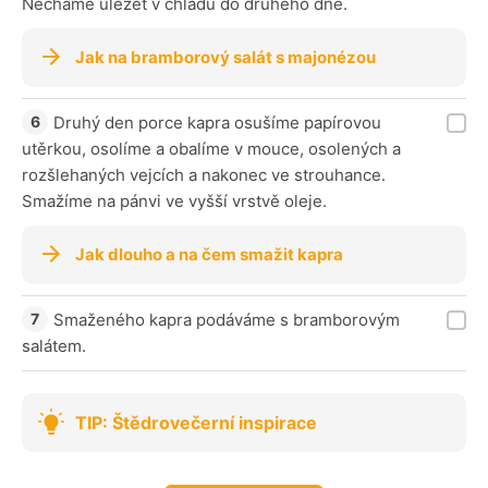
Necháme uležet v chladu do druhého dne.
Jak na bramborový salát s majonézou
Druhý den porce kapra osušíme papírovou
utěrkou, osolíme a obalíme v mouce, osolených a
rozšlehaných vejcích a nakonec ve strouhance.
Smažíme na pánvi ve vyšší vrstvě oleje.
Jak dlouho a na čem smažit kapra
Smaženého kapra podáváme s bramborovým
salátem.
TIP: Štědrovečerní inspirace