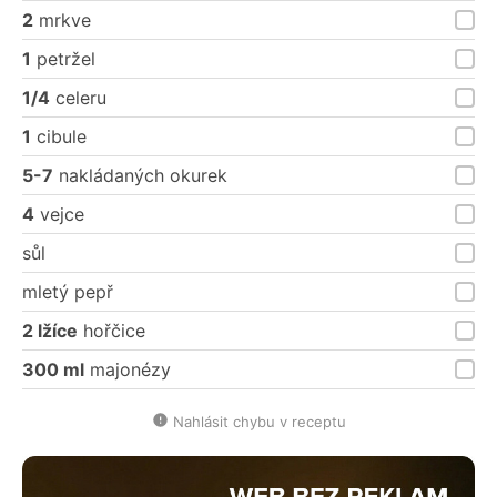
2
mrkve
1
petržel
1/4
celeru
1
cibule
5-7
nakládaných okurek
4
vejce
sůl
mletý pepř
2 lžíce
hořčice
300 ml
majonézy
Nahlásit chybu v receptu