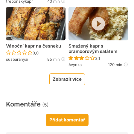
trebonskykapr
40 min
Vánoční kapr na česneku
Smažený kapr s
bramborovým salátem
Recept ještě nebyl hodnocen
0,0
Recept ještě nebyl 
3,1
susbaranyai
85 min
Avynka
120 min
Zobrazit více
Komentáře
(5)
Přidat komentář