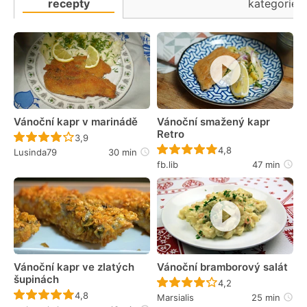
recepty
kategorie
Vánoční kapr v marinádě
Vánoční smažený kapr
Retro
Recept ještě nebyl hodnocen
3,9
Recept ještě nebyl 
4,8
Lusinda79
30 min
fb.lib
47 min
Vánoční kapr ve zlatých
Vánoční bramborový salát
šupinách
Recept ještě nebyl 
4,2
Recept ještě nebyl hodnocen
4,8
Marsialis
25 min