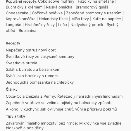
Čokoládové muffiny
|
Fazolky na smetaně
|
Populární recepty:
Buchtičky s krémem
|
Rajská omáčka
|
Bramborový guláš
|
Cheesecake
|
Čočková polévka
|
Zapečené brambory s uzeným
|
Koprová omáčka
|
Holandský řízek
|
Míša řezy
|
Kuře na paprice
|
Langoše
|
Hraběnčiny řezy
|
Lečo
|
Nadýchaný perník
|
Rychlý
oběd
|
Bublanina
Recepty
Nepečený ostružinový dort
Švestkové řezy ze zakysané smetany
Švestková nutela
Salát s burratou a balzamikem
Rybíz jako brusinky s rumem
Jednoduchá pomazánka na chlebíčky
Články
Coca-Cola zmizela z Penny. Řetězec ji nahradil jinými limonádami
Zapečené vepřové se zelím a rajčaty na bulharský způsob
Alkohol v kuchyni: Jak ovlivňuje chuť, vůni a přípravu pokrmů
Tipy a triky
Zavařování malého množství bez hrnce: Mikrovlnka vše zvládne
bleskově a bez dřiny