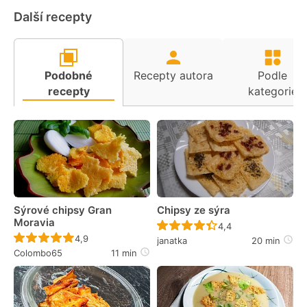
Další recepty
Podobné
Recepty autora
Podle
recepty
kategorie
Sýrové chipsy Gran
Chipsy ze sýra
Moravia
Recept ještě nebyl 
4,4
Recept ještě nebyl hodnocen
4,9
janatka
20 min
Colombo65
11 min