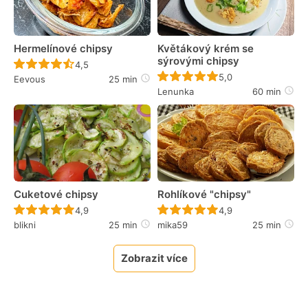
Hermelínové chipsy
Květákový krém se
sýrovými chipsy
Recept ještě nebyl hodnocen
4,5
Recept ještě nebyl 
5,0
Eevous
25 min
Lenunka
60 min
Cuketové chipsy
Rohlíkové "chipsy"
Recept ještě nebyl hodnocen
Recept ještě nebyl 
4,9
4,9
blikni
25 min
mika59
25 min
Zobrazit více