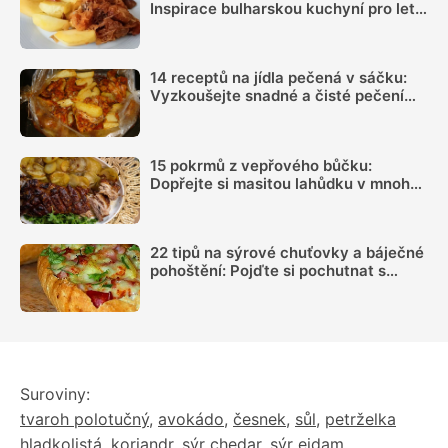
Inspirace bulharskou kuchyní pro letní
oběd z jednoho pekáčku
14 receptů na jídla pečená v sáčku:
Vyzkoušejte snadné a čisté pečení
plné chuti
15 pokrmů z vepřového bůčku:
Dopřejte si masitou lahůdku v mnoha
podobách
22 tipů na sýrové chuťovky a báječné
pohoštění: Pojďte si pochutnat s
rodinou
Suroviny:
tvaroh polotučný
,
avokádo
,
česnek
,
sůl
,
petrželka
hladkolistá
,
koriandr
,
sýr chedar
,
sýr eidam