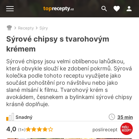
Moje akt
Přejít
Menu
na
vyhledávání
Recepty
Sýry
Nacházíte
se
Sýrové chipsy s tvarohovým
zde:
krémem
Sýrové chipsy jsou velmi oblíbenou lahůdkou,
která obvykle slouží ke zdobení pokrmů. Sýrová
kolečka podle tohoto receptu využijete jako
součást pohoštění pro návštěvu nebo jako
slané mlsání k filmu. Tvarohový krém s
avokádem, česnekem a bylinkami sýrové chipsy
krásně doplňuje.
Doba
Snadný
35 min
přípravy
4,0
Hodnocení receptu je
poslirecept
(1×)