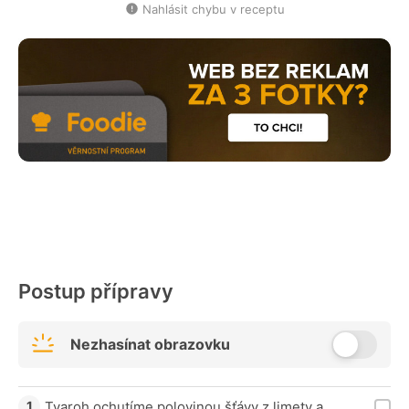
Nahlásit chybu v receptu
Postup přípravy
Nezhasínat obrazovku
Tvaroh ochutíme polovinou šťávy z limety a