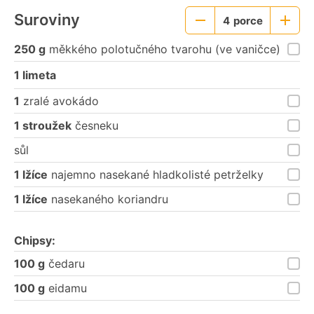
Suroviny
4
porce
Menší
Větší
porce
porce
250 g
měkkého polotučného tvarohu (ve vaničce)
1 limeta
1
zralé avokádo
1 stroužek
česneku
sůl
1 lžíce
najemno nasekané hladkolisté petrželky
1 lžíce
nasekaného koriandru
Chipsy:
100 g
čedaru
100 g
eidamu