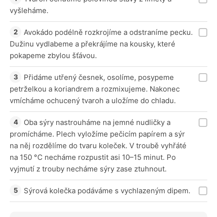
vyšleháme.
Avokádo podélně rozkrojíme a odstraníme pecku.
Dužinu vydlabeme a překrájíme na kousky, které
pokapeme zbylou šťávou.
Přidáme utřený česnek, osolíme, posypeme
petrželkou a koriandrem a rozmixujeme. Nakonec
vmícháme ochucený tvaroh a uložíme do chladu.
Oba sýry nastrouháme na jemné nudličky a
promícháme. Plech vyložíme pečicím papírem a sýr
na něj rozdělíme do tvaru koleček. V troubě vyhřáté
na 150 °C necháme rozpustit asi 10–15 minut. Po
vyjmutí z trouby necháme sýry zase ztuhnout.
Sýrová kolečka podáváme s vychlazeným dipem.