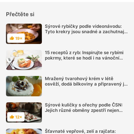
Přečtěte si
Sýrové rybičky podle videonávodu:
Tyto krekry jsou snadné a zachutnají
všem
19×
Hodnocení
15 receptů z ryb: Inspirujte se rybími
pokrmy, které se hodí i na vánoční
hostinu
Mražený tvarohový krém v létě
osvěží, dodá bílkoviny a připravený je
během chvilky
Sýrové kuličky s ořechy podle ČSN:
Jejich různé obměny zpestří nejen
švédské stoly
12×
Hodnocení
Šťavnaté vepřové, zelí a rajčata: