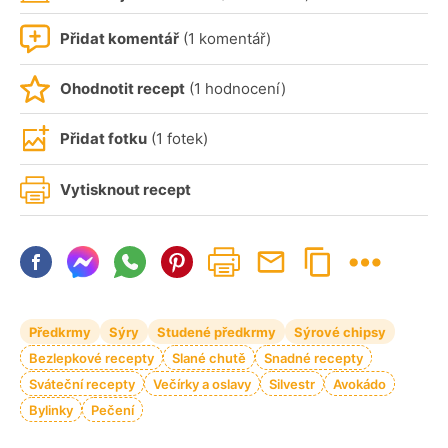
Přidat komentář
(1 komentář)
Ohodnotit recept
(1 hodnocení)
Přidat fotku
(1 fotek)
Vytisknout recept
Předkrmy
Sýry
Studené předkrmy
Sýrové chipsy
Bezlepkové recepty
Slané chutě
Snadné recepty
Sváteční recepty
Večírky a oslavy
Silvestr
Avokádo
Bylinky
Pečení