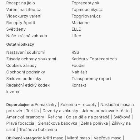
Recept na jídlo
Toprecepty.sk
Vaření na Lifee.cz
Topmoucniky.cz
Videokurzy vaření
Topgrilovani.cz
Recepty Apetit
Marianne
Svět ženy
ELLE
Naše krásná zahrada
Lifee
Ostatní odkazy
Nastavení soukromí
RSS
Zásady ochrany soukromí
Kariéra v Topreceptech
Cookies zásady
Foodie
Obchodní podmínky
Nahlásit
Smluvní podmínky
Transparency report
Redakční etický kodex
Kontakt
Inzerce
Pomazánky
|
Zelenina – recepty
|
Nakládání masa a
Doporučujeme:
potravin
|
Tortilla
|
Dezerty a zákusky
|
Jak na odpalované těsto
|
Americké brambory
|
Řeřicha
|
Co se děje na zahradě
|
Svíčková
|
Pravá focaccia
|
Šlehačková bábovka
|
Zelná polévka
|
Zálivky na
salát
|
Třešňová bublanina
Krůtí maso
|
Mleté maso
|
Vepřové maso
|
Oblíbené kategorie: