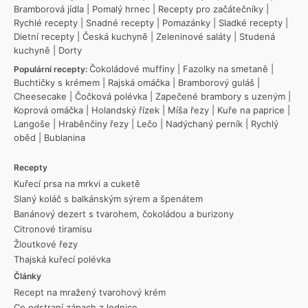
Bramborová jídla
|
Pomalý hrnec
|
Recepty pro začátečníky
|
Rychlé recepty
|
Snadné recepty
|
Pomazánky
|
Sladké recepty
|
Dietní recepty
|
Česká kuchyně
|
Zeleninové saláty
|
Studená
kuchyně
|
Dorty
Čokoládové muffiny
|
Fazolky na smetaně
|
Populární recepty:
Buchtičky s krémem
|
Rajská omáčka
|
Bramborový guláš
|
Cheesecake
|
Čočková polévka
|
Zapečené brambory s uzeným
|
Koprová omáčka
|
Holandský řízek
|
Míša řezy
|
Kuře na paprice
|
Langoše
|
Hraběnčiny řezy
|
Lečo
|
Nadýchaný perník
|
Rychlý
oběd
|
Bublanina
Recepty
Kuřecí prsa na mrkvi a cuketě
Slaný koláč s balkánským sýrem a špenátem
Banánový dezert s tvarohem, čokoládou a burizony
Citronové tiramisu
Žloutkové řezy
Thajská kuřecí polévka
Články
Recept na mražený tvarohový krém
Co odstraní zápach z lednice