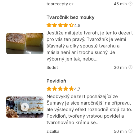
toprecepty.cz
45 min
Tvarožník bez mouky
Recept ještě nebyl hodnocen
4,5
Jestliže milujete tvaroh, je tento dezert
pro vás ten pravý. Tvarožník je velmi
šťavnatý a díky spoustě tvarohu a
másla není ani trochu suchý. Je
výborný jen tak, nebo…
Sudet
30 min
Povidloň
Recept ještě nebyl hodnocen
4,7
Neobvyklý dezert pocházející ze
Šumavy je sice náročnější na přípravu,
ale výsledný efekt rozhodně stojí za to.
Povidloň, tvořený vrstvou povidel a
tvarohového krému se…
zizalka
50 min