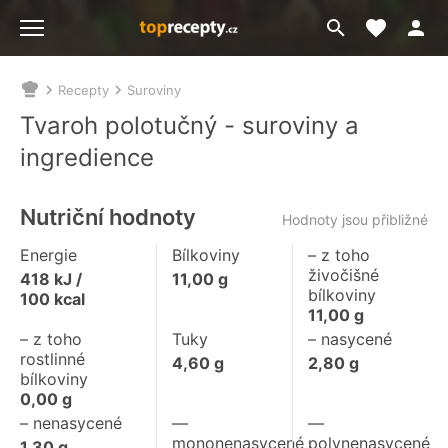
Moje akt
Přejít
Menu
na
vyhledávání
Recepty
Suroviny
Nacházíte
se
Tvaroh polotučný - suroviny a
zde:
ingredience
Nutriční hodnoty
Hodnoty jsou přibližné
Energie
Bílkoviny
– z toho
živočišné
418
kJ /
11,00
g
bílkoviny
100
kcal
11,00
g
– z toho
Tuky
– nasycené
rostlinné
4,60
g
2,80
g
bílkoviny
0,00
g
– nenasycené
––
––
mononenasycené
polynenasycené
1,30
g