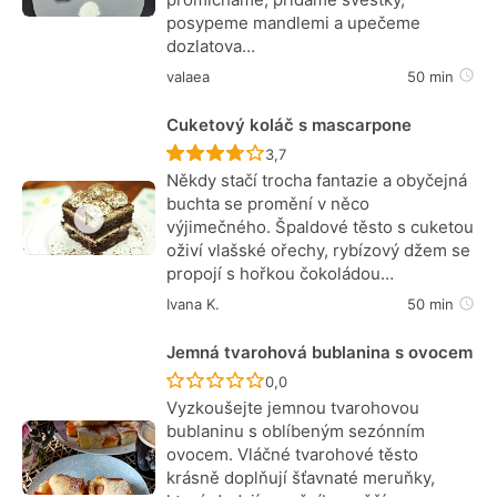
posypeme mandlemi a upečeme
dozlatova…
valaea
50 min
Cuketový koláč s mascarpone
Recept ještě nebyl hodnocen
3,7
Někdy stačí trocha fantazie a obyčejná
buchta se promění v něco
výjimečného. Špaldové těsto s cuketou
oživí vlašské ořechy, rybízový džem se
propojí s hořkou čokoládou…
Ivana K.
50 min
Jemná tvarohová bublanina s ovocem
Recept ještě nebyl hodnocen
0,0
Vyzkoušejte jemnou tvarohovou
bublaninu s oblíbeným sezónním
ovocem. Vláčné tvarohové těsto
krásně doplňují šťavnaté meruňky,