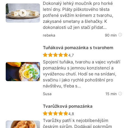
Dokonalý lehký moučník pro horké
letní dny. Pláty piškotového těsta
potřené svěžím krémem z tvarohu,
zakysané smetany a šlehačky. K
dokonalosti už jen stačí přidat…
rebeka
90 min
Tuňáková pomazánka s tvarohem
Recept ještě nebyl hodnocen
4,7
Spojení tuňáka, tvarohu a vajec vytváří
pomazánku s jemnou konzistencí a
vyváženou chutí. Hodí se na snídani,
svačinu i jako rychlé pohoštění pro
návštěvu, třeba s…
Susa
15 min
Tvarůžková pomazánka
Recept ještě nebyl hodnocen
4,8
Tvarůžky patří k nejoblíbenějším
českým sýrům. Dodávají pokrmům