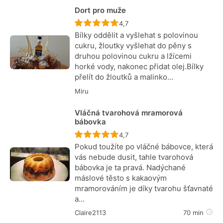
Dort pro muže
Recept ještě nebyl hodnocen
4,7
Bílky oddělit a vyšlehat s polovinou
cukru, žloutky vyšlehat do pěny s
druhou polovinou cukru a lžícemi
horké vody, nakonec přidat olej.Bílky
přelít do žloutků a malinko…
Miru
Vláčná tvarohová mramorová
bábovka
Recept ještě nebyl hodnocen
4,7
Pokud toužíte po vláčné bábovce, která
vás nebude dusit, tahle tvarohová
bábovka je ta pravá. Nadýchané
máslové těsto s kakaovým
mramorováním je díky tvarohu šťavnaté
a…
Claire2113
70 min