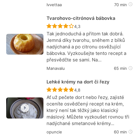
Ivvettaa
70 min
Tvarohovo-citrónová bábovka
Recept ještě nebyl hodnocen
4,3
Tak jednoduchá a přitom tak dobrá.
Jemná díky tvarohu, sněhem z bílků
nadýchaná a po citronu osvěžující
bábovka. Vyzkoušejte tento recept a
přesvědčte se sami. Na…
Manavalu
65 min
Lehké krémy na dort či řezy
Recept ještě nebyl hodnocen
4,8
Ať už pečete dort nebo řezy, zajisté
oceníte osvědčený recept na krém,
který není tak těžký jako klasický
máslový. Můžete vyzkoušet rovnou tři
nadýchané smetanové krémy…
opuncie
60 min