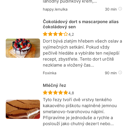
lahodný pudinkový krém,…
happy.lenulka
30 min
Čokoládový dort s mascarpone alias
čokoládový sen
Recept ještě nebyl hodnocen
4,2
Dort bývá zlatým hřebem všech oslav a
vyjímečných setkání. Pokud vždy
pečlivě hledáte a vybíráte ten nejlepší
recept, zbystřete. Tento dort určitě
nezklame a vložený čas…
Foxinka
90 min
Mléčný řez
Recept ještě nebyl hodnocen
4,8
Tyto řezy tvoří dvě vrstvy tenkého
kakaového piškotu naplněné jemnou
smetanovo-tvarohovou náplní.
Připravíme je jednoduše a rychle a
poslouží jako chutný dezert nebo…