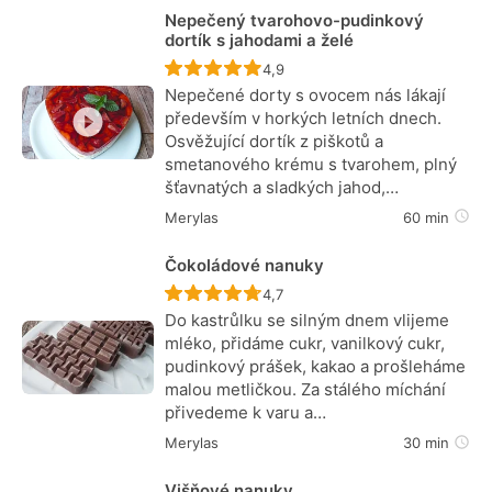
Nepečený tvarohovo-pudinkový
dortík s jahodami a želé
Recept ještě nebyl hodnocen
4,9
Nepečené dorty s ovocem nás lákají
především v horkých letních dnech.
Osvěžující dortík z piškotů a
smetanového krému s tvarohem, plný
šťavnatých a sladkých jahod,…
Merylas
60 min
Čokoládové nanuky
Recept ještě nebyl hodnocen
4,7
Do kastrůlku se silným dnem vlijeme
mléko, přidáme cukr, vanilkový cukr,
pudinkový prášek, kakao a prošleháme
malou metličkou. Za stálého míchání
přivedeme k varu a…
Merylas
30 min
Višňové nanuky