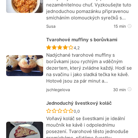
nezaměnitelnou chuť. Vyzkoušejte tuto
jednoduchou pomazánku připravenou
smícháním olomouckých syrečků s…
Susa
15 min
Tvarohové muffiny s borůvkami
Recept ještě nebyl hodnocen
4,2
Nadýchané tvarohové muffiny s
borůvkami jsou rychlým a vděčným
dezertem, který zvládne každý. Hodí se
na svačinu i jako sladká tečka ke kávě.
Hotové jsou za pár minut a…
jschlegelova
30 min
Jednoduchý švestkový koláč
Recept ještě nebyl hodnocen
0,0
Voňavý koláč se švestkami je ideální
moučník ke kávě i odpolednímu
posezení. Tvarohové těsto jednoduše
promícháme, přidáme švestky,