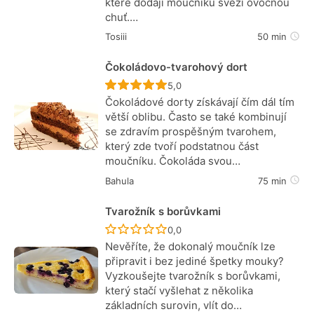
které dodají moučníku svěží ovocnou
chuť.…
Tosiii
50 min
Čokoládovo-tvarohový dort
Recept ještě nebyl hodnocen
5,0
Čokoládové dorty získávají čím dál tím
větší oblibu. Často se také kombinují
se zdravím prospěšným tvarohem,
který zde tvoří podstatnou část
moučníku. Čokoláda svou…
Bahula
75 min
Tvarožník s borůvkami
Recept ještě nebyl hodnocen
0,0
Nevěříte, že dokonalý moučník lze
připravit i bez jediné špetky mouky?
Vyzkoušejte tvarožník s borůvkami,
který stačí vyšlehat z několika
základních surovin, vlít do…