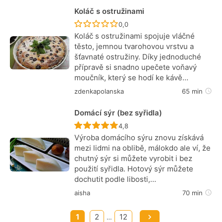
Koláč s ostružinami
Recept ještě nebyl hodnocen
0,0
Koláč s ostružinami spojuje vláčné
těsto, jemnou tvarohovou vrstvu a
šťavnaté ostružiny. Díky jednoduché
přípravě si snadno upečete voňavý
moučník, který se hodí ke kávě…
zdenkapolanska
65 min
Domácí sýr (bez syřidla)
Recept ještě nebyl hodnocen
4,8
Výroba domácího sýru znovu získává
mezi lidmi na oblibě, málokdo ale ví, že
chutný sýr si můžete vyrobit i bez
použití syřidla. Hotový sýr můžete
dochutit podle libosti,…
aisha
70 min
1
2
12
…