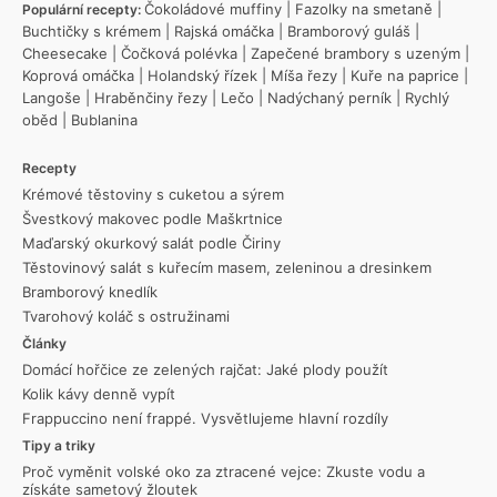
Čokoládové muffiny
|
Fazolky na smetaně
|
Populární recepty:
Buchtičky s krémem
|
Rajská omáčka
|
Bramborový guláš
|
Cheesecake
|
Čočková polévka
|
Zapečené brambory s uzeným
|
Koprová omáčka
|
Holandský řízek
|
Míša řezy
|
Kuře na paprice
|
Langoše
|
Hraběnčiny řezy
|
Lečo
|
Nadýchaný perník
|
Rychlý
oběd
|
Bublanina
Recepty
Krémové těstoviny s cuketou a sýrem
Švestkový makovec podle Maškrtnice
Maďarský okurkový salát podle Čiriny
Těstovinový salát s kuřecím masem, zeleninou a dresinkem
Bramborový knedlík
Tvarohový koláč s ostružinami
Články
Domácí hořčice ze zelených rajčat: Jaké plody použít
Kolik kávy denně vypít
Frappuccino není frappé. Vysvětlujeme hlavní rozdíly
Tipy a triky
Proč vyměnit volské oko za ztracené vejce: Zkuste vodu a
získáte sametový žloutek