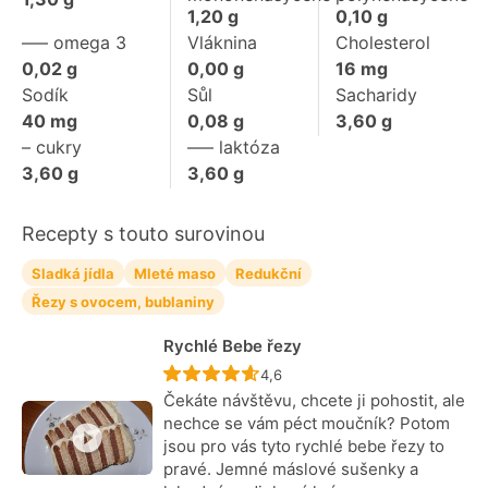
1,20
g
0,10
g
––– omega 3
Vláknina
Cholesterol
0,02
g
0,00
g
16
mg
Sodík
Sůl
Sacharidy
40
mg
0,08
g
3,60
g
– cukry
––– laktóza
3,60
g
3,60
g
Recepty s touto surovinou
Sladká jídla
Mleté maso
Redukční
Řezy s ovocem, bublaniny
Rychlé Bebe řezy
Recept ještě nebyl hodnocen
4,6
Čekáte návštěvu, chcete ji pohostit, ale
nechce se vám péct moučník? Potom
jsou pro vás tyto rychlé bebe řezy to
pravé. Jemné máslové sušenky a