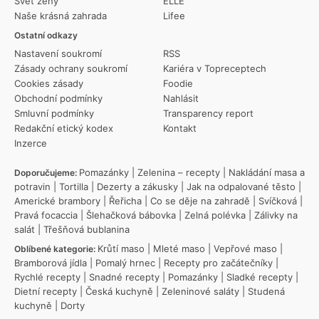
Svět ženy
ELLE
Naše krásná zahrada
Lifee
Ostatní odkazy
Nastavení soukromí
RSS
Zásady ochrany soukromí
Kariéra v Topreceptech
Cookies zásady
Foodie
Obchodní podmínky
Nahlásit
Smluvní podmínky
Transparency report
Redakční etický kodex
Kontakt
Inzerce
Pomazánky
|
Zelenina – recepty
|
Nakládání masa a
Doporučujeme:
potravin
|
Tortilla
|
Dezerty a zákusky
|
Jak na odpalované těsto
|
Americké brambory
|
Řeřicha
|
Co se děje na zahradě
|
Svíčková
|
Pravá focaccia
|
Šlehačková bábovka
|
Zelná polévka
|
Zálivky na
salát
|
Třešňová bublanina
Krůtí maso
|
Mleté maso
|
Vepřové maso
|
Oblíbené kategorie:
Bramborová jídla
|
Pomalý hrnec
|
Recepty pro začátečníky
|
Rychlé recepty
|
Snadné recepty
|
Pomazánky
|
Sladké recepty
|
Dietní recepty
|
Česká kuchyně
|
Zeleninové saláty
|
Studená
kuchyně
|
Dorty