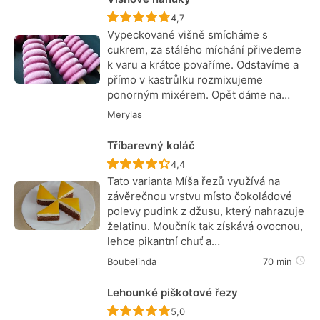
Recept ještě nebyl hodnocen
4,7
Vypeckované višně smícháme s
cukrem, za stálého míchání přivedeme
k varu a krátce povaříme. Odstavíme a
přímo v kastrůlku rozmixujeme
ponorným mixérem. Opět dáme na…
Merylas
Tříbarevný koláč
Recept ještě nebyl hodnocen
4,4
Tato varianta Míša řezů využívá na
závěrečnou vrstvu místo čokoládové
polevy pudink z džusu, který nahrazuje
želatinu. Moučník tak získává ovocnou,
lehce pikantní chuť a…
Boubelinda
70 min
Lehounké piškotové řezy
Recept ještě nebyl hodnocen
5,0