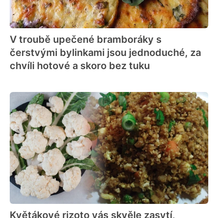
V troubě upečené bramboráky s
čerstvými bylinkami jsou jednoduché, za
chvíli hotové a skoro bez tuku
Květákové rizoto vás skvěle zasytí,