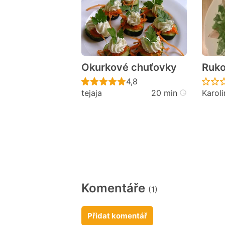
Okurkové chuťovky
Ruko
Recept ještě nebyl hodno
4,8
tejaja
20 min
Karol
Komentáře
(1)
Přidat komentář