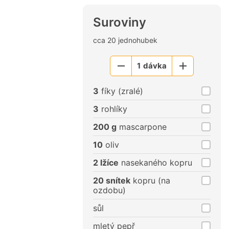
Suroviny
cca 20 jednohubek
1
dávka
Menší
Větší
porce
porce
3
fíky (zralé)
3
rohlíky
200 g
mascarpone
10
oliv
2 lžíce
nasekaného kopru
20 snítek
kopru (na
ozdobu)
sůl
mletý pepř