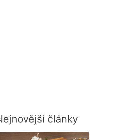
odnocen
Nejnovější články