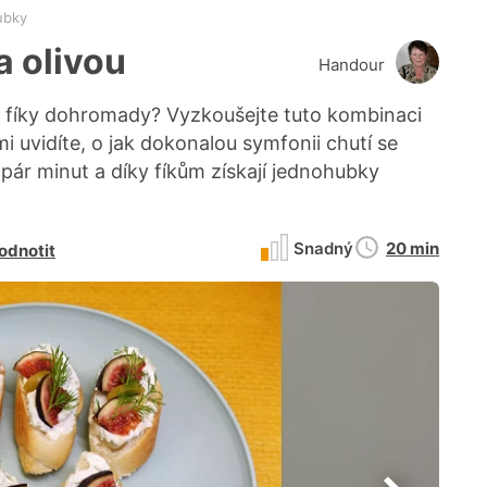
ubky
a olivou
Handour
 fíky dohromady? Vyzkoušejte tuto kombinaci
 uvidíte, o jak dokonalou symfonii chutí se
pár minut a díky fíkům získají jednohubky
Doba
Snadný
20 min
odnotit
přípravy