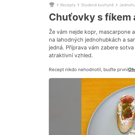
Recepty
Studená kuchyně
Jednoh
Nacházíte
se
Chuťovky s fíkem 
zde:
Že vám nejde kopr, mascarpone a
na lahodných jednohubkách a sami
jedná. Příprava vám zabere sotva 
atraktivní vzhled.
Recept nikdo nehodnotil, buďte první
Oh