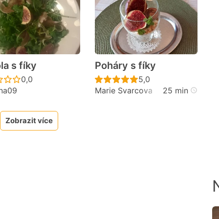
la s fíky
Poháry s fíky
cen
Recept ještě nebyl hodnocen
Recept ještě nebyl h
0,0
5,0
ina09
Marie Svarcova
25 min
Zobrazit více