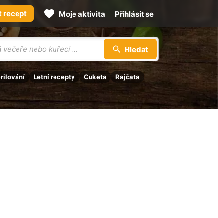
t recept
Moje aktivita
Přihlásit se
Hledat
rilování
Letní recepty
Cuketa
Rajčata