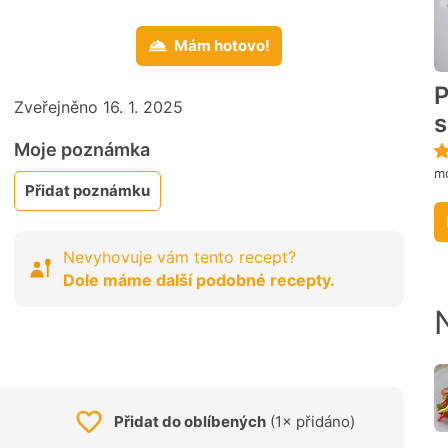
Mám hotovo!
P
Zveřejněno 16. 1. 2025
s
Moje poznámka
mo
Přidat poznámku
Nevyhovuje vám tento recept?
Dole máme další podobné recepty.
Přidat do oblíbených
(1× přidáno)