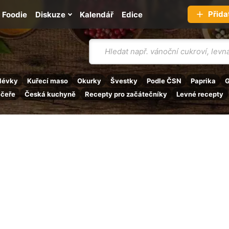
Přida
Foodie
Diskuze
Kalendář
Edice
Vyhledávání
lévky
Kuřecí maso
Okurky
Švestky
Podle ČSN
Paprika
G
ečeře
Česká kuchyně
Recepty pro začátečníky
Levné recepty