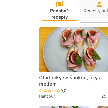
Podobné
Recepty au
recepty
Chuťovky se šunkou, fíky a
medem
Recept ještě nebyl hodno
0,0
Handour
25 