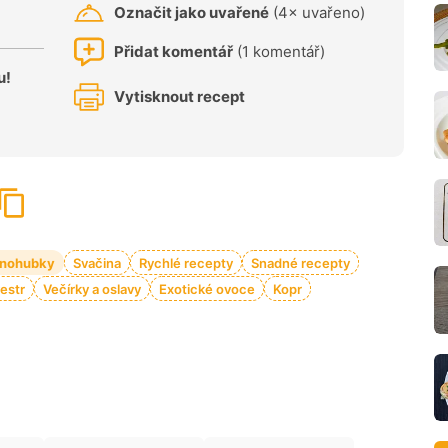
Označit jako uvařené
(4× uvařeno)
Přidat komentář
(1 komentář)
u!
Vytisknout recept
nohubky
Svačina
Rychlé recepty
Snadné recepty
vestr
Večírky a oslavy
Exotické ovoce
Kopr