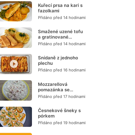
Kuřecí prsa na kari s
fazolkami
Přidáno před 14 hodinami
Smažené uzené tofu
a gratinované
brambory
Přidáno před 14 hodinami
Snídaně z jednoho
plechu
Přidáno před 16 hodinami
Mozzarellová
pomazánka se
šunkou
Přidáno před 17 hodinami
Česnekové šneky s
pórkem
Přidáno před 19 hodinami