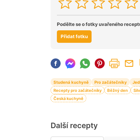
Podělte se o fotky uvařeného recept
Přidat fotku
Studená kuchyně
Pro začátečníky
Jed
Recepty pro začátečníky
Běžný den
Sil
Česká kuchyně
Další recepty