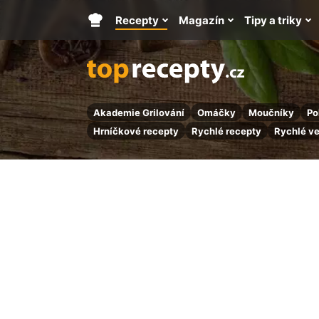
Recepty
Magazín
Tipy a triky
Hlavní
stránka
Akademie Grilování
Omáčky
Moučníky
Po
Hrníčkové recepty
Rychlé recepty
Rychlé v