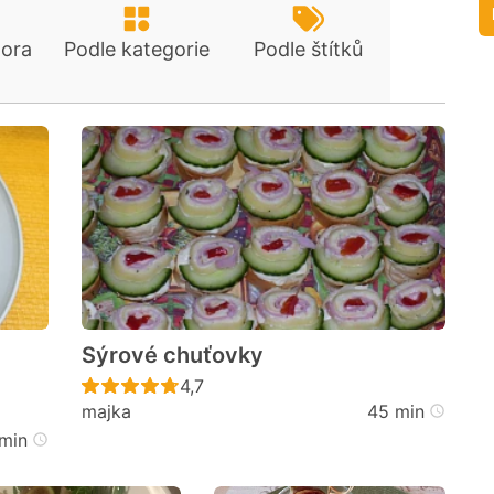
tora
Podle kategorie
Podle štítků
Sýrové chuťovky
Recept ještě nebyl hodnocen
4,7
majka
45 min
cen
min