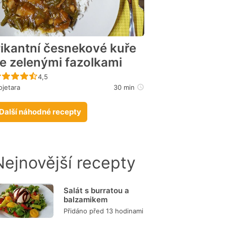
ikantní česnekové kuře
e zelenými fazolkami
Recept ještě nebyl hodnocen
4,5
jetara
30 min
Další náhodné recepty
Nejnovější recepty
Salát s burratou a
balzamikem
Přidáno před 13 hodinami