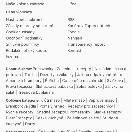
Naše krásná zahrada
Lifee
Ostatní odkazy
Nastavení soukromí
RSS
Zásady ochrany soukromí
Kariéra v Topreceptech
Cookies zásady
Foodie
Obchodní podmínky
Nahlásit
Smluvní podmínky
Transparency report
Redakční etický kodex
Kontakt
Inzerce
Pomazánky
|
Zelenina – recepty
|
Nakládání masa a
Doporučujeme:
potravin
|
Tortilla
|
Dezerty a zákusky
|
Jak na odpalované těsto
|
Americké brambory
|
Řeřicha
|
Co se děje na zahradě
|
Svíčková
|
Pravá focaccia
|
Šlehačková bábovka
|
Zelná polévka
|
Zálivky na
salát
|
Třešňová bublanina
Krůtí maso
|
Mleté maso
|
Vepřové maso
|
Oblíbené kategorie:
Bramborová jídla
|
Pomalý hrnec
|
Recepty pro začátečníky
|
Rychlé recepty
|
Snadné recepty
|
Pomazánky
|
Sladké recepty
|
Dietní recepty
|
Česká kuchyně
|
Zeleninové saláty
|
Studená
kuchyně
|
Dorty
Čokoládové muffiny
|
Fazolky na smetaně
|
Populární recepty: