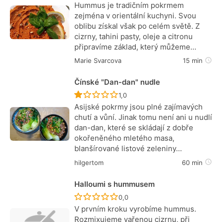
Hummus je tradičním pokrmem
zejména v orientální kuchyni. Svou
oblibu získal však po celém světě. Z
cizrny, tahini pasty, oleje a citronu
připravíme základ, který můžeme…
Marie Svarcova
15 min
Čínské "Dan-dan" nudle
Recept ještě nebyl hodnocen
1,0
Asijské pokrmy jsou plné zajímavých
chutí a vůní. Jinak tomu není ani u nudlí
dan-dan, které se skládají z dobře
okořeněného mletého masa,
blanšírované listové zeleniny…
hilgertom
60 min
Halloumi s hummusem
Recept ještě nebyl hodnocen
0,0
V prvním kroku vyrobíme hummus.
Rozmixujeme vařenou cizrnu, při