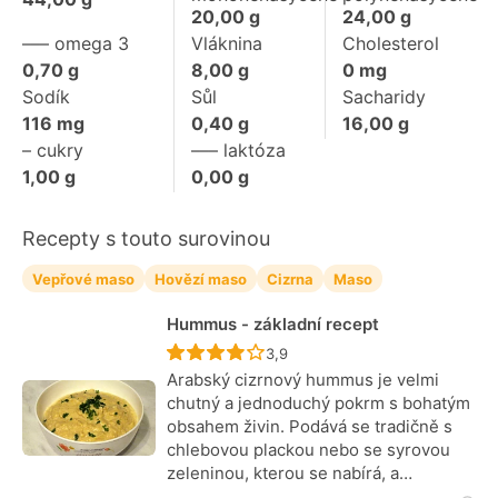
20,00
g
24,00
g
––– omega 3
Vláknina
Cholesterol
0,70
g
8,00
g
0
mg
Sodík
Sůl
Sacharidy
116
mg
0,40
g
16,00
g
– cukry
––– laktóza
1,00
g
0,00
g
Recepty s touto surovinou
Vepřové maso
Hovězí maso
Cizrna
Maso
Hummus - základní recept
Recept ještě nebyl hodnocen
3,9
Arabský cizrnový hummus je velmi
chutný a jednoduchý pokrm s bohatým
obsahem živin. Podává se tradičně s
chlebovou plackou nebo se syrovou
zeleninou, kterou se nabírá, a…