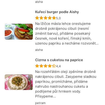
aisha
Kuřecí burger podle Aishy
Recept ještě nebyl hodnocen
5,0
Na lžičce másla lehce orestujeme
drobně pokrájenou cibuli (nesmí
změnit barvu), přidáme posekaný
česnek, nové koření, římský kmín,
uzenou papriku a necháme rozvonět…
aisha
Cizrna s cuketou na paprice
Recept ještě nebyl hodnocen
4,4
Na rozehřátém oleji zpěníme drobně
nakrájenou cibuli. Zasypeme sladkou
paprikou, promícháme, přidáme
nahrubo nastrouhanou cuketu a
podlijeme půl hrnkem vody.
Přisypeme…
petram