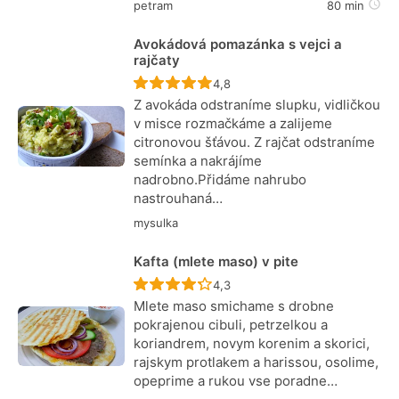
petram
80 min
Avokádová pomazánka s vejci a
rajčaty
Recept ještě nebyl hodnocen
4,8
Z avokáda odstraníme slupku, vidličkou
v misce rozmačkáme a zalijeme
citronovou šťávou. Z rajčat odstraníme
semínka a nakrájíme
nadrobno.Přidáme nahrubo
nastrouhaná…
mysulka
Kafta (mlete maso) v pite
Recept ještě nebyl hodnocen
4,3
Mlete maso smichame s drobne
pokrajenou cibuli, petrzelkou a
koriandrem, novym korenim a skorici,
rajskym protlakem a harissou, osolime,
opeprime a rukou vse poradne…