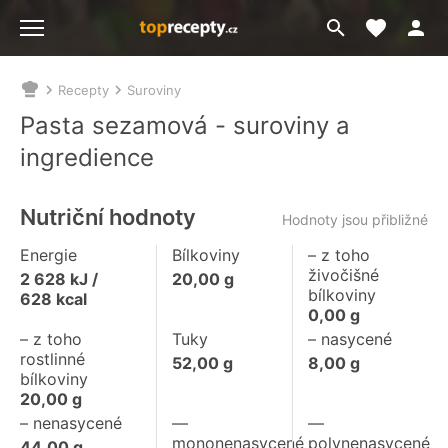
Moje akt
Přejít
Menu
na
vyhledávání
Recepty
Suroviny
Nacházíte
se
Pasta sezamová - suroviny a
zde:
ingredience
Nutriční hodnoty
Hodnoty jsou přibližné
Energie
Bílkoviny
– z toho
živočišné
2 628
kJ /
20,00
g
bílkoviny
628
kcal
0,00
g
– z toho
Tuky
– nasycené
rostlinné
52,00
g
8,00
g
bílkoviny
20,00
g
– nenasycené
––
––
mononenasycené
polynenasycené
44,00
g