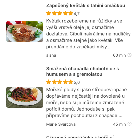
Zapečený květák s tahini omáčkou
Recept ještě nebyl hodnocen
4,7
Květák rozebereme na růžičky a ve
vyšší vrstvě oleje jej osmažíme
dozlatova. Cibuli nakrájíme na nudličky
a osmažíme stejně jako květák. Vše
přendáme do zapékací mísy…
aisha
60 min
Smažená chapadla chobotnice s
humusem a s gremolatou
Recept ještě nebyl hodnocen
5,0
Mořské plody si jako středoevropané
dopřáváme nejčastěji na dovolené u
moře, nebo si je můžeme zmrazené
pořídit domů. Jednoduše si pak
připravíme pochoutku z chapadel…
Marie Svarcova
45 min
Cizrnová pomazánka s hořčicí