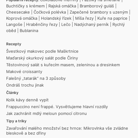
Buchtičky s krémem
|
Rajská omáčka
|
Bramborový guláš
|
Cheesecake
|
Čočková polévka
|
Zapečené brambory s uzeným
|
Koprová omáčka
|
Holandský řízek
|
Míša řezy
|
Kuře na paprice
|
Langoše
|
Hraběnčiny řezy
|
Lečo
|
Nadýchaný perník
|
Rychlý
oběd
|
Bublanina
Recepty
Švestkový makovec podle Maškrtnice
Maďarský okurkový salát podle Čiriny
Těstovinový salát s kuřecím masem, zeleninou a dresinkem
Makové croissanty
Falešný „tatarák“ na 3 způsoby
Ondráš trochu jinak
Články
Kolik kávy denně vypít
Frappuccino není frappé. Vysvětlujeme hlavní rozdíly
Jak zachránit mdlý meloun pomocí citronu
Tipy a triky
Zavařování malého množství bez hrnce: Mikrovlnka vše zvládne
bleskově a bez dřiny