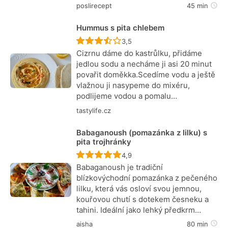
poslirecept
45 min
Hummus s pita chlebem
Recept ještě nebyl hodnocen
3,5
Cizrnu dáme do kastrůlku, přidáme
jedlou sodu a necháme ji asi 20 minut
povařit doměkka.Scedíme vodu a ještě
vlažnou ji nasypeme do mixéru,
podlijeme vodou a pomalu…
tastylife.cz
Babaganoush (pomazánka z lilku) s
pita trojhránky
Recept ještě nebyl hodnocen
4,9
Babaganoush je tradiční
blízkovýchodní pomazánka z pečeného
lilku, která vás osloví svou jemnou,
kouřovou chutí s dotekem česneku a
tahini. Ideální jako lehký předkrm…
aisha
80 min