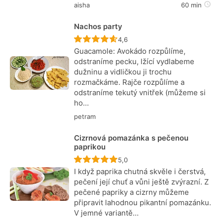
aisha
60 min
Nachos party
Recept ještě nebyl hodnocen
4,6
Guacamole: Avokádo rozpůlíme,
odstraníme pecku, lžící vydlabeme
dužninu a vidličkou ji trochu
rozmačkáme. Rajče rozpůlíme a
odstraníme tekutý vnitřek (můžeme si
ho…
petram
Cizrnová pomazánka s pečenou
paprikou
Recept ještě nebyl hodnocen
5,0
I když paprika chutná skvěle i čerstvá,
pečení její chuť a vůni ještě zvýrazní. Z
pečené papriky a cizrny můžeme
připravit lahodnou pikantní pomazánku.
V jemné variantě…