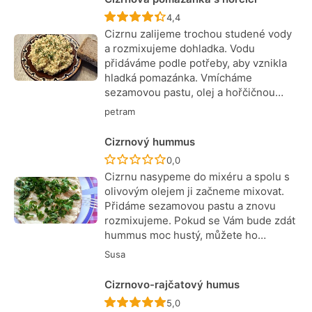
Recept ještě nebyl hodnocen
4,4
Cizrnu zalijeme trochou studené vody
a rozmixujeme dohladka. Vodu
přidáváme podle potřeby, aby vznikla
hladká pomazánka. Vmícháme
sezamovou pastu, olej a hořčičnou…
petram
Cizrnový hummus
Recept ještě nebyl hodnocen
0,0
Cizrnu nasypeme do mixéru a spolu s
olivovým olejem ji začneme mixovat.
Přidáme sezamovou pastu a znovu
rozmixujeme. Pokud se Vám bude zdát
hummus moc hustý, můžete ho…
Susa
Cizrnovo-rajčatový humus
Recept ještě nebyl hodnocen
5,0