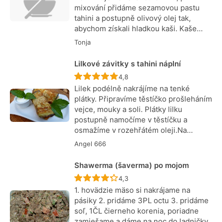
mixování přidáme sezamovou pastu
tahini a postupně olivový olej tak,
abychom získali hladkou kaši. Kaše…
Tonja
Lilkové závitky s tahini náplní
Recept ještě nebyl hodnocen
4,8
Lilek podélně nakrájíme na tenké
plátky. Připravíme těstíčko prošleháním
vejce, mouky a soli. Plátky lilku
postupně namočíme v těstíčku a
osmažíme v rozehřátém oleji.Na…
Angel 666
Shawerma (šaverma) po mojom
Recept ještě nebyl hodnocen
4,3
1. hovädzie mäso si nakrájame na
pásiky 2. pridáme 3PL octu 3. pridáme
soľ, 1ČL čierneho korenia, poriadne
zamiešame a dáme na noc do ladničky