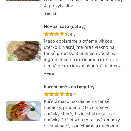
4. po vybratí z…
JanaAli
Hovězí saté (satay)
Recept ještě nebyl hodnocen
4,5
Maso odblaníme a otřeme vlhkou
utěrkou. Nakrájíme přes vlákno na
tenké proužky. Smícháme všechny
ingredience na marinádu a maso v ní
necháme marinovat aspoň 2 hodiny v…
zizala
Kuřecí směs do bagetky
Recept ještě nebyl hodnocen
5,0
Kuřecí maso nakrájíme na tenké
nudličky, přidáme 2 lžíce sójové
omáčky slané, 1 lžíci sladké sójové
omáčky, 1 lžíci worcesterové omáčky,
drcený pepř, zamícháme a necháme…