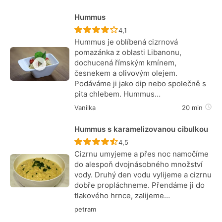
Hummus
Recept ještě nebyl hodnocen
4,1
Hummus je oblíbená cizrnová
pomazánka z oblasti Libanonu,
dochucená římským kmínem,
česnekem a olivovým olejem.
Podáváme ji jako dip nebo společně s
pita chlebem. Hummus…
Vanilka
20 min
Hummus s karamelizovanou cibulkou
Recept ještě nebyl hodnocen
4,5
Cizrnu umyjeme a přes noc namočíme
do alespoň dvojnásobného množství
vody. Druhý den vodu vylijeme a cizrnu
dobře propláchneme. Přendáme ji do
tlakového hrnce, zalijeme…
petram