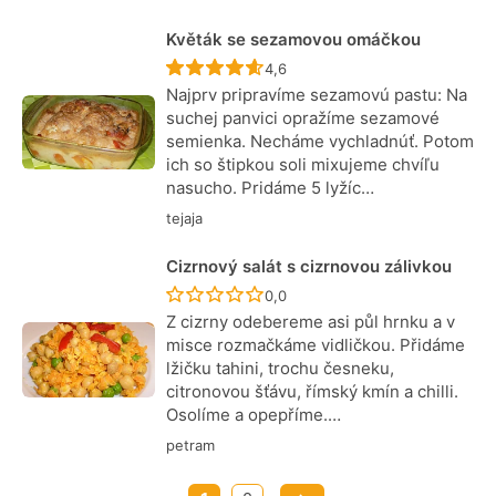
Květák se sezamovou omáčkou
Recept ještě nebyl hodnocen
4,6
Najprv pripravíme sezamovú pastu: Na
suchej panvici opražíme sezamové
semienka. Necháme vychladnúť. Potom
ich so štipkou soli mixujeme chvíľu
nasucho. Pridáme 5 lyžíc…
tejaja
Cizrnový salát s cizrnovou zálivkou
Recept ještě nebyl hodnocen
0,0
Z cizrny odebereme asi půl hrnku a v
misce rozmačkáme vidličkou. Přidáme
lžičku tahini, trochu česneku,
citronovou šťávu, římský kmín a chilli.
Osolíme a opepříme.…
petram