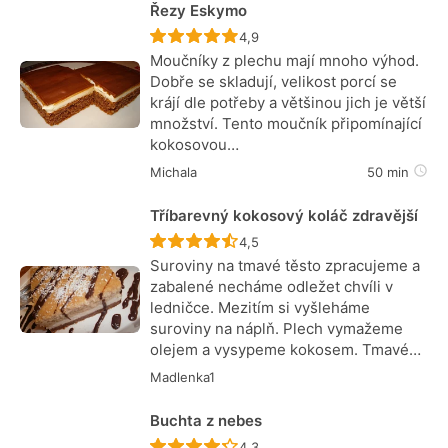
Řezy Eskymo
Recept ještě nebyl hodnocen
4,9
Moučníky z plechu mají mnoho výhod.
Dobře se skladují, velikost porcí se
krájí dle potřeby a většinou jich je větší
množství. Tento moučník připomínající
kokosovou…
Michala
50 min
Tříbarevný kokosový koláč zdravější
Recept ještě nebyl hodnocen
4,5
Suroviny na tmavé těsto zpracujeme a
zabalené necháme odležet chvíli v
ledničce. Mezitím si vyšleháme
suroviny na náplň. Plech vymažeme
olejem a vysypeme kokosem. Tmavé…
Madlenka1
Buchta z nebes
Recept ještě nebyl hodnocen
4,3