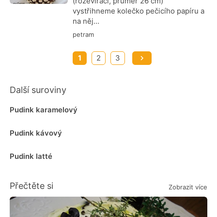
(rozevírací, průměr 26 cm)
vystřihneme kolečko pečicího papíru a
na něj…
petram
1
2
3
Další suroviny
Pudink karamelový
Pudink kávový
Pudink latté
Přečtěte si
Zobrazit více