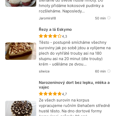
šleháme do světle husté hmoty. Do
hmoty přidáme kokosové pudinky a
rozšleháme. Naposledy…
Jaromira18
50 min
Řezy a lá Eskymo
Recept ještě nebyl hodnocen
4,3
Těsto - postupně smícháme všechny
suroviny jak po sobě jdou a vylijeme na
plech do vyhřáté trouby asi na 180
stupnu asi na 20 minut (dle trouby)
krém - uděláme ze dvou…
silwice
60 min
Narozeninový dort bez lepku, mléka a
vajec
Recept ještě nebyl hodnocen
4,7
Ze všech surovin na korpus
vypracujeme ručním šlehačem středně
husté těsto. Na dno dortové formy