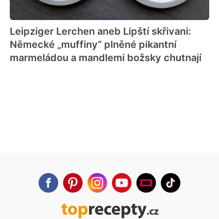
Leipziger Lerchen aneb Lipští skřivani:
Německé „muffiny“ plněné pikantní
marmeládou a mandlemi božsky chutnají