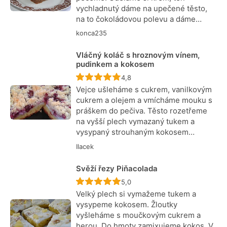
vychladnutý dáme na upečené těsto,
na to čokoládovou polevu a dáme…
konca235
Vláčný koláč s hroznovým vínem,
pudinkem a kokosem
Recept ještě nebyl hodnocen
4,8
Vejce ušleháme s cukrem, vanilkovým
cukrem a olejem a vmícháme mouku s
práškem do pečiva. Těsto rozetřeme
na vyšší plech vymazaný tukem a
vysypaný strouhaným kokosem…
Ilacek
Svěží řezy Piňacolada
Recept ještě nebyl hodnocen
5,0
Velký plech si vymažeme tukem a
vysypeme kokosem. Žloutky
vyšleháme s moučkovým cukrem a
herou. Do hmoty zamixujeme kokos. V