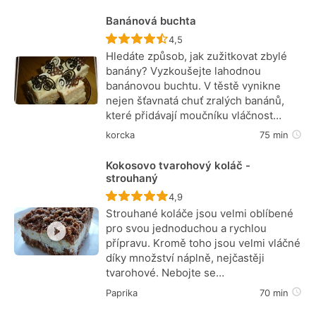
Banánová buchta
Recept ještě nebyl hodnocen
4,5
Hledáte způsob, jak zužitkovat zbylé
banány? Vyzkoušejte lahodnou
banánovou buchtu. V těstě vynikne
nejen šťavnatá chuť zralých banánů,
které přidávají moučníku vláčnost…
korcka
75 min
Kokosovo tvarohový koláč -
strouhaný
Recept ještě nebyl hodnocen
4,9
Strouhané koláče jsou velmi oblíbené
pro svou jednoduchou a rychlou
přípravu. Kromě toho jsou velmi vláčné
díky množství náplně, nejčastěji
tvarohové. Nebojte se…
Paprika
70 min