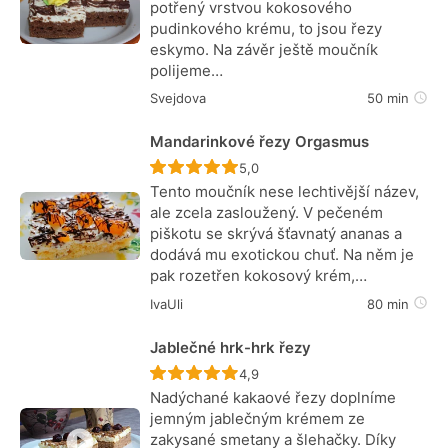
potřený vrstvou kokosového
pudinkového krému, to jsou řezy
eskymo. Na závěr ještě moučník
polijeme…
Svejdova
50 min
Mandarinkové řezy Orgasmus
Recept ještě nebyl hodnocen
5,0
Tento moučník nese lechtivější název,
ale zcela zasloužený. V pečeném
piškotu se skrývá šťavnatý ananas a
dodává mu exotickou chuť. Na něm je
pak rozetřen kokosový krém,…
IvaUli
80 min
Jablečné hrk-hrk řezy
Recept ještě nebyl hodnocen
4,9
Nadýchané kakaové řezy doplníme
jemným jablečným krémem ze
zakysané smetany a šlehačky. Díky