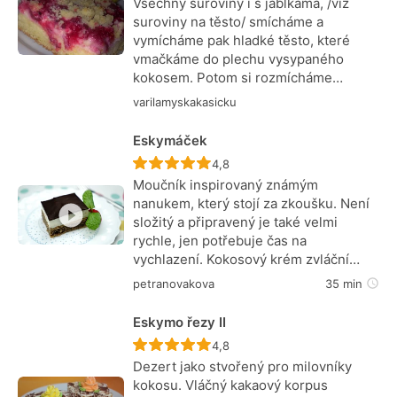
Všechny suroviny i s jablkama, /viz
suroviny na těsto/ smícháme a
vymícháme pak hladké těsto, které
vmačkáme do plechu vysypaného
kokosem. Potom si rozmícháme…
varilamyskakasicku
Eskymáček
Recept ještě nebyl hodnocen
4,8
Moučník inspirovaný známým
nanukem, který stojí za zkoušku. Není
složitý a připravený je také velmi
rychle, jen potřebuje čas na
vychlazení. Kokosový krém zvláční…
petranovakova
35 min
Eskymo řezy II
Recept ještě nebyl hodnocen
4,8
Dezert jako stvořený pro milovníky
kokosu. Vláčný kakaový korpus