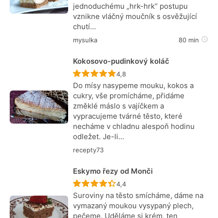
jednoduchému „hrk-hrk“ postupu
vznikne vláčný moučník s osvěžující
chutí…
mysulka
80 min
Kokosovo-pudinkový koláč
Recept ještě nebyl hodnocen
4,8
Do mísy nasypeme mouku, kokos a
cukry, vše promícháme, přidáme
změklé máslo s vajíčkem a
vypracujeme tvárné těsto, které
necháme v chladnu alespoň hodinu
odležet. Je-li…
recepty73
Eskymo řezy od Monči
Recept ještě nebyl hodnocen
4,4
Suroviny na těsto smícháme, dáme na
vymazaný moukou vysypaný plech,
pečeme. Uděláme si krém, ten