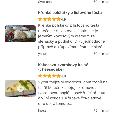
Svetlana
60 min
Křehké polštářky z listového těsta
Recept ještě nebyl hodnocen
4,9
Křehké polštářky z listového těsta
upečeme dozlatova a naplníme je
jemným kokosovým krémem ze
šlehačky a pudinku. Díky jednoduché
přípravě a křupavému těstu se skvěle…
yanull
50 min
Kokosovo-tvarohový koláč
(cheesecake)
Recept ještě nebyl hodnocen
4,9
Vychutnejte si exotickou chuť tropů na
talíři! Moučník spojuje krémovou
tvarohovou náplň s osvěžující příchutí
a vůní kokosu. Křupavé čokoládové
dno ubírá tomuto…
Iness
75 min