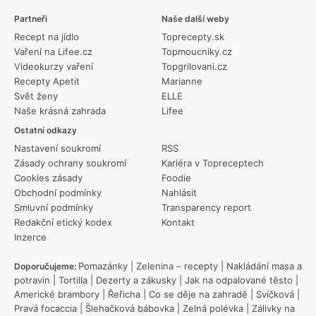
Partneři
Naše další weby
Recept na jídlo
Toprecepty.sk
Vaření na Lifee.cz
Topmoucniky.cz
Videokurzy vaření
Topgrilovani.cz
Recepty Apetit
Marianne
Svět ženy
ELLE
Naše krásná zahrada
Lifee
Ostatní odkazy
Nastavení soukromí
RSS
Zásady ochrany soukromí
Kariéra v Topreceptech
Cookies zásady
Foodie
Obchodní podmínky
Nahlásit
Smluvní podmínky
Transparency report
Redakční etický kodex
Kontakt
Inzerce
Pomazánky
|
Zelenina – recepty
|
Nakládání masa a
Doporučujeme:
potravin
|
Tortilla
|
Dezerty a zákusky
|
Jak na odpalované těsto
|
Americké brambory
|
Řeřicha
|
Co se děje na zahradě
|
Svíčková
|
Pravá focaccia
|
Šlehačková bábovka
|
Zelná polévka
|
Zálivky na