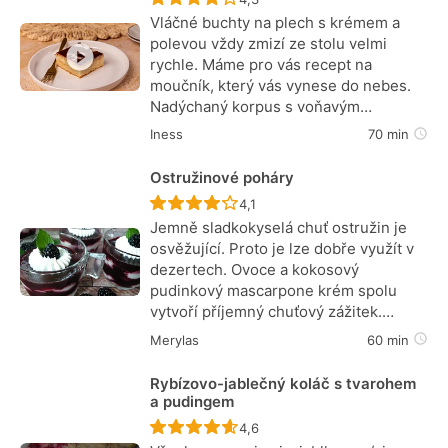
Vláčné buchty na plech s krémem a
polevou vždy zmizí ze stolu velmi
rychle. Máme pro vás recept na
moučník, který vás vynese do nebes.
Nadýchaný korpus s voňavým…
Iness
70 min
Ostružinové poháry
Recept ještě nebyl hodnocen
4,1
Jemně sladkokyselá chuť ostružin je
osvěžující. Proto je lze dobře využít v
dezertech. Ovoce a kokosový
pudinkový mascarpone krém spolu
vytvoří příjemný chuťový zážitek.…
Merylas
60 min
Rybízovo-jablečný koláč s tvarohem
a pudingem
Recept ještě nebyl hodnocen
4,6