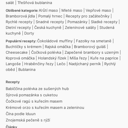
salát
|
Třešňová bublanina
Krůtí maso
|
Mleté maso
|
Vepřové maso
|
Oblíbené kategorie:
Bramborová jídla
|
Pomalý hrnec
|
Recepty pro začátečníky
|
Rychlé recepty
|
Snadné recepty
|
Pomazánky
|
Sladké recepty
|
Dietní recepty
|
Česká kuchyně
|
Zeleninové saláty
|
Studená
kuchyně
|
Dorty
Čokoládové muffiny
|
Fazolky na smetaně
|
Populární recepty:
Buchtičky s krémem
|
Rajská omáčka
|
Bramborový guláš
|
Cheesecake
|
Čočková polévka
|
Zapečené brambory s uzeným
|
Koprová omáčka
|
Holandský řízek
|
Míša řezy
|
Kuře na paprice
|
Langoše
|
Hraběnčiny řezy
|
Lečo
|
Nadýchaný perník
|
Rychlý
oběd
|
Bublanina
Recepty
Babiččina polévka ze sušených hub
Sýrová pomazánka s cuketou
Čočkové ragú s kuřecím masem
Krémové orzo s kuřecím masem a zeleninou
Čína podle Iduun
Znojemská pečeně s rýží
Články