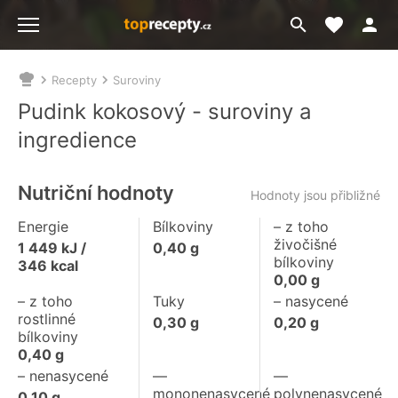
Moje akt
Přejít
Menu
na
vyhledávání
Recepty
Suroviny
Nacházíte
se
Pudink kokosový - suroviny a
zde:
ingredience
Nutriční hodnoty
Hodnoty jsou přibližné
Energie
Bílkoviny
– z toho
živočišné
1 449
kJ /
0,40
g
bílkoviny
346
kcal
0,00
g
– z toho
Tuky
– nasycené
rostlinné
0,30
g
0,20
g
bílkoviny
0,40
g
– nenasycené
––
––
mononenasycené
polynenasycené
0,10
g