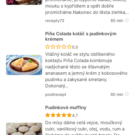
mouku s kypřidlem a opět dobře
promícháme.Nakonec do těsta zlehka…
recepty73
65 min
Piňa Colada koláč s pudinkovým
krémem
Recept ještě nebyl hodnocen
0,0
Vláčný koláč ve stylu oblíbeného
koktejlu Piňa Colada kombinuje
nadýchané těsto se šťavnatým
ananasem a jemný krém z kokosového
pudinku a zakysané smetany.
Dokonalý…
poslirecept
60 min
Pudinkové muffiny
Recept ještě nebyl hodnocen
4,7
Do mísy dáme celá vejce, moučkový
cukr, vanilkový cukr, olej, vodu, rum a