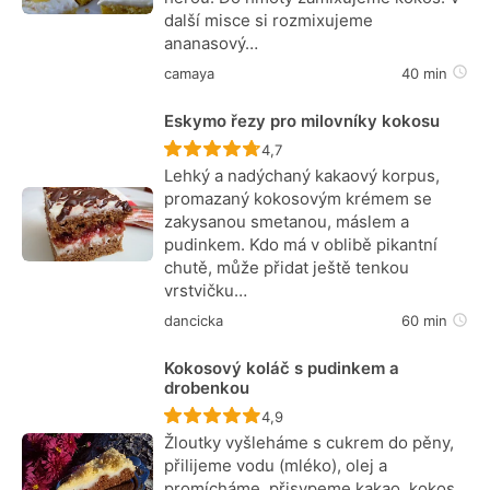
další misce si rozmixujeme
ananasový…
camaya
40 min
Eskymo řezy pro milovníky kokosu
Recept ještě nebyl hodnocen
4,7
Lehký a nadýchaný kakaový korpus,
promazaný kokosovým krémem se
zakysanou smetanou, máslem a
pudinkem. Kdo má v oblibě pikantní
chutě, může přidat ještě tenkou
vrstvičku…
dancicka
60 min
Kokosový koláč s pudinkem a
drobenkou
Recept ještě nebyl hodnocen
4,9
Žloutky vyšleháme s cukrem do pěny,
přilijeme vodu (mléko), olej a
promícháme, přisypeme kakao, kokos,