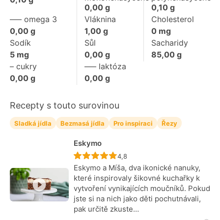
0,00
g
0,10
g
––– omega 3
Vláknina
Cholesterol
0,00
g
1,00
g
0
mg
Sodík
Sůl
Sacharidy
5
mg
0,00
g
85,00
g
– cukry
––– laktóza
0,00
g
0,00
g
Recepty s touto surovinou
Sladká jídla
Bezmasá jídla
Pro inspiraci
Řezy
Eskymo
Recept ještě nebyl hodnocen
4,8
Eskymo a Míša, dva ikonické nanuky,
které inspirovaly šikovné kuchařky k
vytvoření vynikajících moučníků. Pokud
jste si na nich jako děti pochutnávali,
pak určitě zkuste…