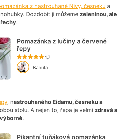
 pomazánka z nastrouhané Nivy, česneku
a
dnohubky. Dozdobit ji můžeme
zeleninou, ale
ořechy
.
Pomazánka z lučiny a červené
řepy
Recept ještě nebyl hodnocen
4,7
Bahula
epy
, n
astrouhaného Eidamu, česneku a
bou stolu. A nejen to, řepa je velmi
zdravá a
 výborně
.
Pikantní tuňáková pomazánka