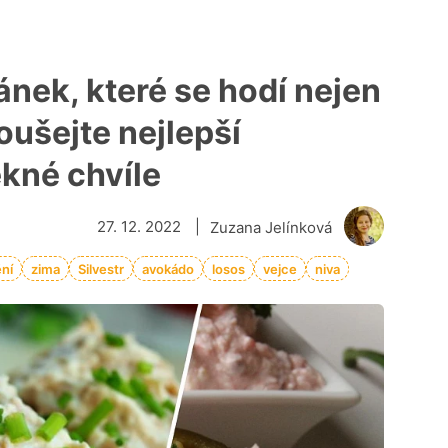
nek, které se hodí nejen
oušejte nejlepší
kné chvíle
27. 12. 2022
|
Zuzana Jelínková
ění
zima
Silvestr
avokádo
losos
vejce
niva