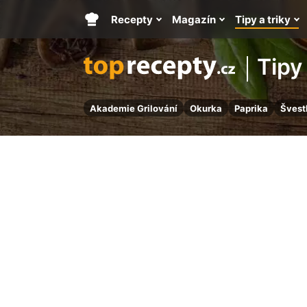
Recepty
Magazín
Tipy a triky
Hlavní
stránka
Tipy 
Akademie Grilování
Okurka
Paprika
Švest