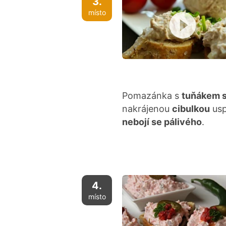
3.
místo
Pomazánka s
tuňákem s
nakrájenou
cibulkou
usp
nebojí se pálivého
.
4.
místo