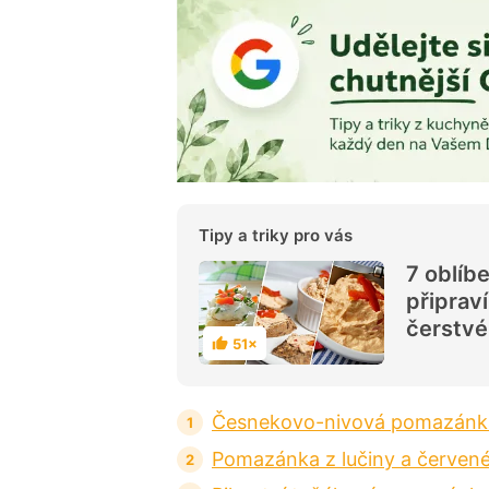
Tipy a triky pro vás
7 oblíb
připrav
čerstvé
51×
H
o
d
n
o
Česnekovo-nivová pomazánk
c
e
n
Pomazánka z lučiny a červené
í