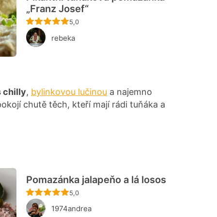
„Franz Josef“
Recept ještě nebyl hodnocen
5,0
rebeka
 chilly
,
bylinkovou lučinou
a najemno
okojí chutě těch, kteří mají rádi tuňáka a
Pomazánka jalapeňo a lá losos
Recept ještě nebyl hodnocen
5,0
1974andrea