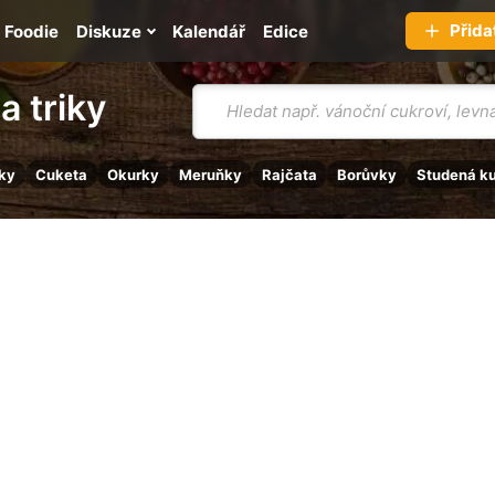
Přida
Foodie
Diskuze
Kalendář
Edice
Vyhledávání
a triky
ky
Cuketa
Okurky
Meruňky
Rajčata
Borůvky
Studená k