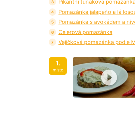
Pikantní tuňáková pomazánka
Pomazánka jalapeňo a lá loso
Pomazánka s avokádem a niv
Celerová pomazánka
Vajíčková pomazánka podle M
1.
místo