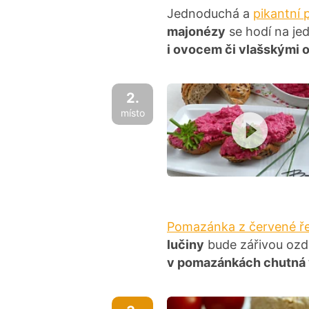
Jednoduchá a
pikantní
majonézy
se hodí na je
i ovocem či vlašskými 
2.
místo
Pomazánka z červené ř
lučiny
bude zářivou ozdo
v pomazánkách chutná