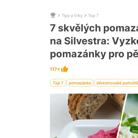
Tipy a triky
Top 7
Nacházíte
se
7 skvělých pomazá
zde:
na Silvestra: Vyzk
pomazánky pro pě
117×
Top 7
pomazánka
silvestrovské pohošt