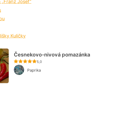
 „Franz Josef“
s
ou
išky Kuličky
Česnekovo-nivová pomazánka
Recept ještě nebyl hodnocen
5,0
Paprika