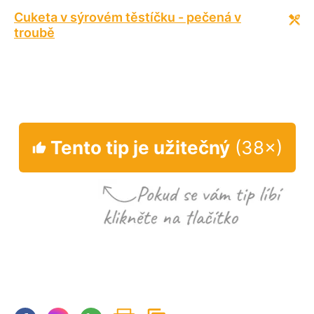
Cuketa v sýrovém těstíčku - pečená v
troubě
Tento tip je užitečný
(38×)