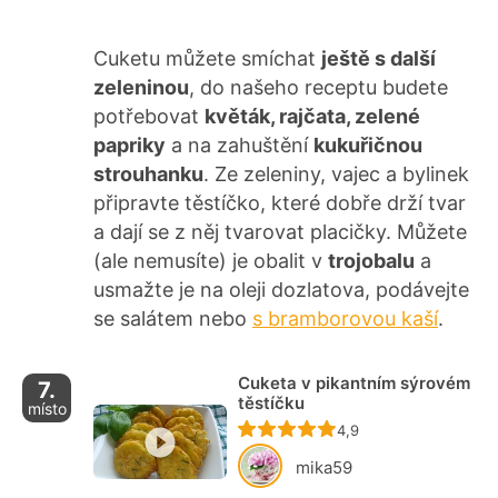
Cuketu můžete smíchat
ještě s další
zeleninou
, do našeho receptu budete
potřebovat
květák, rajčata, zelené
papriky
a na zahuštění
kukuřičnou
strouhanku
. Ze zeleniny, vajec a bylinek
připravte těstíčko, které dobře drží tvar
a dají se z něj tvarovat placičky. Můžete
(ale nemusíte) je obalit v
trojobalu
a
usmažte je na oleji dozlatova, podávejte
se salátem nebo
s bramborovou kaší
.
Cuketa v pikantním sýrovém
7.
těstíčku
místo
Recept ještě nebyl ho
4,9
mika59