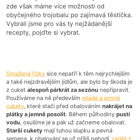
zde však máme více možností od
obyčejného trojobalu po zajímavá těstíčka.
Vybrali jsme pro vás ty nejžádanější
recepty, pojďte si vybrat.
Smažené řízky
sice nepatří k těm nejrychlejším
a také nejzdravějším jídlům, ale bylo by škoda je
z cuket
alespoň párkrát za sezónu
nepřipravit.
Používáme na ně především
mladé a jemné
cukety
, které stačí před obalováním
nakrájet na
plátky a jemně posolit
. Během půlhodiny
pustí
vodu
, osušíme je
a pak už začneme obalovat.
Starší cukety
mají tuhou slupku a pevná
semena, k obalování se už příliš nehodí,
raději z