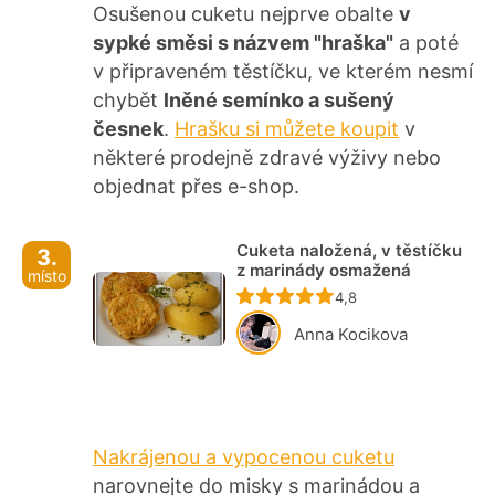
Osušenou cuketu nejprve obalte
v
sypké směsi s názvem "hraška"
a poté
v připraveném těstíčku, ve kterém nesmí
chybět
lněné semínko a sušený
česnek
.
Hrašku si můžete koupit
v
některé prodejně zdravé výživy nebo
objednat přes e-shop.
Cuketa naložená, v těstíčku
3.
z marinády osmažená
místo
Recept ještě nebyl ho
4,8
Anna Kocikova
Nakrájenou a vypocenou cuketu
narovnejte do misky s marinádou a