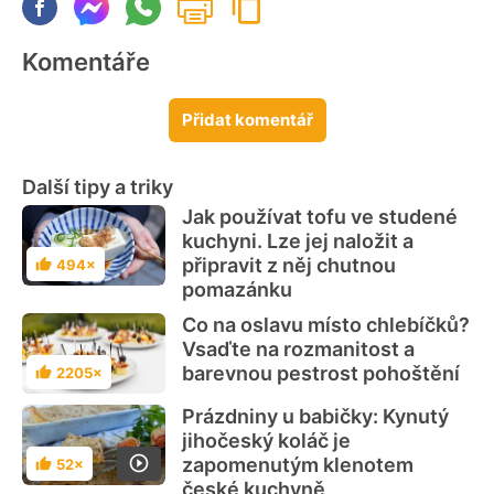
Komentáře
Přidat komentář
Další tipy a triky
Jak používat tofu ve studené
kuchyni. Lze jej naložit a
připravit z něj chutnou
494×
Hodnocení
pomazánku
Co na oslavu místo chlebíčků?
Vsaďte na rozmanitost a
barevnou pestrost pohoštění
2205×
Hodnocení
Prázdniny u babičky: Kynutý
jihočeský koláč je
zapomenutým klenotem
52×
Hodnocení
české kuchyně