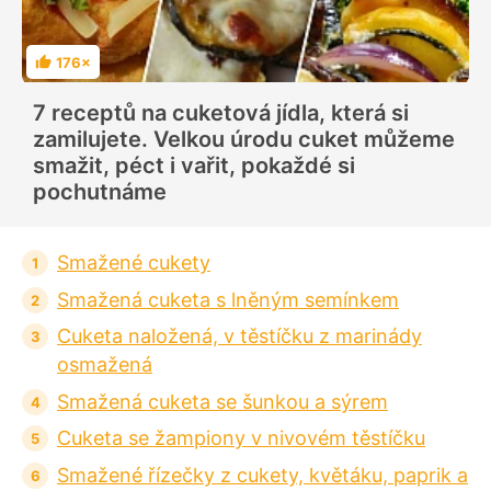
176×
H
o
d
7 receptů na cuketová jídla, která si
n
o
zamilujete. Velkou úrodu cuket můžeme
c
e
smažit, péct i vařit, pokaždé si
n
í
pochutnáme
Smažené cukety
Smažená cuketa s lněným semínkem
Cuketa naložená, v těstíčku z marinády
osmažená
Smažená cuketa se šunkou a sýrem
Cuketa se žampiony v nivovém těstíčku
Smažené řízečky z cukety, květáku, paprik a