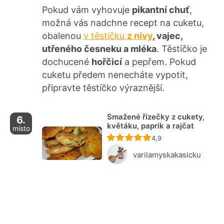
Pokud vám vyhovuje
pikantní chuť
,
možná vás nadchne recept na cuketu,
obalenou
v těstíčku
z nivy
, vajec,
utřeného česneku a mléka
. Těstíčko je
dochucené
hořčicí
a pepřem. Pokud
cuketu předem nenecháte vypotit,
připravte těstíčko výraznější.
Smažené řízečky z cukety,
6.
květáku, paprik a rajčat
místo
Recept ještě nebyl ho
4,9
varilamyskakasicku