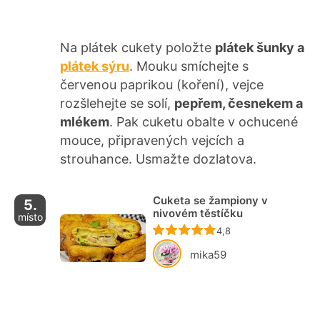
Na plátek cukety položte
plátek šunky a
plátek sýru
. Mouku smíchejte s
červenou paprikou (koření), vejce
rozšlehejte se solí,
pepřem, česnekem a
mlékem
. Pak cuketu obalte v ochucené
mouce, připravených vejcích a
strouhance. Usmažte dozlatova.
Cuketa se žampiony v
5.
nivovém těstíčku
místo
Recept ještě nebyl ho
4,8
mika59