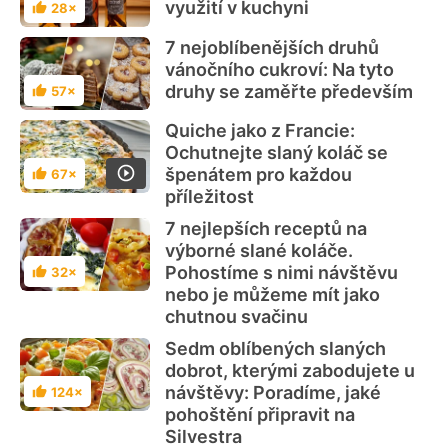
využití v kuchyni
28×
Hodnocení
7 nejoblíbenějších druhů
vánočního cukroví: Na tyto
druhy se zaměřte především
57×
Hodnocení
Quiche jako z Francie:
Ochutnejte slaný koláč se
špenátem pro každou
67×
Hodnocení
příležitost
7 nejlepších receptů na
výborné slané koláče.
Pohostíme s nimi návštěvu
32×
Hodnocení
nebo je můžeme mít jako
chutnou svačinu
Sedm oblíbených slaných
dobrot, kterými zabodujete u
návštěvy: Poradíme, jaké
124×
Hodnocení
pohoštění připravit na
Silvestra