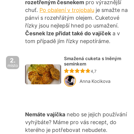
rozetřeným česnekem
pro výraznější
chuť.
Po obalení v trojobalu
je smažte na
pánvi s rozehřátým olejem. Cuketové
řízky jsou nejlepší hned po usmažení.
Česnek lze přidat také do vajíček
a v
tom případě jím řízky nepotíráme.
Smažená cuketa s lněným
2.
semínkem
místo
Recept ještě nebyl ho
4,7
Anna Kocikova
Nemáte vajíčka
nebo se jejich používání
vyhýbáte? Máme pro vás recept, do
kterého je potřebovat nebudete.