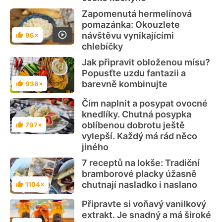
Zapomenutá hermelínová
pomazánka: Okouzlete
návštěvu vynikajícími
96×
Hodnocení
chlebíčky
Jak připravit obloženou mísu?
Popusťte uzdu fantazii a
barevně kombinujte
936×
Hodnocení
Čím naplnit a posypat ovocné
knedlíky. Chutná posypka
oblíbenou dobrotu ještě
797×
Hodnocení
vylepší. Každý má rád něco
jiného
7 receptů na lokše: Tradiční
bramborové placky úžasně
chutnají nasladko i naslano
1104×
Hodnocení
Připravte si voňavý vanilkový
extrakt. Je snadný a má široké