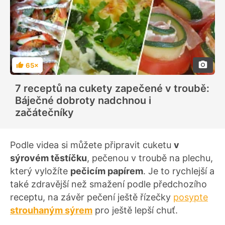
65×
H
o
d
7 receptů na cukety zapečené v troubě:
n
o
Báječné dobroty nadchnou i
c
e
začátečníky
n
í
Podle videa si můžete připravit cuketu
v
sýrovém těstíčku
, pečenou v troubě na plechu,
který vyložíte
pečicím papírem
. Je to rychlejší a
také zdravější než smažení podle předchozího
receptu, na závěr pečení ještě řízečky
posypte
strouhaným sýrem
pro ještě lepší chuť.