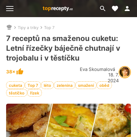
Moje akt
Přejít
Menu
na
vyhledávání
Tipy a triky
Top 7
Nacházíte
se
7 receptů na smaženou cuketu:
zde:
Letní řízečky báječně chutnají v
trojobalu i v těstíčku
Eva Skoumalová
38×
18. 7.
2024
cuketa
Top 7
léto
zelenina
smažení
oběd
těstíčko
řízek