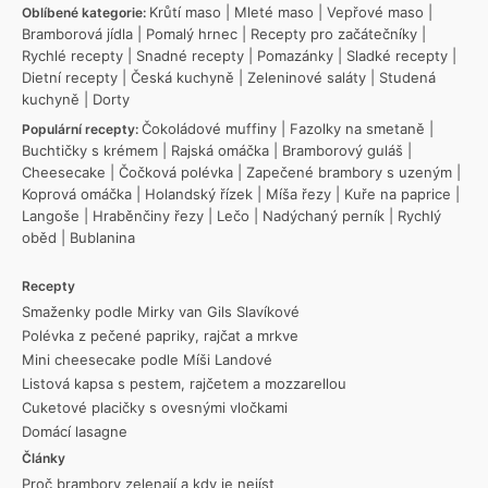
Krůtí maso
|
Mleté maso
|
Vepřové maso
|
Oblíbené kategorie:
Bramborová jídla
|
Pomalý hrnec
|
Recepty pro začátečníky
|
Rychlé recepty
|
Snadné recepty
|
Pomazánky
|
Sladké recepty
|
Dietní recepty
|
Česká kuchyně
|
Zeleninové saláty
|
Studená
kuchyně
|
Dorty
Čokoládové muffiny
|
Fazolky na smetaně
|
Populární recepty:
Buchtičky s krémem
|
Rajská omáčka
|
Bramborový guláš
|
Cheesecake
|
Čočková polévka
|
Zapečené brambory s uzeným
|
Koprová omáčka
|
Holandský řízek
|
Míša řezy
|
Kuře na paprice
|
Langoše
|
Hraběnčiny řezy
|
Lečo
|
Nadýchaný perník
|
Rychlý
oběd
|
Bublanina
Recepty
Smaženky podle Mirky van Gils Slavíkové
Polévka z pečené papriky, rajčat a mrkve
Mini cheesecake podle Míši Landové
Listová kapsa s pestem, rajčetem a mozzarellou
Cuketové placičky s ovesnými vločkami
Domácí lasagne
Články
Proč brambory zelenají a kdy je nejíst