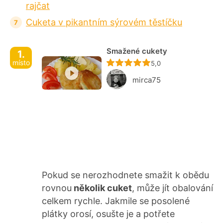
rajčat
Cuketa v pikantním sýrovém těstíčku
Smažené cukety
1.
místo
Recept ještě nebyl ho
5,0
mirca75
Pokud se nerozhodnete smažit k obědu
rovnou
několik cuket
, může jít obalování
celkem rychle. Jakmile se posolené
plátky orosí, osušte je a potřete