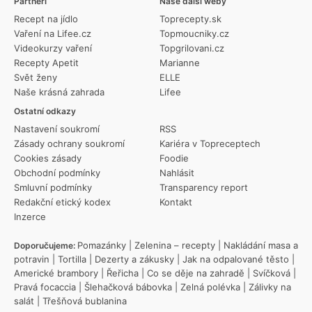
Partneři
Naše další weby
Recept na jídlo
Toprecepty.sk
Vaření na Lifee.cz
Topmoucniky.cz
Videokurzy vaření
Topgrilovani.cz
Recepty Apetit
Marianne
Svět ženy
ELLE
Naše krásná zahrada
Lifee
Ostatní odkazy
Nastavení soukromí
RSS
Zásady ochrany soukromí
Kariéra v Topreceptech
Cookies zásady
Foodie
Obchodní podmínky
Nahlásit
Smluvní podmínky
Transparency report
Redakční etický kodex
Kontakt
Inzerce
Pomazánky
|
Zelenina – recepty
|
Nakládání masa a
Doporučujeme:
potravin
|
Tortilla
|
Dezerty a zákusky
|
Jak na odpalované těsto
|
Americké brambory
|
Řeřicha
|
Co se děje na zahradě
|
Svíčková
|
Pravá focaccia
|
Šlehačková bábovka
|
Zelná polévka
|
Zálivky na
salát
|
Třešňová bublanina