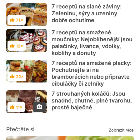
7 receptů na slané záviny:
Zeleninu, sýry a uzeniny
dobře ochutíme
71×
Hodnocení
7 receptů na smažené
moučníky: Nejoblíbenější jsou
palačinky, lívance, vdolky,
12×
Hodnocení
koblihy a donuty
7 receptů na smažené placky:
Pochutnejte si na
bramborácích nebo připravte
22×
Hodnocení
cibuláčky či zelníky
7 strouhaných koláčů: Jsou
snadné, chutné, plné tvarohu,
prostě báječné
11×
Hodnocení
Přečtěte si
Zobrazit více