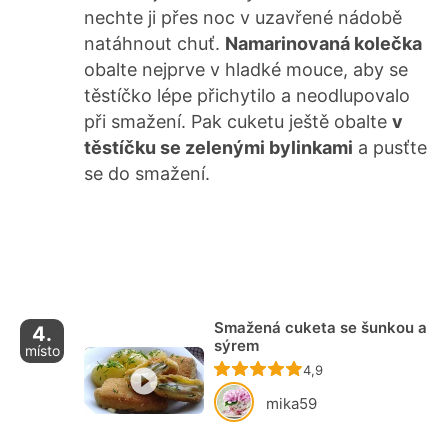
nechte ji přes noc v uzavřené nádobě
natáhnout chuť.
Namarinovaná kolečka
obalte nejprve v hladké mouce, aby se
těstíčko lépe přichytilo a neodlupovalo
při smažení. Pak cuketu ještě obalte
v
těstíčku se zelenými bylinkami
a pusťte
se do smažení.
Smažená cuketa se šunkou a
4.
sýrem
místo
Recept ještě nebyl ho
4,9
mika59