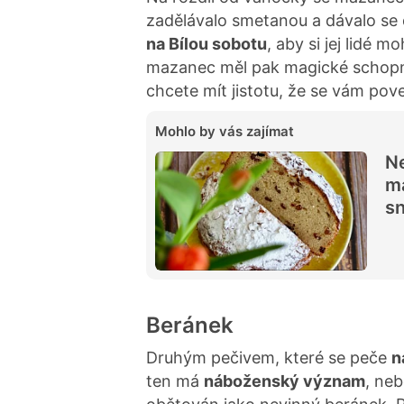
zadělávalo smetanou a dávalo se
na Bílou sobotu
, aby si jej lidé 
mazanec měl pak magické schopnos
chcete mít jistotu, že se vám pov
Mohlo by vás zajímat
Ne
ma
sn
Beránek
Druhým pečivem, které se peče
n
ten má
náboženský význam
, neb