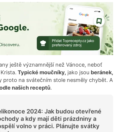
ťany ještě významnější než Vánoce, neboť
Krista.
Typické moučníky,
jako jsou
beránek,
y proto na svátečním stole nesměly chybět. A
odle našich receptů
.
likonoce 2024: Jak budou otevřené
chody a kdy mají děti prázdniny a
spělí volno v práci. Plánujte svátky