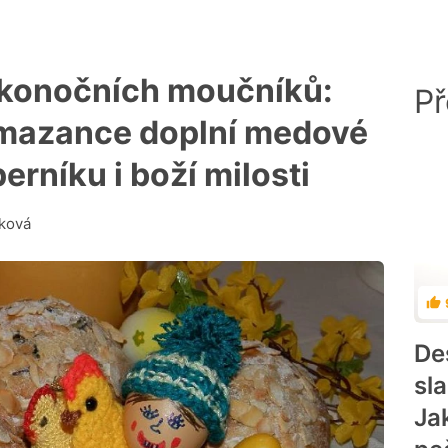
likonočních moučníků:
Př
 mazance doplní medové
perníku i boží milosti
ková
Ho
De
sl
Ja