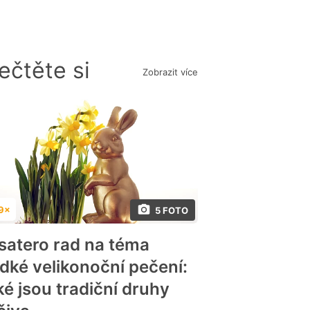
ečtěte si
Zobrazit více
9×
5 FOTO
dnocení
satero rad na téma
adké velikonoční pečení:
ké jsou tradiční druhy