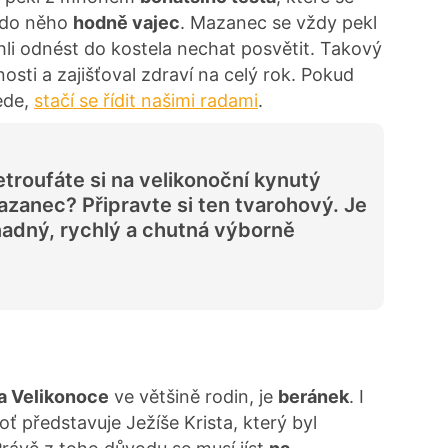
 do něho
hodně vajec
. Mazanec se vždy pekl
mohli odnést do kostela nechat posvětit. Takový
ti a zajišťoval zdraví na celý rok. Pokud
ede,
stačí se řídit našimi radami
.
troufáte si na velikonoční kynutý
zanec? Připravte si ten tvarohový. Je
adný, rychlý a chutná výborně
a Velikonoce
ve většině rodin, je
beránek
. I
oť představuje Ježíše Krista, který byl