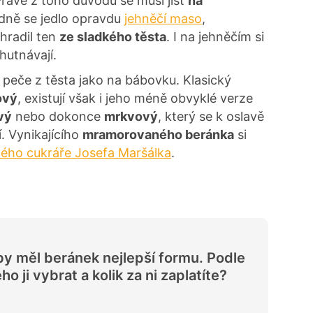
rávě z toho důvodu se musí jíst
na
dně se jedlo opravdu
jehněčí maso
,
hradil ten
ze sladkého těsta
. I na jehněčím si
hutnávají.
 peče z těsta jako na bábovku. Klasický
ový
, existují však i jeho méně obvyklé verze
vý
nebo dokonce
mrkvový
, který se k oslavě
í. Vynikajícího
mramorovaného beránka
si
ného cukráře Josefa Maršálka
.
y měl beránek nejlepší formu. Podle
ho ji vybrat a kolik za ni zaplatíte?