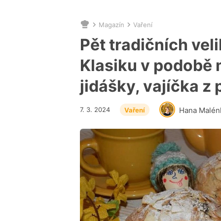
Magazín
Vaření
Nacházíte
se
Pět tradičních ve
zde:
Klasiku v podobě
jidášky, vajíčka z 
7. 3. 2024
Hana Malén
Vaření