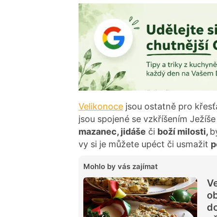
Velikonoce
jsou ostatně pro křes
jsou spojené se vzkříšením Ježíše 
mazanec, jidáše
či
boží milosti,
b
vy si je můžete upéct či usmažit
p
Mohlo by vás zajímat
Ve
ob
do