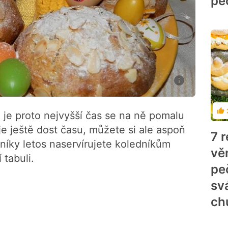
pe
 je proto nejvyšší čas se na ně pomalu
Ho
 je ještě dost času, můžete si ale aspoň
7 
íky letos naservírujete koledníkům
vě
 tabuli.
pe
sv
ch