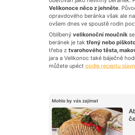
obětován jako nevinný beránek. P
Velikonoce něco z jehněte
. Půvo
opravdového beránka však ale na
ovšem dnes ve spoustě rodin poc
Oblíbený
velikonoční moučník
se
beránek je tak
třený nebo piškot
třeba z
tvarohového těsta, mako
jara a Velikonoc také báječně hod
můžete upéct
podle receptu slav
Mohlo by vás zajímat
Ab
če