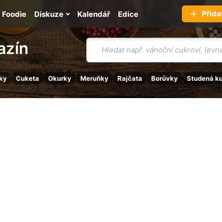
Přida
Foodie
Diskuze
Kalendář
Edice
Vyhledávání
azín
ky
Cuketa
Okurky
Meruňky
Rajčata
Borůvky
Studená k