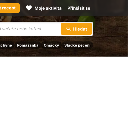
t recept
Moje aktivita
Přihlásit se
Hledat
uchyně
Pomazánka
Omáčky
Sladké pečení