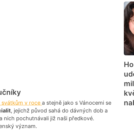
Ho
ud
mil
učníky
kv
na
ím svátkům v roce
a stejně jako s Vánocemi se
ialit
, jejichž původ sahá do dávných dob a
a nich pochutnávali již naši předkové.
ženský význam.