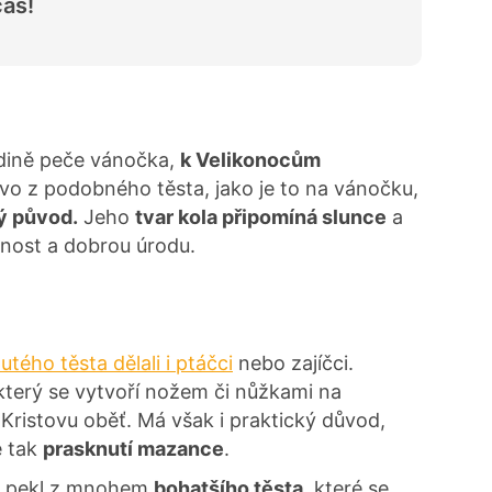
as!
dině peče vánočka,
k Velikonocům
ivo z podobného těsta, jako je to na vánočku,
ý původ.
Jeho
tvar kola připomíná slunce
a
odnost a dobrou úrodu.
utého těsta dělali i ptáčci
nebo zajíčci.
 který se vytvoří nožem či nůžkami na
Kristovu oběť. Má však i praktický důvod,
e tak
prasknutí mazance
.
c pekl z mnohem
bohatšího těsta
, které se