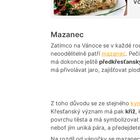
vč
Mazanec
Zatímco na Vánoce se v každé ro
neoodělitelně patří
mazanec
. Peč
má dokonce ještě
předkřesťansk
má přivolávat jaro, zajišťovat pl
Z toho důvodu se ze stejného
kyn
Křesťanský význam má pak
kříž
,
povrchu těsta a má symbolizovat 
neboť jím uniká pára, a předejdet
Na rozdíl od vánočky se mazane