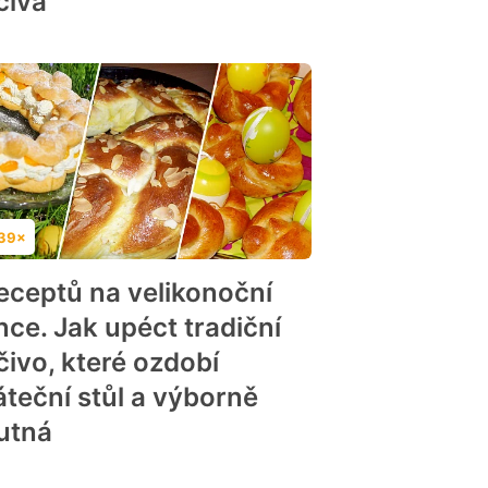
čiva
39×
dnocení
receptů na velikonoční
nce. Jak upéct tradiční
čivo, které ozdobí
áteční stůl a výborně
utná