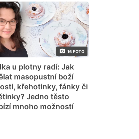
16 FOTO
lka u plotny radí: Jak
ělat masopustní boží
osti, křehotinky, fánky či
ětinky? Jedno těsto
bízí mnoho možností