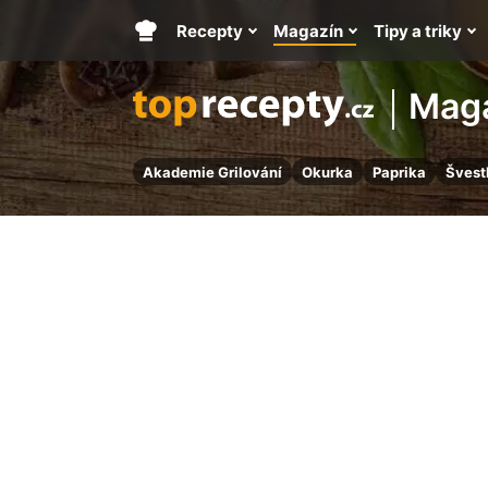
Recepty
Magazín
Tipy a triky
Hlavní
stránka
Mag
Akademie Grilování
Okurka
Paprika
Švest