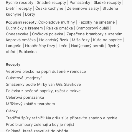
Rychlé recepty
|
Snadné recepty
|
Pomazánky
|
Sladké recepty
|
Dietní recepty
|
Česká kuchyně
|
Zeleninové saláty
|
Studená
kuchyně
|
Dorty
Čokoládové muffiny
|
Fazolky na smetaně
|
Populární recepty:
Buchtičky s krémem
|
Rajská omáčka
|
Bramborový guláš
|
Cheesecake
|
Čočková polévka
|
Zapečené brambory s uzeným
|
Koprová omáčka
|
Holandský řízek
|
Míša řezy
|
Kuře na paprice
|
Langoše
|
Hraběnčiny řezy
|
Lečo
|
Nadýchaný perník
|
Rychlý
oběd
|
Bublanina
Recepty
Vepřové plecko na pepři dušené v remosce
Cuketové „matjesy“
Smaženky podle Mirky van Gils Slavíkové
Polévka z pečené papriky, rajčat a mrkve
Celerová pomazánka
Mřížkový koláč s tvarohem
Články
Tradiční špízy ražniči: Na grilu si je připravíte snadno a rychle
Proč brambory zelenají a kdy je nejíst
Snídaně, která zasytí až do oběda