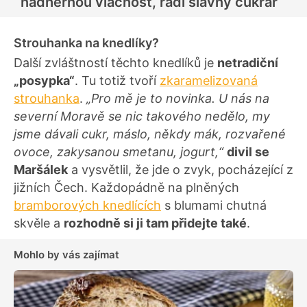
nádhernou vláčnost, radí slavný cukrář
Strouhanka na knedlíky?
Další zvláštností těchto knedlíků je
netradiční
„posypka“
. Tu totiž tvoří
zkaramelizovaná
strouhanka
.
„Pro mě je to novinka. U nás na
severní Moravě se nic takového nedělo, my
jsme dávali cukr, máslo, někdy mák, rozvařené
ovoce, zakysanou smetanu, jogurt,“
divil se
Maršálek
a vysvětlil, že jde o zvyk, pocházející z
jižních Čech. Každopádně na plněných
bramborových knedlících
s blumami chutná
skvěle a
rozhodně si ji tam přidejte také
.
Mohlo by vás zajímat