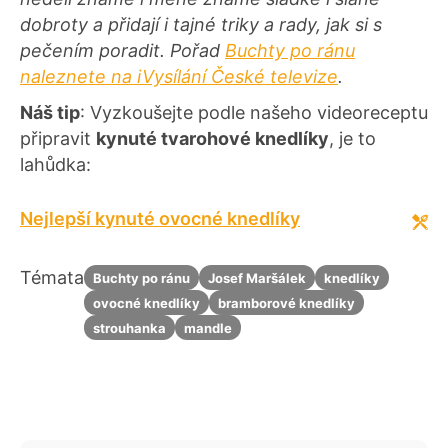
dobroty a přidají i tajné triky a rady, jak si s
pečením poradit.
Pořad
Buchty po ránu
naleznete na iVysílání České televize
.
Náš tip
: Vyzkoušejte podle našeho videoreceptu
připravit
kynuté tvarohové knedlíky
, je to
lahůdka:
Nejlepší kynuté ovocné knedlíky
Témata
Buchty po ránu
Josef Maršálek
knedlíky
ovocné knedlíky
bramborové knedlíky
strouhanka
mandle