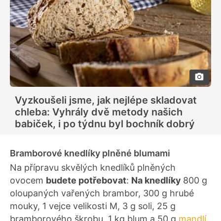
Vyzkoušeli jsme, jak nejlépe skladovat
chleba: Vyhrály dvě metody našich
babiček, i po týdnu byl bochník dobrý
Bramborové knedlíky plněné blumami
Na přípravu skvělých knedlíků plněných
ovocem
budete potřebovat
:
Na knedlíky
800 g
oloupaných vařených brambor, 300 g hrubé
mouky, 1 vejce velikosti M, 3 g soli, 25 g
bramborového škrobu, 1 kg blum a 50 g
mandlí
.