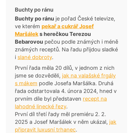
Buchty po ránu
Buchty po ránu
je pořad České televize,
ve kterém
pekař a cukrář Josef
Maršálek
s herečkou Terezou
Bebarovou
pečou podle známých i méně
známých receptů. Na řadu přijdou sladké
i
slané dobroty
.
První řada měla 20 dílů, v jednom z nich
jsme se dozvěděli,
jak na valašské frgály
s mákem
podle Josefa Maršálka. Druhá
řada odstartovala 4. února 2024, hned v
prvním díle byl představen
recept na
lahodné linecké řezy
.
První díl třetí řady měl premiéru 2. 2.
2025 a Josef Maršálek v něm ukázal,
jak
připravit luxusní trhanec
.