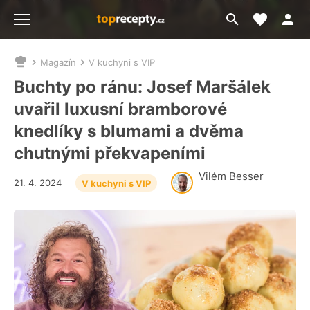
Moje akt
Přejít
Menu
na
vyhledávání
Magazín
V kuchyni s VIP
Nacházíte
se
Buchty po ránu: Josef Maršálek
zde:
uvařil luxusní bramborové
knedlíky s blumami a dvěma
chutnými překvapeními
Vilém Besser
21. 4. 2024
V kuchyni s VIP