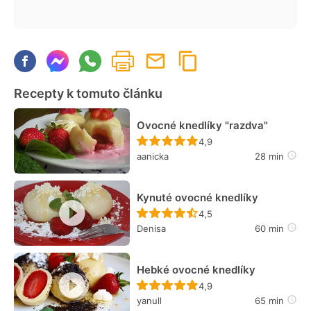
Recepty k tomuto článku
Ovocné knedlíky "razdva"
Recept ještě nebyl hodn
4,9
aanicka
28 min
Kynuté ovocné knedlíky
Recept ještě nebyl hodn
4,5
Denisa
60 min
Hebké ovocné knedlíky
Recept ještě nebyl hodn
4,9
yanull
65 min