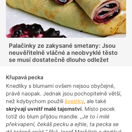
Palačinky ze zakysané smetany: Jsou
neuvěřitelně vláčné a neobvyklé těsto
se musí dostatečně dlouho odležet
Křupavá pecka
Knedlíky s blumami ovšem nejsou obyčejné,
právě naopak. Jednak jsou pochopitelně větší,
než kdybychom použili
švestky
, ale také
skrývají uvnitř malé tajemství
. Místo pecek
totiž do blum přijdou mandle.
„Je to i milé
překvapení, čekáš pecku a ejhle, ta pecka se
dá krásně sníst,“
říká Josef Maršálek a dodává,