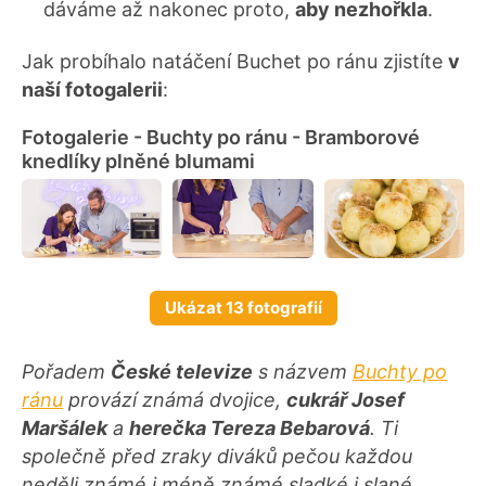
dáváme až nakonec proto,
aby nezhořkla
.
Jak probíhalo natáčení Buchet po ránu zjistíte
v
naší fotogalerii
:
Fotogalerie - Buchty po ránu - Bramborové
knedlíky plněné blumami
Ukázat 13 fotografií
Pořadem
České televize
s názvem
Buchty po
ránu
provází známá dvojice,
cukrář Josef
Maršálek
a
herečka Tereza Bebarová
. Ti
společně před zraky diváků pečou každou
neděli známé i méně známé sladké i slané