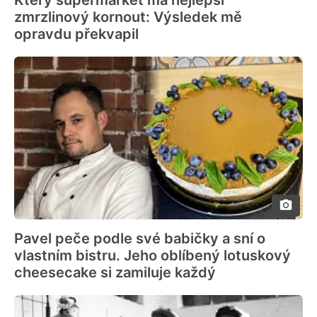
Který supermarket má nejlepší
zmrzlinový kornout: Výsledek mě
opravdu překvapil
Pavel peče podle své babičky a sní o
vlastním bistru. Jeho oblíbený lotuskový
cheesecake si zamiluje každý