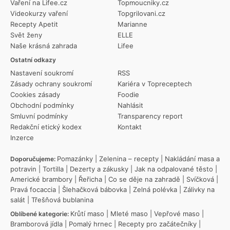
Vaření na Lifee.cz
Topmoucniky.cz
Videokurzy vaření
Topgrilovani.cz
Recepty Apetit
Marianne
Svět ženy
ELLE
Naše krásná zahrada
Lifee
Ostatní odkazy
Nastavení soukromí
RSS
Zásady ochrany soukromí
Kariéra v Topreceptech
Cookies zásady
Foodie
Obchodní podmínky
Nahlásit
Smluvní podmínky
Transparency report
Redakční etický kodex
Kontakt
Inzerce
Pomazánky
|
Zelenina – recepty
|
Nakládání masa a
Doporučujeme:
potravin
|
Tortilla
|
Dezerty a zákusky
|
Jak na odpalované těsto
|
Americké brambory
|
Řeřicha
|
Co se děje na zahradě
|
Svíčková
|
Pravá focaccia
|
Šlehačková bábovka
|
Zelná polévka
|
Zálivky na
salát
|
Třešňová bublanina
Krůtí maso
|
Mleté maso
|
Vepřové maso
|
Oblíbené kategorie:
Bramborová jídla
|
Pomalý hrnec
|
Recepty pro začátečníky
|