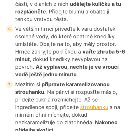
části, v dlaních z nich
udělejte kuličku a tu
rozplácněte
. Přidejte blumu a obalte ji
tenkou vrstvou těsta.
Ve větším hrnci přiveďte k varu dostatek
osolené vody, do které opatrně knedlíky
umístěte. Dbejte na to, aby měly prostor.
Hrnec zakryjte pokličkou a
vařte zhruba 5-6
minut
, dokud knedlíky nevyplavou na
povrch.
Až vyplavou, nechte je ve vroucí
vodě ještě jednu minutu
.
Mezitím si
připravte karamelizovanou
strouhanku
. Na pánvi si rozpusťte máslo,
přidejte cukr a rozmíchejte. Až se
ingredience spojí, přidejte
strouhanku
a na
mírném ohni míchejte, dokud
nezkaramelizuje do zlatohněda.
Nakonec
přidejte skořici
.