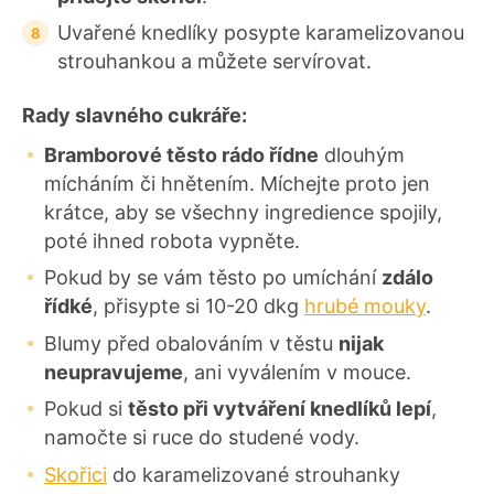
Uvařené knedlíky posypte karamelizovanou
strouhankou a můžete servírovat.
Rady slavného cukráře:
Bramborové těsto rádo řídne
dlouhým
mícháním či hnětením. Míchejte proto jen
krátce, aby se všechny ingredience spojily,
poté ihned robota vypněte.
Pokud by se vám těsto po umíchání
zdálo
řídké
, přisypte si 10-20 dkg
hrubé mouky
.
Blumy před obalováním v těstu
nijak
neupravujeme
, ani vyválením v mouce.
Pokud si
těsto při vytváření knedlíků lepí
,
namočte si ruce do studené vody.
Skořici
do karamelizované strouhanky