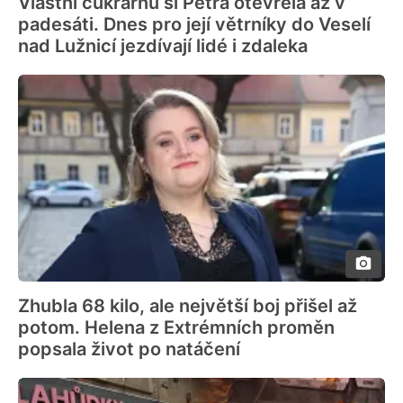
Vlastní cukrárnu si Petra otevřela až v
padesáti. Dnes pro její větrníky do Veselí
nad Lužnicí jezdívají lidé i zdaleka
Zhubla 68 kilo, ale největší boj přišel až
potom. Helena z Extrémních proměn
popsala život po natáčení