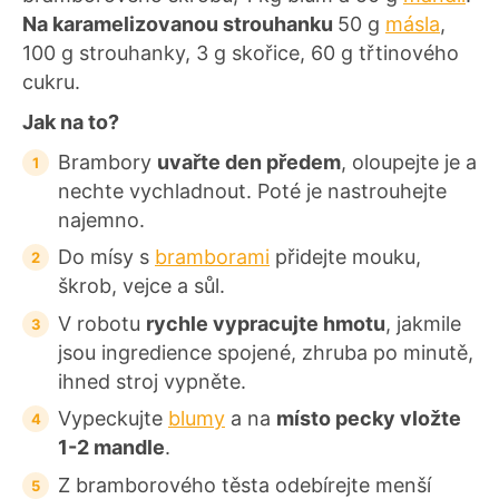
Na karamelizovanou strouhanku
50 g
másla
,
100 g strouhanky, 3 g skořice, 60 g třtinového
cukru.
Jak na to?
Brambory
uvařte den předem
, oloupejte je a
nechte vychladnout. Poté je nastrouhejte
najemno.
Do mísy s
bramborami
přidejte mouku,
škrob, vejce a sůl.
V robotu
rychle vypracujte hmotu
, jakmile
jsou ingredience spojené, zhruba po minutě,
ihned stroj vypněte.
Vypeckujte
blumy
a na
místo pecky vložte
1-2 mandle
.
Z bramborového těsta odebírejte menší